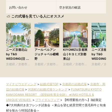
お問い合わせ
空き状況の確認
この式場を見ている人にオススメ
ニーズ京都北山
アールベルアン
KIYOMIZU京都東
ニーズ京都烏
by T&G
ジェチャペル嵯峨
山 (キヨミズ京都
by T&G
WEDDING(旧 北
野
東山)
WEDDING(旧
山迎賓館 京都)
ンスタイルウ
京都府／京都市・
京都府／京都市・
京都府／京都市・
京都府／京都
ディング京都)
周辺
周辺
周辺
周辺
マイナビウエディング
>
結婚式場TOP
>
京都府の結婚式場
>
京都市・周
辺の結婚式場
>
河原町の結婚式場ランキング
>
FUNATSURU KYOTO
KAMOGAWA RESORT （国登録有形文化財） ●VMG HOTELS &
UNIQUE VENUES
>
ブライダルフェア
>
【料理重視の方へ】3組限定
◆7大特典付き京フレンチ試食会 ＜東山を望む絶景空間で黒毛和牛と旬食
材を味わう特別試食会＞