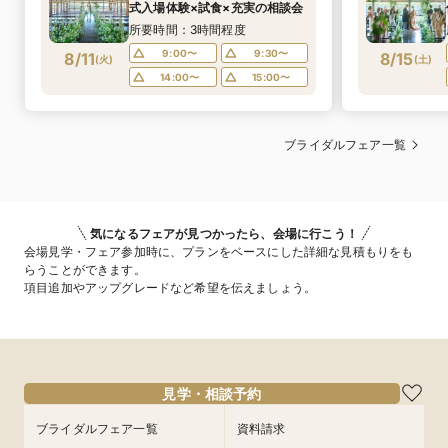
式入場体験×試食×充実の相談会
所要時間：3時間程度
9:00〜
9:30〜
8/11
8/15
(
火
)
(
土
)
14:00〜
15:00〜
ブライダルフェア一覧
気になるフェアが見つかったら、会場に行こう！
会場見学・フェア参加時に、プランをベースにした詳細な見積もりをも
らうことができます。
項目追加やアップグレードなど希望を伝えましょう。
見学・相談予約
ブライダルフェア一覧
資料請求