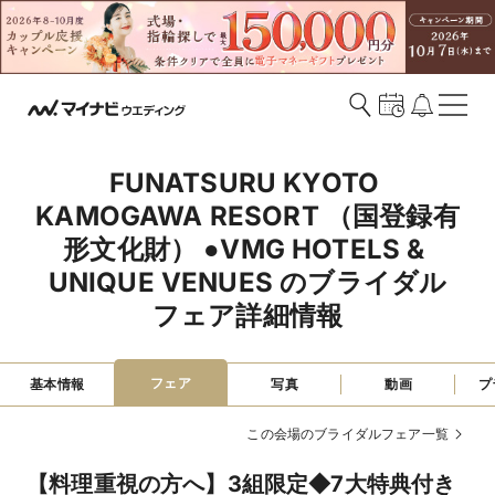
FUNATSURU KYOTO 
KAMOGAWA RESORT （国登録有
形文化財） ●VMG HOTELS & 
UNIQUE VENUES のブライダル
フェア詳細情報
フェア
基本情報
写真
動画
プ
この会場のブライダルフェア一覧
【料理重視の方へ】3組限定◆7大特典付き