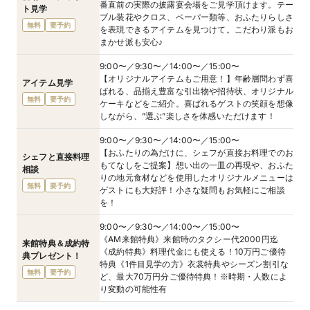
番直前の実際の披露宴会場をご見学頂けます。テー
ト見学
ブル装花やクロス、ペーパー類等、おふたりらしさ
無料
要予約
を表現できるアイテムを見つけて。こだわり派もお
まかせ派も安心♪
9:00〜／9:30〜／14:00〜／15:00〜
【オリジナルアイテムもご用意！】年齢層問わず喜
アイテム見学
ばれる、品揃え豊富な引出物や招待状、オリジナル
無料
要予約
ケーキなどをご紹介。喜ばれるゲストの笑顔を想像
しながら、”選ぶ”楽しさを体感いただけます！
9:00〜／9:30〜／14:00〜／15:00〜
【おふたりの為だけに、シェフが直接お料理でのお
シェフと直接料理
もてなしをご提案】想い出の一皿の再現や、おふた
相談
りの地元食材などを使用したオリジナルメニューは
無料
要予約
ゲストにも大好評！小さな疑問もお気軽にご相談
を！
9:00〜／9:30〜／14:00〜／15:00〜
《AM来館特典》来館時のタクシー代2000円迄
来館特典＆成約特
《成約特典》料理代金にも使える！10万円ご優待
典プレゼント！
特典《1件目見学の方》衣裳特典やシーズン割引な
無料
要予約
ど、最大70万円分ご優待特典！※時期・人数によ
り変動の可能性有