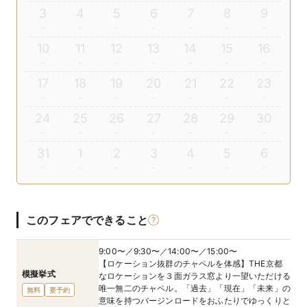
3
4
5
6
7
8
9
10
11
12
13
14
15
16
17
18
19
20
21
22
23
24
25
26
27
28
29
30
31
1
2
3
4
5
6
このフェアでできること
9:00〜／9:30〜／14:00〜／15:00〜
【ロケーション抜群のチャペルを体感】THE京都
模擬挙式
なロケーションを３面ガラス窓より一望いただける
唯一無二のチャペル。「過去」「現在」「未来」の
無料
要予約
意味を持つバージンロードをおふたりでゆっくりと