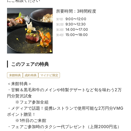
にご相談ください
所要時間：
3時間程度
9:00〜12:00
第
1
部
9:30〜12:30
第
2
部
14:00〜17:00
第
3
部
15:00〜18:00
第
4
部
このフェアの特典
来館特典
成約特典
マイナビ限定
＜来館特典＞
・甘鯛＆黒毛和牛のメインや特製デザートなど旬を味わう2万
円分贅沢試食
※フェア参加全組
・メディアで話題！提携レストランで使用可能な2万円分VMG
ポイント贈呈！
※1件目のご来館
・フェアご参加時のタクシー代プレゼント（上限2000円迄）