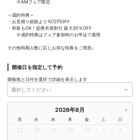
※AMフェア限定
＜成約特典＞
・お見積り総額より10万円OFF
・和装もOK！提携衣裳割引 最大30％OFF
※成約特典はフェア参加時のお申込で適用
開催日を指定して予約
開催地と日付を選択で詳細を表示します
2026年8月
月
火
水
木
金
土
日
27
28
29
30
31
1
2