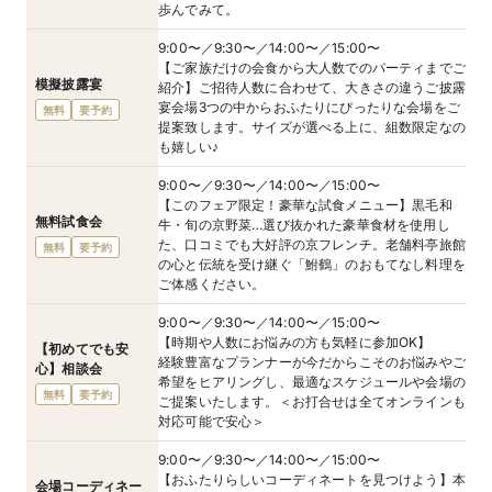
歩んでみて。
9:00〜／9:30〜／14:00〜／15:00〜
【ご家族だけの会食から大人数でのパーティまでご
模擬披露宴
紹介】ご招待人数に合わせて、大きさの違うご披露
宴会場3つの中からおふたりにぴったりな会場をご
無料
要予約
提案致します。サイズが選べる上に、組数限定なの
も嬉しい♪
9:00〜／9:30〜／14:00〜／15:00〜
【このフェア限定！豪華な試食メニュー】黒毛和
無料試食会
牛・旬の京野菜…選び抜かれた豪華食材を使用し
た、口コミでも大好評の京フレンチ。老舗料亭旅館
無料
要予約
の心と伝統を受け継ぐ「鮒鶴」のおもてなし料理を
ご体感ください。
9:00〜／9:30〜／14:00〜／15:00〜
【時期や人数にお悩みの方も気軽に参加OK】
【初めてでも安
経験豊富なプランナーが今だからこそのお悩みやご
心】相談会
希望をヒアリングし、最適なスケジュールや会場の
無料
要予約
ご提案いたします。＜お打合せは全てオンラインも
対応可能で安心＞
9:00〜／9:30〜／14:00〜／15:00〜
【おふたりらしいコーディネートを見つけよう】本
会場コーディネー