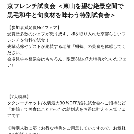
京フレンチ試食会 ＜東山を望む絶景空間で
黒毛和牛と旬食材を味わう特別試食会＞
【参加者満足度No1フェア】

受賞歴多数のシェフが織り成す、和を取り入れた京都らしいフ
レンチを無料で試食！

先輩花嫁やゲストが絶賛する老舗「鮒鶴」の美食を体感してく
ださい。

会場見学や相談会はもちろん、限定3組の7大特典がついたフェ
ア♪

【7大特典】

タクシーチケット/衣装最大30%OFF/婚礼試食会へご招待など

「鮒鶴」で美食にこだわったの結婚式をお得に叶える人気フェ
アです

※時期人数に応じお得な特典をご用意していますので、お気軽