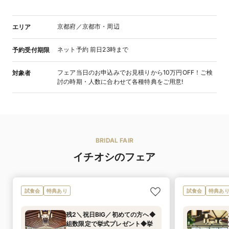
京都府／京都市・周辺
エリア
ネット予約 前日23時まで
予約受付期限
フェア当日のお申込みでお見積りから10万円OFF！ご検
対象者
討の時期・人数に合わせて各種特典をご用意!
BRIDAL FAIR
イチオシのフェア
試食会
特典あり
試食会
特典あ
残2＼祝日BIG／初めての方へ◆
組数限定で挙式プレゼント◆挙