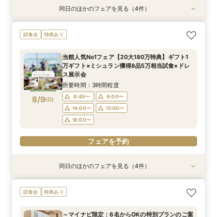
同日のほかのフェアを見る（4件）
試食会
試食会
特典あり
試食会
特典あり
特典あり
特典あり
【和婚希望＆和も洋もご検討されている方】挙式
【マイナビ限定少人数プラン】6～40名様までの
【スマホ&自宅でオンライン相談】来店不要！見
【60分クイック相談】初めてでも安心◎会場内
試食会
特典あり
体験×コース試食
アットホームなパーティーをお考えのおふたりに
学前の不安も解消
覧&相談会
◎リニューアルした自然光溢れる少人数専用会場
所要時間：3時間程度
所要時間：40分程度
所要時間：1時間程度
当館人気No1フェア【20大180万特典】ギフト1
見学＆豪華試食堪能フェア
所要時間：3時間程度
11:00〜
9:30〜
9:10〜
15:00〜
12:00〜
9:15〜
万ギフト×ミシュラン獲得8品5万相当試食×ドレ
9:05〜
9:15〜
8/8
8/8
8/8
8/8
ス展示会
(
(
(
(
土
土
土
土
)
)
)
)
14:00〜
18:00〜
14:00〜
15:00〜
15:00〜
14:00〜
15:00〜
所要時間：3時間程度
18:00〜
18:00〜
18:00〜
フェアを予約
8:45〜
9:00〜
8/9
(
日
)
フェアを予約
フェアを予約
14:00〜
15:00〜
フェアを予約
18:00〜
フェアを予約
同日のほかのフェアを見る（4件）
特典あり
試食会
試食会
試食会
特典あり
特典あり
特典あり
【スマホ&自宅でオンライン相談】来店不要！見
【和婚希望＆和も洋もご検討されている方】挙式
【マイナビ限定少人数プラン】6～40名様までの
【60分クイック相談】初めてでも安心◎会場内
試食会
特典あり
学前の不安も解消
体験×コース試食
アットホームなパーティーをお考えのおふたりに
覧&相談会
◎リニューアルした自然光溢れる少人数専用会場
所要時間：40分程度
所要時間：3時間程度
所要時間：1時間程度
～マイナビ限定：6名からOKの特別プランのご案
見学＆豪華試食堪能フェア