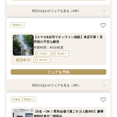
同日のほかのフェアを見る（4件）
試食会
試食会
特典あり
試食会
特典あり
特典あり
特典あり
【和婚希望＆和も洋もご検討されている方】挙式
【マイナビ限定少人数プラン】6～40名様までの
【スマホ&自宅でオンライン相談】来店不要！見
【60分クイック相談】初めてでも安心◎会場内
特典あり
体験×コース試食
アットホームなパーティーをお考えのおふたりに
学前の不安も解消
覧&相談会
◎リニューアルした自然光溢れる少人数専用会場
所要時間：3時間程度
所要時間：40分程度
所要時間：1時間程度
【スマホ&自宅でオンライン相談】来店不要！見
見学＆豪華試食堪能フェア
所要時間：3時間程度
11:00〜
8:45〜
9:30〜
15:00〜
12:00〜
9:00〜
学前の不安も解消
8:45〜
9:00〜
8/23
8/23
8/23
8/23
(
(
(
(
日
日
日
日
)
)
)
)
14:00〜
18:00〜
14:00〜
15:00〜
15:00〜
所要時間：40分程度
14:00〜
15:00〜
18:00〜
18:00〜
11:00〜
15:00〜
18:00〜
フェアを予約
8/24
(
月
)
18:00〜
フェアを予約
フェアを予約
フェアを予約
フェアを予約
同日のほかのフェアを見る（3件）
試食会
試食会
試食会
特典あり
特典あり
特典あり
～マイナビ限定：6名からOKの特別プランのご案
【和婚希望＆和も洋もご検討されている方】挙式
【6名～OK！専用会場で過ごす少人数WD】豪華
試食会
特典あり
内～【料理重視の方必見】特選牛・オマール8品
体験×コース試食
無料試食付ご相談会
5万試食×ALL体験！チャペルリニューアル！自
所要時間：3時間程度
所要時間：3時間程度
【6名～OK！専用会場で過ごす少人数WD】豪華
然光溢れる少人数専用会場見学＆豪華試食堪能
所要時間：3時間程度
11:00〜
11:00〜
15:00〜
15:00〜
無料試食付ご相談会
フェア