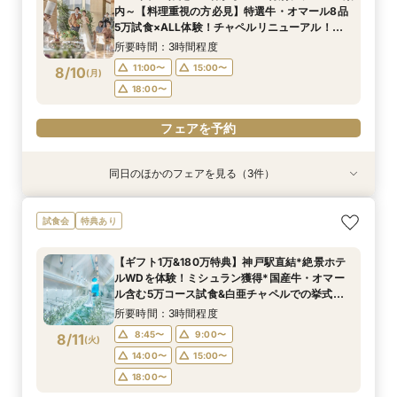
所要時間：3時間程度
11:00〜
8:45〜
9:30〜
15:00〜
12:00〜
9:00〜
内～【料理重視の方必見】特選牛・オマール8品
8:45〜
9:00〜
8/9
8/9
8/9
8/9
5万試食×ALL体験！チャペルリニューアル！自
(
(
(
(
日
日
日
日
)
)
)
)
18:00〜
14:00〜
14:00〜
15:00〜
15:00〜
然光溢れる少人数専用会場見学＆豪華試食堪能
14:00〜
15:00〜
所要時間：3時間程度
18:00〜
18:00〜
フェア
18:00〜
フェアを予約
11:00〜
15:00〜
8/10
(
月
)
フェアを予約
フェアを予約
18:00〜
フェアを予約
フェアを予約
同日のほかのフェアを見る（3件）
特典あり
試食会
試食会
特典あり
特典あり
【スマホ&自宅でオンライン相談】来店不要！見
【和婚希望＆和も洋もご検討されている方】挙式
【6名～OK！専用会場で過ごす少人数WD】豪華
試食会
特典あり
学前の不安も解消
体験×コース試食
無料試食付ご相談会
所要時間：40分程度
所要時間：3時間程度
所要時間：3時間程度
【ギフト1万&180万特典】神戸駅直結*絶景ホテ
11:00〜
11:00〜
11:00〜
15:00〜
15:00〜
15:00〜
ルWDを体験！ミシュラン獲得*国産牛・オマー
8/10
8/10
8/10
ル含む5万コース試食&白亜チャペルでの挙式体
(
(
(
月
月
月
)
)
)
18:00〜
18:00〜
18:00〜
験
所要時間：3時間程度
フェアを予約
フェアを予約
フェアを予約
8:45〜
9:00〜
8/11
(
火
)
14:00〜
15:00〜
18:00〜