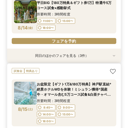
平日BIG【180万特典＆ギフト券1万】特選牛5万
11:00〜
11:00〜
11:00〜
15:00〜
15:00〜
15:00〜
コース試食×感動挙式
8/13
8/13
8/13
(
(
(
木
木
木
)
)
)
18:00〜
18:00〜
18:00〜
所要時間：3時間程度
11:00〜
15:00〜
フェアを予約
フェアを予約
フェアを予約
8/14
(
金
)
18:00〜
フェアを予約
同日のほかのフェアを見る（3件）
特典あり
試食会
試食会
特典あり
特典あり
【スマホ&自宅でオンライン相談】来店不要！見
【初見学に◎ドレス特典付】特選牛・オマール等
【和婚希望＆和も洋もご検討されている方】挙式
試食会
特典あり
学前の不安も解消
8品試食&挙式体験
体験×コース試食
所要時間：40分程度
所要時間：3時間程度
所要時間：3時間程度
お盆限定【ギフト1万&180万特典】神戸駅直結*
11:00〜
11:00〜
11:00〜
15:00〜
15:00〜
15:00〜
絶景ホテルWDを体験！ミシュラン獲得*国産
8/14
8/14
8/14
牛・オマール含む5万コース試食&白亜チャペル
(
(
(
金
金
金
)
)
)
18:00〜
18:00〜
18:00〜
での挙式体験
所要時間：3時間程度
フェアを予約
フェアを予約
フェアを予約
8:45〜
9:00〜
8/15
(
土
)
14:00〜
15:00〜
18:00〜