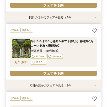
フェアを予約
同日のほかのフェアを見る（4件）
試食会
試食会
特典あり
試食会
特典あり
特典あり
特典あり
【和婚希望＆和も洋もご検討されている方】挙式
【マイナビ限定少人数プラン】6～40名様までの
【スマホ&自宅でオンライン相談】来店不要！見
【60分クイック相談】初めてでも安心◎会場内
試食会
特典あり
体験×コース試食
アットホームなパーティーをお考えのおふたりに
学前の不安も解消
覧&相談会
◎リニューアルした自然光溢れる少人数専用会場
所要時間：3時間程度
所要時間：40分程度
所要時間：1時間程度
平日BIG【180万特典＆ギフト券1万】特選牛5万
見学＆豪華試食堪能フェア
所要時間：3時間程度
11:00〜
8:45〜
9:30〜
15:00〜
12:00〜
9:00〜
コース試食×感動挙式
8:45〜
9:00〜
8/11
8/11
8/11
8/11
(
(
(
(
火
火
火
火
)
)
)
)
14:00〜
18:00〜
14:00〜
15:00〜
15:00〜
所要時間：3時間程度
14:00〜
15:00〜
18:00〜
18:00〜
11:00〜
15:00〜
18:00〜
フェアを予約
8/13
(
木
)
18:00〜
フェアを予約
フェアを予約
フェアを予約
フェアを予約
同日のほかのフェアを見る（3件）
特典あり
試食会
試食会
特典あり
特典あり
【スマホ&自宅でオンライン相談】来店不要！見
【180万20大特典付】純白チャペル挙式体験付×
【和婚希望＆和も洋もご検討されている方】挙式
試食会
特典あり
学前の不安も解消
豪華試食
体験×コース試食
所要時間：40分程度
所要時間：3時間程度
所要時間：3時間程度