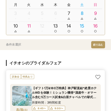
月
火
水
木
金
土
日
3
4
5
6
7
8
9
10
11
12
13
14
15
16
条件未選択
絞り込む
イチオシのブライダルフェア
試食会
特典あり
【ギフト1万&180万特典】神戸駅直結*絶景ホテ
ルWDを体験！ミシュラン獲得*国産牛・オマー
ル含む5万コース試食&白亜チャペルでの挙式体
験
所要時間：3時間程度
8:45〜
9:00〜
8/8
(
土
)