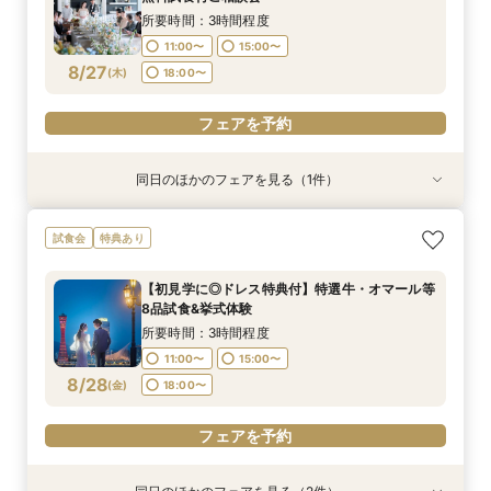
11:00〜
15:00〜
8/24
8/24
8/24
(
(
(
月
月
月
)
)
)
18:00〜
18:00〜
所要時間：3時間程度
18:00〜
11:00〜
15:00〜
フェアを予約
フェアを予約
8/27
(
木
)
18:00〜
フェアを予約
フェアを予約
同日のほかのフェアを見る（1件）
特典あり
【スマホ&自宅でオンライン相談】来店不要！見
試食会
特典あり
学前の不安も解消
所要時間：40分程度
【初見学に◎ドレス特典付】特選牛・オマール等
11:00〜
15:00〜
8品試食&挙式体験
8/27
(
木
)
18:00〜
所要時間：3時間程度
11:00〜
15:00〜
フェアを予約
8/28
(
金
)
18:00〜
フェアを予約