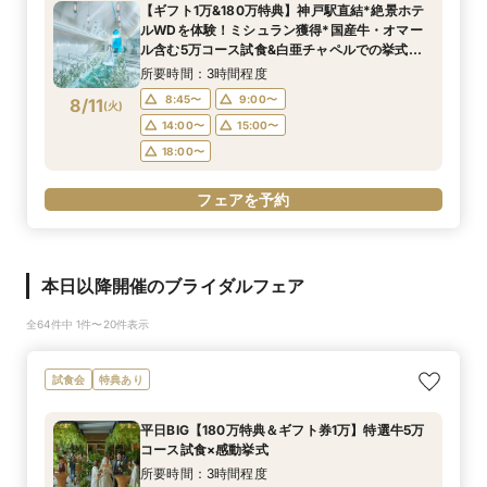
【ギフト1万&180万特典】神戸駅直結*絶景ホテ
ルWDを体験！ミシュラン獲得*国産牛・オマー
ル含む5万コース試食&白亜チャペルでの挙式体
験
所要時間：3時間程度
8:45〜
9:00〜
8/11
(
火
)
14:00〜
15:00〜
18:00〜
フェアを予約
本日以降開催のブライダルフェア
全64件中 1件〜20件表示
試食会
特典あり
平日BIG【180万特典＆ギフト券1万】特選牛5万
コース試食×感動挙式
所要時間：3時間程度