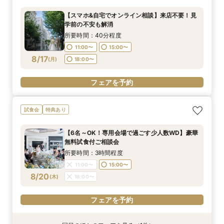
◎リニューアルした自然光溢れる少人数専用会場
所要時間：3時間程度
所要時間：40分程度
所要時間：1時間程度
【スマホ&自宅でオンライン相談】来店不要！見
見学＆豪華試食堪能フェア
所要時間：3時間程度
11:00〜
8:45〜
9:30〜
15:00〜
12:00〜
9:00〜
学前の不安も解消
8:45〜
9:00〜
8/16
8/16
8/16
8/16
(
(
(
(
日
日
日
日
)
)
)
)
14:00〜
18:00〜
14:00〜
15:00〜
15:00〜
所要時間：40分程度
14:00〜
15:00〜
18:00〜
18:00〜
11:00〜
15:00〜
18:00〜
フェアを予約
8/17
(
月
)
18:00〜
フェアを予約
フェアを予約
フェアを予約
フェアを予約
試食会
特典あり
【6名～OK！専用会場で過ごす少人数WD】豪華
無料試食付ご相談会
所要時間：3時間程度
11:00〜
15:00〜
8/20
(
木
)
18:00〜
フェアを予約