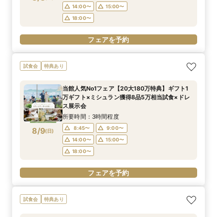
14:00〜
15:00〜
18:00〜
フェアを予約
試食会
特典あり
当館人気No1フェア【20大180万特典】ギフト1
万ギフト×ミシュラン獲得8品5万相当試食×ドレ
ス展示会
所要時間：3時間程度
8:45〜
9:00〜
8/9
(
日
)
14:00〜
15:00〜
18:00〜
フェアを予約
試食会
特典あり