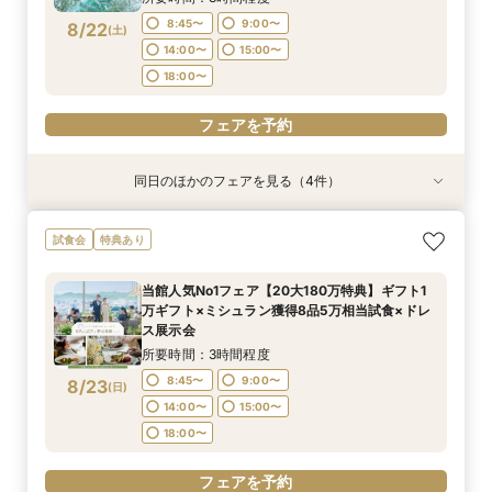
フェアを予約
8:45〜
9:00〜
8/22
(
土
)
14:00〜
15:00〜
18:00〜
フェアを予約
同日のほかのフェアを見る（4件）
試食会
試食会
特典あり
試食会
特典あり
特典あり
特典あり
【和婚希望＆和も洋もご検討されている方】挙式
【マイナビ限定少人数プラン】6～40名様までの
【スマホ&自宅でオンライン相談】来店不要！見
【60分クイック相談】初めてでも安心◎会場内
試食会
特典あり
体験×コース試食
アットホームなパーティーをお考えのおふたりに
学前の不安も解消
覧&相談会
◎リニューアルした自然光溢れる少人数専用会場
所要時間：3時間程度
所要時間：40分程度
所要時間：1時間程度
当館人気No1フェア【20大180万特典】ギフト1
見学＆豪華試食堪能フェア
所要時間：3時間程度
11:00〜
8:45〜
9:30〜
15:00〜
12:00〜
9:00〜
万ギフト×ミシュラン獲得8品5万相当試食×ドレ
8:45〜
9:00〜
8/22
8/22
8/22
8/22
ス展示会
(
(
(
(
土
土
土
土
)
)
)
)
14:00〜
18:00〜
14:00〜
15:00〜
15:00〜
14:00〜
15:00〜
所要時間：3時間程度
18:00〜
18:00〜
18:00〜
フェアを予約
8:45〜
9:00〜
8/23
(
日
)
フェアを予約
フェアを予約
14:00〜
15:00〜
フェアを予約
18:00〜
フェアを予約