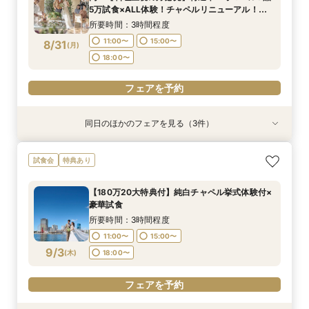
8:45〜
9:00〜
8/29
8/29
8/29
8/29
5万試食×ALL体験！チャペルリニューアル！自
(
(
(
(
土
土
土
土
)
)
)
)
14:00〜
18:00〜
14:00〜
15:00〜
15:00〜
然光溢れる少人数専用会場見学＆豪華試食堪能
14:00〜
15:00〜
所要時間：3時間程度
18:00〜
18:00〜
フェア
18:00〜
フェアを予約
11:00〜
15:00〜
8/31
(
月
)
フェアを予約
フェアを予約
18:00〜
フェアを予約
フェアを予約
同日のほかのフェアを見る（3件）
特典あり
試食会
試食会
特典あり
特典あり
【スマホ&自宅でオンライン相談】来店不要！見
平日BIG【180万特典＆ギフト券1万】特選牛5万
【和婚希望＆和も洋もご検討されている方】挙式
試食会
特典あり
学前の不安も解消
コース試食×感動挙式
体験×コース試食
所要時間：40分程度
所要時間：3時間程度
所要時間：3時間程度
【180万20大特典付】純白チャペル挙式体験付×
11:00〜
11:00〜
11:00〜
15:00〜
15:00〜
15:00〜
豪華試食
8/31
8/31
8/31
(
(
(
月
月
月
)
)
)
18:00〜
18:00〜
18:00〜
所要時間：3時間程度
11:00〜
15:00〜
フェアを予約
フェアを予約
フェアを予約
9/3
(
木
)
18:00〜
フェアを予約