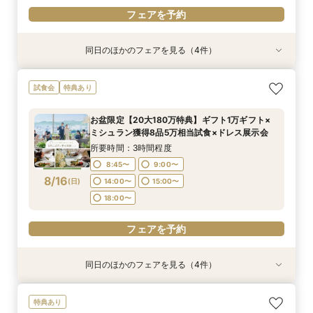
フェアを予約
同日のほかのフェアを見る（4件）
試食会
試食会
特典あり
試食会
特典あり
特典あり
特典あり
【和婚希望＆和も洋もご検討されている方】挙式
【マイナビ限定少人数プラン】6～40名様までの
【スマホ&自宅でオンライン相談】来店不要！見
【60分クイック相談】初めてでも安心◎会場内
試食会
特典あり
体験×コース試食
アットホームなパーティーをお考えのおふたりに
学前の不安も解消
覧&相談会
◎リニューアルした自然光溢れる少人数専用会場
所要時間：3時間程度
所要時間：40分程度
所要時間：1時間程度
お盆限定【20大180万特典】ギフト1万ギフト×
見学＆豪華試食堪能フェア
所要時間：3時間程度
11:00〜
8:45〜
9:30〜
15:00〜
12:00〜
9:00〜
ミシュラン獲得8品5万相当試食×ドレス展示会
8:45〜
9:00〜
8/15
8/15
8/15
8/15
(
(
(
(
土
土
土
土
)
)
)
)
14:00〜
18:00〜
14:00〜
15:00〜
15:00〜
所要時間：3時間程度
14:00〜
15:00〜
18:00〜
18:00〜
8:45〜
9:00〜
18:00〜
フェアを予約
8/16
(
日
)
14:00〜
15:00〜
フェアを予約
フェアを予約
18:00〜
フェアを予約
フェアを予約
同日のほかのフェアを見る（4件）
試食会
試食会
特典あり
試食会
特典あり
特典あり
特典あり
【和婚希望＆和も洋もご検討されている方】挙式
【マイナビ限定少人数プラン】6～40名様までの
【スマホ&自宅でオンライン相談】来店不要！見
【60分クイック相談】初めてでも安心◎会場内
特典あり
体験×コース試食
アットホームなパーティーをお考えのおふたりに
学前の不安も解消
覧&相談会