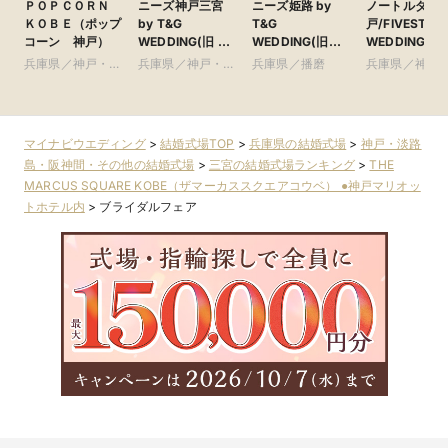
ＰＯＰＣＯＲＮ
ニーズ神戸三宮
ニーズ姫路 by
ノートルダム
ＫＯＢＥ（ポップ
by T&G
T&G
戸/FIVESTAR
コーン 神戸）
WEDDING(旧 ベ
WEDDING(旧
WEDDING
イサイド迎賓館
アーヴェリール迎
兵庫県／神戸・淡
兵庫県／神戸・淡
兵庫県／播磨
兵庫県／神戸
神戸)
賓館 姫路)
路島・阪神間・そ
路島・阪神間・そ
路島・阪神間
の他
の他
の他
マイナビウエディング
>
結婚式場TOP
>
兵庫県の結婚式場
>
神戸・淡路
島・阪神間・その他の結婚式場
>
三宮の結婚式場ランキング
>
THE
MARCUS SQUARE KOBE（ザマーカススクエアコウベ） ●神戸マリオッ
トホテル内
>
ブライダルフェア