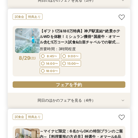
同日のほかのフェアを見る（2件）
特典あり
試食会
特典あり
【スマホ&自宅でオンライン相談】来店不要！見
【和婚希望＆和も洋もご検討されている方】挙式
試食会
特典あり
学前の不安も解消
体験×コース試食
所要時間：40分程度
所要時間：3時間程度
【ギフト1万&180万特典】神戸駅直結*絶景ホテ
11:00〜
11:00〜
15:00〜
15:00〜
ルWDを体験！ミシュラン獲得*国産牛・オマー
8/28
8/28
ル含む5万コース試食&白亜チャペルでの挙式体
(
(
金
金
)
)
18:00〜
18:00〜
験
所要時間：3時間程度
フェアを予約
フェアを予約
8:45〜
9:00〜
8/29
(
土
)
14:00〜
15:00〜
18:00〜
フェアを予約
同日のほかのフェアを見る（4件）
試食会
試食会
特典あり
試食会
特典あり
特典あり
特典あり
【和婚希望＆和も洋もご検討されている方】挙式
【マイナビ限定少人数プラン】6～40名様までの
【スマホ&自宅でオンライン相談】来店不要！見
【60分クイック相談】初めてでも安心◎会場内
試食会
特典あり
体験×コース試食
アットホームなパーティーをお考えのおふたりに
学前の不安も解消
覧&相談会
◎リニューアルした自然光溢れる少人数専用会場
所要時間：3時間程度
所要時間：40分程度
所要時間：1時間程度
～マイナビ限定：6名からOKの特別プランのご案
見学＆豪華試食堪能フェア
所要時間：3時間程度
11:00〜
8:45〜
9:30〜
15:00〜
12:00〜
9:00〜
内～【料理重視の方必見】特選牛・オマール8品