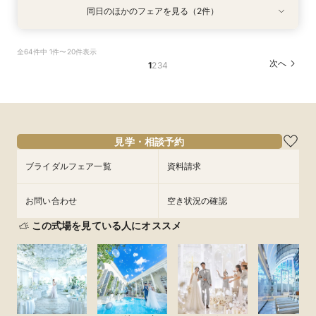
同日のほかのフェアを見る（2件）
特典あり
試食会
特典あり
【スマホ&自宅でオンライン相談】来店不要！見
【和婚希望＆和も洋もご検討されている方】挙式
全64件中 1件〜20件表示
学前の不安も解消
体験×コース試食
次へ
1
2
3
4
所要時間：40分程度
所要時間：3時間程度
11:00〜
11:00〜
15:00〜
15:00〜
9/3
9/3
(
(
木
木
)
)
18:00〜
18:00〜
フェアを予約
フェアを予約
見学・相談予約
ブライダルフェア一覧
資料請求
お問い合わせ
空き状況の確認
この式場を見ている人にオススメ