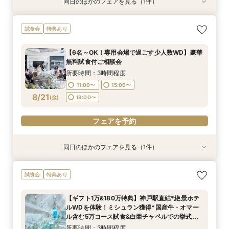
同日のほかのフェアを見る（1件）
特典あり
【スマホ&自宅でオンライン相談】来店不要！見
試食会
特典あり
学前の不安も解消
所要時間：40分程度
【6名～OK！専用会場で過ごす少人数WD】豪華
11:00〜
15:00〜
無料試食付ご相談会
8/20
(
木
)
18:00〜
所要時間：3時間程度
11:00〜
15:00〜
フェアを予約
8/21
(
金
)
18:00〜
フェアを予約
同日のほかのフェアを見る（1件）
特典あり
【スマホ&自宅でオンライン相談】来店不要！見
試食会
特典あり
学前の不安も解消
所要時間：40分程度
【ギフト1万&180万特典】神戸駅直結*絶景ホテ
11:00〜
15:00〜
ルWDを体験！ミシュラン獲得*国産牛・オマー
8/21
ル含む5万コース試食&白亜チャペルでの挙式体
(
金
)
18:00〜
験
所要時間：3時間程度