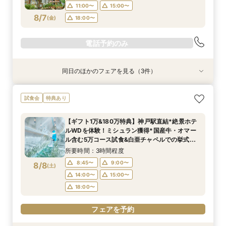
11:00〜
15:00〜
8/7
(
金
)
18:00〜
電話予約のみ
同日のほかのフェアを見る（3件）
特典あり
試食会
試食会
特典あり
特典あり
【スマホ&自宅でオンライン相談】来店不要！見
【初見学に◎ドレス特典付】特選牛・オマール等
【和婚希望＆和も洋もご検討されている方】挙式
試食会
特典あり
学前の不安も解消
8品試食&挙式体験
体験×コース試食
所要時間：40分程度
所要時間：3時間程度
所要時間：3時間程度
【ギフト1万&180万特典】神戸駅直結*絶景ホテ
11:00〜
11:00〜
11:00〜
15:00〜
15:00〜
15:00〜
ルWDを体験！ミシュラン獲得*国産牛・オマー
8/7
8/7
8/7
ル含む5万コース試食&白亜チャペルでの挙式体
(
(
(
金
金
金
)
)
)
18:00〜
18:00〜
18:00〜
験
所要時間：3時間程度
8:45〜
9:00〜
8/8
電話予約のみ
電話予約のみ
電話予約のみ
(
土
)
14:00〜
15:00〜
18:00〜
フェアを予約