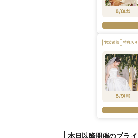
8/8
(
土
)
衣装試着
特典あり
8/9
(
日
)
本日以降開催のブラ