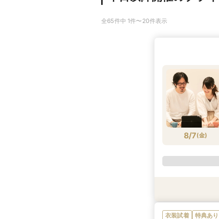
全65件中 1件〜20件表示
8/7
(
金
)
特典あり
特典あり
衣装試着
特典あり