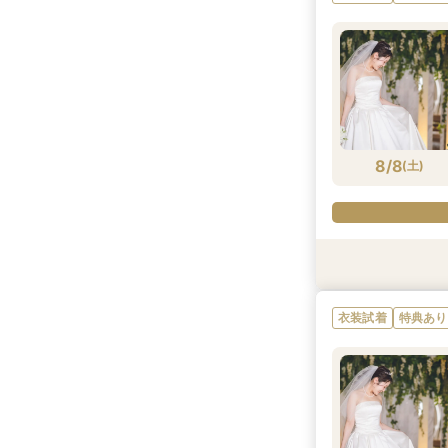
8/7
8/7
8/7
(
(
(
金
金
金
)
)
)
8/8
(
土
)
特典あり
特典あり
特典あり
特典あり
衣装試着
特典あり
8/8
8/8
8/8
8/8
8/8
(
(
(
(
(
土
土
土
土
土
)
)
)
)
)