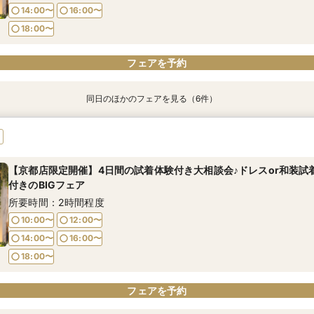
14:00〜
16:00〜
フェアを予約
フェアを予約
フェアを予約
フェアを予約
フェアを予約
18:00〜
フェアを予約
同日のほかのフェアを見る（6件）
【挙式＋会食が5万円OFF！】費用を抑えて叶える少人数ウェディ
【期間限定】50％OFF★チャペルフォトキャンペーンフェア
【 スマホで気軽に参加】 自宅でオンライン相談会！
【結婚式の不安解消！】お見積り＆日程相談会
【結婚式の費用がぐっとお得】挙式料＋撮影＋衣装ランクアップが
【和婚フェア｜挙式料半額特典】和装×チャペル婚が叶う。神社挙式
の198,000円!チャペル見学から予算相談までまるっと体験BIGフェ
所要時間：1時間30分程度
所要時間：1時間30分程度
所要時間：1時間30分程度
所要時間：1時間30分程度
所要時間：1時間30分程度
所要時間：1時間30分程度
【京都店限定開催】4日間の試着体験付き大相談会♪ドレスor和装試
11:00〜
11:00〜
11:00〜
11:00〜
11:00〜
12:30〜
12:30〜
12:30〜
12:30〜
12:30〜
付きのBIGフェア
11:00〜
12:30〜
14:00〜
14:00〜
14:00〜
14:00〜
14:00〜
15:30〜
15:30〜
15:30〜
15:30〜
15:30〜
所要時間：2時間程度
14:00〜
15:30〜
10:00〜
12:00〜
17:00〜
14:00〜
16:00〜
フェアを予約
フェアを予約
フェアを予約
フェアを予約
フェアを予約
フェアを予約
18:00〜
フェアを予約