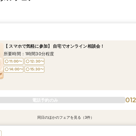
【 スマホで気軽に参加】 自宅でオンライン相談会！
所要時間：1時間30分程度
11:00〜
12:30〜
14:00〜
15:30〜
01
電話予約のみ
同日のほかのフェアを見る（3件）
【期間限定】50％OFF★チャペルフォトキャンペーンフェア
【結婚式の不安解消！】お見積り＆日程相談会
【和婚フェア｜挙式料半額特典】和装×チャペル婚が叶う。神社挙式