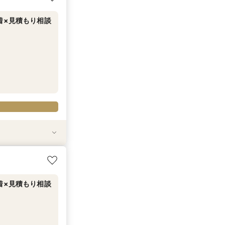
着×見積もり相談
20-945-906
20-945-906
20-945-906
セットで半額以下
ング相談フェア
も対象◎
ア
着×見積もり相談