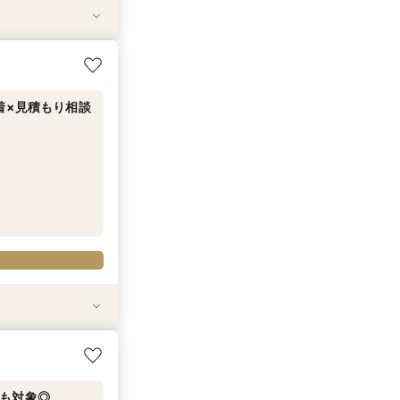
ング相談フェア
セットで半額以下
も対象◎
ア
着×見積もり相談
セットで半額以下
ング相談フェア
も対象◎
ア
も対象◎