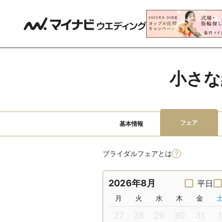
小さな
フェア
基本情報
ブライダルフェアとは
2026年8月
平日
月
火
水
木
金
27
28
29
30
31
1