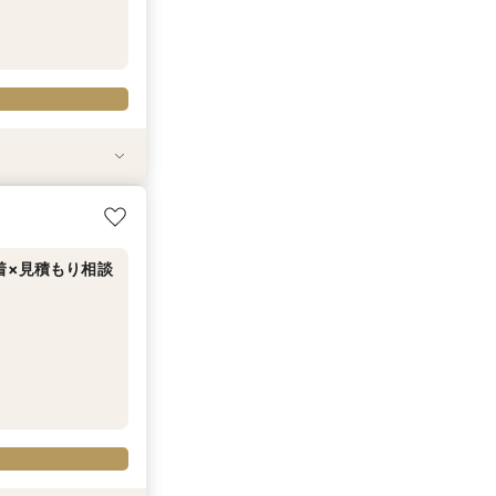
ング相談フェア
セットで半額以下
も対象◎
ア
着×見積もり相談