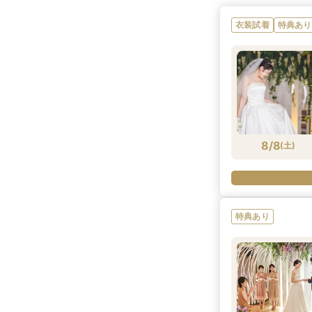
衣装試着
特典あり
8/8
(
土
)
特典あり