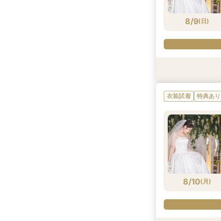
8/9
(
日
)
特典あり
特典あり
特典あり
特典あり
衣装試着
特典あり
8/9
8/9
8/9
8/9
8/9
8/9
(
(
(
(
(
(
日
日
日
日
日
日
)
)
)
)
)
)
8/10
(
月
)