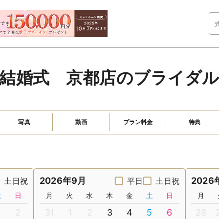
結婚式　京都店のブライダ
写真
動画
プラン料金
特典
2026年9月
2026
土日祝
平日
土日祝
土
日
月
火
水
木
金
土
日
月
2
31
1
2
3
4
5
6
28