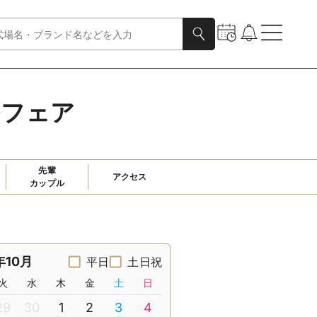
ルフェア
先輩

アクセス
カップル
年10月
平日
土日祝
火
水
木
金
土
日
29
30
1
2
3
4