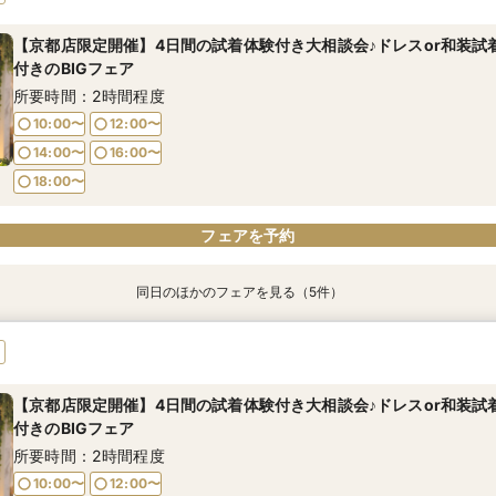
所要時間：1時間30分程度
所要時間：1時間30分程度
所要時間：1時間30分程度
【京都店限定開催】4日間の試着体験付き大相談会♪ドレスor和装試
11:00〜
11:00〜
11:00〜
12:30〜
12:30〜
12:30〜
付きのBIGフェア
14:00〜
14:00〜
14:00〜
15:30〜
15:30〜
15:30〜
所要時間：2時間程度
10:00〜
12:00〜
14:00〜
16:00〜
01
01
01
18:00〜
電話予約のみ
電話予約のみ
電話予約のみ
フェアを予約
同日のほかのフェアを見る（5件）
【結婚式の費用がぐっとお得】挙式料＋撮影＋衣装ランクアップが
【挙式＋会食が5万円OFF！】費用を抑えて叶える少人数ウェディ
【期間限定】50％OFF★チャペルフォトキャンペーンフェア
【結婚式の不安解消！】お見積り＆日程相談会
【和婚フェア｜挙式料半額特典】和装×チャペル婚が叶う。神社挙式
の198,000円!チャペル見学から予算相談までまるっと体験BIGフェ
所要時間：1時間30分程度
所要時間：1時間30分程度
所要時間：1時間30分程度
所要時間：1時間30分程度
所要時間：1時間30分程度
【京都店限定開催】4日間の試着体験付き大相談会♪ドレスor和装試
11:00〜
11:00〜
11:00〜
11:00〜
12:30〜
12:30〜
12:30〜
12:30〜
付きのBIGフェア
11:00〜
12:30〜
14:00〜
14:00〜
14:00〜
14:00〜
15:30〜
15:30〜
15:30〜
15:30〜
所要時間：2時間程度
14:00〜
15:30〜
10:00〜
12:00〜
17:00〜