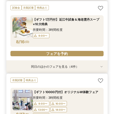
【無料相談】結婚式の悩みや不安を解決・ブライ
【ギフト10000円付】サマーブライダルフェア
【8～30名様◇貸切り】水上ヴィラ見学×家族婚
試食会
衣装試着
特典あり
ダル相談会
プラン相談会！結婚式は大好きなご家族と♪そん
所要時間：3時間程度
なカップル様に《ファミリーＷプラン》登場！8
所要時間：3時間程度
9:00〜
10:00〜
【ギフト1万円付】近江牛試食＆海老雲丹スープ
名/50万の安心価格で叶える！アットホームＷ♪
所要時間：3時間程度
9:00〜
10:00〜
×10大特典
13:00〜
14:00〜
9:00〜
10:00〜
8/15
8/15
8/15
(
(
(
土
土
土
)
)
)
13:00〜
14:00〜
所要時間：3時間程度
15:00〜
14:00〜
15:00〜
9:00〜
フェアを予約
8/16
フェアを予約
(
日
)
フェアを予約
フェアを予約
同日のほかのフェアを見る（4件）
衣装試着
特典あり
衣装試着
衣装試着
特典あり
特典あり
特典あり
【無料相談】結婚式の悩みや不安を解決・ブライ
【Webオンライン相談】ご遠方の方も在宅のまま
【ギフト10000円付】サマーブライダルフェア
【8～30名様◇貸切り】水上ヴィラ見学×家族婚
衣装試着
特典あり
ダル相談会
で安心！日程の空き状況＆お見積り相談まで♪か
プラン相談会！結婚式は大好きなご家族と♪そん
所要時間：3時間程度
んたんオンライン相談会！後日ご来館で豪華試食
なカップル様に《ファミリーＷプラン》登場！8
所要時間：3時間程度
9:00〜
10:00〜
【ギフト10000円付】オリジナルW体験フェア
付きフェアへご招待！
名/50万の安心価格で叶える！アットホームＷ♪
所要時間：2時間程度
所要時間：3時間程度
9:00〜
10:00〜
13:00〜
14:00〜
所要時間：3時間程度
14:00〜
9:00〜
10:00〜
8/16
8/16
8/16
8/16
(
(
(
(
日
日
日
日
)
)
)
)
13:00〜
14:00〜
15:00〜
9:00〜
10:00〜
14:00〜
15:00〜
13:00〜
14:00〜
フェアを予約
フェアを予約