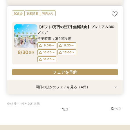
【無料相談】結婚式の悩みや不安を解決・ブライ
【Webオンライン相談】ご遠方の方も在宅のまま
最短90分！見積×日程×クイック相談会
【8～30名様◇貸切り】水上ヴィラ見学×家族婚
試食会
衣装試着
特典あり
ダル相談会
で安心！日程の空き状況＆お見積り相談まで♪か
プラン相談会！結婚式は大好きなご家族と♪そん
所要時間：1時間30分程度
んたんオンライン相談会！後日ご来館で豪華試食
なカップル様に《ファミリーＷプラン》登場！8
所要時間：3時間程度
15:00〜
15:30〜
【ギフト1万円×近江牛無料試食】プレミアムBIG
付きフェアへご招待！
名/50万の安心価格で叶える！アットホームＷ♪
所要時間：2時間程度
所要時間：3時間程度
9:00〜
10:00〜
フェア
14:00〜
9:00〜
10:00〜
8/29
8/29
8/29
8/29
(
(
(
(
土
土
土
土
)
)
)
)
13:00〜
14:00〜
所要時間：3時間程度
14:00〜
15:00〜
9:00〜
9:30〜
フェアを予約
フェアを予約
フェアを予約
8/30
(
日
)
10:00〜
15:00〜
フェアを予約
16:00〜
フェアを予約
同日のほかのフェアを見る（4件）
衣装試着
特典あり
特典あり
衣装試着
特典あり
特典あり
【無料相談】結婚式の悩みや不安を解決・ブライ
【Webオンライン相談】ご遠方の方も在宅のまま
最短90分！見積×日程×クイック相談会
【8～30名様◇貸切り】水上ヴィラ見学×家族婚
全47件中 1件〜20件表示
ダル相談会
で安心！日程の空き状況＆お見積り相談まで♪か
プラン相談会！結婚式は大好きなご家族と♪そん
所要時間：1時間30分程度
次へ
1
2
3
んたんオンライン相談会！後日ご来館で豪華試食
なカップル様に《ファミリーＷプラン》登場！8
所要時間：3時間程度
15:00〜
15:30〜
付きフェアへご招待！
名/50万の安心価格で叶える！アットホームＷ♪
所要時間：2時間程度
所要時間：3時間程度
9:00〜
10:00〜
14:00〜
9:00〜
10:00〜
8/30
8/30
8/30
8/30
(
(
(
(
日
日
日
日
)
)
)
)
13:00〜
14:00〜