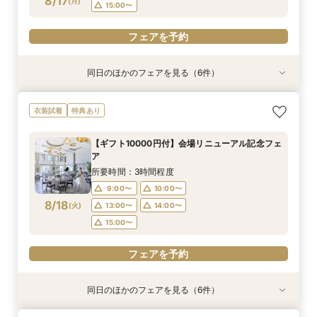
8/17
フェアを予約
(
月
)
15:00〜
フェアを予約
フェアを予約
同日のほかのフェアを見る（6件）
衣装試着
特典あり
特典あり
衣装試着
衣装試着
衣装試着
特典あり
特典あり
特典あり
【無料相談】結婚式の悩みや不安を解決・ブライ
【Webオンライン相談】ご遠方の方も在宅のまま
最短90分！見積×日程×クイック相談会
【8～30名様◇貸切り】水上ヴィラ見学×家族婚
【平日限定】最旬ドレス試着&見学もOK◎先取り
【平日限定】フォト婚×会食×挙式のみも◎結婚
衣装試着
特典あり
ダル相談会
で安心！日程の空き状況＆お見積り相談まで♪か
プラン相談会！結婚式は大好きなご家族と♪そん
花嫁体験付相談会
準備なんでも相談会
所要時間：1時間30分程度
んたんオンライン相談会！後日ご来館で豪華試食
なカップル様に《ファミリーＷプラン》登場！8
所要時間：3時間程度
所要時間：3時間程度
所要時間：1時間30分程度
15:00〜
15:30〜
【ギフト10000円付】会場リニューアル記念フェ
付きフェアへご招待！
名/50万の安心価格で叶える！アットホームＷ♪
所要時間：2時間程度
所要時間：3時間程度
10:00〜
9:00〜
9:00〜
10:00〜
10:00〜
11:00〜
ア
14:00〜
9:00〜
10:00〜
8/17
8/17
8/17
8/17
8/17
8/17
(
(
(
(
(
(
月
月
月
月
月
月
)
)
)
)
)
)
13:00〜
13:00〜
13:00〜
14:00〜
14:00〜
15:00〜
所要時間：3時間程度
14:00〜
15:00〜
16:00〜
9:00〜
10:00〜
フェアを予約
フェアを予約
フェアを予約
フェアを予約
8/18
(
火
)
13:00〜
14:00〜
フェアを予約
フェアを予約
15:00〜
フェアを予約
同日のほかのフェアを見る（6件）
衣装試着
特典あり
特典あり
衣装試着
衣装試着
衣装試着
特典あり
特典あり
特典あり