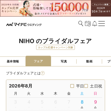
NIHO のブライダルフェア
カップル応援キャンペーン対象
フェア
基本情報
写真
動画
プ
ブライダルフェアとは
2026年8月
平日
土日祝
月
火
水
木
金
土
日
3
4
5
6
7
8
9