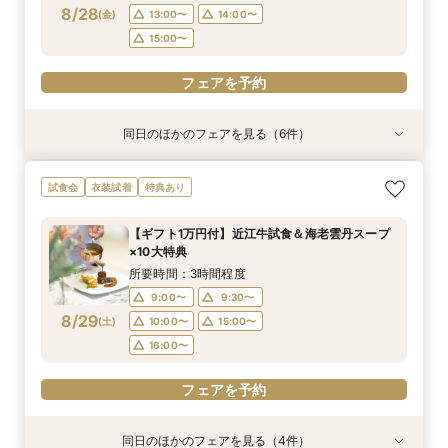
フェアを予約
フェアを予約
フェアを予約
フェアを予約
8/28
(
金
)
13:00〜
14:00〜
フェアを予約
フェアを予約
15:00〜
フェアを予約
同日のほかのフェアを見る（6件）
衣装試着
特典あり
特典あり
衣装試着
衣装試着
衣装試着
特典あり
特典あり
特典あり
【無料相談】結婚式の悩みや不安を解決・ブライ
【Webオンライン相談】ご遠方の方も在宅のまま
最短90分！見積×日程×クイック相談会
【8～30名様◇貸切り】水上ヴィラ見学×家族婚
【平日限定】最旬ドレス試着&見学もOK◎先取り
【平日限定】フォト婚×会食×挙式のみも◎結婚
試食会
衣装試着
特典あり
ダル相談会
で安心！日程の空き状況＆お見積り相談まで♪か
プラン相談会！結婚式は大好きなご家族と♪そん
花嫁体験付相談会
準備なんでも相談会
所要時間：1時間30分程度
んたんオンライン相談会！後日ご来館で豪華試食
なカップル様に《ファミリーＷプラン》登場！8
所要時間：3時間程度
所要時間：3時間程度
所要時間：1時間30分程度
15:00〜
15:30〜
【ギフト1万円付】近江牛試食＆海老雲丹スープ
付きフェアへご招待！
名/50万の安心価格で叶える！アットホームＷ♪
所要時間：2時間程度
所要時間：3時間程度
10:00〜
9:00〜
9:00〜
10:00〜
10:00〜
11:00〜
×10大特典
14:00〜
9:00〜
10:00〜
8/28
8/28
8/28
8/28
8/28
8/28
(
(
(
(
(
(
金
金
金
金
金
金
)
)
)
)
)
)
13:00〜
13:00〜
13:00〜
14:00〜
14:00〜
15:00〜
所要時間：3時間程度
14:00〜
15:00〜
16:00〜
9:00〜
9:30〜
フェアを予約
フェアを予約
フェアを予約
フェアを予約
8/29
(
土
)
10:00〜
15:00〜
フェアを予約
フェアを予約
16:00〜
フェアを予約
同日のほかのフェアを見る（4件）
衣装試着
特典あり
特典あり
衣装試着
特典あり
特典あり