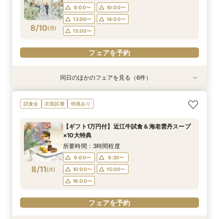
8/9
8/9
8/9
(
(
(
日
日
日
)
)
)
13:00〜
14:00〜
9:00〜
10:00〜
14:00〜
15:00〜
13:00〜
14:00〜
フェアを予約
フェアを予約
8/10
(
月
)
15:00〜
フェアを予約
フェアを予約
同日のほかのフェアを見る（6件）
衣装試着
特典あり
特典あり
衣装試着
衣装試着
衣装試着
特典あり
特典あり
特典あり
【無料相談】結婚式の悩みや不安を解決・ブライ
【Webオンライン相談】ご遠方の方も在宅のまま
最短90分！見積×日程×クイック相談会
【8～30名様◇貸切り】水上ヴィラ見学×家族婚
【平日限定】最旬ドレス試着&見学もOK◎先取り
【平日限定】フォト婚×会食×挙式のみも◎結婚
試食会
衣装試着
特典あり
ダル相談会
で安心！日程の空き状況＆お見積り相談まで♪か
プラン相談会！結婚式は大好きなご家族と♪そん
花嫁体験付相談会
準備なんでも相談会
所要時間：1時間30分程度
んたんオンライン相談会！後日ご来館で豪華試食
なカップル様に《ファミリーＷプラン》登場！8
所要時間：3時間程度
所要時間：3時間程度
所要時間：1時間30分程度
15:00〜
15:30〜
【ギフト1万円付】近江牛試食＆海老雲丹スープ
付きフェアへご招待！
名/50万の安心価格で叶える！アットホームＷ♪
所要時間：2時間程度
所要時間：3時間程度
10:00〜
9:00〜
9:00〜
10:00〜
10:00〜
11:00〜
×10大特典
14:00〜
9:00〜
10:00〜
8/10
8/10
8/10
8/10
8/10
8/10
(
(
(
(
(
(
月
月
月
月
月
月
)
)
)
)
)
)
13:00〜
13:00〜
13:00〜
14:00〜
14:00〜
15:00〜
所要時間：3時間程度
14:00〜
15:00〜
16:00〜
9:00〜
9:30〜
フェアを予約
フェアを予約
フェアを予約
フェアを予約
8/11
(
火
)
10:00〜
15:00〜
フェアを予約
フェアを予約
16:00〜
フェアを予約