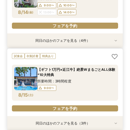
14:00〜
15:00〜
16:00〜
9:00〜
10:00〜
フェアを予約
フェアを予約
フェアを予約
フェアを予約
8/14
(
金
)
13:00〜
14:00〜
フェアを予約
フェアを予約
フェアを予約
同日のほかのフェアを見る（4件）
特典あり
衣装試着
衣装試着
衣装試着
特典あり
特典あり
【Webオンライン相談】ご遠方の方も在宅のまま
【平日限定】最旬ドレス試着&見学もOK◎先取り
【8～30名様◇貸切り】水上ヴィラ見学×家族婚
【平日限定】フォト婚×会食×挙式のみも◎結婚
試食会
衣装試着
特典あり
で安心！日程の空き状況＆お見積り相談まで♪か
花嫁体験付相談会
プラン相談会！結婚式は大好きなご家族と♪そん
準備なんでも相談会
んたんオンライン相談会！後日ご来館で豪華試食
なカップル様に《ファミリーＷプラン》登場！8
所要時間：3時間程度
所要時間：1時間30分程度
【ギフト1万円×近江牛】絶景WまるごとALL体験
付きフェアへご招待！
名/50万の安心価格で叶える！アットホームＷ♪
所要時間：2時間程度
所要時間：3時間程度
10:00〜
9:00〜
10:00〜
11:00〜
*10大特典
14:00〜
9:00〜
10:00〜
8/14
8/14
8/14
8/14
(
(
(
(
金
金
金
金
)
)
)
)
13:00〜
13:00〜
14:00〜
15:00〜
所要時間：3時間程度
14:00〜
15:00〜
16:00〜
9:00〜
フェアを予約
フェアを予約
8/15
(
土
)
フェアを予約
フェアを予約
フェアを予約
同日のほかのフェアを見る（3件）
衣装試着
衣装試着
衣装試着
特典あり
特典あり
特典あり