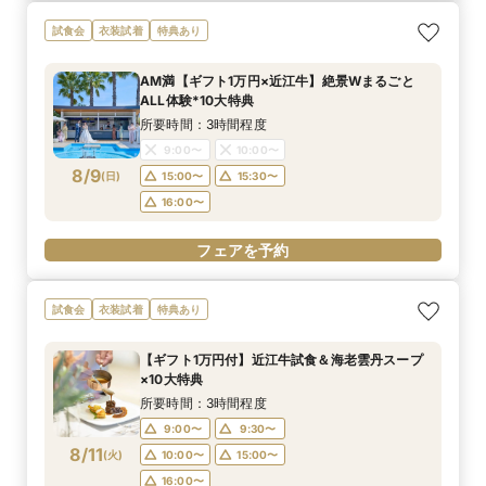
試食会
衣装試着
特典あり
AM満【ギフト1万円×近江牛】絶景Wまるごと
ALL体験*10大特典
所要時間：3時間程度
9:00〜
10:00〜
8/9
(
日
)
15:00〜
15:30〜
16:00〜
フェアを予約
試食会
衣装試着
特典あり
【ギフト1万円付】近江牛試食＆海老雲丹スープ
×10大特典
所要時間：3時間程度
9:00〜
9:30〜
8/11
(
火
)
10:00〜
15:00〜
16:00〜