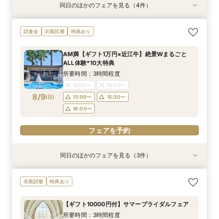
同日のほかのフェアを見る（4件）
衣装試着
特典あり
特典あり
衣装試着
特典あり
特典あり
【無料相談】結婚式の悩みや不安を解決・ブライ
【Webオンライン相談】ご遠方の方も在宅のまま
最短90分！見積×日程×クイック相談会
【8～30名様◇貸切り】水上ヴィラ見学×家族婚
試食会
衣装試着
特典あり
ダル相談会
で安心！日程の空き状況＆お見積り相談まで♪か
プラン相談会！結婚式は大好きなご家族と♪そん
所要時間：1時間30分程度
んたんオンライン相談会！後日ご来館で豪華試食
なカップル様に《ファミリーＷプラン》登場！8
所要時間：3時間程度
15:00〜
15:30〜
AM満【ギフト1万円×近江牛】絶景Wまるごと
付きフェアへご招待！
名/50万の安心価格で叶える！アットホームＷ♪
所要時間：2時間程度
所要時間：3時間程度
9:00〜
10:00〜
ALL体験*10大特典
14:00〜
9:00〜
10:00〜
8/8
8/8
8/8
8/8
(
(
(
(
土
土
土
土
)
)
)
)
13:00〜
14:00〜
所要時間：3時間程度
14:00〜
15:00〜
9:00〜
10:00〜
フェアを予約
フェアを予約
フェアを予約
8/9
(
日
)
15:00〜
15:30〜
フェアを予約
16:00〜
フェアを予約
同日のほかのフェアを見る（3件）
衣装試着
特典あり
衣装試着
特典あり
特典あり
【無料相談】結婚式の悩みや不安を解決・ブライ
最短90分！見積×日程×クイック相談会
【8～30名様◇貸切り】水上ヴィラ見学×家族婚
衣装試着
特典あり
ダル相談会
プラン相談会！結婚式は大好きなご家族と♪そん
所要時間：1時間30分程度
なカップル様に《ファミリーＷプラン》登場！8
所要時間：3時間程度
15:00〜
15:30〜
【ギフト10000円付】サマーブライダルフェア
名/50万の安心価格で叶える！アットホームＷ♪
所要時間：3時間程度
9:00〜
10:00〜
所要時間：3時間程度
9:00〜
10:00〜