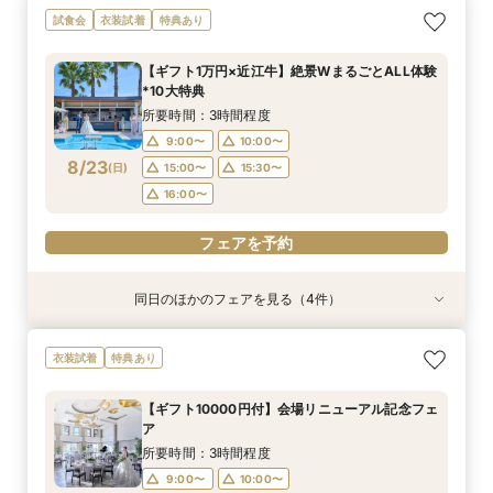
【無料相談】結婚式の悩みや不安を解決・ブライ
【Webオンライン相談】ご遠方の方も在宅のまま
最短90分！見積×日程×クイック相談会
【8～30名様◇貸切り】水上ヴィラ見学×家族婚
試食会
衣装試着
特典あり
ダル相談会
で安心！日程の空き状況＆お見積り相談まで♪か
プラン相談会！結婚式は大好きなご家族と♪そん
所要時間：1時間30分程度
んたんオンライン相談会！後日ご来館で豪華試食
なカップル様に《ファミリーＷプラン》登場！8
所要時間：3時間程度
15:00〜
15:30〜
【ギフト1万円×近江牛】絶景WまるごとALL体験
付きフェアへご招待！
名/50万の安心価格で叶える！アットホームＷ♪
所要時間：2時間程度
所要時間：3時間程度
9:00〜
10:00〜
*10大特典
14:00〜
9:00〜
10:00〜
8/22
8/22
8/22
8/22
(
(
(
(
土
土
土
土
)
)
)
)
13:00〜
14:00〜
所要時間：3時間程度
14:00〜
15:00〜
9:00〜
10:00〜
フェアを予約
フェアを予約
フェアを予約
8/23
(
日
)
15:00〜
15:30〜
フェアを予約
16:00〜
フェアを予約
同日のほかのフェアを見る（4件）
衣装試着
特典あり
特典あり
衣装試着
特典あり
特典あり
【無料相談】結婚式の悩みや不安を解決・ブライ
【Webオンライン相談】ご遠方の方も在宅のまま
最短90分！見積×日程×クイック相談会
【8～30名様◇貸切り】水上ヴィラ見学×家族婚
衣装試着
特典あり
ダル相談会
で安心！日程の空き状況＆お見積り相談まで♪か
プラン相談会！結婚式は大好きなご家族と♪そん
所要時間：1時間30分程度
んたんオンライン相談会！後日ご来館で豪華試食
なカップル様に《ファミリーＷプラン》登場！8
所要時間：3時間程度
15:00〜
15:30〜
【ギフト10000円付】会場リニューアル記念フェ
付きフェアへご招待！
名/50万の安心価格で叶える！アットホームＷ♪
所要時間：2時間程度
所要時間：3時間程度
9:00〜
10:00〜
ア
14:00〜
9:00〜
10:00〜
8/23
8/23
8/23
8/23
(
(
(
(
日
日
日
日
)
)
)
)
13:00〜
14:00〜
所要時間：3時間程度
14:00〜
15:00〜
9:00〜
10:00〜