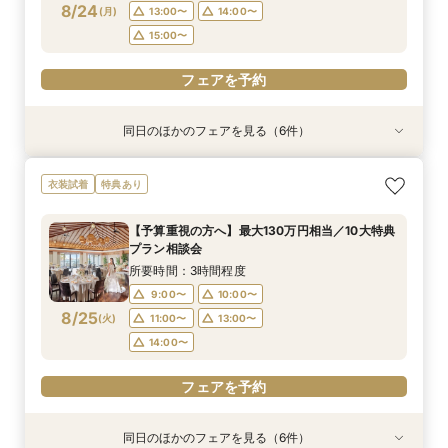
フェアを予約
フェアを予約
フェアを予約
8/24
(
月
)
13:00〜
14:00〜
フェアを予約
15:00〜
フェアを予約
同日のほかのフェアを見る（6件）
衣装試着
特典あり
特典あり
衣装試着
衣装試着
衣装試着
特典あり
特典あり
特典あり
【無料相談】結婚式の悩みや不安を解決・ブライ
【Webオンライン相談】ご遠方の方も在宅のまま
最短90分！見積×日程×クイック相談会
【8～30名様◇貸切り】水上ヴィラ見学×家族婚
【平日限定】最旬ドレス試着&見学もOK◎先取り
【平日限定】フォト婚×会食×挙式のみも◎結婚
衣装試着
特典あり
ダル相談会
で安心！日程の空き状況＆お見積り相談まで♪か
プラン相談会！結婚式は大好きなご家族と♪そん
花嫁体験付相談会
準備なんでも相談会
所要時間：1時間30分程度
んたんオンライン相談会！後日ご来館で豪華試食
なカップル様に《ファミリーＷプラン》登場！8
所要時間：3時間程度
所要時間：3時間程度
所要時間：1時間30分程度
15:00〜
15:30〜
【予算重視の方へ】最大130万円相当／10大特典
付きフェアへご招待！
名/50万の安心価格で叶える！アットホームＷ♪
所要時間：2時間程度
所要時間：3時間程度
10:00〜
9:00〜
9:00〜
10:00〜
10:00〜
11:00〜
プラン相談会
14:00〜
9:00〜
10:00〜
8/24
8/24
8/24
8/24
8/24
8/24
(
(
(
(
(
(
月
月
月
月
月
月
)
)
)
)
)
)
13:00〜
13:00〜
13:00〜
14:00〜
14:00〜
15:00〜
所要時間：3時間程度
14:00〜
15:00〜
16:00〜
9:00〜
10:00〜
フェアを予約
フェアを予約
フェアを予約
フェアを予約
8/25
(
火
)
11:00〜
13:00〜
フェアを予約
フェアを予約
14:00〜
フェアを予約
同日のほかのフェアを見る（6件）
衣装試着
特典あり
特典あり
衣装試着
衣装試着
衣装試着
特典あり
特典あり
特典あり