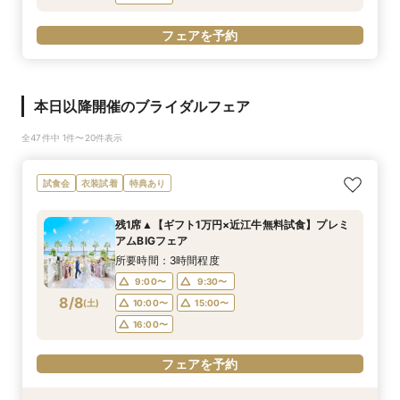
フェアを予約
本日以降開催のブライダルフェア
全47件中 1件〜20件表示
試食会
衣装試着
特典あり
残1席▲【ギフト1万円×近江牛無料試食】プレミ
アムBIGフェア
所要時間：3時間程度
9:00〜
9:30〜
8/8
(
土
)
10:00〜
15:00〜
16:00〜
フェアを予約