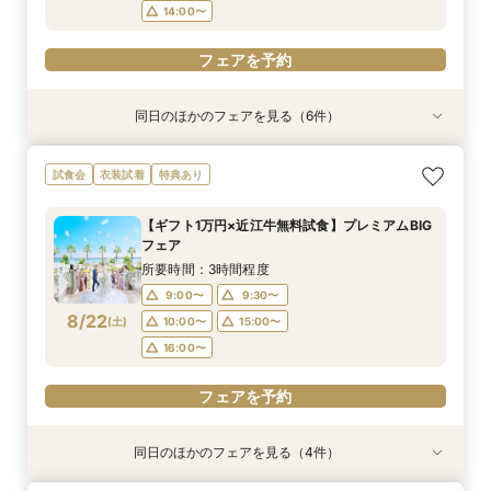
フェアを予約
14:00〜
フェアを予約
同日のほかのフェアを見る（6件）
衣装試着
特典あり
特典あり
衣装試着
衣装試着
衣装試着
特典あり
特典あり
特典あり
【無料相談】結婚式の悩みや不安を解決・ブライ
【Webオンライン相談】ご遠方の方も在宅のまま
最短90分！見積×日程×クイック相談会
【8～30名様◇貸切り】水上ヴィラ見学×家族婚
【平日限定】最旬ドレス試着&見学もOK◎先取り
【平日限定】フォト婚×会食×挙式のみも◎結婚
試食会
衣装試着
特典あり
ダル相談会
で安心！日程の空き状況＆お見積り相談まで♪か
プラン相談会！結婚式は大好きなご家族と♪そん
花嫁体験付相談会
準備なんでも相談会
所要時間：1時間30分程度
んたんオンライン相談会！後日ご来館で豪華試食
なカップル様に《ファミリーＷプラン》登場！8
所要時間：3時間程度
所要時間：3時間程度
所要時間：1時間30分程度
15:00〜
15:30〜
【ギフト1万円×近江牛無料試食】プレミアムBIG
付きフェアへご招待！
名/50万の安心価格で叶える！アットホームＷ♪
所要時間：2時間程度
所要時間：3時間程度
10:00〜
9:00〜
9:00〜
10:00〜
10:00〜
11:00〜
フェア
14:00〜
9:00〜
10:00〜
8/21
8/21
8/21
8/21
8/21
8/21
(
(
(
(
(
(
金
金
金
金
金
金
)
)
)
)
)
)
13:00〜
13:00〜
13:00〜
14:00〜
14:00〜
15:00〜
所要時間：3時間程度
14:00〜
15:00〜
16:00〜
9:00〜
9:30〜
フェアを予約
フェアを予約
フェアを予約
フェアを予約
8/22
(
土
)
10:00〜
15:00〜
フェアを予約
フェアを予約
16:00〜
フェアを予約
同日のほかのフェアを見る（4件）
衣装試着
特典あり
特典あり
衣装試着
特典あり
特典あり