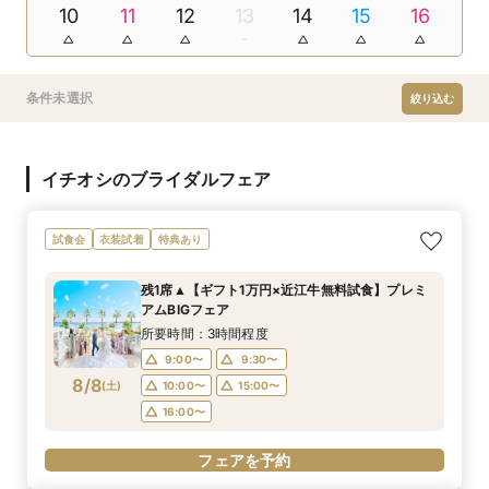
10
11
12
13
14
15
16
条件未選択
絞り込む
イチオシのブライダルフェア
試食会
衣装試着
特典あり
残1席▲【ギフト1万円×近江牛無料試食】プレミ
アムBIGフェア
所要時間：3時間程度
9:00〜
9:30〜
8/8
(
土
)
10:00〜
15:00〜
16:00〜
フェアを予約