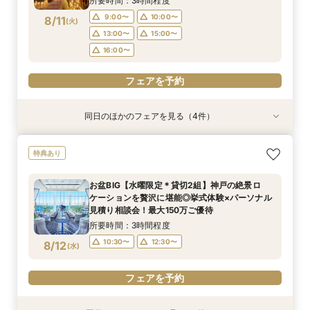
所要時間：3時間程度
フェアを予約
フェアを予約
フェアを予約
フェアを予約
9:00〜
10:00〜
8/11
(
火
)
13:00〜
15:00〜
16:00〜
フェアを予約
同日のほかのフェアを見る（4件）
試食会
試食会
試食会
試食会
特典あり
特典あり
特典あり
特典あり
＼初見学がおすすめ！／絶品試食＊5万円相当ギ
＊何も決まってなくてOK！ご結婚式を検討し始
【少人数×贅沢婚】20名〜叶う上質なおもてなし
【2件目以降の見学歓迎】他館の見積持参で挙式
特典あり
フト&最大150万円特典
めた方へ＊コース試食×安心見積相談♪
＊絶景オーシャンビュー＆4万円牛フィレ試食
料プレゼント×本音の見積比較フェア
所要時間：3時間程度
所要時間：3時間程度
所要時間：3時間程度
所要時間：3時間程度
お盆BIG【水曜限定＊貸切2組】神戸の絶景ロ
9:00〜
9:00〜
9:00〜
9:00〜
10:00〜
10:00〜
10:00〜
10:00〜
ケーションを贅沢に堪能◎挙式体験×パーソナル
8/11
8/11
8/11
8/11
見積り相談会！最大150万ご優待
(
(
(
(
火
火
火
火
)
)
)
)
13:00〜
13:00〜
13:00〜
13:00〜
15:00〜
15:00〜
15:00〜
15:00〜
所要時間：3時間程度
16:00〜
16:00〜
16:00〜
16:00〜
10:30〜
12:30〜
8/12
(
水
)
フェアを予約
フェアを予約
フェアを予約
フェアを予約
フェアを予約