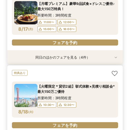
所要時間：3時間程度
所要時間：3時間程度
所要時間：3時間程度
所要時間：3時間程度
【月曜プレミアム】豪華9品試食×ドレスご優待♪
9:00〜
9:00〜
9:00〜
9:00〜
10:00〜
10:00〜
10:00〜
10:00〜
最大150万特典！
8/16
8/16
8/16
8/16
(
(
(
(
日
日
日
日
)
)
)
)
13:00〜
13:00〜
13:00〜
13:00〜
15:00〜
15:00〜
15:00〜
15:00〜
所要時間：3時間程度
16:00〜
16:00〜
16:00〜
16:00〜
11:00〜
12:00〜
8/17
(
月
)
15:00〜
16:00〜
フェアを予約
フェアを予約
フェアを予約
フェアを予約
フェアを予約
同日のほかのフェアを見る（4件）
特典あり
試食会
試食会
試食会
特典あり
特典あり
特典あり
【お仕事終わり＊最短120分】挙式体験×見積り
【平日限定】最大150万円特典＊神戸の美景と美
＼初見学で5万円分ギフト／美景＆試食付ファー
少人数プラン相談会＊20名様～美食＆人気ドレ
特典あり
相談会＊最大150万ご優待
食&ドレス見学
ストステップ相談会
ス見学＊
所要時間：2時間程度
所要時間：3時間程度
所要時間：3時間程度
所要時間：3時間程度
【火曜限定＊貸切2組】挙式体験×見積り相談会*
17:00〜
11:00〜
11:00〜
11:00〜
12:00〜
12:00〜
12:00〜
最大150万ご優待
8/17
8/17
8/17
8/17
(
(
(
(
月
月
月
月
)
)
)
)
15:00〜
15:00〜
15:00〜
16:00〜
16:00〜
所要時間：3時間程度
10:30〜
12:30〜
フェアを予約
フェアを予約
フェアを予約
フェアを予約
8/18
(
火
)
フェアを予約