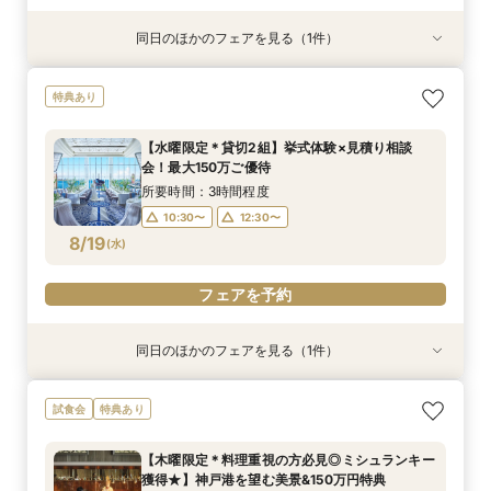
同日のほかのフェアを見る（1件）
特典あり
＼平日限定2組／全館開放◎神戸の海&感動の大
特典あり
聖堂×新作ドレス見学花嫁体験＊
所要時間：3時間程度
【水曜限定＊貸切2組】挙式体験×見積り相談
11:00〜
15:00〜
会！最大150万ご優待
8/18
(
火
)
所要時間：3時間程度
10:30〜
12:30〜
フェアを予約
8/19
(
水
)
フェアを予約
同日のほかのフェアを見る（1件）
特典あり
＼平日限定2組／全館開放◎神戸の海&感動の大
試食会
特典あり
聖堂×新作ドレス見学花嫁体験＊
所要時間：3時間程度
【木曜限定＊料理重視の方必見◎ミシュランキー
11:00〜
15:00〜
獲得★】神戸港を望む美景&150万円特典