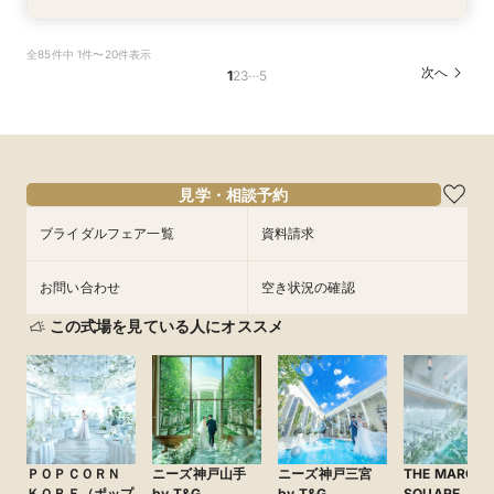
【お仕事終わり＊最短120分】挙式体験×見積り
【平日限定】最大150万円特典＊神戸の美景と美
＼初見学で5万円分ギフト／美景＆試食付ファー
少人数プラン相談会＊20名様～美食＆人気ドレ
全85件中 1件〜20件表示
相談会＊最大150万ご優待
食&ドレス見学
ストステップ相談会
ス見学＊
…
次へ
1
2
3
5
所要時間：2時間程度
所要時間：3時間程度
所要時間：3時間程度
所要時間：3時間程度
17:00〜
11:00〜
11:00〜
11:00〜
12:00〜
12:00〜
12:00〜
8/27
8/27
8/27
8/27
(
(
(
(
木
木
木
木
)
)
)
)
15:00〜
15:00〜
15:00〜
16:00〜
16:00〜
フェアを予約
フェアを予約
フェアを予約
フェアを予約
見学・相談予約
ブライダルフェア一覧
資料請求
お問い合わせ
空き状況の確認
この式場を見ている人にオススメ
ＰＯＰＣＯＲＮ
ニーズ神戸山手
ニーズ神戸三宮
THE MARCU
ＫＯＢＥ（ポップ
by T&G
by T&G
SQUARE