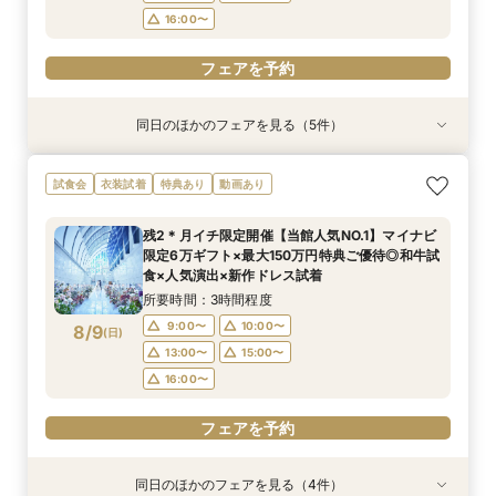
16:00〜
フェアを予約
同日のほかのフェアを見る（5件）
試食会
試食会
試食会
試食会
試食会
特典あり
特典あり
特典あり
特典あり
特典あり
＼初見学がおすすめ！／絶品試食＊5万円相当ギ
＊何も決まってなくてOK！ご結婚式を検討し始
【少人数×贅沢婚】20名〜叶う上質なおもてなし
【2件目以降の見学歓迎】他館の見積持参で挙式
《AMがお得！》花嫁体験◎ドレス30万円特典×
試食会
衣装試着
特典あり
動画あり
フト&最大150万円特典
めた方へ＊コース試食×安心見積相談♪
＊絶景オーシャンビュー＆4万円牛フィレ試食
料プレゼント×本音の見積比較フェア
カラー診断＆オーシャンビューで豪華美食×感動
挙式体験
所要時間：3時間程度
所要時間：3時間程度
所要時間：3時間程度
所要時間：3時間程度
残2＊月イチ限定開催【当館人気NO.1】マイナビ
所要時間：3時間程度
9:00〜
9:00〜
9:00〜
9:00〜
10:00〜
10:00〜
10:00〜
10:00〜
限定6万ギフト×最大150万円特典ご優待◎和牛試
9:00〜
10:00〜
8/8
8/8
8/8
8/8
8/8
食×人気演出×新作ドレス試着
(
(
(
(
(
土
土
土
土
土
)
)
)
)
)
13:00〜
13:00〜
13:00〜
13:00〜
15:00〜
15:00〜
15:00〜
15:00〜
13:00〜
15:00〜
所要時間：3時間程度
16:00〜
16:00〜
16:00〜
16:00〜
16:00〜
9:00〜
10:00〜
8/9
(
日
)
フェアを予約
フェアを予約
フェアを予約
フェアを予約
13:00〜
15:00〜
フェアを予約
16:00〜
フェアを予約
同日のほかのフェアを見る（4件）
試食会
試食会
試食会
試食会
特典あり
特典あり
特典あり
特典あり