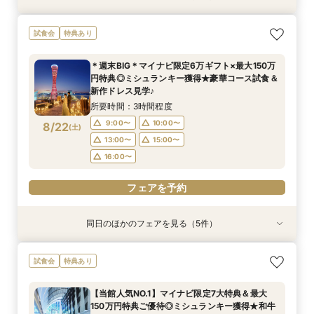
＼金曜限定／人気ドレス試着&大聖堂見学＊最大
【お仕事終わり＊最短120分】挙式体験×見積り
＼初見学で5万円分ギフト／美景＆試食付ファー
少人数プラン相談会＊20名様～美食＆人気ドレ
試食会
特典あり
150万円特典＊
相談会＊最大150万ご優待
ストステップ相談会
ス見学＊
所要時間：3時間程度
所要時間：2時間程度
所要時間：3時間程度
所要時間：3時間程度
＊週末BIG＊マイナビ限定6万ギフト×最大150万
17:00〜
11:00〜
11:00〜
11:00〜
15:00〜
12:00〜
12:00〜
円特典◎ミシュランキー獲得★豪華コース試食＆
8/21
8/21
8/21
8/21
新作ドレス見学♪
(
(
(
(
金
金
金
金
)
)
)
)
15:00〜
15:00〜
16:00〜
16:00〜
所要時間：3時間程度
フェアを予約
フェアを予約
フェアを予約
フェアを予約
9:00〜
10:00〜
8/22
(
土
)
13:00〜
15:00〜
16:00〜
フェアを予約
同日のほかのフェアを見る（5件）
試食会
試食会
試食会
試食会
試食会
特典あり
特典あり
特典あり
特典あり
特典あり
＼初見学がおすすめ！／絶品試食＊5万円相当ギ
＊何も決まってなくてOK！ご結婚式を検討し始
【少人数×贅沢婚】20名〜叶う上質なおもてなし
【2件目以降の見学歓迎】他館の見積持参で挙式
《AMがお得！》花嫁体験◎ドレス30万円特典×
試食会
特典あり
フト&最大150万円特典
めた方へ＊コース試食×安心見積相談♪
＊絶景オーシャンビュー＆4万円牛フィレ試食
料プレゼント×本音の見積比較フェア
カラー診断＆オーシャンビューで豪華美食×感動
挙式体験
所要時間：3時間程度
所要時間：3時間程度
所要時間：3時間程度
所要時間：3時間程度
【当館人気NO.1】マイナビ限定7大特典＆最大
所要時間：3時間程度
9:00〜
9:00〜
9:00〜
9:00〜
10:00〜
10:00〜
10:00〜
10:00〜
150万円特典ご優待◎ミシュランキー獲得★和牛