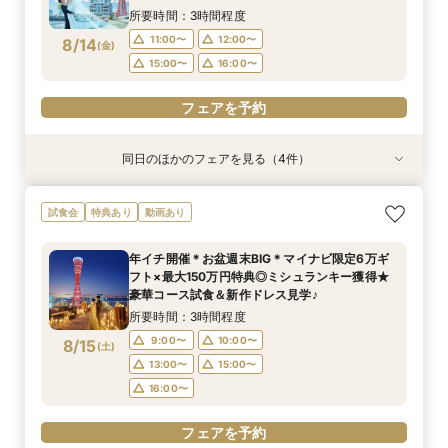
所要時間：3時間程度
フェアを予約
フェアを予約
フェアを予約
フェアを予約
11:00〜
12:00〜
8/14
(
金
)
15:00〜
16:00〜
フェアを予約
同日のほかのフェアを見る（4件）
試食会
特典あり
試食会
試食会
特典あり
特典あり
特典あり
＼金曜限定／人気ドレス試着&大聖堂見学＊最大
【お仕事終わり＊最短120分】挙式体験×見積り
＼初見学で5万円分ギフト／美景＆試食付ファー
少人数プラン相談会＊20名様～美食＆人気ドレ
試食会
特典あり
動画あり
150万円特典＊
相談会＊最大150万ご優待
ストステップ相談会
ス見学＊
所要時間：3時間程度
所要時間：2時間程度
所要時間：3時間程度
所要時間：3時間程度
年イチ開催＊お盆週末BIG＊マイナビ限定6万ギ
17:00〜
11:00〜
11:00〜
11:00〜
15:00〜
12:00〜
12:00〜
フト×最大150万円特典◎ミシュランキー獲得★
8/14
8/14
8/14
8/14
豪華コース試食＆新作ドレス見学♪
(
(
(
(
金
金
金
金
)
)
)
)
15:00〜
15:00〜
16:00〜
16:00〜
所要時間：3時間程度
フェアを予約
フェアを予約
フェアを予約
フェアを予約
9:00〜
10:00〜
8/15
(
土
)
13:00〜
15:00〜
16:00〜
フェアを予約