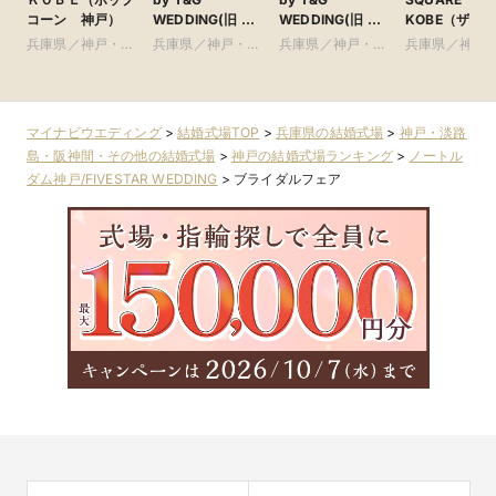
コーン 神戸）
WEDDING(旧 山
WEDDING(旧 ベ
KOBE（ザマ
手迎賓館 神戸)
イサイド迎賓館
ススクエアコ
兵庫県／神戸・淡
兵庫県／神戸・淡
兵庫県／神戸・淡
兵庫県／神戸
神戸)
ベ） ●神戸マ
路島・阪神間・そ
路島・阪神間・そ
路島・阪神間・そ
路島・阪神間
オットホテル
の他
の他
の他
の他
マイナビウエディング
>
結婚式場TOP
>
兵庫県の結婚式場
>
神戸・淡路
島・阪神間・その他の結婚式場
>
神戸の結婚式場ランキング
>
ノートル
ダム神戸/FIVESTAR WEDDING
>
ブライダルフェア