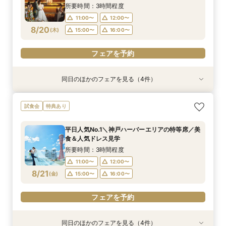
8/19
(
水
)
所要時間：3時間程度
11:00〜
12:00〜
フェアを予約
8/20
(
木
)
15:00〜
16:00〜
フェアを予約
同日のほかのフェアを見る（4件）
特典あり
試食会
試食会
試食会
特典あり
特典あり
特典あり
【お仕事終わり＊最短120分】挙式体験×見積り
【平日限定】最大150万円特典＊神戸の美景と美
＼初見学で5万円分ギフト／美景＆試食付ファー
少人数プラン相談会＊20名様～美食＆人気ドレ
試食会
特典あり
相談会＊最大150万ご優待
食&ドレス見学
ストステップ相談会
ス見学＊
所要時間：2時間程度
所要時間：3時間程度
所要時間：3時間程度
所要時間：3時間程度
平日人気No.1＼神戸ハーバーエリアの特等席／美
17:00〜
11:00〜
11:00〜
11:00〜
12:00〜
12:00〜
12:00〜
食＆人気ドレス見学
8/20
8/20
8/20
8/20
(
(
(
(
木
木
木
木
)
)
)
)
15:00〜
15:00〜
15:00〜
16:00〜
16:00〜
所要時間：3時間程度
11:00〜
12:00〜
フェアを予約
フェアを予約
フェアを予約
フェアを予約
8/21
(
金
)
15:00〜
16:00〜
フェアを予約
同日のほかのフェアを見る（4件）
試食会
特典あり
試食会
試食会
特典あり
特典あり
特典あり