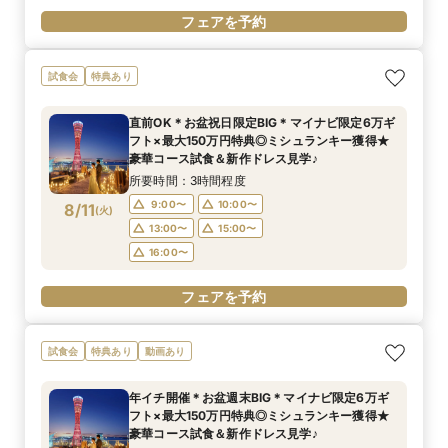
フェアを予約
試食会
特典あり
直前OK＊お盆祝日限定BIG＊マイナビ限定6万ギ
フト×最大150万円特典◎ミシュランキー獲得★
豪華コース試食＆新作ドレス見学♪
所要時間：3時間程度
9:00〜
10:00〜
8/11
(
火
)
13:00〜
15:00〜
16:00〜
フェアを予約
試食会
特典あり
動画あり
年イチ開催＊お盆週末BIG＊マイナビ限定6万ギ
フト×最大150万円特典◎ミシュランキー獲得★
豪華コース試食＆新作ドレス見学♪