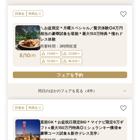
【少人数×贅沢婚】20名〜叶う上質なおもてなし
【2件目以降の見学歓迎】他館の見積持参で挙式
＼お料理重視の方へ／ミシュランキー獲得★美食
＼安心◎初見学ならこちら！／贅沢試食＊5万円
試食会
特典あり
＊絶景オーシャンビュー＆4万円牛フィレ試食
料プレゼント×本音の見積比較フェア
堪能×絶景オーシャンビューでの感動演出体験♪
相当GIFT&最大150万円特典
所要時間：3時間程度
所要時間：3時間程度
所要時間：3時間程度
所要時間：3時間程度
＼お盆限定＊月曜スペシャル／贅沢体験◎4万円
9:00〜
9:00〜
9:00〜
9:00〜
10:00〜
10:00〜
10:00〜
10:00〜
相当の豪華試食を堪能＊最大150万特典＊憧れド
8/9
8/9
8/9
8/9
レス体験
(
(
(
(
日
日
日
日
)
)
)
)
13:00〜
13:00〜
13:00〜
13:00〜
15:00〜
15:00〜
15:00〜
15:00〜
所要時間：3時間程度
16:00〜
16:00〜
16:00〜
16:00〜
11:00〜
12:00〜
8/10
(
月
)
フェアを予約
フェアを予約
フェアを予約
フェアを予約
15:00〜
16:00〜
フェアを予約
同日のほかのフェアを見る（4件）
特典あり
試食会
試食会
試食会
特典あり
特典あり
特典あり
【お仕事終わり＊最短120分】挙式体験×見積り
【平日限定】最大150万円特典＊神戸の美景と美
＼初見学で5万円分ギフト／美景＆試食付ファー
少人数プラン相談会＊20名様～美食＆人気ドレ
試食会
特典あり
相談会＊最大150万ご優待
食&ドレス見学
ストステップ相談会
ス見学＊
所要時間：2時間程度
所要時間：3時間程度
所要時間：3時間程度
所要時間：3時間程度
直前OK＊お盆祝日限定BIG＊マイナビ限定6万ギ
17:00〜
11:00〜
11:00〜
11:00〜
12:00〜
12:00〜
12:00〜
フト×最大150万円特典◎ミシュランキー獲得★
8/10
8/10
8/10
8/10
豪華コース試食＆新作ドレス見学♪
(
(
(
(
月
月
月
月
)
)
)
)
15:00〜
15:00〜
15:00〜
16:00〜
16:00〜