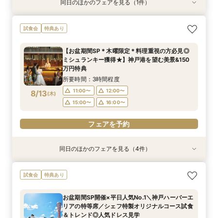
同日のほかのフェアを見る（1件）
特典あり
＼平日限定2組／全館開放◎神戸の海&感動の大
試食会
特典あり
聖堂×新作ドレス見学花嫁体験＊
所要時間：3時間程度
【お盆期間SP＊木曜限定＊料理重視の方必見◎
11:00〜
15:00〜
ミシュランキー獲得★】神戸港を望む美景&150
8/12
万円特典
(
水
)
所要時間：3時間程度
フェアを予約
11:00〜
12:00〜
8/13
(
木
)
15:00〜
16:00〜
フェアを予約
同日のほかのフェアを見る（4件）
特典あり
試食会
試食会
試食会
特典あり
特典あり
特典あり
【お仕事終わり＊最短120分】挙式体験×見積り
【平日限定】最大150万円特典＊神戸の美景と美
＼初見学で5万円分ギフト／美景＆試食付ファー
少人数プラン相談会＊20名様～美食＆人気ドレ
試食会
特典あり
相談会＊最大150万ご優待
食&ドレス見学
ストステップ相談会
ス見学＊
所要時間：2時間程度
所要時間：3時間程度
所要時間：3時間程度
所要時間：3時間程度
お盆期間SP開催×平日人気No.1＼神戸ハーバーエ
17:00〜
11:00〜
11:00〜
11:00〜
12:00〜
12:00〜
12:00〜
リアの特等席／シェフ特製オリジナルコース試食
8/13
8/13
8/13
8/13
＆トレンド◎人気ドレス見学
(
(
(
(
木
木
木
木
)
)
)
)
15:00〜
15:00〜
15:00〜
16:00〜
16:00〜