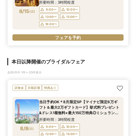
所要時間：3時間程度
9:00〜
10:00〜
8/15
(
土
)
13:00〜
15:00〜
16:00〜
フェアを予約
本日以降開催のブライダルフェア
全85件中 1件〜20件表示
試食会
衣装試着
特典あり
当日予約OK＊8月限定SP【マイナビ限定6万ギ
フト＆最大2万ギフトカード】挙式料プレゼント
&ドレス1着無料×最大150万特典◎ミシュラン
キー獲得★豪華4万コース試食＆新作ドレス試着
所要時間：3時間程度
♪
9:00〜
10:00〜
8/8
(
土
)
12:00〜
15:00〜