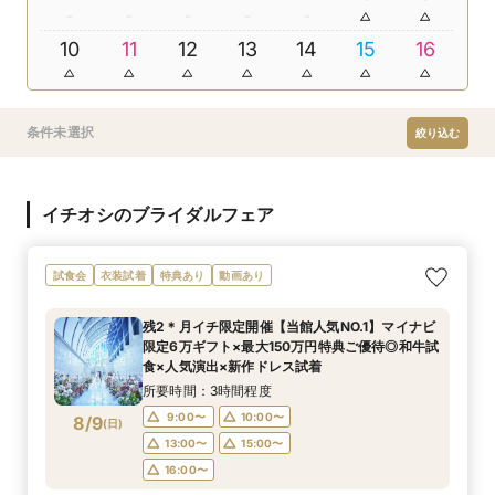
10
11
12
13
14
15
16
条件未選択
絞り込む
イチオシのブライダルフェア
試食会
衣装試着
特典あり
動画あり
残2＊月イチ限定開催【当館人気NO.1】マイナビ
限定6万ギフト×最大150万円特典ご優待◎和牛試
食×人気演出×新作ドレス試着
所要時間：3時間程度
9:00〜
10:00〜
8/9
(
日
)
13:00〜
15:00〜
16:00〜