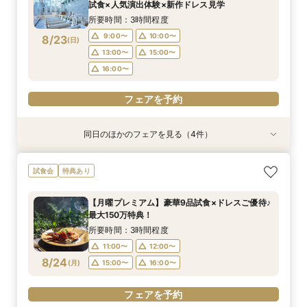
9:00〜
10:00〜
8/22
8/22
8/22
8/22
8/22
試食×人気演出体験×新作ドレス見学
(
(
(
(
(
土
土
土
土
土
)
)
)
)
)
13:00〜
13:00〜
13:00〜
13:00〜
15:00〜
15:00〜
15:00〜
15:00〜
13:00〜
15:00〜
所要時間：3時間程度
16:00〜
16:00〜
16:00〜
16:00〜
16:00〜
9:00〜
10:00〜
8/23
(
日
)
フェアを予約
フェアを予約
フェアを予約
フェアを予約
13:00〜
15:00〜
フェアを予約
16:00〜
フェアを予約
同日のほかのフェアを見る（4件）
試食会
試食会
試食会
試食会
特典あり
特典あり
特典あり
特典あり
【少人数×贅沢婚】20名〜叶う上質なおもてなし
【2件目以降の見学歓迎】他館の見積持参で挙式
＼お料理重視の方へ／ミシュランキー獲得★美食
＼安心◎初見学ならこちら！／贅沢試食＊5万円
試食会
特典あり
＊絶景オーシャンビュー＆4万円牛フィレ試食
料プレゼント×本音の見積比較フェア
堪能×絶景オーシャンビューでの感動演出体験♪
相当GIFT&最大150万円特典
所要時間：3時間程度
所要時間：3時間程度
所要時間：3時間程度
所要時間：3時間程度
【月曜プレミアム】豪華9品試食×ドレスご優待♪
9:00〜
9:00〜
9:00〜
9:00〜
10:00〜
10:00〜
10:00〜
10:00〜
最大150万特典！
8/23
8/23
8/23
8/23
(
(
(
(
日
日
日
日
)
)
)
)
13:00〜
13:00〜
13:00〜
13:00〜
15:00〜
15:00〜
15:00〜
15:00〜
所要時間：3時間程度
16:00〜
16:00〜
16:00〜
16:00〜
11:00〜
12:00〜
8/24
(
月
)
15:00〜
16:00〜
フェアを予約
フェアを予約
フェアを予約
フェアを予約
フェアを予約