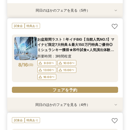
同日のほかのフェアを見る（5件）
試食会
試食会
試食会
試食会
試食会
特典あり
特典あり
特典あり
特典あり
特典あり
＼初見学がおすすめ！／絶品試食＊5万円相当ギ
＊何も決まってなくてOK！ご結婚式を検討し始
【少人数×贅沢婚】20名〜叶う上質なおもてなし
【2件目以降の見学歓迎】他館の見積持参で挙式
《AMがお得！》花嫁体験◎ドレス30万円特典×
試食会
特典あり
フト&最大150万円特典
めた方へ＊コース試食×安心見積相談♪
＊絶景オーシャンビュー＆4万円牛フィレ試食
料プレゼント×本音の見積比較フェア
カラー診断＆オーシャンビューで豪華美食×感動
挙式体験
所要時間：3時間程度
所要時間：3時間程度
所要時間：3時間程度
所要時間：3時間程度
お盆期間ラスト！年イチBIG【当館人気NO.1】マ
所要時間：3時間程度
9:00〜
9:00〜
9:00〜
9:00〜
10:00〜
10:00〜
10:00〜
10:00〜
イナビ限定7大特典＆最大150万円特典ご優待◎
9:00〜
10:00〜
8/15
8/15
8/15
8/15
8/15
ミシュランキー獲得★和牛試食×人気演出体験×
(
(
(
(
(
土
土
土
土
土
)
)
)
)
)
13:00〜
13:00〜
13:00〜
13:00〜
15:00〜
15:00〜
15:00〜
15:00〜
新作ドレス見学
13:00〜
15:00〜
所要時間：3時間程度
16:00〜
16:00〜
16:00〜
16:00〜
16:00〜
9:00〜
10:00〜
8/16
(
日
)
フェアを予約
フェアを予約
フェアを予約
フェアを予約
13:00〜
15:00〜
フェアを予約
16:00〜
フェアを予約
同日のほかのフェアを見る（4件）
試食会
試食会
試食会
試食会
特典あり
特典あり
特典あり
特典あり
【少人数×贅沢婚】20名〜叶う上質なおもてなし
【2件目以降の見学歓迎】他館の見積持参で挙式
＼お料理重視の方へ／ミシュランキー獲得★美食
＼安心◎初見学ならこちら！／贅沢試食＊5万円
試食会
特典あり
＊絶景オーシャンビュー＆4万円牛フィレ試食
料プレゼント×本音の見積比較フェア
堪能×絶景オーシャンビューでの感動演出体験♪
相当GIFT&最大150万円特典