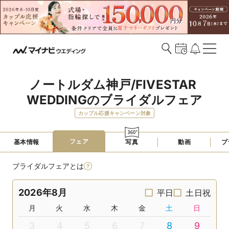
ノートルダム神戸/FIVESTAR 
WEDDINGのブライダルフェア
カップル応援キャンペーン対象
フェア
基本情報
写真
動画
プ
ブライダルフェアとは
2026年8月
平日
土日祝
月
火
水
木
金
土
日
3
4
5
6
7
8
9