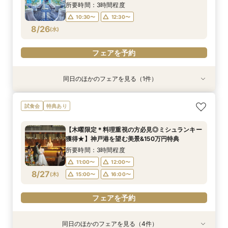
8/25
(
火
)
所要時間：3時間程度
10:30〜
12:30〜
フェアを予約
8/26
(
水
)
フェアを予約
同日のほかのフェアを見る（1件）
特典あり
＼平日限定2組／全館開放◎神戸の海&感動の大
試食会
特典あり
聖堂×新作ドレス見学花嫁体験＊
所要時間：3時間程度
【木曜限定＊料理重視の方必見◎ミシュランキー
11:00〜
15:00〜
獲得★】神戸港を望む美景&150万円特典
8/26
(
水
)
所要時間：3時間程度
11:00〜
12:00〜
フェアを予約
8/27
(
木
)
15:00〜
16:00〜
フェアを予約
同日のほかのフェアを見る（4件）
特典あり
試食会
試食会
試食会
特典あり
特典あり
特典あり