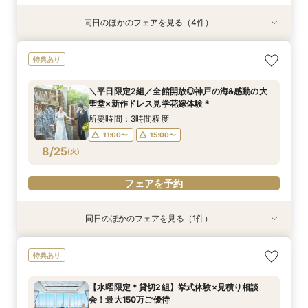
同日のほかのフェアを見る（4件）
特典あり
試食会
試食会
試食会
特典あり
特典あり
特典あり
【お仕事終わり＊最短120分】挙式体験×見積り
【平日限定】最大150万円特典＊神戸の美景と美
＼初見学で5万円分ギフト／美景＆試食付ファー
少人数プラン相談会＊20名様～美食＆人気ドレ
特典あり
相談会＊最大150万ご優待
食&ドレス見学
ストステップ相談会
ス見学＊
所要時間：2時間程度
所要時間：3時間程度
所要時間：3時間程度
所要時間：3時間程度
＼平日限定2組／全館開放◎神戸の海&感動の大
17:00〜
11:00〜
11:00〜
11:00〜
12:00〜
12:00〜
12:00〜
聖堂×新作ドレス見学花嫁体験＊
8/24
8/24
8/24
8/24
(
(
(
(
月
月
月
月
)
)
)
)
15:00〜
15:00〜
15:00〜
16:00〜
16:00〜
所要時間：3時間程度
11:00〜
15:00〜
フェアを予約
フェアを予約
フェアを予約
フェアを予約
8/25
(
火
)
フェアを予約
同日のほかのフェアを見る（1件）
特典あり
【火曜限定＊貸切2組】挙式体験×見積り相談会*
特典あり
最大150万ご優待
所要時間：3時間程度
【水曜限定＊貸切2組】挙式体験×見積り相談
10:30〜
12:30〜
会！最大150万ご優待