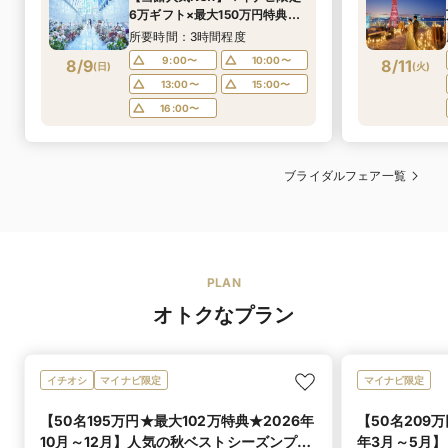
6万ギフト×最大150万円特典ご
優待◎和牛試食×人気演出×新作
所要時間：3時間程度
ドレス試着
9:00〜
10:00〜
8/9
8/11
(
日
)
(
火
)
13:00〜
15:00〜
16:00〜
ブライダルフェア一覧
PLAN
オトクなプラン
イチオシ
マイナビ限定
マイナビ限定
【50名195万円★最大102万特典★2026年
【50名209
10月～12月】人気の秋ベストシーズンプラ
年3月～5月