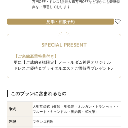
万円OFF・ドレス1点最大15万円OFFなどほかにも豪華特
典をご用意しております！
見学・相談予約
SPECIAL PRESENT
【ご来館豪華特典付き】
更に【ご成約者様限定】ノートルダム神戸オリジナル
ドレスご優待＆ブライダルエステご優待券プレゼント♪
このプランに含まれるもの
大聖堂挙式（牧師・聖歌隊・オルガン・トランぺット・
挙式
フルート・キャンドル・誓約書・式次第）
料理
フランス料理