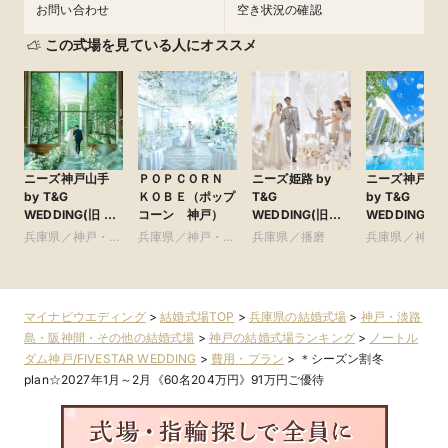
お問い合わせ
空き状況の確認
この式場を見ている人にオススメ
ニーズ神戸山手
ＰＯＰＣＯＲＮ
ニーズ姫路 by
ニーズ神戸三
by T&G
ＫＯＢＥ（ポップ
T&G
by T&G
WEDDING(旧 山
コーン 神戸）
WEDDING(旧
WEDDING(旧
手迎賓館 神戸)
アーヴェリール迎
イサイド迎賓
兵庫県／神戸・淡
兵庫県／神戸・淡
兵庫県／播磨
兵庫県／神戸
賓館 姫路)
神戸)
路島・阪神間・そ
路島・阪神間・そ
路島・阪神間
の他
の他
の他
マイナビウエディング
>
結婚式場TOP
>
兵庫県の結婚式場
>
神戸・淡路
島・阪神間・その他の結婚式場
>
神戸の結婚式場ランキング
>
ノートル
ダム神戸/FIVESTAR WEDDING
>
費用・プラン
>
＊シーズン割冬
plan☆2027年1月～2月《60名204万円》91万円ご優待