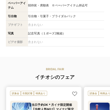
ペーパーアイ
招待状・席順表 ※ペーパーアイテム持込可
テム
引出物
引出物・引菓子・ブライダルバック
プチギフト
含まれない
写真
記念写真（１ポーズ2枚組）
ビデオ撮影
含まれない
BRIDAL FAIR
イチオシのフェア
試食会
衣装試着
特典あり
試食会
特典あ
当日予約OK＊月イチ限定開催
【当館人気NO.1】マイナビ限定