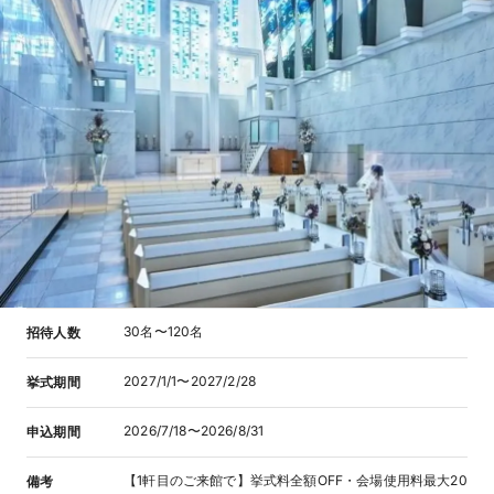
30名〜120名
招待人数
2027/1/1〜2027/2/28
挙式期間
2026/7/18〜2026/8/31
申込期間
【1軒目のご来館で】挙式料全額OFF・会場使用料最大20
備考