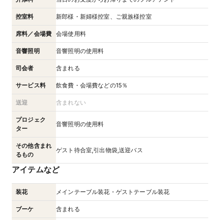
控室料
新郎様・新婦様控室、ご親族様控室
席料／会場費
会場使用料
音響照明
音響照明の使用料
司会者
含まれる
サービス料
飲食費・会場費などの15％
送迎
含まれない
プロジェク
音響照明の使用料
ター
その他含まれ
ゲスト待合室,引出物袋,送迎バス
るもの
アイテムなど
装花
メインテーブル装花・ゲストテーブル装花
ブーケ
含まれる