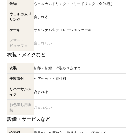
飲物
ウェルカムドリンク・フリードリンク（全24種）
ウェルカムド
含まれる
リンク
ケーキ
オリジナル生デコレーションケーキ
デザート
含まれない
ビュッフェ
衣装・メイクなど
衣装
新郎・新婦 洋装各１点ずつ
美容着付
ヘアセット・着付料
リハーサルメ
含まれる
イク
お色直し用衣
含まれない
装
設備・サービスなど
介添料
当日のお支度からお帰りまでのフルアテンド