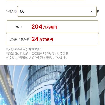
招待人数
名
204
60名
万
796
円
24
想定自己負担額
万
796
円
※人数毎の金額が自動で算出
※想定自己負担額：
ご祝儀を1名3万円
として計算
※10％の消費税を含めた金額を表記しています。