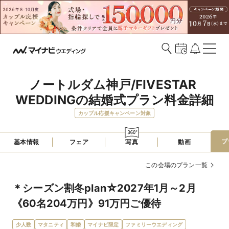
ノートルダム神戸/FIVESTAR 
WEDDINGの結婚式プラン料金詳細
カップル応援キャンペーン対象
プ
基本情報
フェア
写真
動画
この会場のプラン一覧
＊シーズン割冬plan☆2027年1月～2月
《60名204万円》91万円ご優待
少人数
マタニティ
和婚
マイナビ限定
ファミリーウエディング