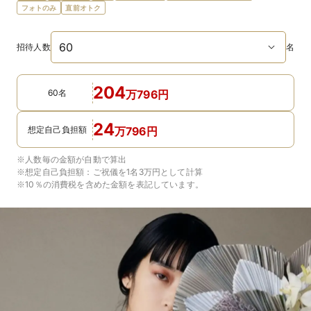
フォトのみ
直前オトク
招待人数
名
204
60名
万
796
円
24
想定自己負担額
万
796
円
※人数毎の金額が自動で算出
※想定自己負担額：
ご祝儀を1名3万円
として計算
※10％の消費税を含めた金額を表記しています。