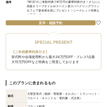
”1軒目”のご来館特典で81万円の豪華特典付き！さらにに
備考
高級オリーブオイルorスペイン産スパークリングワイン
をフェア参加者全員にプレゼント！シークレット特典も
ご準備しております♪
見学・相談予約
SPECIAL PRESENT
【ご来館豪華特典付き】
挙式料や会場使用料から最大34万円OFF・ドレス1点最
大15万円OFFなど特典をご用意しております
このプランに含まれるもの
大聖堂挙式（牧師・聖歌隊・オルガン・トランぺット・
挙式
フルート・キャンドル・誓約書・式次第）
料理
フランス料理