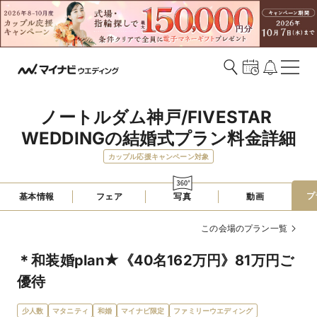
ノートルダム神戸/FIVESTAR 
WEDDINGの結婚式プラン料金詳細
カップル応援キャンペーン対象
プ
基本情報
フェア
写真
動画
この会場のプラン一覧
＊和装婚plan★《40名162万円》81万円ご
優待
少人数
マタニティ
和婚
マイナビ限定
ファミリーウエディング