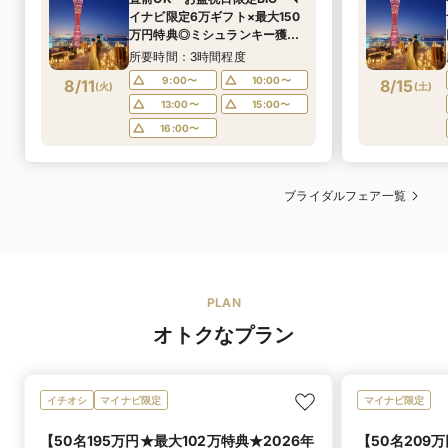
イナビ限定6万ギフト×最大150
万円特典◎ミシュランキー獲得
★豪華コース試食＆新作ドレス
所要時間：3時間程度
見学♪
9:00〜
10:00〜
8/11
8/15
(
火
)
(
土
)
13:00〜
15:00〜
16:00〜
ブライダルフェア一覧
PLAN
オトクなプラン
イチオシ
マイナビ限定
マイナビ限定
【50名195万円★最大102万特典★2026年
【50名209