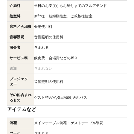
介添料
当日のお支度からお帰りまでのフルアテンド
控室料
新郎様・新婦様控室、ご親族様控室
席料／会場費
会場使用料
音響照明
音響照明の使用料
司会者
含まれる
サービス料
飲食費・会場費などの15％
送迎
含まれない
プロジェク
音響照明の使用料
ター
その他含まれ
ゲスト待合室,引出物袋,送迎バス
るもの
アイテムなど
装花
メインテーブル装花・ゲストテーブル装花
ブーケ
含まれる