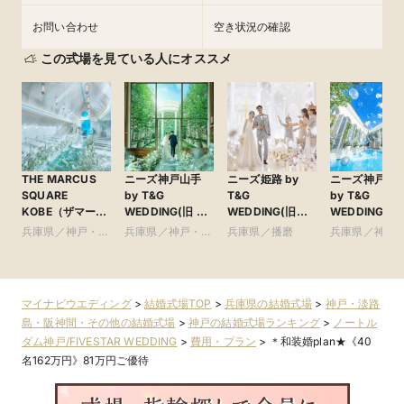
お問い合わせ
空き状況の確認
この式場を見ている人にオススメ
THE MARCUS
ニーズ神戸山手
ニーズ姫路 by
ニーズ神戸三
SQUARE
by T&G
T&G
by T&G
KOBE（ザマーカ
WEDDING(旧 山
WEDDING(旧
WEDDING(旧
ススクエアコウ
手迎賓館 神戸)
アーヴェリール迎
イサイド迎賓
兵庫県／神戸・淡
兵庫県／神戸・淡
兵庫県／播磨
兵庫県／神戸
ベ） ●神戸マリ
賓館 姫路)
神戸)
路島・阪神間・そ
路島・阪神間・そ
路島・阪神間
オットホテル内
の他
の他
の他
マイナビウエディング
>
結婚式場TOP
>
兵庫県の結婚式場
>
神戸・淡路
島・阪神間・その他の結婚式場
>
神戸の結婚式場ランキング
>
ノートル
ダム神戸/FIVESTAR WEDDING
>
費用・プラン
>
＊和装婚plan★《40
名162万円》81万円ご優待