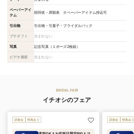
ペーパーアイ
招待状・席順表 ※ペーパーアイテム持込可
テム
引出物
引出物・引菓子・ブライダルバック
プチギフト
含まれない
写真
記念写真（１ポーズ2枚組）
ビデオ撮影
含まれない
BRIDAL FAIR
イチオシのフェア
試食会
特典あり
試食会
特典あ
直前OK＊お盆祝日限定BIG＊マ