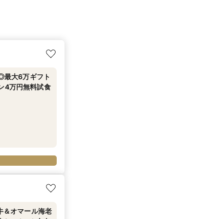
き◎最大6万ギフト
ン4万円無料試食
和牛＆オマール海老