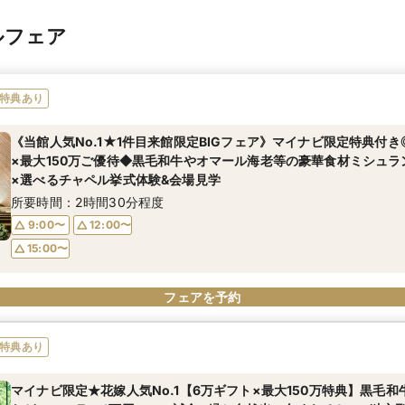
ルフェア
特典あり
《当館人気No.1★1件目来館限定BIGフェア》マイナビ限定特典付
×最大150万ご優待◆黒毛和牛やオマール海老等の豪華食材ミシュラ
×選べるチャペル挙式体験&会場見学
所要時間：2時間30分程度
9:00〜
12:00〜
15:00〜
フェアを予約
特典あり
マイナビ限定★花嫁人気No.1【6万ギフト×最大150万特典】黒毛