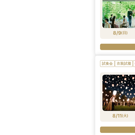
8/9
(
日
)
試食会
衣装試着
8/11
(
火
)