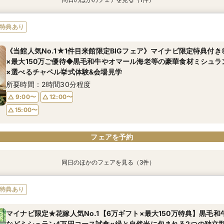
特典あり
【6名からOK！6名67万円~】少人数会食ご相談&4万相当試食
特典あり
所要時間：2時間30分程度
《当館人気No.1★1件目来館限定BIGフェア》マイナビ限定特典付
11:00〜
14:00〜
×最大150万ご優待◆黒毛和牛やオマール海老等の豪華食材ミシュラ
×選べるチャペル挙式体験&会場見学
所要時間：2時間30分程度
9:00〜
12:00〜
15:00〜
フェアを予約
フェアを予約
同日のほかのフェアを見る（3件）
特典あり
特典あり
特典あり
マイナビ限定◆初見学におすすめ【6万ギフト＆最大150万優待】緑
【6名からOK！6名67万円~】少人数会食ご相談&4万相当無料試食
【効率よくクイック見学】直前予約◎短時間で会場見学×見積相談【
特典あり
れる2つの独立型チャペル＆本番直前コーディネート見学×豪華食材
して併設レストランのペアご招待券プレゼント♪
所要時間：2時間30分程度
り相談会フェア
所要時間：1時間程度
マイナビ限定★花嫁人気No.1【6万ギフト×最大150万特典】黒毛
9:00〜
12:00〜
所要時間：1時間30分程度
などミシュラン4万円コース試食×緑と自然光に包まれる2つの独立
9:00〜
12:00〜