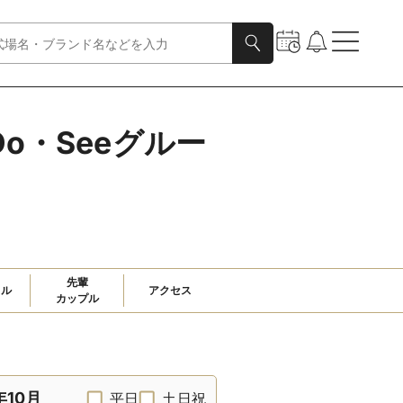
o・Seeグルー
先輩

ャル
アクセス
カップル
年10月
平日
土日祝