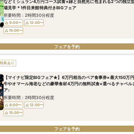
などミシュラン4万円コース試食×緑と自然光に包まれる2つの独立
場見学＊1件目来館特典付きBIGフェア
所要時間：2時間30分程度
9:00〜
12:00〜
15:00〜
フェアを予約
特典あり
【マイナビ限定BIGフェア★】6万円相当のペア食事券×最大150万
牛やオマール海老などの豪華食材4万円の無料試食×選べるチャペル
ア♪
所要時間：2時間30分程度
9:00〜
12:00〜
15:00〜
フェアを予約