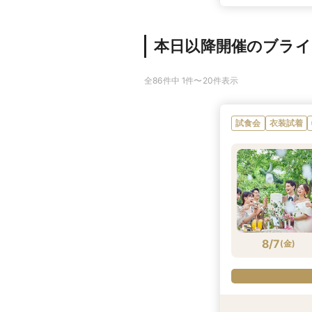
本日以降開催のブラ
全86件中 1件〜20件表示
試食会
衣装試着
8/7
(
金
)