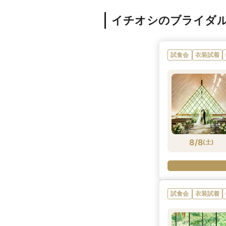
イチオシのブライダ
試食会
衣装試着
8/8
(
土
)
試食会
衣装試着