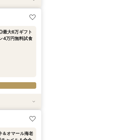
き◎最大6万ギフト
ン4万円無料試食
と自然光に包ま
ご相談特典】と
4万試食×お見積
和牛＆オマール海老
型チャペル＆全会