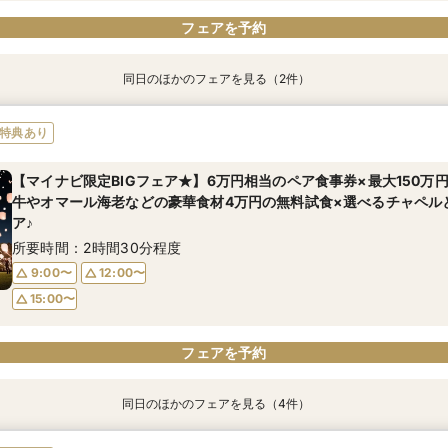
フェアを予約
同日のほかのフェアを見る（2件）
特典あり
特典あり
【6名からOK！6名67万円~】少人数会食ご相談&4万相当試食
【オンライン対応】自宅＆スマホでOK♪式場相談会◆30分～気軽に
特典あり
として併設レストランのペアご招待券プレゼント♪
所要時間：2時間30分程度
所要時間：1時間程度
【マイナビ限定BIGフェア★】6万円相当のペア食事券×最大150万
11:00〜
14:00〜
牛やオマール海老などの豪華食材4万円の無料試食×選べるチャペル
11:00〜
14:00〜
ア♪
所要時間：2時間30分程度
9:00〜
12:00〜
15:00〜
フェアを予約
フェアを予約
フェアを予約
同日のほかのフェアを見る（4件）
特典あり
特典あり
特典あり
特典あり