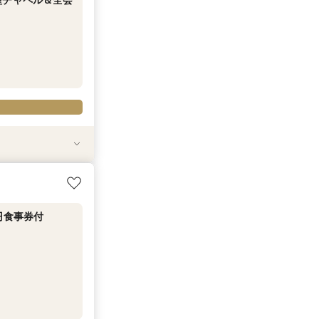
と自然光に包ま
◎【ご相談特典】
ご相談特典】と
4万試食×お見積
円食事券付