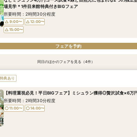
15:00〜
場見学＊1件目来館特典付きBIGフェア
9:00〜
12:00〜
15:00〜
所要時間：2時間30分程度
15:00〜
9:00〜
12:00〜
15:00〜
フェアを予約
フェアを予約
フェアを予約
フェアを予約
同日のほかのフェアを見る（4件）
特典あり
特典あり
特典あり
特典あり
マイナビ限定◆初見学におすすめ【6万ギフト＆最大150万優待】緑
【オンライン対応】自宅＆スマホでOK♪式場相談会◆30分～気軽に
【6名からOK！6名67万円~】少人数会食ご相談&4万相当無料試食
【効率よくクイック見学】直前予約◎短時間で会場見学×見積相談【
特典あり
れる2つの独立型チャペル＆本番直前コーディネート見学×豪華食材
として併設レストランのペアご招待券プレゼント♪
して併設レストランのペアご招待券プレゼント♪
所要時間：2時間30分程度
り相談会フェア
所要時間：1時間程度
所要時間：1時間程度
【料理重視必見！平日BIGフェア】ミシュラン獲得◎贅沢試食×6万
9:00〜
12:00〜
所要時間：1時間30分程度
10:00〜
9:00〜
13:30〜
12:00〜
所要時間：2時間30分程度
15:00〜
9:00〜
12:00〜
15:00〜
11:00〜
14:00〜
15:00〜
フェアを予約
フェアを予約
フェアを予約
フェアを予約