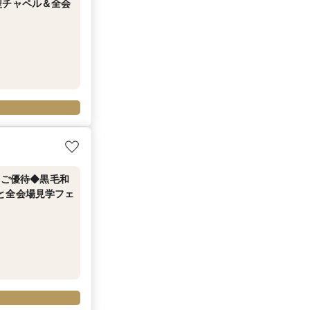
型チャペル＆全会
円ご優待◆黒毛和
と全会場見学フェ