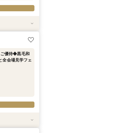
◎【ご相談特典】
円ご優待◆黒毛和
と全会場見学フェ