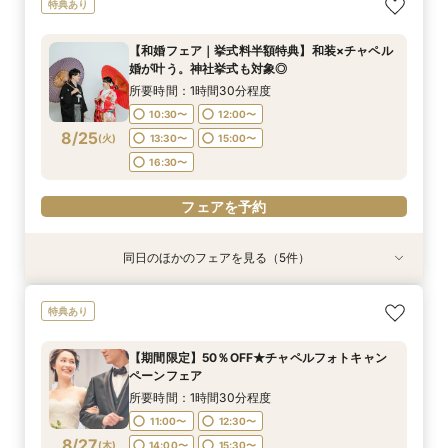
特典あり
る少人数ウェディング相談フェア
ペーンフェア
装ランクアップがセットで半額以下の198,000
婚が叶う。神社挙式も対象◎
円!チャペル見学から予算相談までまるっと体験
所要時間：2時間程度
所要時間：1時間30分程度
所要時間：1時間30分程度
【和婚フェア｜挙式料半額特典】和装×チャペル
BIGフェア
所要時間：1時間30分程度
10:30〜
11:00〜
11:00〜
13:00〜
12:00〜
12:30〜
婚が叶う。神社挙式も対象◎
11:00〜
12:30〜
8/24
8/24
8/24
8/24
(
(
(
(
月
月
月
月
)
)
)
)
14:00〜
15:00〜
13:30〜
17:00〜
15:00〜
15:30〜
所要時間：1時間30分程度
14:00〜
15:30〜
17:00〜
16:30〜
10:30〜
12:00〜
17:00〜
フェアを予約
8/25
(
火
)
13:30〜
15:00〜
フェアを予約
フェアを予約
16:30〜
フェアを予約
フェアを予約
同日のほかのフェアを見る（5件）
特典あり
特典あり
特典あり
【挙式＋会食が5万円OFF！】費用を抑えて叶え
【期間限定】50％OFF★チャペルフォトキャン
【 スマホで気軽に参加】 自宅でオンライン相談
【結婚式の不安解消！】お見積り＆日程相談会
【結婚式の費用がぐっとお得】挙式料＋撮影＋衣
特典あり
る少人数ウェディング相談フェア
ペーンフェア
会！
装ランクアップがセットで半額以下の198,000
所要時間：1時間30分程度
円!チャペル見学から予算相談までまるっと体験
所要時間：2時間程度
所要時間：1時間30分程度
所要時間：1時間30分程度
11:00〜
12:30〜
【期間限定】50％OFF★チャペルフォトキャン
BIGフェア
所要時間：1時間30分程度
11:00〜
11:00〜
11:00〜
13:00〜
12:30〜
12:30〜
ペーンフェア
14:00〜
15:30〜
11:00〜
12:30〜
8/25
8/25
8/25
8/25
8/25
(
(
(
(
(
火
火
火
火
火
)
)
)
)
)
14:00〜
14:00〜
15:00〜
17:00〜
15:30〜
15:30〜
所要時間：1時間30分程度
17:00〜
14:00〜
15:30〜
17:00〜
17:00〜
11:00〜
12:30〜
17:00〜
フェアを予約
8/27
フェアを予約
(
木
)
14:00〜
15:30〜