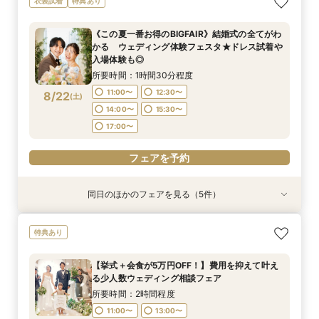
衣装試着
特典あり
る少人数ウェディング相談フェア
ペーンフェア
装ランクアップがセットで半額以下の198,000
婚が叶う。神社挙式も対象◎
所要時間：1時間30分程度
円!チャペル見学から予算相談までまるっと体験
所要時間：2時間程度
所要時間：1時間30分程度
所要時間：1時間30分程度
11:00〜
12:30〜
《この夏一番お得のBIGFAIR》結婚式の全てがわ
BIGフェア
所要時間：1時間30分程度
10:30〜
11:00〜
11:00〜
13:00〜
12:00〜
12:30〜
かる ウェディング体験フェスタ★ドレス試着や
14:00〜
15:30〜
11:00〜
12:30〜
8/21
8/21
8/21
8/21
8/21
入場体験も◎
(
(
(
(
(
金
金
金
金
金
)
)
)
)
)
14:00〜
15:00〜
13:30〜
17:00〜
15:00〜
15:30〜
17:00〜
14:00〜
15:30〜
所要時間：1時間30分程度
17:00〜
16:30〜
17:00〜
フェアを予約
11:00〜
12:30〜
8/22
フェアを予約
(
土
)
フェアを予約
フェアを予約
14:00〜
15:30〜
フェアを予約
17:00〜
フェアを予約
同日のほかのフェアを見る（5件）
特典あり
特典あり
特典あり
特典あり
【結婚式の費用がぐっとお得】挙式料＋撮影＋衣
【挙式＋会食が5万円OFF！】費用を抑えて叶え
【期間限定】50％OFF★チャペルフォトキャン
【結婚式の不安解消！】お見積り＆日程相談会
【和婚フェア｜挙式料半額特典】和装×チャペル
特典あり
装ランクアップがセットで半額以下の198,000
る少人数ウェディング相談フェア
ペーンフェア
婚が叶う。神社挙式も対象◎
所要時間：1時間30分程度
円!チャペル見学から予算相談までまるっと体験
所要時間：2時間程度
所要時間：1時間30分程度
所要時間：1時間30分程度
11:00〜
12:30〜
【挙式＋会食が5万円OFF！】費用を抑えて叶え
BIGフェア
所要時間：1時間30分程度
10:30〜
11:00〜
11:00〜
13:00〜
12:00〜
12:30〜
る少人数ウェディング相談フェア
14:00〜
15:30〜
11:00〜
12:30〜
8/22
8/22
8/22
8/22
8/22
(
(
(
(
(
土
土
土
土
土
)
)
)
)
)
14:00〜
15:00〜
13:30〜
17:00〜
15:00〜
15:30〜
所要時間：2時間程度
17:00〜
14:00〜
15:30〜
17:00〜
16:30〜
11:00〜
13:00〜