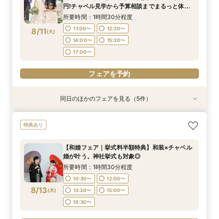
11:00〜
12:30〜
8/10
8/10
8/10
8/10
円!チャペル見学から予算相談までまるっと体験
(
(
(
(
月
月
月
月
)
)
)
)
14:00〜
15:00〜
13:30〜
17:00〜
15:00〜
15:30〜
BIGフェア
14:00〜
15:30〜
所要時間：1時間30分程度
17:00〜
16:30〜
17:00〜
フェアを予約
11:00〜
12:30〜
8/11
(
火
)
フェアを予約
フェアを予約
14:00〜
15:30〜
フェアを予約
17:00〜
フェアを予約
同日のほかのフェアを見る（5件）
特典あり
特典あり
特典あり
【挙式＋会食が5万円OFF！】費用を抑えて叶え
【期間限定】50％OFF★チャペルフォトキャン
【 スマホで気軽に参加】 自宅でオンライン相談
【結婚式の不安解消！】お見積り＆日程相談会
【和婚フェア｜挙式料半額特典】和装×チャペル
特典あり
る少人数ウェディング相談フェア
ペーンフェア
会！
婚が叶う。神社挙式も対象◎
所要時間：1時間30分程度
所要時間：2時間程度
所要時間：1時間30分程度
所要時間：1時間30分程度
所要時間：1時間30分程度
11:00〜
12:30〜
【和婚フェア｜挙式料半額特典】和装×チャペル
10:30〜
11:00〜
11:00〜
11:00〜
13:00〜
12:00〜
12:30〜
12:30〜
婚が叶う。神社挙式も対象◎
14:00〜
15:30〜
8/11
8/11
8/11
8/11
8/11
(
(
(
(
(
火
火
火
火
火
)
)
)
)
)
14:00〜
14:00〜
15:00〜
13:30〜
17:00〜
15:00〜
15:30〜
15:30〜
所要時間：1時間30分程度
17:00〜
17:00〜
17:00〜
16:30〜
10:30〜
12:00〜
フェアを予約
8/13
フェアを予約
(
木
)
13:30〜
15:00〜
フェアを予約
フェアを予約
フェアを予約
16:30〜