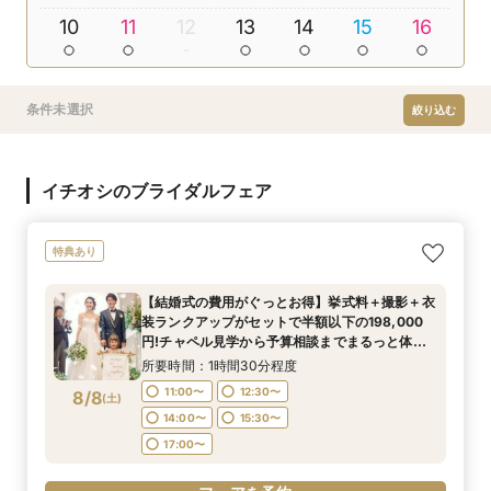
10
11
12
13
14
15
16
条件未選択
絞り込む
イチオシのブライダルフェア
特典あり
【結婚式の費用がぐっとお得】挙式料＋撮影＋衣
装ランクアップがセットで半額以下の198,000
円!チャペル見学から予算相談までまるっと体験
BIGフェア
所要時間：1時間30分程度
11:00〜
12:30〜
8/8
(
土
)
14:00〜
15:30〜
17:00〜