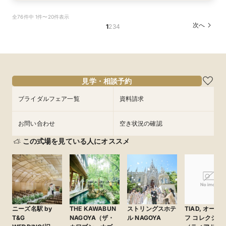
【挙式＋会食が5万円OFF！】費用を抑えて叶え
【期間限定】50％OFF★チャペルフォトキャン
【結婚式の不安解消！】お見積り＆日程相談会
【結婚式の費用がぐっとお得】挙式料＋撮影＋衣
【和婚フェア｜挙式料半額特典】和装×チャペル
全76件中 1件〜20件表示
る少人数ウェディング相談フェア
ペーンフェア
装ランクアップがセットで半額以下の198,000
婚が叶う。神社挙式も対象◎
所要時間：1時間30分程度
次へ
1
2
3
4
円!チャペル見学から予算相談までまるっと体験
所要時間：2時間程度
所要時間：1時間30分程度
所要時間：1時間30分程度
11:00〜
12:30〜
BIGフェア
所要時間：1時間30分程度
10:30〜
11:00〜
11:00〜
13:00〜
12:00〜
12:30〜
14:00〜
15:30〜
11:00〜
12:30〜
8/28
8/28
8/28
8/28
8/28
(
(
(
(
(
金
金
金
金
金
)
)
)
)
)
14:00〜
15:00〜
13:30〜
17:00〜
15:00〜
15:30〜
17:00〜
14:00〜
15:30〜
17:00〜
16:30〜
17:00〜
フェアを予約
見学・相談予約
フェアを予約
フェアを予約
フェアを予約
ブライダルフェア一覧
資料請求
フェアを予約
お問い合わせ
空き状況の確認
この式場を見ている人にオススメ
ニーズ名駅 by
THE KAWABUN
ストリングスホテ
TIAD, オート
T&G
NAGOYA（ザ・
ル NAGOYA
フ コレクショ