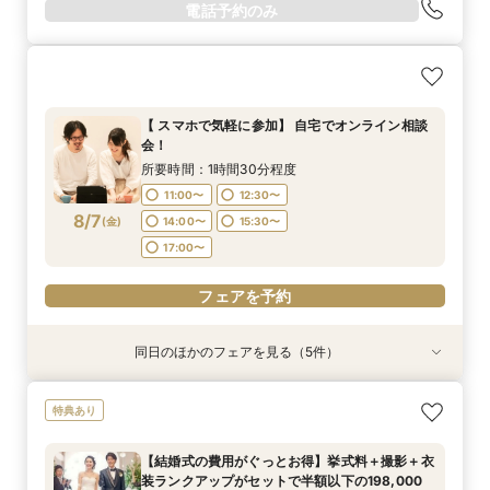
電話予約のみ
【 スマホで気軽に参加】 自宅でオンライン相談
会！
所要時間：1時間30分程度
11:00〜
12:30〜
8/7
(
金
)
14:00〜
15:30〜
17:00〜
フェアを予約
同日のほかのフェアを見る（5件）
特典あり
特典あり
特典あり
特典あり
【挙式＋会食が5万円OFF！】費用を抑えて叶え
【期間限定】50％OFF★チャペルフォトキャン
【結婚式の不安解消！】お見積り＆日程相談会
【結婚式の費用がぐっとお得】挙式料＋撮影＋衣
【和婚フェア｜挙式料半額特典】和装×チャペル
特典あり
る少人数ウェディング相談フェア
ペーンフェア
装ランクアップがセットで半額以下の198,000
婚が叶う。神社挙式も対象◎
所要時間：1時間30分程度
円!チャペル見学から予算相談までまるっと体験
所要時間：2時間程度
所要時間：1時間30分程度
所要時間：1時間30分程度
11:00〜
12:30〜
【結婚式の費用がぐっとお得】挙式料＋撮影＋衣
BIGフェア
所要時間：1時間30分程度
10:30〜
11:00〜
11:00〜
13:00〜
12:00〜
12:30〜
装ランクアップがセットで半額以下の198,000
14:00〜
15:30〜