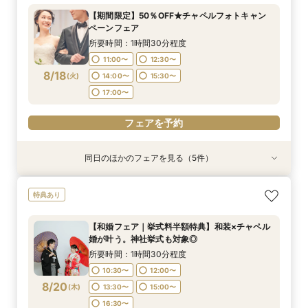
円!チャペル見学から予算相談までまるっと体験
所要時間：2時間程度
所要時間：1時間30分程度
所要時間：1時間30分程度
【期間限定】50％OFF★チャペルフォトキャン
BIGフェア
所要時間：1時間30分程度
10:30〜
11:00〜
11:00〜
13:00〜
12:00〜
12:30〜
ペーンフェア
11:00〜
12:30〜
8/17
8/17
8/17
8/17
(
(
(
(
月
月
月
月
)
)
)
)
14:00〜
15:00〜
13:30〜
17:00〜
15:00〜
15:30〜
所要時間：1時間30分程度
14:00〜
15:30〜
17:00〜
16:30〜
11:00〜
12:30〜
17:00〜
フェアを予約
8/18
(
火
)
14:00〜
15:30〜
フェアを予約
フェアを予約
17:00〜
フェアを予約
フェアを予約
同日のほかのフェアを見る（5件）
特典あり
特典あり
特典あり
【挙式＋会食が5万円OFF！】費用を抑えて叶え
【 スマホで気軽に参加】 自宅でオンライン相談
【結婚式の不安解消！】お見積り＆日程相談会
【結婚式の費用がぐっとお得】挙式料＋撮影＋衣
【和婚フェア｜挙式料半額特典】和装×チャペル
特典あり
る少人数ウェディング相談フェア
会！
装ランクアップがセットで半額以下の198,000
婚が叶う。神社挙式も対象◎
所要時間：1時間30分程度
円!チャペル見学から予算相談までまるっと体験
所要時間：2時間程度
所要時間：1時間30分程度
所要時間：1時間30分程度
11:00〜
12:30〜
【和婚フェア｜挙式料半額特典】和装×チャペル
BIGフェア
所要時間：1時間30分程度
10:30〜
11:00〜
11:00〜
13:00〜
12:00〜
12:30〜
婚が叶う。神社挙式も対象◎
14:00〜
15:30〜
11:00〜
12:30〜
8/18
8/18
8/18
8/18
8/18
(
(
(
(
(
火
火
火
火
火
)
)
)
)
)
14:00〜
15:00〜
13:30〜
17:00〜
15:00〜
15:30〜
所要時間：1時間30分程度
17:00〜
14:00〜
15:30〜
17:00〜
16:30〜
10:30〜
12:00〜
17:00〜
フェアを予約
8/20
フェアを予約
(
木
)
13:30〜
15:00〜
フェアを予約
フェアを予約
16:30〜