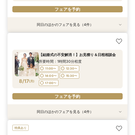
フェアを予約
同日のほかのフェアを見る（4件）
特典あり
特典あり
特典あり
【挙式＋会食が5万円OFF！】費用を抑えて叶え
【期間限定】50％OFF★チャペルフォトキャン
【結婚式の不安解消！】お見積り＆日程相談会
【和婚フェア｜挙式料半額特典】和装×チャペル
る少人数ウェディング相談フェア
ペーンフェア
婚が叶う。神社挙式も対象◎
所要時間：1時間30分程度
所要時間：2時間程度
所要時間：1時間30分程度
所要時間：1時間30分程度
11:00〜
12:30〜
【結婚式の不安解消！】お見積り＆日程相談会
10:30〜
11:00〜
11:00〜
13:00〜
12:00〜
12:30〜
14:00〜
15:30〜
所要時間：1時間30分程度
8/16
8/16
8/16
8/16
(
(
(
(
日
日
日
日
)
)
)
)
14:00〜
15:00〜
13:30〜
17:00〜
15:00〜
15:30〜
17:00〜
11:00〜
12:30〜
17:00〜
16:30〜
14:00〜
15:30〜
フェアを予約
8/17
フェアを予約
(
月
)
17:00〜
フェアを予約
フェアを予約
フェアを予約
同日のほかのフェアを見る（4件）
特典あり
特典あり
特典あり
特典あり
【挙式＋会食が5万円OFF！】費用を抑えて叶え
【期間限定】50％OFF★チャペルフォトキャン
【結婚式の費用がぐっとお得】挙式料＋撮影＋衣
【和婚フェア｜挙式料半額特典】和装×チャペル
特典あり
る少人数ウェディング相談フェア
ペーンフェア
装ランクアップがセットで半額以下の198,000
婚が叶う。神社挙式も対象◎