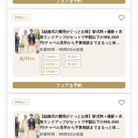
フェアを予約
特典あり
【結婚式の費用がぐっとお得】挙式料＋撮影＋衣
装ランクアップがセットで半額以下の198,000
円!チャペル見学から予算相談までまるっと体験
BIGフェア
所要時間：1時間30分程度
11:00〜
12:30〜
8/11
(
火
)
14:00〜
15:30〜
17:00〜
フェアを予約
特典あり
【結婚式の費用がぐっとお得】挙式料＋撮影＋衣
装ランクアップがセットで半額以下の198,000
円!チャペル見学から予算相談までまるっと体験
BIGフェア
所要時間：1時間30分程度