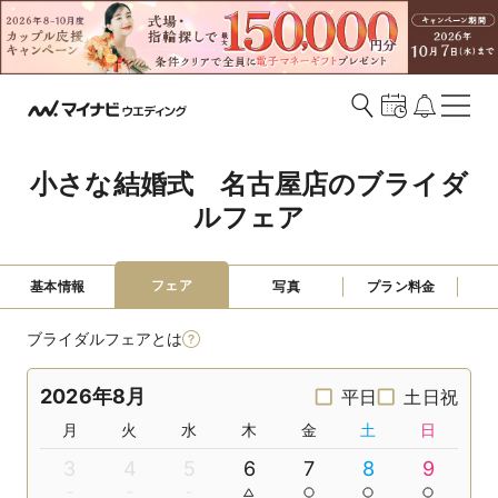
小さな結婚式　名古屋店のブライダ
ルフェア
フェア
基本情報
写真
プラン料金
ブライダルフェアとは
2026年8月
平日
土日祝
月
火
水
木
金
土
日
3
4
5
6
7
8
9