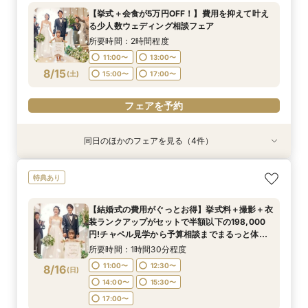
円!チャペル見学から予算相談までまるっと体験
所要時間：2時間程度
所要時間：1時間30分程度
所要時間：1時間30分程度
11:00〜
12:30〜
【挙式＋会食が5万円OFF！】費用を抑えて叶え
BIGフェア
所要時間：1時間30分程度
10:30〜
11:00〜
11:00〜
13:00〜
12:00〜
12:30〜
る少人数ウェディング相談フェア
14:00〜
15:30〜
11:00〜
12:30〜
8/14
8/14
8/14
8/14
8/14
(
(
(
(
(
金
金
金
金
金
)
)
)
)
)
14:00〜
15:00〜
13:30〜
17:00〜
15:00〜
15:30〜
所要時間：2時間程度
17:00〜
14:00〜
15:30〜
17:00〜
16:30〜
11:00〜
13:00〜
17:00〜
フェアを予約
8/15
フェアを予約
(
土
)
15:00〜
17:00〜
フェアを予約
フェアを予約
フェアを予約
フェアを予約
同日のほかのフェアを見る（4件）
特典あり
特典あり
特典あり
【期間限定】50％OFF★チャペルフォトキャン
【結婚式の不安解消！】お見積り＆日程相談会
【結婚式の費用がぐっとお得】挙式料＋撮影＋衣
【和婚フェア｜挙式料半額特典】和装×チャペル
特典あり
ペーンフェア
装ランクアップがセットで半額以下の198,000
婚が叶う。神社挙式も対象◎
所要時間：1時間30分程度
円!チャペル見学から予算相談までまるっと体験
所要時間：1時間30分程度
所要時間：1時間30分程度
11:00〜
12:30〜
【結婚式の費用がぐっとお得】挙式料＋撮影＋衣
BIGフェア
所要時間：1時間30分程度
10:30〜
11:00〜
12:00〜
12:30〜
装ランクアップがセットで半額以下の198,000
14:00〜
15:30〜
11:00〜
12:30〜
8/15
8/15
8/15
8/15
円!チャペル見学から予算相談までまるっと体験
(
(
(
(
土
土
土
土
)
)
)
)
14:00〜
13:30〜
15:00〜
15:30〜
17:00〜
BIGフェア
14:00〜
15:30〜
所要時間：1時間30分程度
17:00〜
16:30〜
17:00〜
11:00〜
12:30〜
8/16
フェアを予約
(
日
)
フェアを予約
フェアを予約
14:00〜
15:30〜
フェアを予約
17:00〜