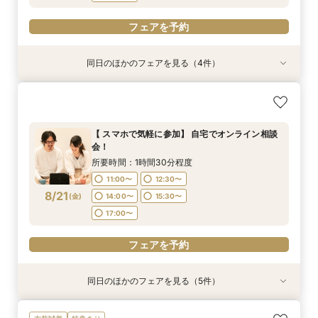
フェアを予約
フェアを予約
同日のほかのフェアを見る（4件）
特典あり
特典あり
特典あり
【挙式＋会食が5万円OFF！】費用を抑えて叶え
【期間限定】50％OFF★チャペルフォトキャン
【結婚式の不安解消！】お見積り＆日程相談会
【結婚式の費用がぐっとお得】挙式料＋撮影＋衣
る少人数ウェディング相談フェア
ペーンフェア
装ランクアップがセットで半額以下の198,000
所要時間：1時間30分程度
円!チャペル見学から予算相談までまるっと体験
所要時間：2時間程度
所要時間：1時間30分程度
11:00〜
12:30〜
【 スマホで気軽に参加】 自宅でオンライン相談
BIGフェア
所要時間：1時間30分程度
11:00〜
11:00〜
13:00〜
12:30〜
会！
14:00〜
15:30〜
11:00〜
12:30〜
8/20
8/20
8/20
8/20
(
(
(
(
木
木
木
木
)
)
)
)
14:00〜
15:00〜
17:00〜
15:30〜
所要時間：1時間30分程度
17:00〜
14:00〜
15:30〜
17:00〜
11:00〜
12:30〜
17:00〜
フェアを予約
8/21
フェアを予約
(
金
)
14:00〜
15:30〜
フェアを予約
17:00〜
フェアを予約
フェアを予約
同日のほかのフェアを見る（5件）
特典あり
特典あり
特典あり
特典あり
【挙式＋会食が5万円OFF！】費用を抑えて叶え
【期間限定】50％OFF★チャペルフォトキャン
【結婚式の不安解消！】お見積り＆日程相談会
【結婚式の費用がぐっとお得】挙式料＋撮影＋衣
【和婚フェア｜挙式料半額特典】和装×チャペル