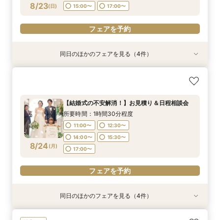
17:00〜
フェアを予約
8/23
フェアを予約
(
日
)
15:00〜
17:00〜
フェアを予約
フェアを予約
フェアを予約
フェアを予約
同日のほかのフェアを見る（4件）
特典あり
特典あり
特典あり
【期間限定】50％OFF★チャペルフォトキャン
【結婚式の不安解消！】お見積り＆日程相談会
【結婚式の費用がぐっとお得】挙式料＋撮影＋衣
【和婚フェア｜挙式料半額特典】和装×チャペル
ペーンフェア
装ランクアップがセットで半額以下の198,000
婚が叶う。神社挙式も対象◎
所要時間：1時間30分程度
円!チャペル見学から予算相談までまるっと体験
所要時間：1時間30分程度
所要時間：1時間30分程度
11:00〜
12:30〜
【結婚式の不安解消！】お見積り＆日程相談会
BIGフェア
所要時間：1時間30分程度
10:30〜
11:00〜
12:00〜
12:30〜
14:00〜
15:30〜
所要時間：1時間30分程度
11:00〜
12:30〜
8/23
8/23
8/23
8/23
(
(
(
(
日
日
日
日
)
)
)
)
14:00〜
13:30〜
15:00〜
15:30〜
17:00〜
11:00〜
12:30〜
14:00〜
15:30〜
17:00〜
16:30〜
14:00〜
15:30〜
17:00〜
8/24
フェアを予約
(
月
)
17:00〜
フェアを予約
フェアを予約
フェアを予約
フェアを予約
同日のほかのフェアを見る（4件）
特典あり
特典あり
特典あり
特典あり
【挙式＋会食が5万円OFF！】費用を抑えて叶え
【期間限定】50％OFF★チャペルフォトキャン
【結婚式の費用がぐっとお得】挙式料＋撮影＋衣
【和婚フェア｜挙式料半額特典】和装×チャペル