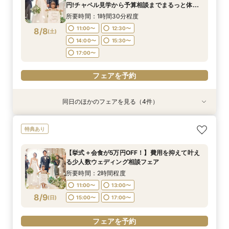
11:00〜
12:30〜
8/7
8/7
8/7
8/7
8/7
円!チャペル見学から予算相談までまるっと体験
(
(
(
(
(
金
金
金
金
金
)
)
)
)
)
14:00〜
15:00〜
13:30〜
17:00〜
15:00〜
15:30〜
17:00〜
BIGフェア
14:00〜
15:30〜
所要時間：1時間30分程度
17:00〜
16:30〜
17:00〜
フェアを予約
11:00〜
12:30〜
8/8
フェアを予約
(
土
)
フェアを予約
フェアを予約
14:00〜
15:30〜
電話予約のみ
17:00〜
フェアを予約
同日のほかのフェアを見る（4件）
特典あり
特典あり
特典あり
【挙式＋会食が5万円OFF！】費用を抑えて叶え
【期間限定】50％OFF★チャペルフォトキャン
【結婚式の不安解消！】お見積り＆日程相談会
【和婚フェア｜挙式料半額特典】和装×チャペル
特典あり
る少人数ウェディング相談フェア
ペーンフェア
婚が叶う。神社挙式も対象◎
所要時間：1時間30分程度
所要時間：2時間程度
所要時間：1時間30分程度
所要時間：1時間30分程度
11:00〜
12:30〜
【挙式＋会食が5万円OFF！】費用を抑えて叶え
10:30〜
11:00〜
11:00〜
13:00〜
12:00〜
12:30〜
る少人数ウェディング相談フェア
14:00〜
15:30〜
8/8
8/8
8/8
8/8
(
(
(
(
土
土
土
土
)
)
)
)
14:00〜
15:00〜
13:30〜
17:00〜
15:00〜
15:30〜
所要時間：2時間程度
17:00〜
17:00〜
16:30〜
11:00〜
13:00〜
フェアを予約
8/9
フェアを予約
(
日
)
15:00〜
17:00〜
フェアを予約
フェアを予約
フェアを予約