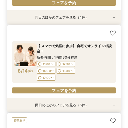
フェアを予約
同日のほかのフェアを見る（4件）
特典あり
特典あり
特典あり
【挙式＋会食が5万円OFF！】費用を抑えて叶え
【期間限定】50％OFF★チャペルフォトキャン
【結婚式の不安解消！】お見積り＆日程相談会
【結婚式の費用がぐっとお得】挙式料＋撮影＋衣
る少人数ウェディング相談フェア
ペーンフェア
装ランクアップがセットで半額以下の198,000
所要時間：1時間30分程度
円!チャペル見学から予算相談までまるっと体験
所要時間：2時間程度
所要時間：1時間30分程度
11:00〜
12:30〜
【 スマホで気軽に参加】 自宅でオンライン相談
BIGフェア
所要時間：1時間30分程度
11:00〜
11:00〜
13:00〜
12:30〜
会！
14:00〜
15:30〜
11:00〜
12:30〜
8/13
8/13
8/13
8/13
(
(
(
(
木
木
木
木
)
)
)
)
14:00〜
15:00〜
17:00〜
15:30〜
所要時間：1時間30分程度
17:00〜
14:00〜
15:30〜
17:00〜
11:00〜
12:30〜
17:00〜
フェアを予約
8/14
フェアを予約
(
金
)
14:00〜
15:30〜
フェアを予約
17:00〜
フェアを予約
フェアを予約
同日のほかのフェアを見る（5件）
特典あり
特典あり
特典あり
特典あり
【挙式＋会食が5万円OFF！】費用を抑えて叶え
【期間限定】50％OFF★チャペルフォトキャン
【結婚式の不安解消！】お見積り＆日程相談会
【結婚式の費用がぐっとお得】挙式料＋撮影＋衣
【和婚フェア｜挙式料半額特典】和装×チャペル
特典あり
る少人数ウェディング相談フェア
ペーンフェア
装ランクアップがセットで半額以下の198,000
婚が叶う。神社挙式も対象◎
所要時間：1時間30分程度