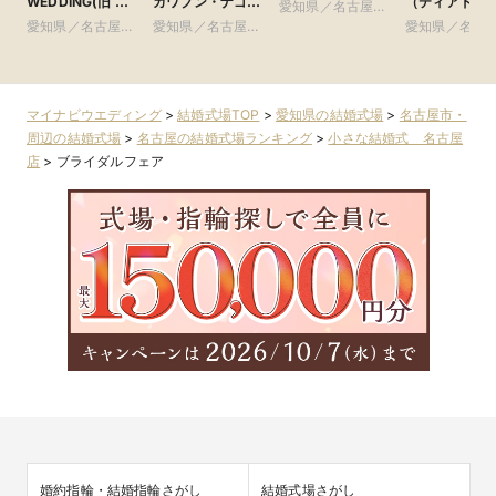
WEDDING(旧 イ
カワブン・ナゴ
（ティアド, 
愛知県／名古屋
ンフィニート 名
ヤ） ●Plan・
トグラフ コレ
愛知県／名古屋
愛知県／名古屋
市・周辺
愛知県／名古
古屋)
Do・Seeグルー
ション）
市・周辺
市・周辺
市・周辺
プ
マイナビウエディング
>
結婚式場TOP
>
愛知県の結婚式場
>
名古屋市・
周辺の結婚式場
>
名古屋の結婚式場ランキング
>
小さな結婚式 名古屋
店
>
ブライダルフェア
婚約指輪・結婚指輪さがし
結婚式場さがし