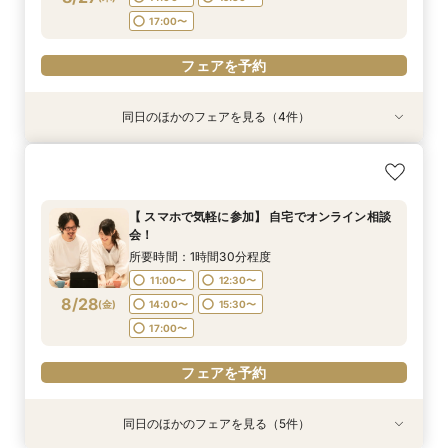
フェアを予約
フェアを予約
17:00〜
フェアを予約
フェアを予約
同日のほかのフェアを見る（4件）
特典あり
特典あり
特典あり
【挙式＋会食が5万円OFF！】費用を抑えて叶え
【結婚式の不安解消！】お見積り＆日程相談会
【結婚式の費用がぐっとお得】挙式料＋撮影＋衣
【和婚フェア｜挙式料半額特典】和装×チャペル
る少人数ウェディング相談フェア
装ランクアップがセットで半額以下の198,000
婚が叶う。神社挙式も対象◎
所要時間：1時間30分程度
円!チャペル見学から予算相談までまるっと体験
所要時間：2時間程度
所要時間：1時間30分程度
11:00〜
12:30〜
【 スマホで気軽に参加】 自宅でオンライン相談
BIGフェア
所要時間：1時間30分程度
10:30〜
11:00〜
13:00〜
12:00〜
会！
14:00〜
15:30〜
11:00〜
12:30〜
8/27
8/27
8/27
8/27
(
(
(
(
木
木
木
木
)
)
)
)
15:00〜
13:30〜
17:00〜
15:00〜
所要時間：1時間30分程度
17:00〜
14:00〜
15:30〜
16:30〜
11:00〜
12:30〜
17:00〜
フェアを予約
8/28
フェアを予約
(
金
)
14:00〜
15:30〜
フェアを予約
17:00〜
フェアを予約
フェアを予約
同日のほかのフェアを見る（5件）
特典あり
特典あり
特典あり
特典あり