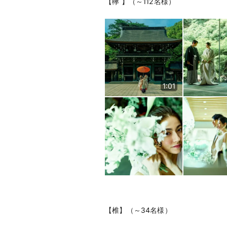
【欅 】（～112名様）
1:01
【椎】（～34名様）