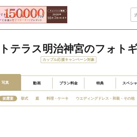
トテラス明治神宮のフォト
カップル応援キャンペーン対象
写真
動画
プラン料金
特典
スペシ
披露宴
挙式
庭
料理・ケーキ
ウエディングドレス・和装・その他