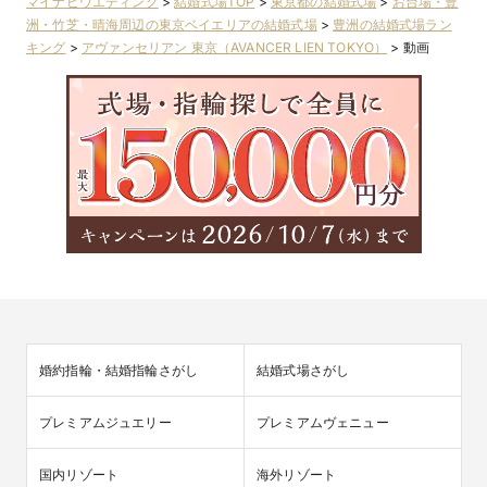
マイナビウエディング
>
結婚式場TOP
>
東京都の結婚式場
>
お台場・豊
洲・竹芝・晴海周辺の東京ベイエリアの結婚式場
>
豊洲の結婚式場ラン
キング
>
アヴァンセリアン 東京（AVANCER LIEN TOKYO）
>
動画
婚約指輪・結婚指輪さがし
結婚式場さがし
プレミアムジュエリー
プレミアムヴェニュー
国内リゾート
海外リゾート