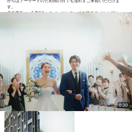
からはアーケードのため雨の日でも濡れずご来館いただけま
す。
天井高7ｍ、全長20ｍのバージンロードを誇るロイヤルブルー
の大聖堂は思わず息をのむほどの存在感。
当館自慢の料理は豊洲市場からの新鮮食材を利用した《ゲスト
が式当日に和洋選べる》オーダーキュイジーヌ♪ぜひフェアで
ご体験ください！
おふたりが最高の一日を迎えられるよう心をこめてお手伝いさ
せていただきます。
0:30