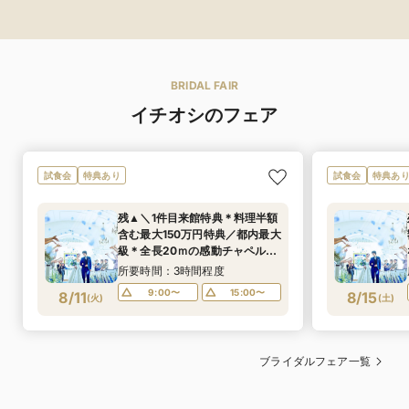
BRIDAL FAIR
イチオシのフェア
試食会
特典あり
試食会
特典あ
残▲＼1件目来館特典＊料理半額
含む最大150万円特典／都内最大
級＊全長20ｍの感動チャペル体
験×デザート試食体験付きBIG
所要時間：3時間程度
フェア
9:00〜
15:00〜
8/11
8/15
(
火
)
(
土
)
ブライダルフェア一覧