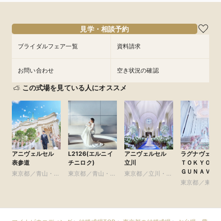
見学・相談予約
ブライダルフェア一覧
資料請求
お問い合わせ
空き状況の確認
この式場を見ている人にオススメ
アニヴェルセル
L2126(エルニイ
アニヴェルセル
ラグナヴェー
表参道
チニロク)
立川
ＴＯＫＹＯ（
ＧＵＮＡＶＥ
東京都／青山・表
東京都／青山・表
東京都／立川・八
ＴＯＫＹＯ）
参道・渋谷・原宿
参道・渋谷・原宿
王子・町田・23
東京都／東京
区以外
皇居周辺