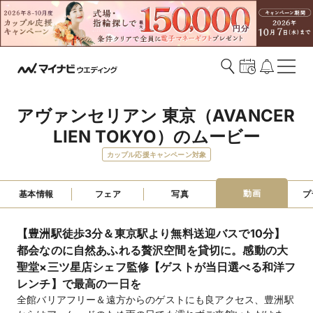
アヴァンセリアン 東京（AVANCER 
LIEN TOKYO）のムービー
カップル応援キャンペーン対象
動画
基本情報
フェア
写真
プ
【豊洲駅徒歩3分＆東京駅より無料送迎バスで10分】
都会なのに自然あふれる贅沢空間を貸切に。感動の大
聖堂×三ツ星店シェフ監修【ゲストが当日選べる和洋フ
レンチ】で最高の一日を
全館バリアフリー＆遠方からのゲストにも良アクセス、豊洲駅