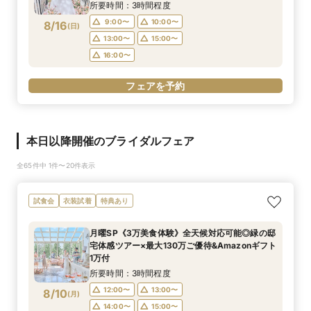
所要時間：3時間程度
9:00〜
10:00〜
8/16
(
日
)
13:00〜
15:00〜
16:00〜
フェアを予約
本日以降開催のブライダルフェア
全65件中 1件〜20件表示
試食会
衣装試着
特典あり
月曜SP《3万美食体験》全天候対応可能◎緑の邸
宅体感ツアー×最大130万ご優待&Amazonギフト
1万付
所要時間：3時間程度
12:00〜
13:00〜
8/10
(
月
)
14:00〜
15:00〜