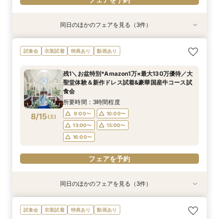
同日のほかのフェアを見る（3件）
試食会
試食会
試食会
衣装試着
衣装試着
衣装試着
特典あり
特典あり
特典あり
《挙式から披露宴までずっと一緒★》自由度抜群
【卒花人気*初めてにオススメ◎】ドレス1着無料
＼パパママ&マタニティも安心★／ダンドリや予
試食会
衣装試着
特典あり
動画あり
♪ペット婚相談会
*安心相談会×絶品試食！
算もイチから相談
所要時間：3時間程度
所要時間：3時間程度
所要時間：3時間程度
残1＼お盆特別*Amazon1万×最大130万優待／大
12:05〜
12:05〜
12:05〜
13:00〜
13:00〜
13:00〜
聖堂体験＆新作ドレス試着&豪華国産牛コース試
8/14
8/14
8/14
食会
(
(
(
金
金
金
)
)
)
15:00〜
15:00〜
15:00〜
16:00〜
16:00〜
16:00〜
所要時間：3時間程度
フェアを予約
フェアを予約
フェアを予約
9:00〜
10:00〜
8/15
(
土
)
13:00〜
15:00〜
16:00〜
フェアを予約
同日のほかのフェアを見る（3件）
試食会
試食会
試食会
衣装試着
衣装試着
衣装試着
特典あり
特典あり
特典あり
＼パパママ&マタニティも安心★／ダンドリや予
《挙式から披露宴までずっと一緒★》自由度抜群
【卒花人気*初めてにオススメ◎】ドレス1着無料
試食会
衣装試着
特典あり
動画あり
算もイチから相談
♪ペット婚相談会
*安心相談会×絶品試食！