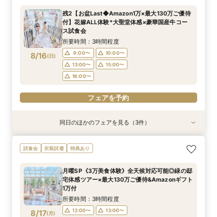
所要時間：3時間程度
所要時間：3時間程度
所要時間：3時間程度
残2【お盆Last◆Amazon1万×最大130万ご優待
9:00〜
9:05〜
9:05〜
10:00〜
13:30〜
13:30〜
付】花嫁ALL体験*大聖堂体感×豪華国産牛コー
8/15
8/15
8/15
ス試食会
(
(
(
土
土
土
)
)
)
15:00〜
15:00〜
13:00〜
16:00〜
16:00〜
15:00〜
所要時間：3時間程度
16:00〜
フェアを予約
フェアを予約
9:00〜
10:00〜
8/16
(
日
)
フェアを予約
13:00〜
15:00〜
16:00〜
フェアを予約
同日のほかのフェアを見る（3件）
試食会
試食会
試食会
衣装試着
衣装試着
衣装試着
特典あり
特典あり
特典あり
＼パパママ&マタニティも安心★／ダンドリや予
《挙式から披露宴までずっと一緒★》自由度抜群
【初めてでも◎】安心相談会×フレンチ試食×ド
試食会
衣装試着
特典あり
算もイチから相談
♪ペット婚相談会
レス1着無料
所要時間：3時間程度
所要時間：3時間程度
所要時間：3時間程度
月曜SP《3万美食体験》全天候対応可能◎緑の邸
9:00〜
9:05〜
9:05〜
10:00〜
13:30〜
13:30〜
宅体感ツアー×最大130万ご優待&Amazonギフト
8/16
8/16
8/16
1万付
(
(
(
日
日
日
)
)
)
15:00〜
15:00〜
13:00〜
16:00〜
16:00〜
15:00〜
所要時間：3時間程度
16:00〜
フェアを予約
フェアを予約
12:00〜
13:00〜
8/17
(
月
)