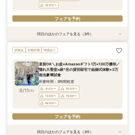
16:00〜
フェアを予約
同日のほかのフェアを見る（3件）
試食会
試食会
試食会
衣装試着
衣装試着
衣装試着
特典あり
特典あり
特典あり
《挙式から披露宴までずっと一緒★》自由度抜群
【卒花人気*初めてにオススメ◎】ドレス1着無料
＼パパママ&マタニティも安心★／ダンドリや予
試食会
衣装試着
特典あり
♪ペット婚相談会
*安心相談会×絶品試食！
算もイチから相談
所要時間：3時間程度
所要時間：3時間程度
所要時間：3時間程度
直前OK＼お盆×Amazonギフト1万×130万優待／
12:05〜
12:05〜
12:05〜
13:00〜
13:00〜
13:00〜
憧れ大聖堂×緑*光の貸切邸宅で結婚式体験×3万
8/10
8/10
8/10
相当豪華試食
(
(
(
月
月
月
)
)
)
15:00〜
15:00〜
15:00〜
16:00〜
16:00〜
16:00〜
所要時間：3時間程度
フェアを予約
フェアを予約
フェアを予約
9:00〜
10:00〜
8/11
(
火
)
13:00〜
15:00〜
16:00〜
フェアを予約
同日のほかのフェアを見る（3件）
試食会
試食会
試食会
衣装試着
衣装試着
衣装試着
特典あり
特典あり
特典あり