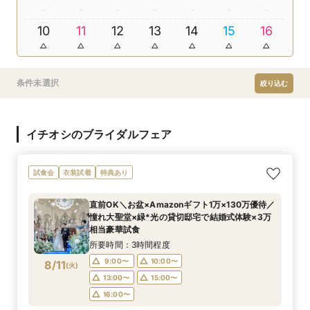
10
11
12
13
14
15
16
条件未選択
絞り込む
イチオシのブライダルフェア
試食会
衣装試着
特典あり
直前OK＼お盆×Amazonギフト1万×130万優待／
憧れ大聖堂×緑*光の貸切邸宅で結婚式体験×3万
相当豪華試食
所要時間：3時間程度
9:00〜
10:00〜
8/11
(
火
)
13:00〜
15:00〜
16:00〜