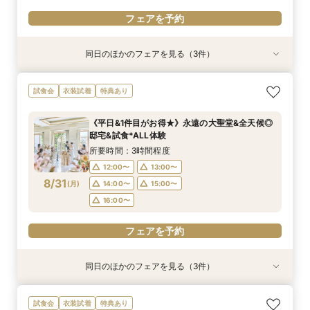
フェアを予約
同日のほかのフェアを見る（3件）
試食会
試食会
試食会
衣装試着
衣装試着
衣装試着
特典あり
特典あり
特典あり
＼パパママ&マタニティも安心★／ダンドリや予
《挙式から披露宴までずっと一緒★》自由度抜群
【初めてでも◎】安心相談会×フレンチ試食×ド
試食会
衣装試着
特典あり
算もイチから相談
♪ペット婚相談会
レス1着無料
所要時間：3時間程度
所要時間：3時間程度
所要時間：3時間程度
《平日&1件目がお得★》永遠の大聖堂&全天候◎
9:00〜
9:05〜
9:05〜
10:00〜
13:30〜
13:30〜
邸宅&試食*ALL体験
8/30
8/30
8/30
(
(
(
日
日
日
)
)
)
15:00〜
15:00〜
13:00〜
16:00〜
16:00〜
15:00〜
所要時間：3時間程度
16:00〜
12:00〜
13:00〜
フェアを予約
フェアを予約
8/31
(
月
)
14:00〜
15:00〜
フェアを予約
16:00〜
フェアを予約
同日のほかのフェアを見る（3件）
試食会
試食会
試食会
衣装試着
衣装試着
衣装試着
特典あり
特典あり
特典あり
《挙式から披露宴までずっと一緒★》自由度抜群
【卒花人気*初めてにオススメ◎】ドレス1着無料
＼パパママ&マタニティも安心★／ダンドリや予
試食会
衣装試着
特典あり