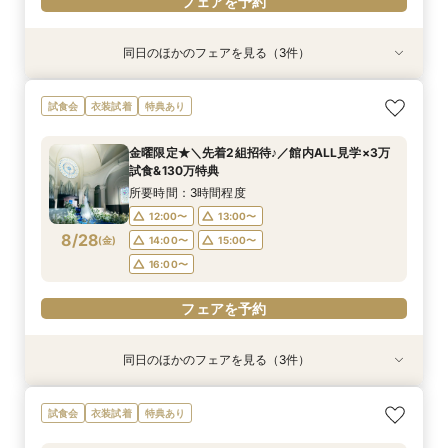
フェアを予約
同日のほかのフェアを見る（3件）
試食会
試食会
試食会
衣装試着
衣装試着
衣装試着
特典あり
特典あり
特典あり
《挙式から披露宴までずっと一緒★》自由度抜群
【卒花人気*初めてにオススメ◎】ドレス1着無料
＼パパママ&マタニティも安心★／ダンドリや予
試食会
衣装試着
特典あり
♪ペット婚相談会
*安心相談会×絶品試食！
算もイチから相談
所要時間：3時間程度
所要時間：3時間程度
所要時間：3時間程度
金曜限定★＼先着2組招待♪／館内ALL見学×3万
12:05〜
12:05〜
12:05〜
13:00〜
13:00〜
13:00〜
試食&130万特典
8/27
8/27
8/27
(
(
(
木
木
木
)
)
)
15:00〜
15:00〜
15:00〜
16:00〜
16:00〜
16:00〜
所要時間：3時間程度
12:00〜
13:00〜
フェアを予約
フェアを予約
フェアを予約
8/28
(
金
)
14:00〜
15:00〜
16:00〜
フェアを予約
同日のほかのフェアを見る（3件）
試食会
試食会
試食会
衣装試着
衣装試着
衣装試着
特典あり
特典あり
特典あり
《挙式から披露宴までずっと一緒★》自由度抜群
【卒花人気*初めてにオススメ◎】ドレス1着無料
＼パパママ&マタニティも安心★／ダンドリや予
試食会
衣装試着
特典あり
♪ペット婚相談会
*安心相談会×絶品試食！
算もイチから相談