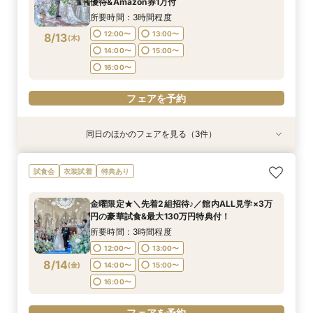
8/12
8/12
8/12
優待&Amazon券1万付
(
(
(
水
水
水
)
)
)
15:00〜
15:00〜
15:00〜
16:00〜
16:00〜
16:00〜
所要時間：3時間程度
フェアを予約
フェアを予約
フェアを予約
12:00〜
13:00〜
8/13
(
木
)
14:00〜
15:00〜
16:00〜
フェアを予約
同日のほかのフェアを見る（3件）
試食会
試食会
試食会
衣装試着
衣装試着
衣装試着
特典あり
特典あり
特典あり
《挙式から披露宴までずっと一緒★》自由度抜群
【卒花人気*初めてにオススメ◎】ドレス1着無料
＼パパママ&マタニティも安心★／ダンドリや予
試食会
衣装試着
特典あり
♪ペット婚相談会
*安心相談会×絶品試食！
算もイチから相談
所要時間：3時間程度
所要時間：3時間程度
所要時間：3時間程度
金曜限定★＼先着2組招待♪／館内ALL見学×3万
12:05〜
12:05〜
12:05〜
13:00〜
13:00〜
13:00〜
円の豪華試食&最大130万円特典付！
8/13
8/13
8/13
(
(
(
木
木
木
)
)
)
15:00〜
15:00〜
15:00〜
16:00〜
16:00〜
16:00〜
所要時間：3時間程度
12:00〜
13:00〜
フェアを予約
フェアを予約
フェアを予約
8/14
(
金
)
14:00〜
15:00〜
16:00〜
フェアを予約