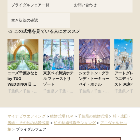
ブライダルフェア一覧
お問い合わせ
空き状況の確認
この式場を見ている人にオススメ
ニーズ千葉みなと
東京ベイ舞浜ホテ
シェラトン・グラ
アートグレイ
by T&G
ル ファーストリ
ンデ・トーキョー
ウエディング
WEDDING(旧 ベ
ゾート
ベイ・ホテル
スト 東京ベイ
イサイドパーク迎
千葉県／千葉・舞
千葉県／千葉・舞
千葉県／千葉・舞
千葉県／千葉
賓館 千葉みなと)
浜・浦安・幕張
浜・浦安・幕張
浜・浦安・幕張
浜・浦安・幕
マイナビウエディング
>
結婚式場TOP
>
千葉県の結婚式場
>
柏・成田・
房総・その他の結婚式場
>
柏の結婚式場ランキング
>
アニヴェルセル
柏
>
ブライダルフェア