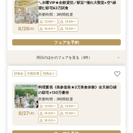
＼水曜VIP★全館貸切／駅近*憧れ大聖堂×空*緑
12:05〜
12:05〜
12:05〜
13:00〜
13:00〜
13:00〜
望む邸宅&3万試食
8/24
8/24
8/24
(
(
(
月
月
月
)
)
)
15:00〜
15:00〜
15:00〜
16:00〜
16:00〜
16:00〜
所要時間：3時間程度
12:00〜
13:00〜
フェアを予約
フェアを予約
フェアを予約
8/26
(
水
)
14:00〜
15:00〜
フェアを予約
同日のほかのフェアを見る（3件）
試食会
試食会
試食会
衣装試着
衣装試着
衣装試着
特典あり
特典あり
特典あり
《挙式から披露宴までずっと一緒★》自由度抜群
【卒花人気*初めてにオススメ◎】ドレス1着無料
＼パパママ&マタニティも安心★／ダンドリや予
試食会
衣装試着
特典あり
♪ペット婚相談会
*安心相談会×絶品試食！
算もイチから相談
所要時間：3時間程度
所要時間：3時間程度
所要時間：3時間程度
料理重視《表参道発★3万美食体験》全天候◎緑
12:05〜
12:05〜
12:05〜
13:00〜
13:00〜
13:00〜
の邸宅×130万優待
8/26
8/26
8/26
(
(
(
水
水
水
)
)
)
15:00〜
15:00〜
15:00〜
16:00〜
16:00〜
16:00〜
所要時間：3時間程度
12:00〜
13:00〜
フェアを予約
フェアを予約
フェアを予約
8/27
(
木
)
14:00〜
15:00〜
16:00〜