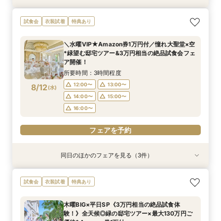
＼パパママ&マタニティも安心★／ダンドリや予
《挙式から披露宴までずっと一緒★》自由度抜群
【初めてでも◎】安心相談会×フレンチ試食×ド
試食会
衣装試着
特典あり
算もイチから相談
♪ペット婚相談会
レス1着無料
所要時間：3時間程度
所要時間：3時間程度
所要時間：3時間程度
＼水曜VIP★Amazon券1万円付／憧れ大聖堂×空
9:00〜
9:05〜
9:05〜
10:00〜
13:30〜
13:30〜
*緑望む邸宅ツアー&3万円相当の絶品試食会フェ
8/11
8/11
8/11
ア開催！
(
(
(
火
火
火
)
)
)
15:00〜
15:00〜
13:00〜
16:00〜
16:00〜
15:00〜
所要時間：3時間程度
16:00〜
フェアを予約
フェアを予約
12:00〜
13:00〜
8/12
(
水
)
フェアを予約
14:00〜
15:00〜
16:00〜
フェアを予約
同日のほかのフェアを見る（3件）
試食会
試食会
試食会
衣装試着
衣装試着
衣装試着
特典あり
特典あり
特典あり
《挙式から披露宴までずっと一緒★》自由度抜群
【卒花人気*初めてにオススメ◎】ドレス1着無料
＼パパママ&マタニティも安心★／ダンドリや予
試食会
衣装試着
特典あり
♪ペット婚相談会
*安心相談会×絶品試食！
算もイチから相談
所要時間：3時間程度
所要時間：3時間程度
所要時間：3時間程度
木曜BIG×平日SP《3万円相当の絶品試食体
12:05〜
12:05〜
12:05〜
13:00〜
13:00〜
13:00〜
験！》全天候◎緑の邸宅ツアー×最大130万円ご