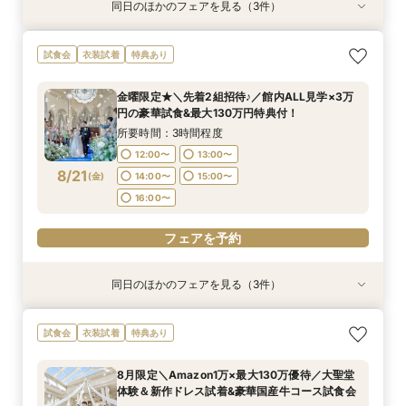
同日のほかのフェアを見る（3件）
試食会
試食会
試食会
衣装試着
衣装試着
衣装試着
特典あり
特典あり
特典あり
《挙式から披露宴までずっと一緒★》自由度抜群
【卒花人気*初めてにオススメ◎】ドレス1着無料
＼パパママ&マタニティも安心★／ダンドリや予
試食会
衣装試着
特典あり
♪ペット婚相談会
*安心相談会×絶品試食！
算もイチから相談
所要時間：3時間程度
所要時間：3時間程度
所要時間：3時間程度
金曜限定★＼先着2組招待♪／館内ALL見学×3万
12:05〜
12:05〜
12:05〜
13:00〜
13:00〜
13:00〜
円の豪華試食&最大130万円特典付！
8/20
8/20
8/20
(
(
(
木
木
木
)
)
)
15:00〜
15:00〜
15:00〜
16:00〜
16:00〜
16:00〜
所要時間：3時間程度
12:00〜
13:00〜
フェアを予約
フェアを予約
フェアを予約
8/21
(
金
)
14:00〜
15:00〜
16:00〜
フェアを予約
同日のほかのフェアを見る（3件）
試食会
試食会
試食会
衣装試着
衣装試着
衣装試着
特典あり
特典あり
特典あり
《挙式から披露宴までずっと一緒★》自由度抜群
【卒花人気*初めてにオススメ◎】ドレス1着無料
＼パパママ&マタニティも安心★／ダンドリや予
試食会
衣装試着
特典あり
♪ペット婚相談会
*安心相談会×絶品試食！
算もイチから相談
所要時間：3時間程度
所要時間：3時間程度
所要時間：3時間程度
8月限定＼Amazon1万×最大130万優待／大聖堂
12:05〜
12:05〜
12:05〜
13:00〜
13:00〜
13:00〜
体験＆新作ドレス試着&豪華国産牛コース試食会