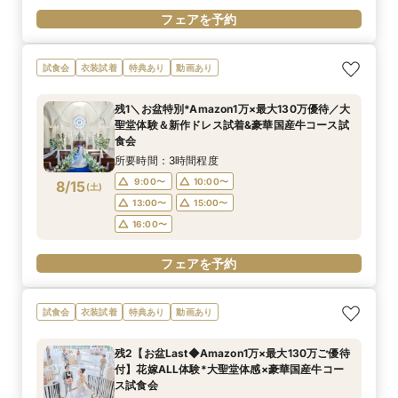
フェアを予約
試食会
衣装試着
特典あり
動画あり
残1＼お盆特別*Amazon1万×最大130万優待／大
聖堂体験＆新作ドレス試着&豪華国産牛コース試
食会
所要時間：3時間程度
9:00〜
10:00〜
8/15
(
土
)
13:00〜
15:00〜
16:00〜
フェアを予約
試食会
衣装試着
特典あり
動画あり
残2【お盆Last◆Amazon1万×最大130万ご優待
付】花嫁ALL体験*大聖堂体感×豪華国産牛コー
ス試食会