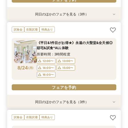
同日のほかのフェアを見る（3件）
試食会
試食会
試食会
衣装試着
衣装試着
衣装試着
特典あり
特典あり
特典あり
＼パパママ&マタニティも安心★／ダンドリや予
《挙式から披露宴までずっと一緒★》自由度抜群
【初めてでも◎】安心相談会×フレンチ試食×ド
試食会
衣装試着
特典あり
算もイチから相談
♪ペット婚相談会
レス1着無料
所要時間：3時間程度
所要時間：3時間程度
所要時間：3時間程度
《平日&1件目がお得★》永遠の大聖堂&全天候◎
9:00〜
9:05〜
9:05〜
10:00〜
13:30〜
13:30〜
邸宅&試食*ALL体験
8/23
8/23
8/23
(
(
(
日
日
日
)
)
)
15:00〜
15:00〜
13:00〜
16:00〜
16:00〜
15:00〜
所要時間：3時間程度
16:00〜
12:00〜
13:00〜
フェアを予約
フェアを予約
8/24
(
月
)
14:00〜
15:00〜
フェアを予約
16:00〜
フェアを予約
同日のほかのフェアを見る（3件）
試食会
試食会
試食会
衣装試着
衣装試着
衣装試着
特典あり
特典あり
特典あり
《挙式から披露宴までずっと一緒★》自由度抜群
【卒花人気*初めてにオススメ◎】ドレス1着無料
＼パパママ&マタニティも安心★／ダンドリや予
試食会
衣装試着
特典あり
♪ペット婚相談会
*安心相談会×絶品試食！
算もイチから相談
所要時間：3時間程度
所要時間：3時間程度
所要時間：3時間程度