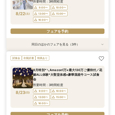
8/21
8/21
8/21
(
(
(
金
金
金
)
)
)
15:00〜
15:00〜
15:00〜
16:00〜
16:00〜
16:00〜
所要時間：3時間程度
9:00〜
10:00〜
フェアを予約
フェアを予約
フェアを予約
8/22
(
土
)
13:00〜
15:00〜
16:00〜
フェアを予約
同日のほかのフェアを見る（3件）
試食会
試食会
試食会
衣装試着
衣装試着
衣装試着
特典あり
特典あり
特典あり
＼パパママ&マタニティも安心★／ダンドリや予
《挙式から披露宴までずっと一緒★》自由度抜群
【卒花人気*初めてにオススメ◎】ドレス1着無料
試食会
衣装試着
特典あり
算もイチから相談
♪ペット婚相談会
*安心相談会×絶品試食！
所要時間：3時間程度
所要時間：3時間程度
所要時間：3時間程度
8月特別*＼Amazon1万×最大130万ご優待付／花
9:00〜
9:05〜
9:05〜
10:00〜
13:30〜
13:30〜
嫁ALL体験*大聖堂体感×豪華国産牛コース試食
8/22
8/22
8/22
会
(
(
(
土
土
土
)
)
)
15:00〜
15:00〜
13:00〜
16:00〜
16:00〜
15:00〜
所要時間：3時間程度
16:00〜
フェアを予約
フェアを予約
9:00〜
10:00〜
8/23
(
日
)
フェアを予約
13:00〜
15:00〜
16:00〜
フェアを予約