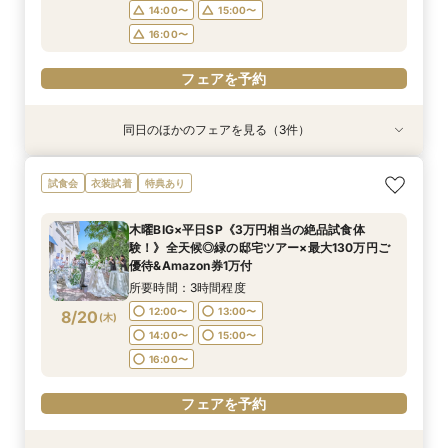
フェアを予約
14:00〜
15:00〜
16:00〜
フェアを予約
同日のほかのフェアを見る（3件）
試食会
試食会
試食会
衣装試着
衣装試着
衣装試着
特典あり
特典あり
特典あり
《挙式から披露宴までずっと一緒★》自由度抜群
【卒花人気*初めてにオススメ◎】ドレス1着無料
＼パパママ&マタニティも安心★／ダンドリや予
試食会
衣装試着
特典あり
♪ペット婚相談会
*安心相談会×絶品試食！
算もイチから相談
所要時間：3時間程度
所要時間：3時間程度
所要時間：3時間程度
木曜BIG×平日SP《3万円相当の絶品試食体
12:05〜
12:05〜
12:05〜
13:00〜
13:00〜
13:00〜
験！》全天候◎緑の邸宅ツアー×最大130万円ご
8/17
8/17
8/17
優待&Amazon券1万付
(
(
(
月
月
月
)
)
)
15:00〜
15:00〜
15:00〜
16:00〜
16:00〜
16:00〜
所要時間：3時間程度
フェアを予約
フェアを予約
フェアを予約
12:00〜
13:00〜
8/20
(
木
)
14:00〜
15:00〜
16:00〜
フェアを予約