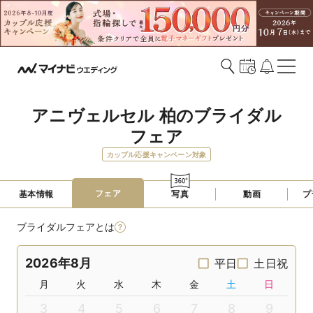
アニヴェルセル 柏のブライダル
フェア
カップル応援キャンペーン対象
フェア
基本情報
写真
動画
プ
ブライダルフェアとは
2026年8月
平日
土日祝
月
火
水
木
金
土
日
3
4
5
6
7
8
9