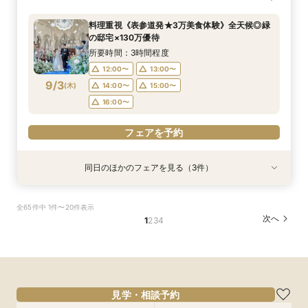
♪ペット婚相談会
*安心相談会×絶品試食！
算もイチから相談
所要時間：3時間程度
所要時間：3時間程度
所要時間：3時間程度
料理重視《表参道発★3万美食体験》全天候◎緑
12:05〜
12:05〜
12:05〜
13:00〜
13:00〜
13:00〜
の邸宅×130万優待
8/31
8/31
8/31
(
(
(
月
月
月
)
)
)
15:00〜
15:00〜
15:00〜
16:00〜
16:00〜
16:00〜
所要時間：3時間程度
12:00〜
13:00〜
フェアを予約
フェアを予約
フェアを予約
9/3
(
木
)
14:00〜
15:00〜
16:00〜
フェアを予約
同日のほかのフェアを見る（3件）
試食会
試食会
試食会
衣装試着
衣装試着
衣装試着
特典あり
特典あり
特典あり
《挙式から披露宴までずっと一緒★》自由度抜群
【卒花人気*初めてにオススメ◎】ドレス1着無料
＼パパママ&マタニティも安心★／ダンドリや予
全65件中 1件〜20件表示
♪ペット婚相談会
*安心相談会×絶品試食！
算もイチから相談
次へ
1
2
3
4
所要時間：3時間程度
所要時間：3時間程度
所要時間：3時間程度
12:05〜
12:05〜
12:05〜
13:00〜
13:00〜
13:00〜
9/3
9/3
9/3
(
(
(
木
木
木
)
)
)
15:00〜
15:00〜
15:00〜
16:00〜
16:00〜
16:00〜
フェアを予約
フェアを予約
フェアを予約
見学・相談予約