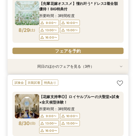
所要時間：3時間程度
所要時間：3時間程度
所要時間：3時間程度
【先輩花嫁オススメ】憧れ叶う*ドレス2着全額
12:05〜
12:05〜
12:05〜
13:00〜
13:00〜
13:00〜
優待！BIG特典付
8/28
8/28
8/28
(
(
(
金
金
金
)
)
)
15:00〜
15:00〜
15:00〜
16:00〜
16:00〜
16:00〜
所要時間：3時間程度
9:00〜
10:00〜
フェアを予約
フェアを予約
フェアを予約
8/29
(
土
)
13:00〜
15:00〜
16:00〜
フェアを予約
同日のほかのフェアを見る（3件）
試食会
試食会
試食会
衣装試着
衣装試着
衣装試着
特典あり
特典あり
特典あり
＼パパママ&マタニティも安心★／ダンドリや予
《挙式から披露宴までずっと一緒★》自由度抜群
【卒花人気*初めてにオススメ◎】ドレス1着無料
試食会
衣装試着
特典あり
算もイチから相談
♪ペット婚相談会
*安心相談会×絶品試食！
所要時間：3時間程度
所要時間：3時間程度
所要時間：3時間程度
【花嫁支持率◎】ロイヤルブルーの大聖堂×試食
9:00〜
9:05〜
9:05〜
10:00〜
13:30〜
13:30〜
×全天候型体験！
8/29
8/29
8/29
(
(
(
土
土
土
)
)
)
15:00〜
15:00〜
13:00〜
16:00〜
16:00〜
15:00〜
所要時間：3時間程度
16:00〜
9:00〜
10:00〜
フェアを予約
フェアを予約
8/30
(
日
)
13:00〜
15:00〜
フェアを予約
16:00〜