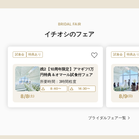
BRIDAL FAIR
イチオシのフェア
試食会
特典あり
試食会
特典あ
残2【10周年限定】アマギフ1万
円特典＆オマール試食付フェア
所要時間：3時間程度
8:40〜
14:30〜
8/8
8/9
(
土
)
(
日
)
ブライダルフェア一覧