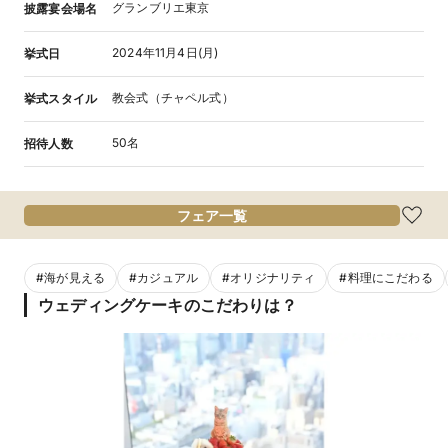
グランブリエ東京
披露宴会場名
2024年11月4日(月)
挙式日
教会式（チャペル式）
挙式スタイル
50名
招待人数
フェア一覧
#
海が見える
#
カジュアル
#
オリジナリティ
#
料理にこだわる
ウェディングケーキのこだわりは？