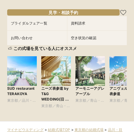
見学・相談予約
ブライダルフェア一覧
資料請求
お問い合わせ
空き状況の確認
この式場を見ている人にオススメ
SUD restaurant
ニーズ表参道 by
アーモニーアグレ
アニヴェルセ
TERAKOYA
T&G
アーブル
表参道
WEDDING(旧 表
東京都／品川・目
東京都／青山・表
東京都／青山
参道TERRACE)
黒・浜松町・世田
東京都／青山・表
参道・渋谷・原宿
参道・渋谷・
谷
参道・渋谷・原宿
マイナビウエディング
>
結婚式場TOP
>
東京都の結婚式場
>
品川・目