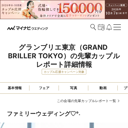
グランブリエ東京（GRAND 
BRILLER TOKYO）の先輩カップル
レポート詳細情報
カップル応援キャンペーン対象
基本情報
フェア
写真
動画
プ
この会場の先輩カップルレポート一覧
ファミリーウェディング♡°˖