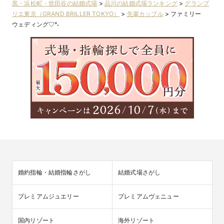
黒・浜松町・世田谷の結婚式場
>
品川の結婚式場ランキング
>
グランブ
リエ東京（GRAND BRILLER TOKYO）
>
先輩カップル
>
ファミリー
ウェディング♡°˖
婚約指輪・結婚指輪さがし
結婚式場さがし
プレミアムジュエリー
プレミアムヴェニュー
国内リゾート
海外リゾート