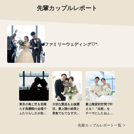
先輩カップルレポート
ファミリーウェディング♡°˖
東京の海と空を見晴
大切な愛息をお披露
最上階貸切空間で叶
らす高層階の会場で
目。最上階の絶景と
える！「自然」を
ふたりらしさが光る
美食でもてなす大人
テーマにしたおふた
結婚式
婚
りらしいWedding☆
先輩カップルレポート一覧