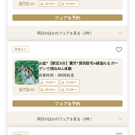
8/12
(
水
)
14:00〜
15:00〜
フェアを予約
フェアを予約
フェアを予約
フェアを予約
フェアを予約
フェアを予約
同日のほかのフェアを見る（2件）
衣装試着
特典あり
特典あり
動画あり
＜プレ花嫁に大人気＞模擬挙式×絶品試食×マ
【遠方&自宅でもOK】360度カメラでオンライ
特典あり
リッジリング優待◎
ン見学♪見積相談もOK
所要時間：3時間程度
所要時間：1時間程度
お盆*【駅近3分】贅沢*貸切邸宅×緑溢れるガー
11:00〜
11:00〜
12:00〜
12:00〜
デンで演出ALL体験
8/12
8/12
(
(
水
水
)
)
14:00〜
14:00〜
15:00〜
15:00〜
所要時間：3時間程度
11:00〜
12:00〜
フェアを予約
フェアを予約
8/13
(
木
)
14:00〜
15:00〜
フェアを予約
同日のほかのフェアを見る（3件）
衣装試着
特典あり
特典あり
特典あり
動画あり
＜プレ花嫁に大人気＞模擬挙式×絶品試食×マ
【遠方&自宅でもOK】360度カメラでオンライ
【120分で知りたいことだけ♪】クイック見学＆
特典あり