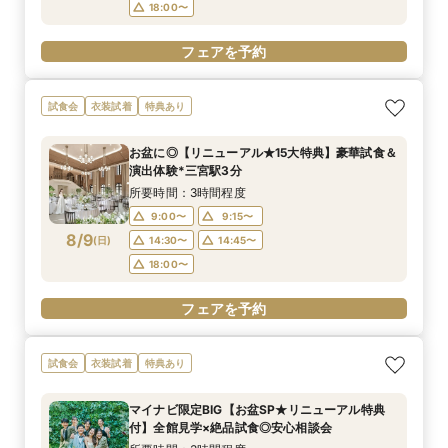
18:00〜
フェアを予約
試食会
衣装試着
特典あり
お盆に◎【リニューアル★15大特典】豪華試食＆
演出体験*三宮駅3分
所要時間：3時間程度
9:00〜
9:15〜
8/9
(
日
)
14:30〜
14:45〜
18:00〜
フェアを予約
試食会
衣装試着
特典あり
マイナビ限定BIG【お盆SP★リニューアル特典
付】全館見学×絶品試食◎安心相談会