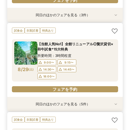
フェアを予約
同日のほかのフェアを見る（3件）
衣装試着
特典あり
特典あり
特典あり
動画あり
＜プレ花嫁に大人気＞模擬挙式×絶品試食×マ
【遠方&自宅でもOK】360度カメラでオンライ
【120分で知りたいことだけ♪】クイック見学＆
試食会
衣装試着
特典あり
リッジリング優待◎
ン見学♪見積相談もOK
見積もり相談会
所要時間：3時間程度
所要時間：1時間程度
所要時間：2時間程度
【当館人気No1】全館リニューアル◎贅沢貸切×
11:00〜
11:00〜
11:00〜
12:00〜
12:00〜
12:00〜
和牛試食*15大特典
8/28
8/28
8/28
(
(
(
金
金
金
)
)
)
14:00〜
14:00〜
14:00〜
15:00〜
15:00〜
15:00〜
所要時間：3時間程度
9:00〜
9:15〜
フェアを予約
フェアを予約
フェアを予約
8/29
(
土
)
14:30〜
14:45〜
18:00〜
フェアを予約
同日のほかのフェアを見る（5件）
試食会
試食会
試食会
試食会
試食会
特典あり
衣装試着
特典あり
衣装試着
特典あり
動画あり
特典あり
特典あり
＼おもてなし重視の方必見／貸切体験×国産牛試
【貸切で安心♪】マタニティウェディング準備＆
【初見学におすすめ】全館見学×試食付*「即決
【和装とドレスが両方叶う】日本の伝統美×和モ
【少人数婚におすすめ】挙式×贅沢試食×おもて
試食会
衣装試着
特典あり
食×料理半額特典
予算相談フェア！
ナシ」安心相談会
ダンW体験フェア
なし体験
所要時間：3時間程度
所要時間：3時間程度
所要時間：3時間程度
所要時間：3時間程度
所要時間：3時間程度