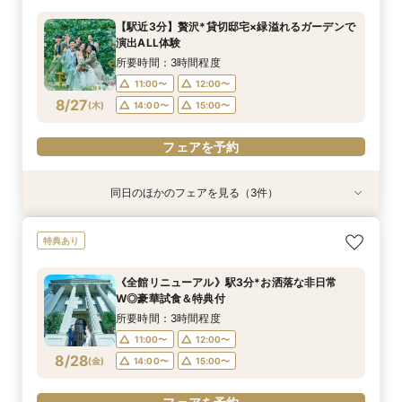
所要時間：3時間程度
所要時間：1時間程度
【駅近3分】贅沢*貸切邸宅×緑溢れるガーデンで
11:00〜
11:00〜
12:00〜
12:00〜
演出ALL体験
8/26
8/26
(
(
水
水
)
)
14:00〜
14:00〜
15:00〜
15:00〜
所要時間：3時間程度
11:00〜
12:00〜
フェアを予約
フェアを予約
8/27
(
木
)
14:00〜
15:00〜
フェアを予約
同日のほかのフェアを見る（3件）
衣装試着
特典あり
特典あり
特典あり
動画あり
＜プレ花嫁に大人気＞模擬挙式×絶品試食×マ
【遠方&自宅でもOK】360度カメラでオンライ
【120分で知りたいことだけ♪】クイック見学＆
特典あり
リッジリング優待◎
ン見学♪見積相談もOK
見積もり相談会
所要時間：3時間程度
所要時間：1時間程度
所要時間：2時間程度
《全館リニューアル》駅3分*お洒落な非日常
11:00〜
11:00〜
11:00〜
12:00〜
12:00〜
12:00〜
W◎豪華試食＆特典付
8/27
8/27
8/27
(
(
(
木
木
木
)
)
)
14:00〜
14:00〜
14:00〜
15:00〜
15:00〜
15:00〜
所要時間：3時間程度
11:00〜
12:00〜
フェアを予約
フェアを予約
フェアを予約
8/28
(
金
)
14:00〜
15:00〜