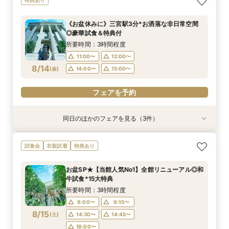
リッジリング優待◎
ン見学♪見積相談もOK
見積もり相談会
所要時間：3時間程度
所要時間：1時間程度
所要時間：2時間程度
《お盆休みに》三宮駅3分*お洒落な非日常空間
11:00〜
11:00〜
11:00〜
12:00〜
12:00〜
12:00〜
◎豪華試食＆特典付
8/13
8/13
8/13
(
(
(
木
木
木
)
)
)
14:00〜
14:00〜
14:00〜
15:00〜
15:00〜
15:00〜
所要時間：3時間程度
11:00〜
12:00〜
フェアを予約
フェアを予約
フェアを予約
8/14
(
金
)
14:00〜
15:00〜
フェアを予約
同日のほかのフェアを見る（3件）
衣装試着
特典あり
特典あり
特典あり
動画あり
＜プレ花嫁に大人気＞模擬挙式×絶品試食×マ
【遠方&自宅でもOK】360度カメラでオンライ
【120分で知りたいことだけ♪】クイック見学＆
試食会
衣装試着
特典あり
リッジリング優待◎
ン見学♪見積相談もOK
見積もり相談会
所要時間：3時間程度
所要時間：1時間程度
所要時間：2時間程度
お盆SP★【当館人気No1】全館リニューアル◎和
11:00〜
11:00〜
11:00〜
12:00〜
12:00〜
12:00〜
牛試食*15大特典
8/14
8/14
8/14
(
(
(
金
金
金
)
)
)
14:00〜
14:00〜
14:00〜
15:00〜
15:00〜
15:00〜
所要時間：3時間程度
9:00〜
9:15〜
フェアを予約
フェアを予約
フェアを予約
8/15
(
土
)
14:30〜
14:45〜
18:00〜