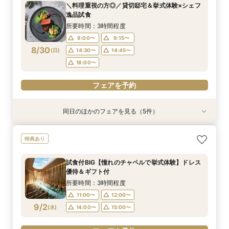
＼料理重視の方◎／貸切邸宅＆挙式体験×シェフ
9:00〜
9:00〜
9:00〜
9:00〜
9:00〜
9:15〜
9:15〜
9:15〜
9:15〜
9:15〜
逸品試食
8/29
8/29
8/29
8/29
8/29
(
(
(
(
(
土
土
土
土
土
)
)
)
)
)
14:30〜
14:30〜
14:30〜
14:30〜
14:30〜
14:45〜
14:45〜
14:45〜
14:45〜
14:45〜
所要時間：3時間程度
18:00〜
18:00〜
18:00〜
18:00〜
18:00〜
9:00〜
9:15〜
8/30
(
日
)
14:30〜
14:45〜
フェアを予約
フェアを予約
フェアを予約
フェアを予約
フェアを予約
18:00〜
フェアを予約
同日のほかのフェアを見る（5件）
試食会
試食会
試食会
試食会
試食会
特典あり
衣装試着
特典あり
衣装試着
特典あり
動画あり
特典あり
特典あり
＼おもてなし重視の方必見／貸切体験×国産牛試
【貸切で安心♪】マタニティウェディング準備＆
【初見学におすすめ】全館見学×試食付*「即決
【和装とドレスが両方叶う】日本の伝統美×和モ
【少人数婚におすすめ】挙式×贅沢試食×おもて
特典あり
食×料理半額特典
予算相談フェア！
ナシ」安心相談会
ダンW体験フェア
なし体験
所要時間：3時間程度
所要時間：3時間程度
所要時間：3時間程度
所要時間：3時間程度
所要時間：3時間程度
試食付BIG【憧れのチャペルで挙式体験】ドレス
9:00〜
9:00〜
9:00〜
9:00〜
9:00〜
9:15〜
9:15〜
9:15〜
9:15〜
9:15〜
優待＆ギフト付
8/30
8/30
8/30
8/30
8/30
(
(
(
(
(
日
日
日
日
日
)
)
)
)
)
14:30〜
14:30〜
14:30〜
14:30〜
14:30〜
14:45〜
14:45〜
14:45〜
14:45〜
14:45〜
所要時間：3時間程度
18:00〜
18:00〜
18:00〜
18:00〜
18:00〜
11:00〜
12:00〜
9/2
(
水
)
14:00〜
15:00〜
フェアを予約
フェアを予約
フェアを予約
フェアを予約
フェアを予約