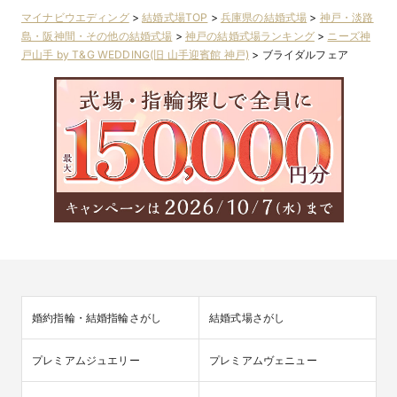
マイナビウエディング
>
結婚式場TOP
>
兵庫県の結婚式場
>
神戸・淡路
島・阪神間・その他の結婚式場
>
神戸の結婚式場ランキング
>
ニーズ神
戸山手 by T&G WEDDING(旧 山手迎賓館 神戸)
>
ブライダルフェア
婚約指輪・結婚指輪さがし
結婚式場さがし
プレミアムジュエリー
プレミアムヴェニュー