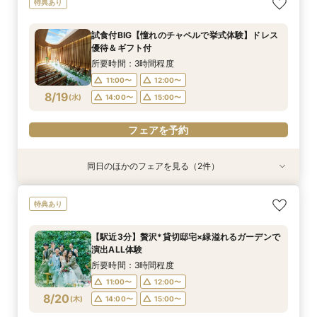
特典あり
食×料理半額特典
予算相談フェア！
ナシ」安心相談会
ダンW体験フェア
なし体験
所要時間：3時間程度
所要時間：3時間程度
所要時間：3時間程度
所要時間：3時間程度
所要時間：3時間程度
試食付BIG【憧れのチャペルで挙式体験】ドレス
9:00〜
9:00〜
9:00〜
9:00〜
9:00〜
9:15〜
9:15〜
9:15〜
9:15〜
9:15〜
優待＆ギフト付
8/16
8/16
8/16
8/16
8/16
(
(
(
(
(
日
日
日
日
日
)
)
)
)
)
14:30〜
14:30〜
14:30〜
14:30〜
14:30〜
14:45〜
14:45〜
14:45〜
14:45〜
14:45〜
所要時間：3時間程度
18:00〜
18:00〜
18:00〜
18:00〜
18:00〜
11:00〜
12:00〜
8/19
(
水
)
14:00〜
15:00〜
フェアを予約
フェアを予約
フェアを予約
フェアを予約
フェアを予約
フェアを予約
同日のほかのフェアを見る（2件）
衣装試着
特典あり
特典あり
動画あり
＜プレ花嫁に大人気＞模擬挙式×絶品試食×マ
【遠方&自宅でもOK】360度カメラでオンライ
特典あり
リッジリング優待◎
ン見学♪見積相談もOK
所要時間：3時間程度
所要時間：1時間程度
【駅近3分】贅沢*貸切邸宅×緑溢れるガーデンで
11:00〜
11:00〜
12:00〜
12:00〜
演出ALL体験
8/19
8/19
(
(
水
水
)
)
14:00〜
14:00〜
15:00〜
15:00〜
所要時間：3時間程度
11:00〜
12:00〜
フェアを予約
フェアを予約
8/20
(
木
)
14:00〜
15:00〜