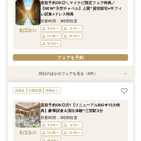
直前予約OK◎＼マイナビ限定フェア特典／
11:00〜
11:00〜
11:00〜
12:00〜
12:00〜
12:00〜
【NEW*天空チャペル】上質*貸切邸宅×牛フィ
8/21
8/21
8/21
レ試食×ドレス特典
(
(
(
金
金
金
)
)
)
14:00〜
14:00〜
14:00〜
15:00〜
15:00〜
15:00〜
所要時間：3時間程度
フェアを予約
フェアを予約
フェアを予約
9:00〜
9:15〜
8/22
(
土
)
14:30〜
14:45〜
18:00〜
フェアを予約
同日のほかのフェアを見る（5件）
試食会
試食会
試食会
試食会
試食会
特典あり
衣装試着
特典あり
衣装試着
特典あり
動画あり
特典あり
特典あり
＼おもてなし重視の方必見／貸切体験×国産牛試
【貸切で安心♪】マタニティウェディング準備＆
【初見学におすすめ】全館見学×試食付*「即決
【和装とドレスが両方叶う】日本の伝統美×和モ
【少人数婚におすすめ】挙式×贅沢試食×おもて
試食会
衣装試着
特典あり
食×料理半額特典
予算相談フェア！
ナシ」安心相談会
ダンW体験フェア
なし体験
所要時間：3時間程度
所要時間：3時間程度
所要時間：3時間程度
所要時間：3時間程度
所要時間：3時間程度
直前予約OK◎月1【リニューアルBIG★15大特
9:00〜
9:00〜
9:00〜
9:00〜
9:00〜
9:15〜
9:15〜
9:15〜
9:15〜
9:15〜
典】豪華試食＆演出体験*三宮駅3分
8/22
8/22
8/22
8/22
8/22
(
(
(
(
(
土
土
土
土
土
)
)
)
)
)
14:30〜
14:30〜
14:30〜
14:30〜
14:30〜
14:45〜
14:45〜
14:45〜
14:45〜
14:45〜
所要時間：3時間程度
18:00〜
18:00〜
18:00〜
18:00〜
18:00〜
9:00〜
9:15〜
8/23
(
日
)
14:30〜
14:45〜
フェアを予約
フェアを予約
フェアを予約
フェアを予約
フェアを予約
18:00〜