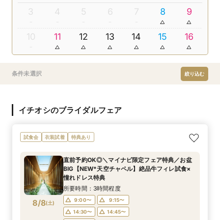
3
4
5
6
7
8
9
10
11
12
13
14
15
16
条件未選択
絞り込む
イチオシのブライダルフェア
試食会
衣装試着
特典あり
直前予約OK◎＼マイナビ限定フェア特典／お盆
BIG【NEW*天空チャペル】絶品牛フィレ試食×
憧れドレス特典
所要時間：3時間程度
9:00〜
9:15〜
8/8
(
土
)
14:30〜
14:45〜