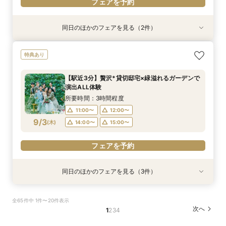
フェアを予約
同日のほかのフェアを見る（2件）
衣装試着
特典あり
特典あり
動画あり
＜プレ花嫁に大人気＞模擬挙式×絶品試食×マ
【遠方&自宅でもOK】360度カメラでオンライ
特典あり
リッジリング優待◎
ン見学♪見積相談もOK
所要時間：3時間程度
所要時間：1時間程度
【駅近3分】贅沢*貸切邸宅×緑溢れるガーデンで
11:00〜
11:00〜
12:00〜
12:00〜
演出ALL体験
9/2
9/2
(
(
水
水
)
)
14:00〜
14:00〜
15:00〜
15:00〜
所要時間：3時間程度
11:00〜
12:00〜
フェアを予約
フェアを予約
9/3
(
木
)
14:00〜
15:00〜
フェアを予約
同日のほかのフェアを見る（3件）
衣装試着
特典あり
特典あり
特典あり
動画あり
＜プレ花嫁に大人気＞模擬挙式×絶品試食×マ
【遠方&自宅でもOK】360度カメラでオンライ
【120分で知りたいことだけ♪】クイック見学＆
全65件中 1件〜20件表示
リッジリング優待◎
ン見学♪見積相談もOK
見積もり相談会
次へ
1
2
3
4
所要時間：3時間程度
所要時間：1時間程度
所要時間：2時間程度