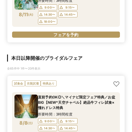
所要時間：3時間程度
9:00〜
9:15〜
8/11
(
火
)
14:30〜
14:45〜
18:00〜
フェアを予約
本日以降開催のブライダルフェア
全65件中 1件〜20件表示
試食会
衣装試着
特典あり
直前予約OK◎＼マイナビ限定フェア特典／お盆
BIG【NEW*天空チャペル】絶品牛フィレ試食×
憧れドレス特典
所要時間：3時間程度
9:00〜
9:15〜
8/8
(
土
)
14:30〜
14:45〜