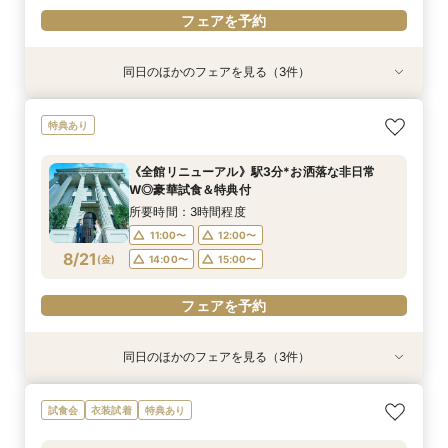
フェアを予約
同日のほかのフェアを見る（3件）
衣装試着
特典あり
特典あり
特典あり
動画あり
＜プレ花嫁に大人気＞模擬挙式×絶品試食×マ
【遠方&自宅でもOK】360度カメラでオンライ
【120分で知りたいことだけ♪】クイック見学＆
特典あり
リッジリング優待◎
ン見学♪見積相談もOK
見積もり相談会
所要時間：3時間程度
所要時間：1時間程度
所要時間：2時間程度
《全館リニューアル》駅3分*お洒落な非日常
11:00〜
11:00〜
11:00〜
12:00〜
12:00〜
12:00〜
W◎豪華試食＆特典付
8/20
8/20
8/20
(
(
(
木
木
木
)
)
)
14:00〜
14:00〜
14:00〜
15:00〜
15:00〜
15:00〜
所要時間：3時間程度
11:00〜
12:00〜
フェアを予約
フェアを予約
フェアを予約
8/21
(
金
)
14:00〜
15:00〜
フェアを予約
同日のほかのフェアを見る（3件）
衣装試着
特典あり
特典あり
特典あり
動画あり
＜プレ花嫁に大人気＞模擬挙式×絶品試食×マ
【遠方&自宅でもOK】360度カメラでオンライ
【120分で知りたいことだけ♪】クイック見学＆
試食会
衣装試着
特典あり
リッジリング優待◎
ン見学♪見積相談もOK
見積もり相談会
所要時間：3時間程度
所要時間：1時間程度
所要時間：2時間程度