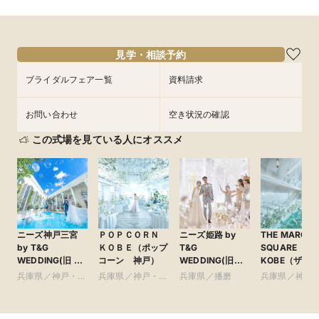
11:00〜
11:00〜
11:00〜
12:00〜
12:00〜
12:00〜
9/3
9/3
9/3
(
(
(
木
木
木
)
)
)
14:00〜
14:00〜
14:00〜
15:00〜
15:00〜
15:00〜
フェアを予約
フェアを予約
フェアを予約
見学・相談予約
ブライダルフェア一覧
資料請求
お問い合わせ
空き状況の確認
この式場を見ている人にオススメ
ニーズ神戸三宮
ＰＯＰＣＯＲＮ
ニーズ姫路 by
THE MARCU
by T&G
ＫＯＢＥ（ポップ
T&G
SQUARE
WEDDING(旧 ベ
コーン 神戸）
WEDDING(旧
KOBE（ザマ
イサイド迎賓館
アーヴェリール迎
ススクエアコ
兵庫県／神戸・淡
兵庫県／神戸・淡
兵庫県／播磨
兵庫県／神戸
神戸)
賓館 姫路)
ベ） ●神戸マ
路島・阪神間・そ
路島・阪神間・そ
路島・阪神間
オットホテル
の他
の他
の他