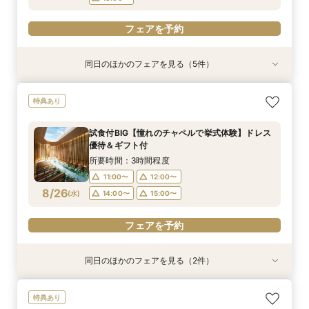
フェアを予約
同日のほかのフェアを見る（5件）
試食会
試食会
試食会
試食会
試食会
特典あり
衣装試着
特典あり
衣装試着
特典あり
動画あり
特典あり
特典あり
＼おもてなし重視の方必見／貸切体験×国産牛試
【貸切で安心♪】マタニティウェディング準備＆
【初見学におすすめ】全館見学×試食付*「即決
【和装とドレスが両方叶う】日本の伝統美×和モ
【少人数婚におすすめ】挙式×贅沢試食×おもて
特典あり
食×料理半額特典
予算相談フェア！
ナシ」安心相談会
ダンW体験フェア
なし体験
所要時間：3時間程度
所要時間：3時間程度
所要時間：3時間程度
所要時間：3時間程度
所要時間：3時間程度
試食付BIG【憧れのチャペルで挙式体験】ドレス
9:00〜
9:00〜
9:00〜
9:00〜
9:00〜
9:15〜
9:15〜
9:15〜
9:15〜
9:15〜
優待＆ギフト付
8/23
8/23
8/23
8/23
8/23
(
(
(
(
(
日
日
日
日
日
)
)
)
)
)
14:30〜
14:30〜
14:30〜
14:30〜
14:30〜
14:45〜
14:45〜
14:45〜
14:45〜
14:45〜
所要時間：3時間程度
18:00〜
18:00〜
18:00〜
18:00〜
18:00〜
11:00〜
12:00〜
8/26
(
水
)
14:00〜
15:00〜
フェアを予約
フェアを予約
フェアを予約
フェアを予約
フェアを予約
フェアを予約
同日のほかのフェアを見る（2件）
衣装試着
特典あり
特典あり
動画あり
＜プレ花嫁に大人気＞模擬挙式×絶品試食×マ
【遠方&自宅でもOK】360度カメラでオンライ
特典あり
リッジリング優待◎
ン見学♪見積相談もOK