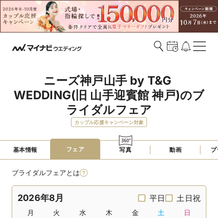
ニーズ神戸山手 by T&G 
WEDDING(旧 山手迎賓館 神戸)のブ
ライダルフェア
カップル応援キャンペーン対象
フェア
基本情報
写真
動画
プ
ブライダルフェアとは
2026年8月
平日
土日祝
月
火
水
木
金
土
日