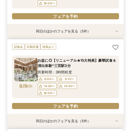
18:00〜
フェアを予約
同日のほかのフェアを見る（5件）
試食会
試食会
試食会
試食会
試食会
特典あり
衣装試着
特典あり
衣装試着
特典あり
動画あり
特典あり
特典あり
＼おもてなし重視の方必見／貸切体験×国産牛試
【貸切で安心♪】マタニティウェディング準備＆
【初見学におすすめ】全館見学×試食付*「即決
【和装とドレスが両方叶う】日本の伝統美×和モ
【少人数婚におすすめ】挙式×贅沢試食×おもて
試食会
衣装試着
特典あり
食×料理半額特典
予算相談フェア！
ナシ」安心相談会
ダンW体験フェア
なし体験
所要時間：3時間程度
所要時間：3時間程度
所要時間：3時間程度
所要時間：3時間程度
所要時間：3時間程度
お盆に◎【リニューアル★15大特典】豪華試食＆
9:00〜
9:00〜
9:00〜
9:00〜
9:00〜
9:15〜
9:15〜
9:15〜
9:15〜
9:15〜
演出体験*三宮駅3分
8/8
8/8
8/8
8/8
8/8
(
(
(
(
(
土
土
土
土
土
)
)
)
)
)
14:30〜
14:30〜
14:30〜
14:30〜
14:30〜
14:45〜
14:45〜
14:45〜
14:45〜
14:45〜
所要時間：3時間程度
18:00〜
18:00〜
18:00〜
18:00〜
18:00〜
9:00〜
9:15〜
8/9
(
日
)
14:30〜
14:45〜
フェアを予約
フェアを予約
フェアを予約
フェアを予約
フェアを予約
18:00〜
フェアを予約
同日のほかのフェアを見る（5件）
試食会
試食会
試食会
試食会
試食会
特典あり
衣装試着
特典あり
衣装試着
特典あり
動画あり
特典あり
特典あり