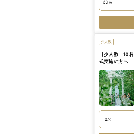
60
名
少人数
【少人数・10
式実施の方へ
10
名