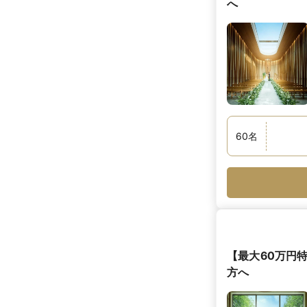
へ
60
名
【最大60万円
方へ