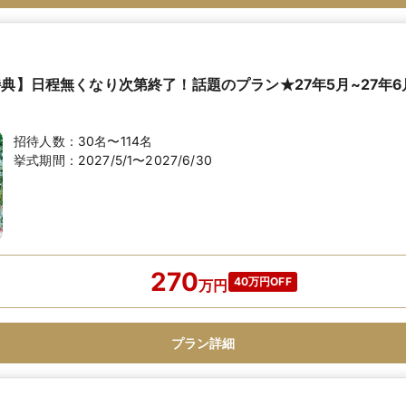
特典】日程無くなり次第終了！話題のプラン★27年5月~27年
招待人数：
30名〜114名
挙式期間：
2027/5/1〜2027/6/30
270
40万円OFF
万
円
プラン詳細