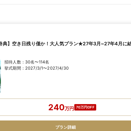
円特典】空き日残り僅か！大人気プラン★27年3月~27年4月に
招待人数：
30名〜114名
挙式期間：
2027/3/1〜2027/4/30
240
70万円OFF
万
円
プラン詳細