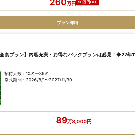
260
50万円OFF
万
円
プラン詳細
名会食プラン】内容充実・お得なパックプランは必見！◆27年1
招待人数：
10名〜39名
挙式期間：
2026/8/1〜2027/11/30
89
万
8,000
円