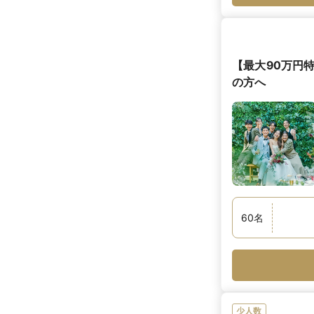
【最大90万円
の方へ
60
名
少人数