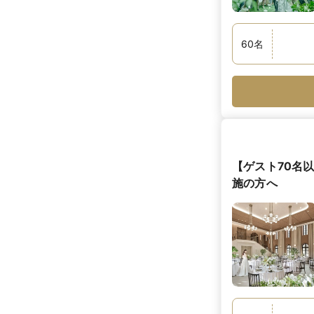
60
名
【ゲスト70名
施の方へ