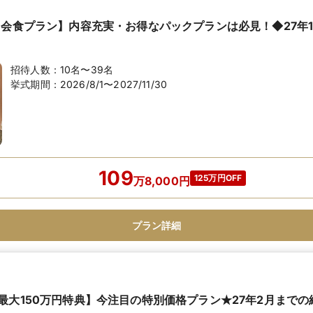
名会食プラン】内容充実・お得なパックプランは必見！◆27年1
招待人数：
10名〜39名
挙式期間：
2026/8/1〜2027/11/30
109
125万円OFF
万
8,000
円
プラン詳細
最大150万円特典】今注目の特別価格プラン★27年2月まで