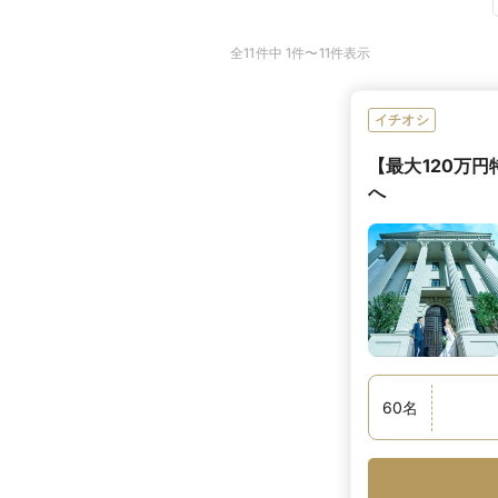
全11件中 1件〜11件表示
イチオシ
【最大120万
へ
60
名