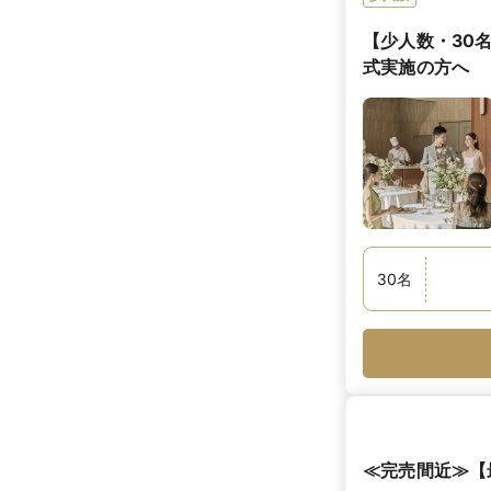
【少人数・30
式実施の方へ
30
名
≪完売間近≫【