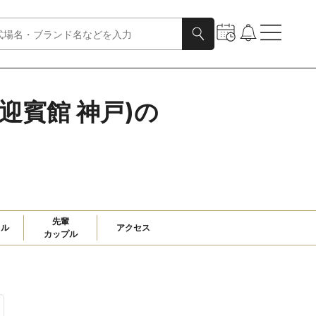
手迎賓館 神戸)の
先輩

ャル
アクセス
カップル