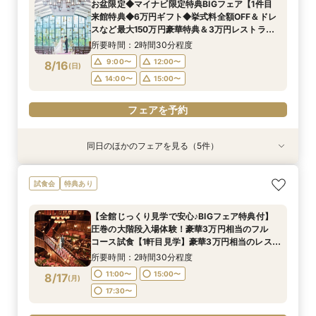
お盆限定◆マイナビ限定特典BIGフェア【1件目
験！近江牛&絶品渡蟹試食など豪華試食
牛含む豪華フルコース3万相当絶品試食フェア
対応♪
シェフ特製豪華無料試食も！
所要時間：2時間30分程度
所要時間：2時間30分程度
所要時間：2時間30分程度
所要時間：2時間30分程度
所要時間：1時間30分程度
来館特典◆6万円ギフト◆挙式料全額OFF＆ドレ
9:00〜
9:00〜
9:00〜
9:00〜
9:00〜
12:00〜
12:00〜
12:00〜
12:00〜
12:00〜
8/15
8/15
8/15
8/15
8/15
スなど最大150万円豪華特典＆3万円レストラン
(
(
(
(
(
土
土
土
土
土
)
)
)
)
)
チケット】近江牛を含む3万円コースを無料で体
14:00〜
14:00〜
14:00〜
14:00〜
14:00〜
15:00〜
15:00〜
15:00〜
15:00〜
15:00〜
所要時間：2時間30分程度
験×全館見学
9:00〜
12:00〜
8/16
(
日
)
フェアを予約
フェアを予約
フェアを予約
フェアを予約
フェアを予約
14:00〜
15:00〜
フェアを予約
同日のほかのフェアを見る（5件）
特典あり
試食会
試食会
試食会
試食会
特典あり
特典あり
特典あり
特典あり
【自宅＆スマホOK】◆オンライン会場相談◆ご
【ドレスが映える】憧れの大階段×歴史ある洋館
【見積相談のみでもOK◎90分クイック見学】レ
【初来館が1番お得】1件目来館で6万円ギフト付
【10名64万円★専用会場有】最短1ヶ月で準備
試食会
特典あり
遠方でも安心◎気軽に見学
で叶う◆1件目見学なら挙式料最大全額OFF×レス
ストランペアチケットプレゼント付！チャペル体
き◆挙式料全額OFF＆ドレス20万円など最大150
OK！6名様から適用可10名64万円からの少人数
トランチケット付きフェアモダンな空間美を体
験・会場・ドレス見学もできるクイック相談会★
万円特典◆光チャペルの挙式体験×ドレス×近江
プラン×お見積もり相談◎挙式日の延期も柔軟に
所要時間：1時間程度
【全館じっくり見学で安心♪BIGフェア特典付】
験！近江牛&絶品渡蟹試食など豪華試食
シェフ特製豪華無料試食も！
牛含む豪華フルコース3万相当絶品試食フェア
対応♪
所要時間：2時間30分程度
所要時間：1時間30分程度
所要時間：2時間30分程度
所要時間：2時間30分程度
10:00〜
16:00〜
圧巻の大階段入場体験！豪華3万円相当のフル
9:00〜
9:00〜
9:00〜
9:00〜
12:00〜
12:00〜
12:00〜
12:00〜
8/16
8/16
8/16
8/16
8/16
コース試食【1軒目見学】豪華3万円相当のレスト
(
(
(
(
(
日
日
日
日
日
)
)
)
)
)
ランペアディナーチケットプレゼント
14:00〜
14:00〜
14:00〜
14:00〜
15:00〜
15:00〜
15:00〜
15:00〜
所要時間：2時間30分程度
フェアを予約
11:00〜
15:00〜
8/17
(
月
)
フェアを予約
フェアを予約
フェアを予約
フェアを予約
17:30〜