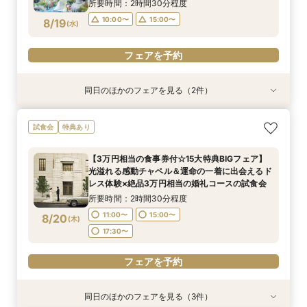
所要時間：2時間30分程度
10:00〜
15:00〜
8/19
(
水
)
フェアを予約
同日のほかのフェアを見る（2件）
試食会
試食会
特典あり
特典あり
【料理重視◎ミシュランの味】和牛や絶品渡蟹な
【10名64万円◆専用会場有】最短1ヶ月で準備
試食会
特典あり
ど3万円相当の豪華コース試食＆豪華3万円相当
OK！6名様から適用可10名64万円からの少人数
のレストランペアチケット付き無料フェア
プラン×お見積もり相談◎柔軟に対応♪
【3万円相当の食事券付☆15大特典BIGフェア】
所要時間：2時間30分程度
所要時間：2時間30分程度
光溢れる感動チャペル＆運命の一着に出会えるド
10:00〜
10:00〜
15:00〜
15:00〜
8/19
8/19
レス体験×絶品3万円相当の婚礼コースの試食会
(
(
水
水
)
)
所要時間：2時間30分程度
フェアを予約
フェアを予約
11:00〜
15:00〜
8/20
(
木
)
17:30〜
フェアを予約
同日のほかのフェアを見る（3件）
試食会
試食会
特典あり
特典あり
特典あり