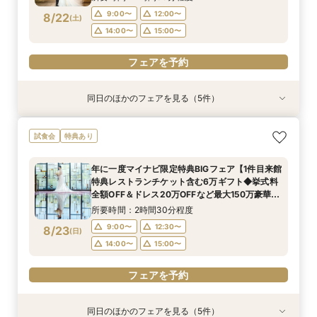
150万円特典
9:00〜
12:00〜
8/22
(
土
)
フェアを予約
フェアを予約
フェアを予約
14:00〜
15:00〜
フェアを予約
同日のほかのフェアを見る（5件）
試食会
試食会
試食会
試食会
試食会
特典あり
特典あり
特典あり
特典あり
特典あり
【ドレスが映える】憧れの大階段×歴史ある洋館
【初来館が1番お得】1件目来館で6万円ギフト付
【ミシュランの味☆】和牛&絶品渡蟹の豪華試食
【10名64万円★専用会場有】最短1ヶ月で準備
【見積相談のみでもOK◎90分クイック見学】レ
試食会
特典あり
で叶う◆1件目見学なら挙式料最大全額OFF×レス
き◆挙式料全額OFF＆ドレス20万円など最大150
も叶う満喫フェア！ 必ずもらえる豪華3万円相当
OK！6名様から適用可10名64万円からの少人数
ストランペアチケットプレゼント付！チャペル体
トランチケット付きフェアモダンな空間美を体
万円特典◆光チャペルの挙式体験×ドレス×近江
のレストランペアチケット付き！
プラン×お見積もり相談◎挙式日の延期も柔軟に
験・会場・ドレス見学もできるクイック相談会★
年に一度マイナビ限定特典BIGフェア【1件目来館
験！近江牛&絶品渡蟹試食など豪華試食
牛含む豪華フルコース3万相当絶品試食フェア
対応♪
シェフ特製豪華無料試食も！
所要時間：2時間30分程度
所要時間：2時間30分程度
所要時間：2時間30分程度
所要時間：2時間30分程度
所要時間：1時間30分程度
特典レストランチケット含む6万ギフト◆挙式料
9:00〜
9:00〜
9:00〜
9:00〜
9:00〜
12:00〜
12:00〜
12:00〜
12:00〜
12:00〜
8/22
8/22
8/22
8/22
8/22
全額OFF＆ドレス20万OFFなど最大150万豪華特
(
(
(
(
(
土
土
土
土
土
)
)
)
)
)
典】近江牛含む3万コース試食×感動挙式×憧れド
14:00〜
14:00〜
14:00〜
14:00〜
14:00〜
15:00〜
15:00〜
15:00〜
15:00〜
15:00〜
所要時間：2時間30分程度
レス
9:00〜
12:30〜
8/23
(
日
)
フェアを予約
フェアを予約
フェアを予約
フェアを予約
フェアを予約
14:00〜
15:00〜
フェアを予約
同日のほかのフェアを見る（5件）
特典あり
試食会
試食会
試食会
試食会
特典あり
特典あり
特典あり
特典あり