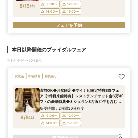
験×全館見学
9:00〜
12:00〜
8/15
(
土
)
14:00〜
15:00〜
フェアを予約
本日以降開催のブライダルフェア
全81件中 1件〜20件表示
試食会
衣装試着
特典あり
直前OK◆お盆限定◆マイナビ限定特典BIGフェ
ア【1件目来館特典】レストランチケット含6万ギ
フトの豪華特典◆ミシュラン3万近江牛を含む豪
華試食×感動チャペル◆挙式料全額OFF＆ドレス
所要時間：2時間30分程度
等最大150万特典
9:00〜
12:00〜
8/8
(
土
)
14:00〜
15:00〜
電話予約のみ