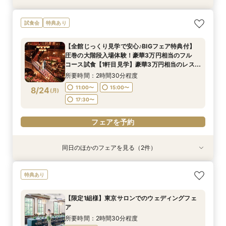
【自宅＆スマホOK】◆オンライン会場相談◆ご
【ドレスが映える】憧れの大階段×歴史ある洋館
【見積相談のみでもOK◎90分クイック見学】レ
【初来館が1番お得】1件目来館で6万円ギフト付
【10名64万円★専用会場有】最短1ヶ月で準備
試食会
特典あり
遠方でも安心◎気軽に見学
で叶う◆1件目見学なら挙式料最大全額OFF×レス
ストランペアチケットプレゼント付！チャペル体
き◆挙式料全額OFF＆ドレス20万円など最大150
OK！6名様から適用可10名64万円からの少人数
トランチケット付きフェアモダンな空間美を体
験・会場・ドレス見学もできるクイック相談会★
万円特典◆光チャペルの挙式体験×ドレス×近江
プラン×お見積もり相談◎挙式日の延期も柔軟に
所要時間：1時間程度
【全館じっくり見学で安心♪BIGフェア特典付】
験！近江牛&絶品渡蟹試食など豪華試食
シェフ特製豪華無料試食も！
牛含む豪華フルコース3万相当絶品試食フェア
対応♪
所要時間：2時間30分程度
所要時間：1時間30分程度
所要時間：2時間30分程度
所要時間：2時間30分程度
10:00〜
16:00〜
圧巻の大階段入場体験！豪華3万円相当のフル
9:00〜
9:00〜
9:00〜
9:00〜
12:00〜
12:00〜
12:00〜
12:00〜
8/23
8/23
8/23
8/23
8/23
コース試食【1軒目見学】豪華3万円相当のレスト
(
(
(
(
(
日
日
日
日
日
)
)
)
)
)
ランペアディナーチケットプレゼント
14:00〜
14:00〜
14:00〜
14:00〜
15:00〜
15:00〜
15:00〜
15:00〜
所要時間：2時間30分程度
フェアを予約
11:00〜
15:00〜
8/24
(
月
)
フェアを予約
フェアを予約
フェアを予約
フェアを予約
17:30〜
フェアを予約
同日のほかのフェアを見る（2件）
試食会
試食会
特典あり
特典あり
【初見学が1番お得】1件目来館特典付き◆1件目
【10名64万円◆専用会場有】最短1ヶ月で準備
特典あり
見学なら挙式料最大全額OFF◆光チャペルの挙式
OK！6名様から適用可10名64万円からの少人数
体験×ドレス×近江牛＆絶品渡蟹など豪華3万相当
プラン×お見積もり相談◎柔軟に対応♪
【限定1組様】東京サロンでのウェディングフェ
試食フェア
所要時間：2時間30分程度
所要時間：2時間30分程度
ア
11:00〜
11:00〜
15:00〜
15:00〜
8/24
8/24
(
(
月
月
)
)
所要時間：2時間30分程度
17:30〜
17:30〜