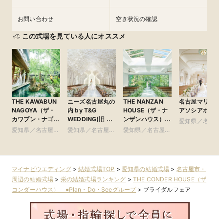
お問い合わせ
空き状況の確認
この式場を見ている人にオススメ
THE KAWABUN
ニーズ名古屋丸の
THE NANZAN
名古屋マリオ
NAGOYA（ザ・
内 by T&G
HOUSE（ザ・ナ
アソシアホテ
カワブン・ナゴ
WEDDING(旧 ト
ンザンハウス）
愛知県／名古
ヤ） ●Plan・
リフォーリア
●Plan・Do・See
愛知県／名古屋
愛知県／名古屋
愛知県／名古屋
市・周辺
Do・Seeグルー
NAGOYA)
グループ
市・周辺
市・周辺
市・周辺
プ
マイナビウエディング
>
結婚式場TOP
>
愛知県の結婚式場
>
名古屋市・
周辺の結婚式場
>
栄の結婚式場ランキング
>
THE CONDER HOUSE（ザ
コンダーハウス） ●Plan・Do・Seeグループ
>
ブライダルフェア