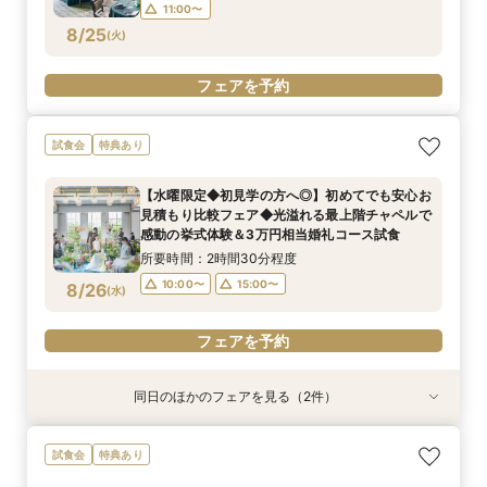
11:00〜
8/25
(
火
)
フェアを予約
フェアを予約
フェアを予約
試食会
特典あり
【水曜限定◆初見学の方へ◎】初めてでも安心お
見積もり比較フェア◆光溢れる最上階チャペルで
感動の挙式体験＆3万円相当婚礼コース試食
所要時間：2時間30分程度
10:00〜
15:00〜
8/26
(
水
)
フェアを予約
同日のほかのフェアを見る（2件）
試食会
試食会
特典あり
特典あり
【料理重視◎ミシュランの味】和牛や絶品渡蟹な
【10名64万円◆専用会場有】最短1ヶ月で準備
試食会
特典あり
ど3万円相当の豪華コース試食＆豪華3万円相当
OK！6名様から適用可10名64万円からの少人数