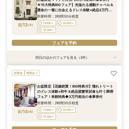
所要時間：2時間30分程度
所要時間：2時間30分程度
☆15大特典BIGフェア】光溢れる感動チャペル＆
10:00〜
10:00〜
15:00〜
15:00〜
8/12
8/12
運命の一着に出会えるドレス体験×絶品3万円相
(
(
水
水
)
)
当の婚礼コースの試食会
所要時間：2時間30分程度
フェアを予約
フェアを予約
11:00〜
15:00〜
8/13
(
木
)
17:30〜
フェアを予約
同日のほかのフェアを見る（3件）
試食会
試食会
特典あり
特典あり
特典あり
動画あり
【初見学が1番お得】1件目来館特典付き◆1件目
【10名64万円◆専用会場有】最短1ヶ月で準備
【自宅&スマホでOK】◆オンライン対応の会場
試食会
特典あり
見学なら挙式料最大全額OFF◆光チャペルの挙式
OK！6名様から適用可10名64万円からの少人数
相談◆ご遠方でも安心◎見学前の方にオススメ♪
体験×ドレス×近江牛＆絶品渡蟹など豪華3万相当
プラン×お見積もり相談◎柔軟に対応♪
日程・人数未定の相談も歓迎！
お盆限定【花嫁絶賛！BIG特典付】憧れトリート
試食フェア
所要時間：2時間30分程度
所要時間：2時間30分程度
所要時間：1時間程度
のドレス体験×和牛＆絶品渡蟹等試食も叶う満喫
11:00〜
11:00〜
11:00〜
15:00〜
15:00〜
15:00〜
8/13
8/13
8/13
フェア！来館特典◆3万円相当の食事券付
(
(
(
木
木
木
)
)
)
17:30〜
17:30〜
所要時間：2時間30分程度
フェアを予約
11:00〜
15:00〜
8/14
(
金
)
フェアを予約
フェアを予約
17:30〜