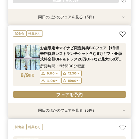
同日のほかのフェアを見る（5件）
試食会
試食会
試食会
試食会
試食会
特典あり
特典あり
特典あり
特典あり
特典あり
【ドレスが映える】憧れの大階段×歴史ある洋館
【初来館が1番お得】1件目来館で6万円ギフト付
【ミシュランの味☆】和牛&絶品渡蟹の豪華試食
【10名64万円★専用会場有】最短1ヶ月で準備
【見積相談のみでもOK◎90分クイック見学】レ
試食会
特典あり
で叶う◆1件目見学なら挙式料最大全額OFF×レス
き◆挙式料全額OFF＆ドレス20万円など最大150
も叶う満喫フェア！ 必ずもらえる豪華3万円相当
OK！6名様から適用可10名64万円からの少人数
ストランペアチケットプレゼント付！チャペル体
トランチケット付きフェアモダンな空間美を体
万円特典◆光チャペルの挙式体験×ドレス×近江
のレストランペアチケット付き！
プラン×お見積もり相談◎挙式日の延期も柔軟に
験・会場・ドレス見学もできるクイック相談会★
お盆限定◆マイナビ限定特典BIGフェア【1件目
験！近江牛&絶品渡蟹試食など豪華試食
牛含む豪華フルコース3万相当絶品試食フェア
対応♪
シェフ特製豪華無料試食も！
所要時間：2時間30分程度
所要時間：2時間30分程度
所要時間：2時間30分程度
所要時間：2時間30分程度
所要時間：1時間30分程度
来館特典レストランチケット含む6万ギフト◆挙
9:00〜
9:00〜
9:00〜
9:00〜
9:00〜
12:00〜
12:00〜
12:00〜
12:00〜
12:00〜
8/8
8/8
8/8
8/8
8/8
式料全額OFF＆ドレス20万OFFなど最大150万豪
(
(
(
(
(
土
土
土
土
土
)
)
)
)
)
華特典】近江牛含む3万コース試食×感動挙式×憧
14:00〜
14:00〜
14:00〜
14:00〜
14:00〜
15:00〜
15:00〜
15:00〜
15:00〜
15:00〜
所要時間：2時間30分程度
れドレス
9:00〜
12:30〜
8/9
(
日
)
電話予約のみ
電話予約のみ
電話予約のみ
電話予約のみ
電話予約のみ
14:00〜
15:00〜
フェアを予約
同日のほかのフェアを見る（5件）
特典あり
試食会
試食会
試食会
試食会
特典あり
特典あり
特典あり
特典あり
【自宅＆スマホOK】◆オンライン会場相談◆ご
【ドレスが映える】憧れの大階段×歴史ある洋館
【見積相談のみでもOK◎90分クイック見学】レ
【初来館が1番お得】1件目来館で6万円ギフト付
【10名64万円★専用会場有】最短1ヶ月で準備
試食会
特典あり
遠方でも安心◎気軽に見学
で叶う◆1件目見学なら挙式料最大全額OFF×レス
ストランペアチケットプレゼント付！チャペル体
き◆挙式料全額OFF＆ドレス20万円など最大150
OK！6名様から適用可10名64万円からの少人数
トランチケット付きフェアモダンな空間美を体
験・会場・ドレス見学もできるクイック相談会★
万円特典◆光チャペルの挙式体験×ドレス×近江
プラン×お見積もり相談◎挙式日の延期も柔軟に
所要時間：1時間程度