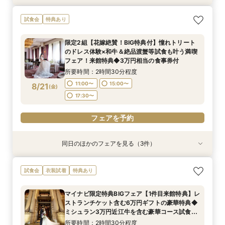
【初見学が1番お得】1件目来館特典付き◆1件目
【10名64万円◆専用会場有】最短1ヶ月で準備
【自宅&スマホでOK】◆オンライン対応の会場
試食会
特典あり
見学なら挙式料最大全額OFF◆光チャペルの挙式
OK！6名様から適用可10名64万円からの少人数
相談◆ご遠方でも安心◎見学前の方にオススメ♪
体験×ドレス×近江牛＆絶品渡蟹など豪華3万相当
プラン×お見積もり相談◎柔軟に対応♪
日程・人数未定の相談も歓迎！
限定2組【花嫁絶賛！BIG特典付】憧れトリート
試食フェア
所要時間：2時間30分程度
所要時間：2時間30分程度
所要時間：1時間程度
のドレス体験×和牛＆絶品渡蟹等試食も叶う満喫
11:00〜
11:00〜
11:00〜
15:00〜
15:00〜
15:00〜
8/20
8/20
8/20
フェア！来館特典◆3万円相当の食事券付
(
(
(
木
木
木
)
)
)
17:30〜
17:30〜
所要時間：2時間30分程度
フェアを予約
11:00〜
15:00〜
8/21
(
金
)
フェアを予約
フェアを予約
17:30〜
フェアを予約
同日のほかのフェアを見る（3件）
試食会
試食会
試食会
特典あり
特典あり
特典あり
【初見学が1番お得】1件目来館特典付き◆1件目
【10名64万円◆専用会場有】最短1ヶ月で準備
【お買い物後にも◎90分クイック見学】1軒目見
試食会
衣装試着
特典あり
見学なら挙式料最大全額OFF◆光チャペルの挙式
OK！6名様から適用可10名64万円からの少人数
学でレストランペアチケットプレゼント付！チャ
体験×ドレス×近江牛＆絶品渡蟹など豪華3万相当
プラン×お見積もり相談◎柔軟に対応♪
ペル体験・会場・ドレス見学もできるクイック相
マイナビ限定特典BIGフェア【1件目来館特典】レ
試食フェア
談会◆シェフ特製豪華無料試食も！
所要時間：2時間30分程度
所要時間：2時間30分程度
所要時間：1時間30分程度
ストランチケット含む6万円ギフトの豪華特典◆
11:00〜
11:00〜
11:00〜
15:00〜
15:00〜
15:00〜
8/21
8/21
8/21
ミシュラン3万円近江牛を含む豪華コース試食×
(
(
(
金
金
金
)
)
)
感動チャペル◆挙式料全額OFF＆ドレスなど最大
17:30〜
17:30〜
17:30〜
所要時間：2時間30分程度