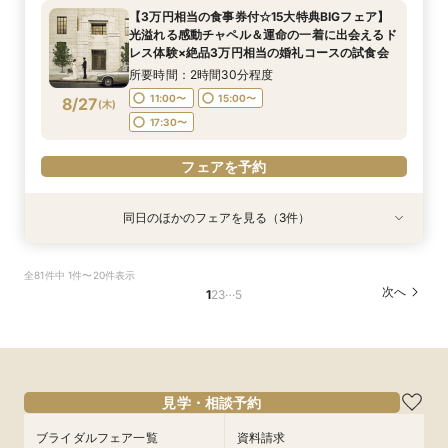
のレストランペアチケット付き無料フェア
プラン×お見積もり相談◎柔軟に対応♪
【3万円相当の食事券付☆15大特典BIGフェア】
所要時間：2時間30分程度
所要時間：2時間30分程度
光溢れる感動チャペル＆運命の一着に出会えるド
10:00〜
10:00〜
15:00〜
15:00〜
8/26
8/26
レス体験×絶品3万円相当の婚礼コースの試食会
(
(
水
水
)
)
所要時間：2時間30分程度
フェアを予約
フェアを予約
11:00〜
15:00〜
8/27
(
木
)
17:30〜
フェアを予約
同日のほかのフェアを見る（3件）
試食会
試食会
特典あり
特典あり
特典あり
【初見学が1番お得】1件目来館特典付き◆1件目
【10名64万円◆専用会場有】最短1ヶ月で準備
【自宅&スマホでOK】◆オンライン対応の会場
全81件中 1件〜20件表示
見学なら挙式料最大全額OFF◆光チャペルの挙式
OK！6名様から適用可10名64万円からの少人数
相談◆ご遠方でも安心◎見学前の方にオススメ♪
…
次へ
1
2
3
5
体験×ドレス×近江牛＆絶品渡蟹など豪華3万相当
プラン×お見積もり相談◎柔軟に対応♪
日程・人数未定の相談も歓迎！
試食フェア
所要時間：2時間30分程度
所要時間：2時間30分程度
所要時間：1時間程度
11:00〜
11:00〜
11:00〜
15:00〜
15:00〜
15:00〜
8/27
8/27
8/27
(
(
(
木
木
木
)
)
)
17:30〜
17:30〜
フェアを予約
見学・相談予約
フェアを予約
フェアを予約
ブライダルフェア一覧
資料請求