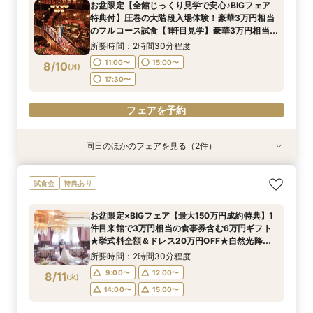
お盆限定【全館じっくり見学で安心♪BIGフェア
験！近江牛&絶品渡蟹試食など豪華試食
シェフ特製豪華無料試食も！
牛含む豪華フルコース3万相当絶品試食フェア
対応♪
所要時間：2時間30分程度
所要時間：1時間30分程度
所要時間：2時間30分程度
所要時間：2時間30分程度
10:00〜
16:00〜
特典付】圧巻の大階段入場体験！豪華3万円相当
9:00〜
9:00〜
9:00〜
9:00〜
12:00〜
12:00〜
12:00〜
12:00〜
8/9
8/9
8/9
8/9
8/9
のフルコース試食【1軒目見学】豪華3万円相当の
(
(
(
(
(
日
日
日
日
日
)
)
)
)
)
レストランペアディナーチケットプレゼント
14:00〜
14:00〜
14:00〜
14:00〜
15:00〜
15:00〜
15:00〜
15:00〜
所要時間：2時間30分程度
フェアを予約
11:00〜
15:00〜
8/10
(
月
)
フェアを予約
フェアを予約
フェアを予約
フェアを予約
17:30〜
フェアを予約
同日のほかのフェアを見る（2件）
試食会
試食会
特典あり
特典あり
【初見学が1番お得】1件目来館特典付き◆1件目
【10名64万円◆専用会場有】最短1ヶ月で準備
試食会
特典あり
見学なら挙式料最大全額OFF◆光チャペルの挙式
OK！6名様から適用可10名64万円からの少人数
体験×ドレス×近江牛＆絶品渡蟹など豪華3万相当
プラン×お見積もり相談◎柔軟に対応♪
お盆限定×BIGフェア【最大150万円成約特典】1
試食フェア
所要時間：2時間30分程度
所要時間：2時間30分程度
件目来館で3万円相当の食事券含む6万円ギフト
11:00〜
11:00〜
15:00〜
15:00〜
8/10
8/10
★挙式料全額＆ドレス20万円OFF★自然光降り
(
(
月
月
)
)
注ぐ天空チャペル挙式＆憧れドレス×近江牛含む
17:30〜
17:30〜
所要時間：2時間30分程度
3万円コース試食
9:00〜
12:00〜
8/11
(
火
)
フェアを予約
フェアを予約
14:00〜
15:00〜