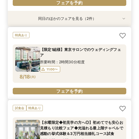
フェアを予約
同日のほかのフェアを見る（2件）
試食会
試食会
特典あり
特典あり
【初見学が1番お得】1件目来館特典付き◆1件目
【10名64万円◆専用会場有】最短1ヶ月で準備
特典あり
見学なら挙式料最大全額OFF◆光チャペルの挙式
OK！6名様から適用可10名64万円からの少人数
体験×ドレス×近江牛＆絶品渡蟹など豪華3万相当
プラン×お見積もり相談◎柔軟に対応♪
【限定1組様】東京サロンでのウェディングフェ
試食フェア
所要時間：2時間30分程度
所要時間：2時間30分程度
ア
11:00〜
11:00〜
15:00〜
15:00〜
8/17
8/17
(
(
月
月
)
)
所要時間：2時間30分程度
17:30〜
17:30〜
11:00〜
8/18
(
火
)
フェアを予約
フェアを予約
フェアを予約
試食会
特典あり
【水曜限定◆初見学の方へ◎】初めてでも安心お
見積もり比較フェア◆光溢れる最上階チャペルで
感動の挙式体験＆3万円相当婚礼コース試食