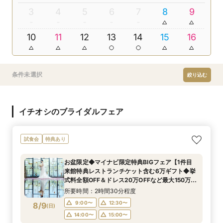
3
4
5
6
7
8
9
10
11
12
13
14
15
16
条件未選択
絞り込む
イチオシのブライダルフェア
試食会
特典あり
お盆限定◆マイナビ限定特典BIGフェア【1件目
来館特典レストランチケット含む6万ギフト◆挙
式料全額OFF＆ドレス20万OFFなど最大150万豪
華特典】近江牛含む3万コース試食×感動挙式×憧
所要時間：2時間30分程度
れドレス
9:00〜
12:30〜
8/9
(
日
)
14:00〜
15:00〜