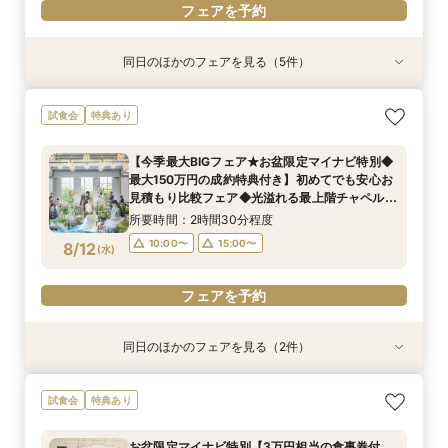
フェアを予約
同日のほかのフェアを見る（5件）
試食会
試食会
試食会
試食会
試食会
特典あり
特典あり
特典あり
特典あり
特典あり
【ドレスが映える】憧れの大階段×歴史ある洋館
【初来館が1番お得】1件目来館で6万円ギフト付
【ミシュランの味☆】和牛&絶品渡蟹の豪華試食
【10名64万円★専用会場有】最短1ヶ月で準備
【見積相談のみでもOK◎90分クイック見学】レ
試食会
特典あり
で叶う◆1件目見学なら挙式料最大全額OFF×レス
き◆挙式料全額OFF＆ドレス20万円など最大150
も叶う満喫フェア！ 必ずもらえる豪華3万円相当
OK！6名様から適用可10名64万円からの少人数
ストランペアチケットプレゼント付！チャペル体
トランチケット付きフェアモダンな空間美を体
万円特典◆光チャペルの挙式体験×ドレス×近江
のレストランペアチケット付き！
プラン×お見積もり相談◎挙式日の延期も柔軟に
験・会場・ドレス見学もできるクイック相談会★
【今季最大BIGフェア★お盆限定マイナビ特別◆
験！近江牛&絶品渡蟹試食など豪華試食
牛含む豪華フルコース3万相当絶品試食フェア
対応♪
シェフ特製豪華無料試食も！
所要時間：2時間30分程度
所要時間：2時間30分程度
所要時間：2時間30分程度
所要時間：2時間30分程度
所要時間：1時間30分程度
最大150万円の成約特典付き】初めてでも安心お
9:00〜
9:00〜
9:00〜
9:00〜
9:00〜
12:00〜
12:00〜
12:00〜
12:00〜
12:00〜
8/11
8/11
8/11
8/11
8/11
見積もり比較フェア◆光溢れる最上階チャペルで
(
(
(
(
(
火
火
火
火
火
)
)
)
)
)
感動の挙式体験＆3万円相当婚礼コース試食
14:00〜
14:00〜
14:00〜
14:00〜
14:00〜
15:00〜
15:00〜
15:00〜
15:00〜
15:00〜
所要時間：2時間30分程度
10:00〜
15:00〜
8/12
(
水
)
フェアを予約
フェアを予約
フェアを予約
フェアを予約
フェアを予約
フェアを予約
同日のほかのフェアを見る（2件）
試食会
試食会
特典あり
特典あり
【料理重視◎ミシュランの味】和牛や絶品渡蟹な
【10名64万円◆専用会場有】最短1ヶ月で準備
試食会
特典あり
ど3万円相当の豪華コース試食＆豪華3万円相当
OK！6名様から適用可10名64万円からの少人数
のレストランペアチケット付き無料フェア
プラン×お見積もり相談◎柔軟に対応♪
お盆限定マイナビ特別【3万円相当の食事券付