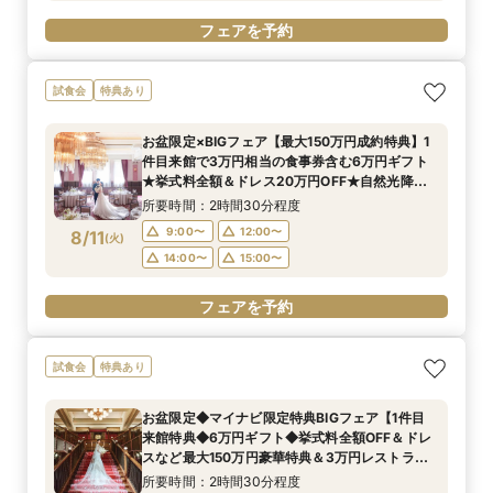
フェアを予約
試食会
特典あり
お盆限定×BIGフェア【最大150万円成約特典】1
件目来館で3万円相当の食事券含む6万円ギフト
★挙式料全額＆ドレス20万円OFF★自然光降り
注ぐ天空チャペル挙式＆憧れドレス×近江牛含む
所要時間：2時間30分程度
3万円コース試食
9:00〜
12:00〜
8/11
(
火
)
14:00〜
15:00〜
フェアを予約
試食会
特典あり
お盆限定◆マイナビ限定特典BIGフェア【1件目
来館特典◆6万円ギフト◆挙式料全額OFF＆ドレ
スなど最大150万円豪華特典＆3万円レストラン
チケット】近江牛を含む3万円コースを無料で体
所要時間：2時間30分程度