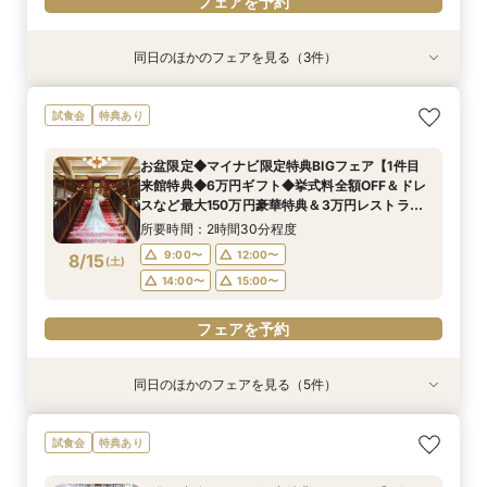
フェアを予約
同日のほかのフェアを見る（3件）
試食会
試食会
試食会
特典あり
特典あり
特典あり
動画あり
【初見学が1番お得】1件目来館特典付き◆1件目
【10名64万円◆専用会場有】最短1ヶ月で準備
【お買い物後にも◎90分クイック見学】1軒目見
試食会
特典あり
見学なら挙式料最大全額OFF◆光チャペルの挙式
OK！6名様から適用可10名64万円からの少人数
学でレストランペアチケットプレゼント付！チャ
体験×ドレス×近江牛＆絶品渡蟹など豪華3万相当
プラン×お見積もり相談◎柔軟に対応♪
ペル体験・会場・ドレス見学もできるクイック相
お盆限定◆マイナビ限定特典BIGフェア【1件目
試食フェア
談会◆シェフ特製豪華無料試食も！
所要時間：2時間30分程度
所要時間：2時間30分程度
所要時間：1時間30分程度
来館特典◆6万円ギフト◆挙式料全額OFF＆ドレ
11:00〜
11:00〜
11:00〜
15:00〜
15:00〜
15:00〜
8/14
8/14
8/14
スなど最大150万円豪華特典＆3万円レストラン
(
(
(
金
金
金
)
)
)
チケット】近江牛を含む3万円コースを無料で体
17:30〜
17:30〜
17:30〜
所要時間：2時間30分程度
験×全館見学
9:00〜
12:00〜
8/15
(
土
)
フェアを予約
フェアを予約
フェアを予約
14:00〜
15:00〜
フェアを予約
同日のほかのフェアを見る（5件）
試食会
試食会
試食会
試食会
試食会
特典あり
特典あり
特典あり
特典あり
特典あり
【ドレスが映える】憧れの大階段×歴史ある洋館
【初来館が1番お得】1件目来館で6万円ギフト付
【ミシュランの味☆】和牛&絶品渡蟹の豪華試食
【10名64万円★専用会場有】最短1ヶ月で準備
【見積相談のみでもOK◎90分クイック見学】レ
試食会
特典あり
で叶う◆1件目見学なら挙式料最大全額OFF×レス
き◆挙式料全額OFF＆ドレス20万円など最大150
も叶う満喫フェア！ 必ずもらえる豪華3万円相当
OK！6名様から適用可10名64万円からの少人数
ストランペアチケットプレゼント付！チャペル体
トランチケット付きフェアモダンな空間美を体
万円特典◆光チャペルの挙式体験×ドレス×近江
のレストランペアチケット付き！
プラン×お見積もり相談◎挙式日の延期も柔軟に
験・会場・ドレス見学もできるクイック相談会★