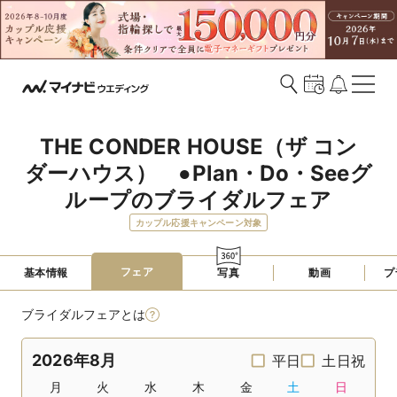
THE CONDER HOUSE（ザ コン
ダーハウス）　●Plan・Do・Seeグ
ループのブライダルフェア
カップル応援キャンペーン対象
フェア
基本情報
写真
動画
プ
ブライダルフェアとは
2026年8月
平日
土日祝
月
火
水
木
金
土
日