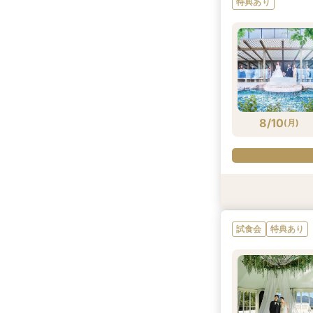
特典あり
8/9
8/9
8/9
8/9
(
(
(
(
日
日
日
日
)
)
)
)
8/10
(
月
)
特典あり
特典あり
試食会
特典あり