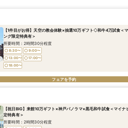
【1件目がお得】天空の教会体験×抽選10万ギフト◇和牛4万試食＜
ング限定特典有＞
所要時間：2時間30分程度
8:30〜
9:00〜
13:00〜
17:00〜
18:00〜
フェアを予約
【祝日BIG】来館10万ギフト×神戸パノラマ×黒毛和牛試食＜マイ
定特典有＞
所要時間：2時間30分程度