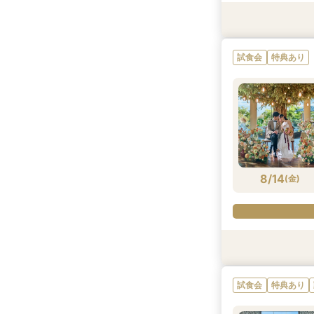
試食会
特典あり
特典あり
試食会
特典あり
8/13
8/13
(
(
木
木
)
)
8/14
(
金
)
試食会
特典あり
特典あり
試食会
特典あり