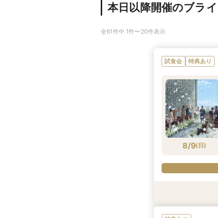
本日以降開催のブラ
全61件中 1件〜20件表示
試食会
特典あり
8/9
(
日
)
試食会
試食会
試食会
試食会
特典あり
特典あり
特典あり
特典あり