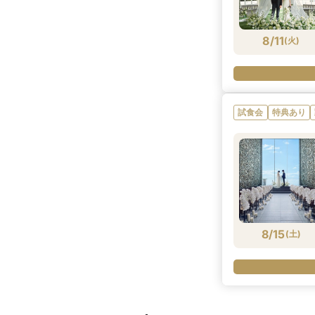
8/11
(
火
)
試食会
特典あり
8/15
(
土
)