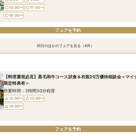
13:00〜
17:00〜
フェアを予約
フェアを予約
18:00〜
フェアを予約
同日のほかのフェアを見る（4件）
【10名～OK】少人数チャペル体験＆相談会×絶品コース試食♪＜マ
【お料理重視】神戸を一望◇絶景と美食のコラボ◇限定特典有＜マ
【2件目以降の式場見学の方へ】見積もり＆会場比較◇無料試食付＜
【初めてでも安心】結婚式まるわかり相談会◇豪華コース試食付＜
グ限定特典有＞
グ限定特典有＞
ディング限定特典有＞
ング限定特典有＞
所要時間：2時間40分程度
所要時間：2時間40分程度
所要時間：2時間30分程度
所要時間：2時間30分程度
【料理重視必見】黒毛和牛コース試食＆衣装20万優待相談会＜マイ
限定特典有＞
8:30〜
8:30〜
8:30〜
8:30〜
9:00〜
9:00〜
9:00〜
9:00〜
所要時間：2時間30分程度
13:00〜
13:00〜
13:00〜
13:00〜
17:00〜
17:00〜
17:00〜
17:00〜
12:00〜
13:00〜
18:00〜
18:00〜
18:00〜
18:00〜
14:00〜
フェアを予約
フェアを予約
フェアを予約
フェアを予約
フェアを予約