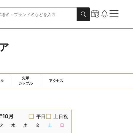
ェア
先輩

ャル
アクセス
カップル
年10月
平日
土日祝
火
水
木
金
土
日