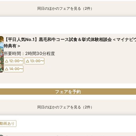
同日のほかのフェアを見る（2件）
【10名～OK】料理×絶景でおもてなし♪少人数W相談会＜マイナビ
【90分でご案内】仕事帰りに会場見学＆個別相談◇クイックフェア
特典有＞
ナビウェディング限定特典有＞
所要時間：2時間30分程度
所要時間：1時間30分程度
【平日人気No.1】黒毛和牛コース試食＆挙式体験相談会＜マイナビ
特典有＞
12:00〜
16:00〜
13:00〜
17:00〜
所要時間：2時間30分程度
14:00〜
12:00〜
13:00〜
14:00〜
フェアを予約
フェアを予約
フェアを予約
同日のほかのフェアを見る（2件）
【10名～OK】料理×絶景でおもてなし♪少人数W相談会＜マイナビ
【90分でご案内】仕事帰りに会場見学＆個別相談◇クイック相談会
動画あり
特典有＞
ナビウェディング限定特典有＞