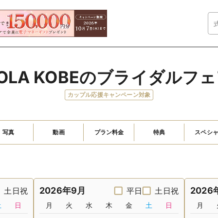
OLA KOBEのブライダルフ
カップル応援キャンペーン対象
写真
動画
プラン料金
特典
スペシ
2026年9月
2026
土日祝
平日
土日祝
土
日
月
火
水
木
金
土
日
月