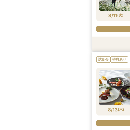
8/10
8/10
(
(
月
月
)
)
8/11
(
火
)
試食会
試食会
試食会
試食会
特典あり
特典あり
特典あり
特典あり
試食会
特典あり
8/11
8/11
8/11
8/11
(
(
(
(
火
火
火
火
)
)
)
)
8/13
(
木
)