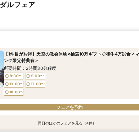
イダルフェア
【1件目がお得】天空の教会体験×抽選10万ギフト◇和牛4万試食＜
ング限定特典有＞
所要時間：2時間30分程度
8:30〜
9:00〜
13:00〜
17:00〜
18:00〜
フェアを予約
同日のほかのフェアを見る（4件）
【10名～OK】少人数チャペル体験＆相談会×絶品コース試食♪＜マ
【2件目以降の式場見学の方へ】見積もり＆会場比較◇無料試食＜マ
【お料理重視】神戸を一望◇絶景と美食のコラボ◇限定特典有＜マ
【初めてでも安心】結婚式まるわかり相談会◇豪華コース試食付＜