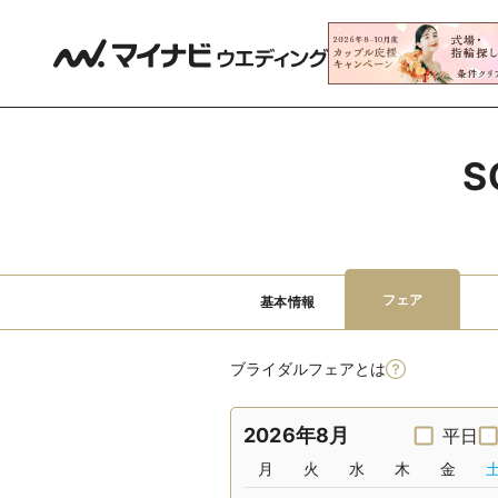
S
フェア
基本情報
ブライダルフェアとは
2026年8月
平日
月
火
水
木
金