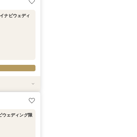
イナビウェディ
＜マイナビウェ
＜次回来館時マイ
ナビウェディング限