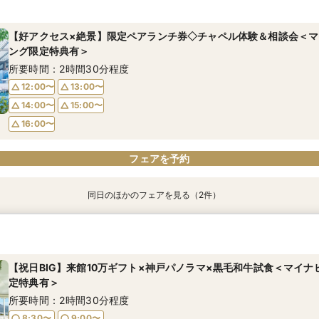
グ限定特典有＞
ング限定特典有＞
グ限定特典有＞
ング限定特典有＞
所要時間：2時間40分程度
所要時間：2時間40分程度
所要時間：2時間40分程度
所要時間：2時間30分程度
【好アクセス×絶景】限定ペアランチ券◇チャペル体験＆相談会＜マ
ング限定特典有＞
8:30〜
8:30〜
8:30〜
8:30〜
9:00〜
9:00〜
9:00〜
9:00〜
所要時間：2時間30分程度
13:00〜
13:00〜
13:00〜
13:00〜
17:00〜
17:00〜
17:00〜
17:00〜
12:00〜
13:00〜
18:00〜
18:00〜
18:00〜
18:00〜
14:00〜
15:00〜
フェアを予約
フェアを予約
フェアを予約
フェアを予約
16:00〜
フェアを予約
同日のほかのフェアを見る（2件）
【10名～OK】料理×絶景でおもてなし♪少人数＆家族婚限定相談会
【90分でご案内】仕事帰りに会場見学＆個別相談◇クイック相談会
ディング限定特典有＞
ナビウェディング限定特典有＞
所要時間：2時間30分程度
所要時間：1時間30分程度
【祝日BIG】来館10万ギフト×神戸パノラマ×黒毛和牛試食＜マイ
定特典有＞
12:00〜
16:00〜
13:00〜
17:00〜
所要時間：2時間30分程度
14:00〜
15:00〜
8:30〜
9:00〜
16:00〜