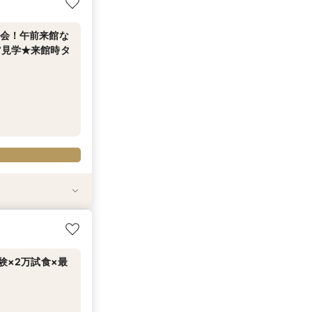
84万円特典付＞
5品コース贅沢試
談会！午前来館な
館見学★来館時タ
で印象に残すチャ
全館見学×個別
専属プランナー
属プランナーによ
絶景チャペルで挙
84万円特典付＞
5品コース贅沢試
験×2万試食×最