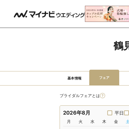
鶴
フェア
基本情報
ブライダルフェアとは
2026年8月
平日
月
火
水
木
金