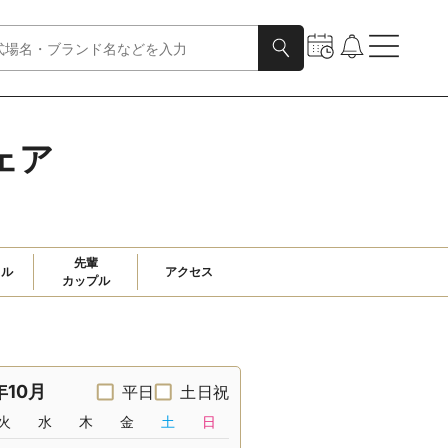
ェア
先輩

ャル
アクセス
カップル
年10月
平日
土日祝
火
水
木
金
土
日