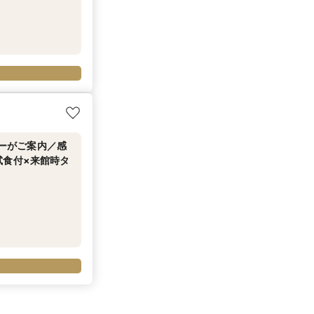
ナーがご案内／感
試食付×来館時タ