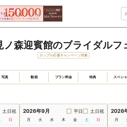
見ノ森迎賓館のブライダルフ
カップル応援キャンペーン対象
写真
動画
プラン料金
特典
スペシ
2026年9月
2026
土日祝
平日
土日祝
土
日
月
火
水
木
金
土
日
月