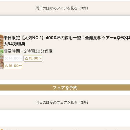
同日のほかのフェアを見る（3件）
＜20名～OK＞贅沢試食×森のチャペル体験×少人数ウェディング相
２組限定【料理重視必見】ゲスト想いの懐石フレンチ試食×平日だか
＼初見学におすすめ☆平日限定／おもてなしに重要なお料理”懐石フ
貸切見学ツアー×最大84万円優待／専属プランナーと予算×準備じ
×4000坪の森を全館見学で堪能♪
所要時間：2時間30分程度
所要時間：2時間30分程度
所要時間：2時間30分程度
平日限定【人気NO.1】4000坪の森を一望！全館見学ツアー×挙式体
13:00〜
14:00〜
大84万特典
13:00〜
13:00〜
14:00〜
14:00〜
15:00〜
16:00〜
所要時間：2時間30分程度
15:00〜
15:00〜
16:00〜
16:00〜
14:00〜
15:00〜
16:00〜
フェアを予約
フェアを予約
フェアを予約
フェアを予約
同日のほかのフェアを見る（3件）
＜20名～OK＞贅沢試食×森のチャペル体験×少人数ウェディング相
２組限定【料理重視必見】ゲスト想いの懐石フレンチ試食×平日だか
＼初見学におすすめ☆平日限定／おもてなしに重要なお料理”懐石フ
貸切見学ツアー×最大84万円優待／専属プランナーと予算×準備じ
×4000坪の森を全館見学で堪能♪
所要時間：2時間30分程度