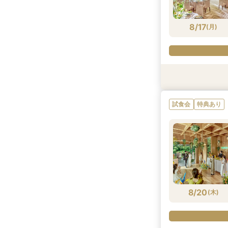
8/16
8/16
8/16
8/16
8/16
(
(
(
(
(
日
日
日
日
日
)
)
)
)
)
8/17
(
月
)
試食会
試食会
試食会
特典あり
特典あり
特典あり
試食会
特典あり
8/17
8/17
8/17
8/17
(
(
(
(
月
月
月
月
)
)
)
)
8/20
(
木
)