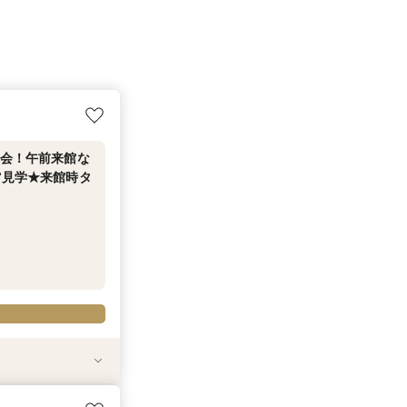
談会！午前来館な
館見学★来館時タ
で印象に残すチャ
全館見学×個別
専属プランナー
属プランナーによ
絶景チャペルで挙