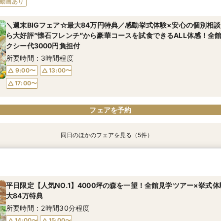
動画あり
ペル見学×準備&見積もり相談会×午前中フェアで豪華無料試食＜最大
相談会
と予算×準備じっくり相談会
るじっくり相談会フェア！ドレス10万円ご優待付♪
式体験×4000坪の緑溢れた迎賓館ALL見学ツアー！9時来館で豪華
食付★ドレス優待チケット付フェア
所要時間：2時間30分程度
所要時間：3時間程度
所要時間：3時間程度
所要時間：3時間程度
＼週末BIGフェア☆最大84万円特典／感動挙式体験×安心の個別相
所要時間：3時間程度
ら大好評”懐石フレンチ”から豪華コースを試食できるALL体感！全
9:00〜
9:00〜
9:00〜
9:00〜
13:00〜
13:00〜
13:00〜
13:00〜
クシー代3000円負担付
9:00〜
13:00〜
17:00〜
17:00〜
17:00〜
17:00〜
所要時間：3時間程度
17:00〜
9:00〜
13:00〜
17:00〜
フェアを予約
フェアを予約
フェアを予約
フェアを予約
フェアを予約
フェアを予約
同日のほかのフェアを見る（5件）
＼2027年内★先行予約スタート／準備しっかり！1件目来館◎五感
＼初見学におすすめ／おもてなし料理の贅沢試食×都会の森を貸切る
【料理重視必見】ゲスト想いの懐石フレンチ試食×全館見学ツアー／
＜20～39名限定＞少人数・家族婚限定のお得プランをご用意！専
【マイナビ限定☆最大84万円ご優待】＼チャペル重視必見／話題の
ペル見学×準備&見積もり相談会×午前中フェアで豪華無料試食＜最大
相談会
と予算×準備じっくり相談会
るじっくり相談会フェア！ドレス10万円ご優待付♪
式体験×4000坪の緑溢れた迎賓館ALL見学ツアー！9時来館で豪華
食付★ドレス優待チケット付フェア
所要時間：2時間30分程度
所要時間：3時間程度
所要時間：3時間程度
所要時間：3時間程度
平日限定【人気NO.1】4000坪の森を一望！全館見学ツアー×挙式体
所要時間：3時間程度
大84万特典
9:00〜
9:00〜
9:00〜
9:00〜
13:00〜
13:00〜
13:00〜
13:00〜
9:00〜
13:00〜
所要時間：2時間30分程度
17:00〜
17:00〜
17:00〜
17:00〜
17:00〜
14:00〜
15:00〜