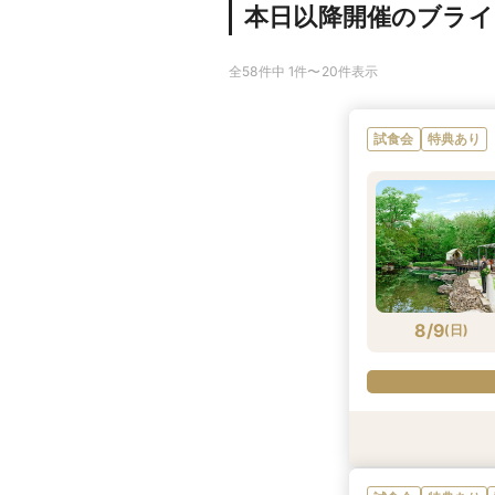
本日以降開催のブラ
全58件中 1件〜20件表示
試食会
特典あり
8/9
(
日
)
試食会
試食会
試食会
試食会
試食会
特典あり
特典あり
特典あり
特典あり
特典あり