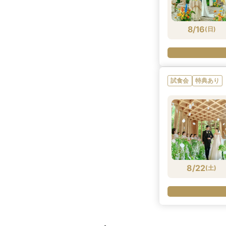
8/16
(
日
)
試食会
特典あり
8/22
(
土
)