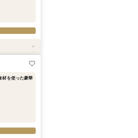
属プランナーによ
ツアー×最大84
レンチ”贅沢試食
食材を使った豪華