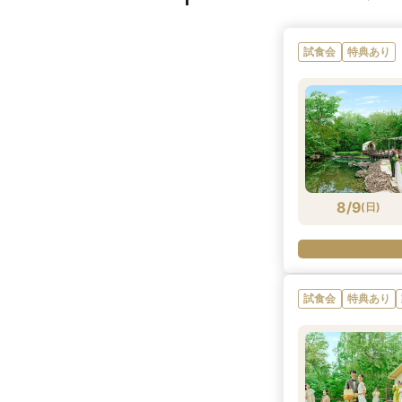
試食会
特典あり
8/9
(
日
)
試食会
特典あり