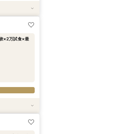
談会
らこそゆったり
レンチ”贅沢試食
っくり相談会！
験×2万試食×最
談会
らこそゆったり
レンチ”贅沢試食
っくり相談会！