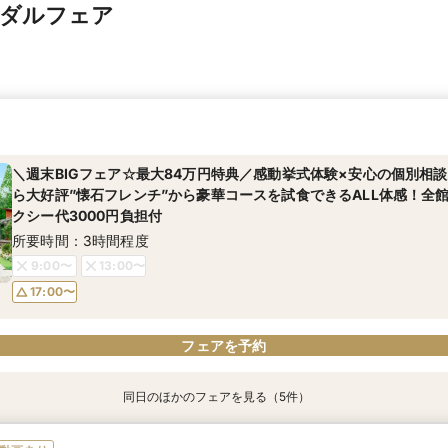
イダルフェア
＼週末BIGフェア☆最大84万円特典／感動挙式体験×安心の個別相
ら大好評”懐石フレンチ”から豪華コースを試食できるALL体感！全
クシー代3000円負担付
所要時間：3時間程度
9:00〜
13:00〜
17:00〜
フェアを予約
同日のほかのフェアを見る（5件）
＼2027年内★先行予約スタート／準備しっかり！1件目来館◎五感
＼初見学におすすめ／おもてなし料理の贅沢試食×都会の森を貸切る
【料理重視必見】ゲスト想いの懐石フレンチ試食×全館見学ツアー／
＜20～39名限定＞少人数・家族婚限定のお得プランをご用意！専
【マイナビ限定☆最大84万円ご優待】＼チャペル重視必見／話題の