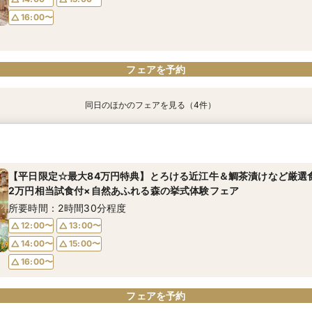
16:00〜
フェアを予約
フェアを予約
フェアを予約
フェアを予約
フェアを予約
フェアを予約
同日のほかのフェアを見る（4件）
＜20～39名限定＞少人数・家族婚限定のお得プランをご用意！専
＼スマホ＆自宅で参加OK／遠方や見学前の無料オンライン相談会
２組限定【料理重視必見】ゲスト想いの懐石フレンチ試食×全館見学
＼初見学におすすめ☆豪華試食／おもてなしに重要なお料理”懐石フ
るじっくり相談会フェア！ドレス10万円ご優待付♪
万円特典／専属プランナーと予算×準備じっくり相談会！
×全館見学×森の挙式体験×相談会
所要時間：1時間程度
所要時間：3時間程度
所要時間：2時間30分程度
所要時間：2時間30分程度
【平日限定☆最大84万円特典】とろける近江牛＆鯛茶漬けなど厳選
14:00〜
15:00〜
2万円相当試食付×自然あふれる森の挙式体験フェア
12:00〜
14:00〜
14:00〜
13:00〜
15:00〜
15:00〜
16:00〜
17:00〜
所要時間：2時間30分程度
14:00〜
16:00〜
16:00〜
15:00〜
12:00〜
13:00〜
16:00〜
14:00〜
15:00〜
フェアを予約
フェアを予約
フェアを予約
フェアを予約
16:00〜
フェアを予約