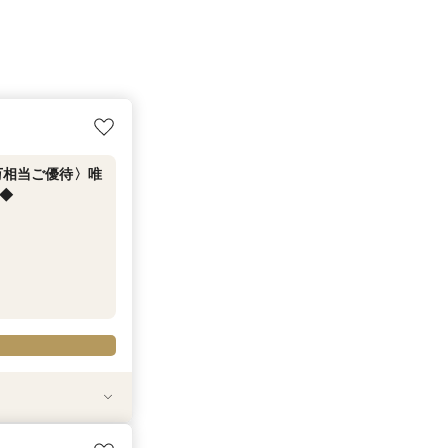
万相当ご優待〉唯
◆
】〈総額70万相