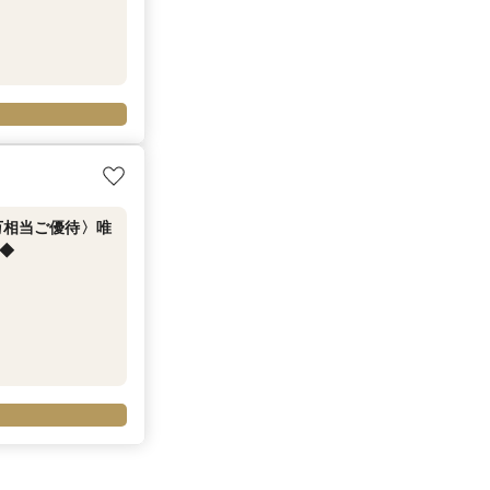
万相当ご優待〉唯
◆