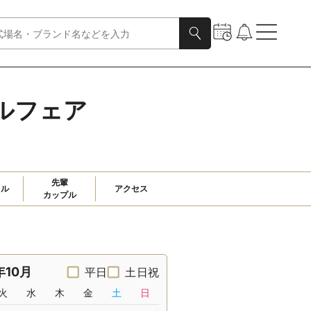
ルフェア
先輩

ャル
アクセス
カップル
年10月
平日
土日祝
火
水
木
金
土
日