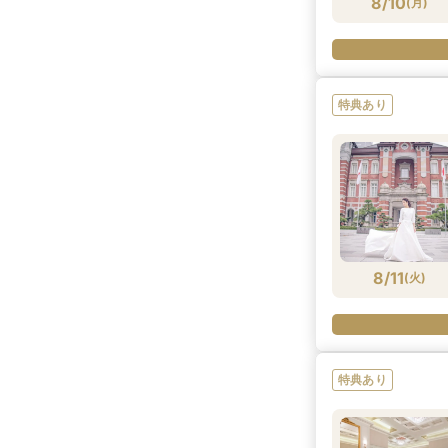
8/10
(
月
)
特典あり
8/11
(
火
)
特典あり