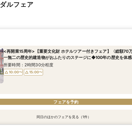
イダルフェア
<再開業15周年>【重要文化財 ホテルツアー付きフェア】〈総額70
一無二の歴史的建造物がおふたりのステージに◆100年の歴史を体感
所要時間：2時間30分程度
10:00〜
15:00〜
フェアを予約
同日のほかのフェアを見る（1件）
<再開業15周年>【コーディネート会場見学でイメージ作りの第一歩