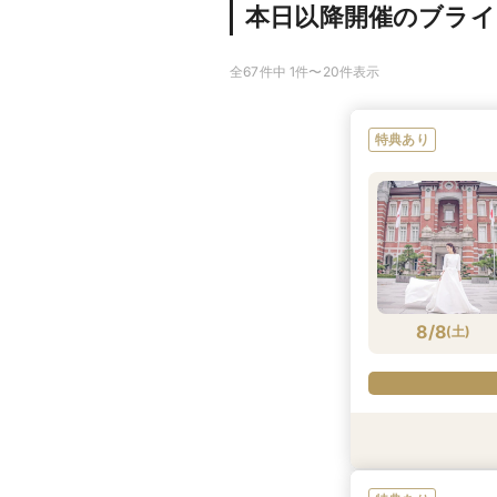
本日以降開催のブラ
全67件中 1件〜20件表示
特典あり
8/8
(
土
)
特典あり