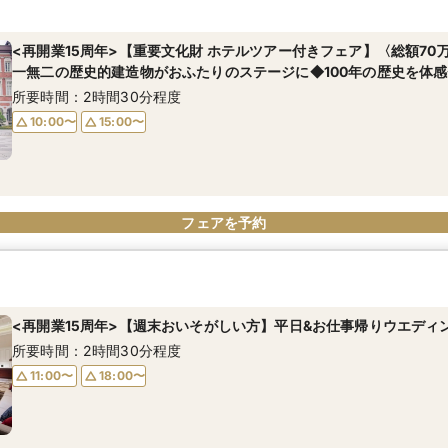
当ご優待〉ヨーロピアンクラシックのエレガントな上質空間を体感
所要時間：2時間30分程度
<再開業15周年>【重要文化財 ホテルツアー付きフェア】〈総額70
一無二の歴史的建造物がおふたりのステージに◆100年の歴史を体感
10:00〜
15:00〜
所要時間：2時間30分程度
10:00〜
15:00〜
フェアを予約
フェアを予約
<再開業15周年>【週末おいそがしい方】平日&お仕事帰りウエディ
所要時間：2時間30分程度
11:00〜
18:00〜