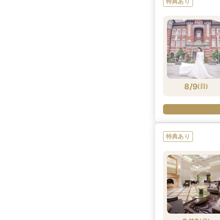
特典あり
8/8
(
土
)
8/9
(
日
)
特典あり