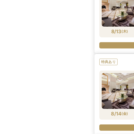
8/13
(
木
)
特典あり
8/14
(
金
)