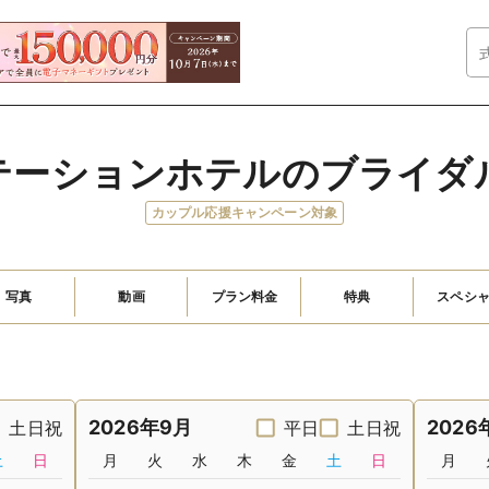
テーションホテルのブライダ
カップル応援キャンペーン対象
写真
動画
プラン料金
特典
スペシ
2026年9月
2026
土日祝
平日
土日祝
土
日
月
火
水
木
金
土
日
月