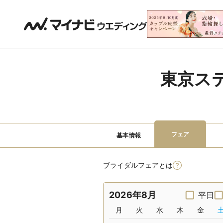
東京ス
フェア
基本情報
ブライダルフェアとは
2026年8月
平日
月
火
水
木
金