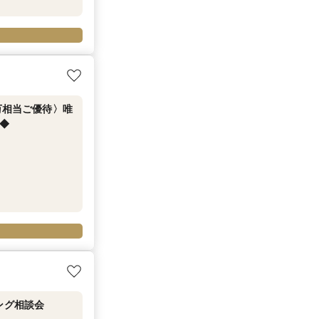
万相当ご優待〉唯
◆
ング相談会