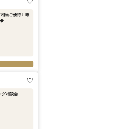
万相当ご優待〉唯
◆
ング相談会