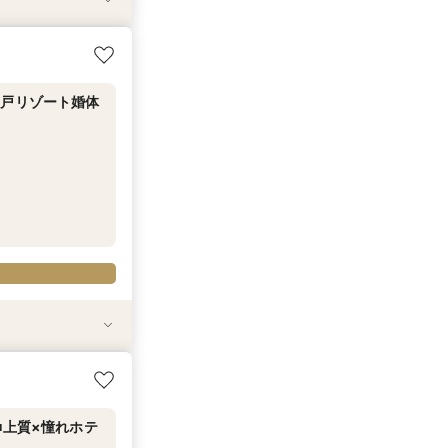
無料試食付│マイ
験×特典付フェ
ルと正統派大聖
◆贅沢コース試
婚≪マイナビ限定
な見学を★特典＆
ートテラス付会
神戸リゾート婚体
マイナビ限定特典
な見学を★特典付
婚≪マイナビ限定
│マイナビ限定特
■上質×憧れホテ