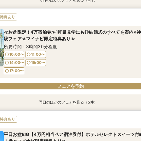
【初見学の方にオススメ◎】費用の相談×イメージ体験で安心相談＋
【料理重視派必見】神戸牛など厳選食材のコース試食×感動の挙式体
【2万円相当コース試食付】少人数＆家族婚フェア≪ガラスのチャペ
【2件目以降の見学◎】1日3組限定◆会場&見積もり徹底比較で安心
＼新プラン発表*2026年内限定／★お得に叶える神戸絶景リゾート
お盆期間限定！【遠方カップル＆地元婚フェア】帰省中にスムーズ
特典あり
ナビ限定特典あり
ア
堂◇ホテル最上階からの眺め＆オープンキッチン付会場とプライベ
食付フェア
特典あり≫
試食付き相談会│マイナビ限定特典あり
場！好みに合わせて選べるのが魅力！≫
所要時間：3時間程度
所要時間：3時間程度
所要時間：3時間程度
所要時間：3時間程度
所要時間：3時間程度
≪お盆限定！4万宿泊券≫1軒目見学にも◎結婚式のすべてを案内×
所要時間：3時間程度
験フェア≪マイナビ限定特典あり≫
9:15〜
9:15〜
9:15〜
9:15〜
9:15〜
14:00〜
14:00〜
14:00〜
14:00〜
14:00〜
9:15〜
14:00〜
所要時間：3時間30分程度
17:30〜
17:30〜
17:30〜
17:30〜
17:30〜
17:30〜
10:00〜
11:00〜
14:00〜
15:00〜
フェアを予約
フェアを予約
フェアを予約
フェアを予約
フェアを予約
フェアを予約
17:00〜
フェアを予約
同日のほかのフェアを見る（5件）
特典あり
特典あり
特典あり
特典あり
【6名65万円】宿泊券＆ドレス特典＆スイーツ付き少人数フェア≪
お盆期間限定！【遠方カップル＆地元婚フェア】帰省中にスムーズ
【挙式のみorフォト婚をご検討の方へ】宿泊付きお得プランご案内♪
＼新プラン発表*2026年内限定／★お得に叶える神戸絶景リゾート
＜花嫁体験◎4万宿泊券×衣裳優待＞ブランドドレス試着×挙式体験
特典あり
あり≫
き相談会│マイナビ限定特典あり
特典あり≫
典あり
所要時間：3時間30分程度
所要時間：3時間30分程度
所要時間：3時間30分程度
所要時間：3時間30分程度
所要時間：3時間30分程度
平日お盆BIG【4万円相当ペア宿泊券付】ホテルセレクトスイーツ付
10:00〜
11:00〜
ル婚≪マイナビ限定特典あり≫
10:00〜
10:00〜
10:00〜
10:00〜
11:00〜
11:00〜
11:00〜
11:00〜