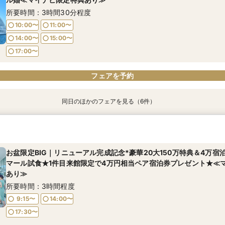
14:00〜
15:00〜
所要時間：3時間30分程度
14:00〜
14:00〜
14:00〜
14:00〜
15:00〜
15:00〜
15:00〜
15:00〜
17:00〜
10:00〜
11:00〜
17:00〜
17:00〜
17:00〜
17:00〜
14:00〜
15:00〜
フェアを予約
フェアを予約
フェアを予約
フェアを予約
フェアを予約
17:00〜
フェアを予約
同日のほかのフェアを見る（6件）
特典あり
特典あり
特典あり
特典あり
特典あり
＜1件目見学の方に◎結婚式のすべてをご案内＞宿泊券付×神戸リゾ
【6名65万円】宿泊券＆ドレス特典＆スイーツ付き少人数フェア≪
お盆期間限定！【遠方カップル＆地元婚フェア】帰省中にスムーズ
【挙式のみorフォト婚をご検討の方へ】宿泊付きお得プランご案内♪
＼新プラン発表*2026年内限定／★お得に叶える神戸絶景リゾート
＜花嫁体験◎4万宿泊券×衣裳優待＞ブランドドレス試着×挙式体験
マイナビ限定特典あり≫
あり≫
き相談会│マイナビ限定特典あり
特典あり≫
典あり
所要時間：3時間30分程度
所要時間：3時間30分程度
所要時間：3時間30分程度
所要時間：3時間30分程度
所要時間：3時間30分程度
所要時間：3時間30分程度
お盆限定BIG｜リニューアル完成記念*豪華20大150万特典＆4万宿
10:00〜
11:00〜
マール試食★1件目来館限定で4万円相当ペア宿泊券プレゼント★≪
10:00〜
10:00〜
10:00〜
10:00〜
10:00〜
11:00〜
11:00〜
11:00〜
11:00〜
11:00〜
14:00〜
15:00〜
あり≫
14:00〜
14:00〜
14:00〜
14:00〜
14:00〜
15:00〜
15:00〜
15:00〜
15:00〜
15:00〜
17:00〜
所要時間：3時間程度
17:00〜
17:00〜
17:00〜
17:00〜
17:00〜
9:15〜
14:00〜
17:30〜
フェアを予約
フェアを予約
フェアを予約
フェアを予約
フェアを予約
フェアを予約