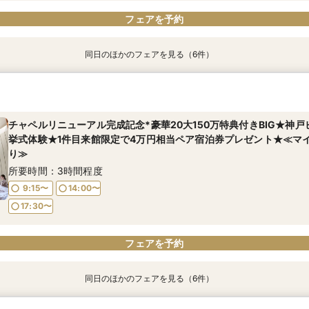
フェアを予約
同日のほかのフェアを見る（6件）
【初見学の方にオススメ◎】費用の相談×イメージ体験で安心相談＋
【料理重視派必見】神戸牛など厳選食材のコース試食×感動の挙式体
【2万円相当コース試食付】少人数＆家族婚フェア≪ガラスのチャペ
【2件目以降の見学◎】1日3組限定◆会場&見積もり徹底比較で安心
＼新プラン発表*2026年内限定／★お得に叶える神戸絶景リゾート
お盆期間限定！【遠方カップル＆地元婚フェア】帰省中にスムーズ
ナビ限定特典あり
ア
堂◇ホテル最上階からの眺め＆オープンキッチン付会場とプライベ
食付フェア
特典あり≫
試食付き相談会│マイナビ限定特典あり
場！好みに合わせて選べるのが魅力！≫
所要時間：3時間程度
所要時間：3時間程度
所要時間：3時間程度
所要時間：3時間程度
所要時間：3時間程度
チャペルリニューアル完成記念*豪華20大150万特典付きBIG★神
所要時間：3時間程度
挙式体験★1件目来館限定で4万円相当ペア宿泊券プレゼント★≪マ
9:15〜
9:15〜
9:15〜
9:15〜
9:15〜
14:00〜
14:00〜
14:00〜
14:00〜
14:00〜
り≫
9:15〜
14:00〜
17:30〜
17:30〜
17:30〜
17:30〜
17:30〜
所要時間：3時間程度
17:30〜
9:15〜
14:00〜
17:30〜
フェアを予約
フェアを予約
フェアを予約
フェアを予約
フェアを予約
フェアを予約
フェアを予約
同日のほかのフェアを見る（6件）