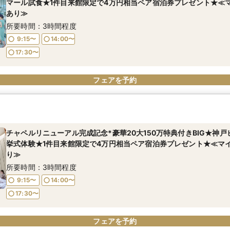
マール試食★1件目来館限定で4万円相当ペア宿泊券プレゼント★≪
あり≫
所要時間：3時間程度
9:15〜
14:00〜
17:30〜
フェアを予約
チャペルリニューアル完成記念*豪華20大150万特典付きBIG★神
挙式体験★1件目来館限定で4万円相当ペア宿泊券プレゼント★≪マ
り≫
所要時間：3時間程度
9:15〜
14:00〜
17:30〜
フェアを予約