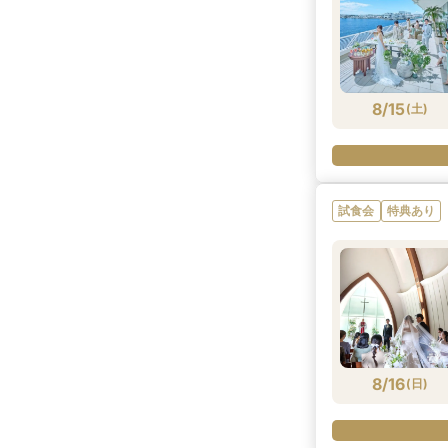
8/15
(
土
)
試食会
特典あり
8/16
(
日
)