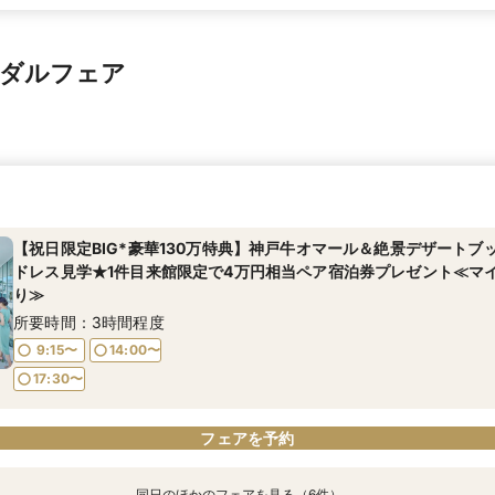
イダルフェア
【祝日限定BIG*豪華130万特典】神戸牛オマール＆絶景デザートブ
ドレス見学★1件目来館限定で4万円相当ペア宿泊券プレゼント≪マ
り≫
所要時間：3時間程度
9:15〜
14:00〜
17:30〜
フェアを予約
同日のほかのフェアを見る（6件）