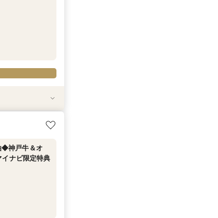
ート体験フェア≪
マイナビ限定特典
な見学を★特典付
婚≪マイナビ限定
│マイナビ限定特
泊◆神戸牛＆オ
マイナビ限定特典