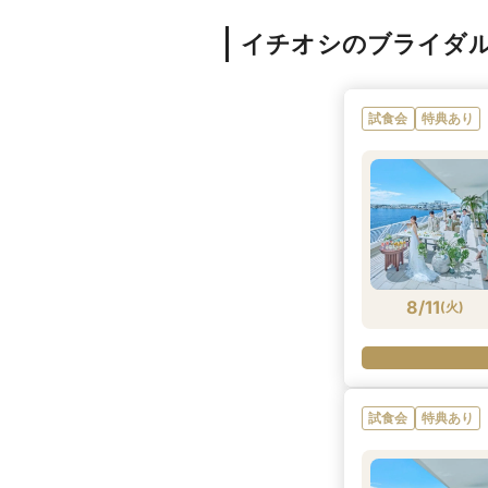
イチオシのブライダ
試食会
特典あり
8/11
(
火
)
試食会
特典あり