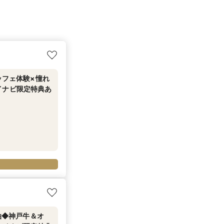
ッフェ体験×憧れ
イナビ限定特典あ
泊◆神戸牛＆オ