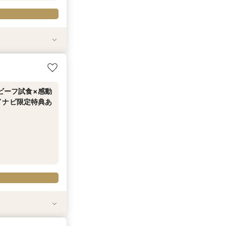
無料試食付│マイ
験×特典付フェ
ルと正統派大聖
◆贅沢コース試
婚≪マイナビ限定
な見学を★特典＆
ートテラス付会
戸ビーフ試食×感動
イナビ限定特典あ