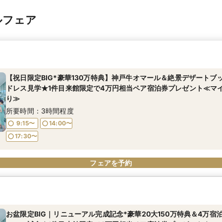
ルフェア
【祝日限定BIG*豪華130万特典】神戸牛オマール＆絶景デザートブ
ドレス見学★1件目来館限定で4万円相当ペア宿泊券プレゼント≪マ
り≫
所要時間：3時間程度
9:15〜
14:00〜
17:30〜
フェアを予約
お盆限定BIG｜リニューアル完成記念*豪華20大150万特典＆4万宿