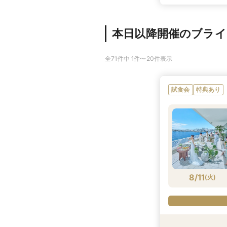
本日以降開催のブラ
全71件中 1件〜20件表示
試食会
特典あり
8/11
(
火
)