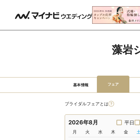
藻岩
フェア
基本情報
ブライダルフェアとは
2026年8月
平日
月
火
水
木
金