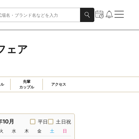
フェア
先輩

ャル
アクセス
カップル
年10月
平日
土日祝
火
水
木
金
土
日