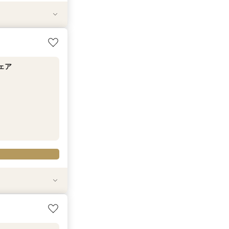
談会
学ツアー
ェア