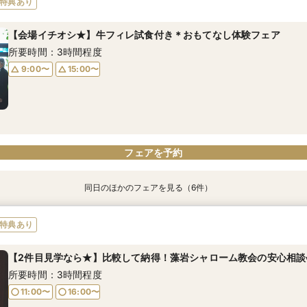
特典あり
所要時間：3時間程度
所要時間：3時間程度
所要時間：3時間程度
所要時間：3時間程度
所要時間：3時間程度
【会場イチオシ★】牛フィレ試食付き＊おもてなし体験フェア
9:00〜
9:00〜
9:00〜
9:00〜
9:00〜
15:00〜
15:00〜
15:00〜
15:00〜
15:00〜
所要時間：3時間程度
9:00〜
15:00〜
フェアを予約
フェアを予約
フェアを予約
フェアを予約
フェアを予約
フェアを予約
同日のほかのフェアを見る（6件）
特典あり
特典あり
特典あり
特典あり
特典あり
特典あり
【愛され花嫁*ALL体験♪】歴史ある本格大聖堂×美食フェア！
【金額重視派におすすめ】豪華特典付き＆ドレス試着フェア
【フォトウエディング＆会食】大聖堂フォトウエディング相談会
★初見学おススメ★少人数WD相談会
BIG特典付き【プレ】オータムブライダルフェア
【2件目来館がおすすめ】比べて納得★来館おすすめ相談会
特典あり
所要時間：3時間程度
所要時間：3時間程度
所要時間：2時間程度
所要時間：3時間程度
所要時間：3時間程度
所要時間：3時間程度
【2件目見学なら★】比較して納得！藻岩シャローム教会の安心相談
9:00〜
9:00〜
9:00〜
9:00〜
9:00〜
9:00〜
15:00〜
15:00〜
15:00〜
15:00〜
15:00〜
15:00〜
所要時間：3時間程度
11:00〜
16:00〜