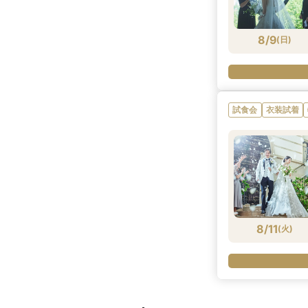
8/9
(
日
)
試食会
衣装試着
8/11
(
火
)