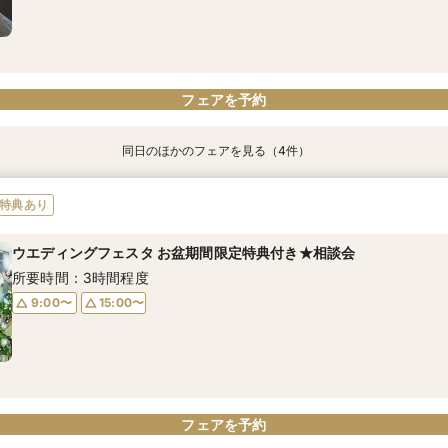
フェアを予約
フェアを予約
フェアを予約
フェアを予約
フェアを予約
フェアを予約
フェアを予約
同日のほかのフェアを見る（4件）
特典あり
特典あり
特典あり
【見学・相談だけでもOK】60分クイック相談会
≪当館最大40万円特典≫少人数WD相談会
【お子様と一緒の結婚式】専用プラン◇80万特典付き◇WD相談会
BIG特典付き【プレ】オータムブライダルフェア
特典あり
所要時間：1時間程度
所要時間：2時間程度
所要時間：3時間程度
所要時間：3時間程度
ウエディングフェスタ お盆期間限定特典付き★相談会
11:00〜
11:00〜
11:00〜
11:00〜
16:00〜
16:00〜
16:00〜
16:00〜
所要時間：3時間程度
9:00〜
15:00〜
フェアを予約
フェアを予約
フェアを予約
フェアを予約
フェアを予約