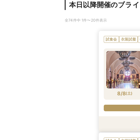
本日以降開催のブラ
全74件中 1件〜20件表示
試食会
衣装試着
8/8
(
土
)
試食会
試食会
試食会
試食会
試食会
衣装試着
衣装試着
衣装試着
衣装試着
衣装試着