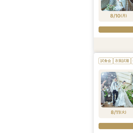
8/9
8/9
8/9
8/9
8/9
8/9
(
(
(
(
(
(
日
日
日
日
日
日
)
)
)
)
)
)
8/10
(
月
)
衣装試着
試食会
試食会
試食会
衣装試着
衣装試着
衣装試着
特典あり
試食会
衣装試着
8/10
8/10
8/10
8/10
(
(
(
(
月
月
月
月
)
)
)
)
8/11
(
火
)