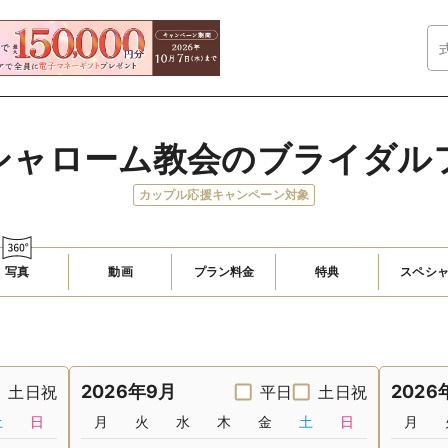
シャローム教会のブライダル
カップル応援キャンペーン対象
写真
動画
プラン料金
特典
スペシ
2026年9月
2026
土日祝
平日
土日祝
土
日
月
火
水
木
金
土
日
月