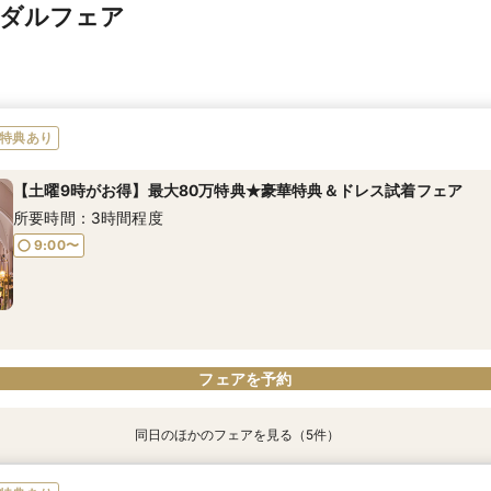
イダルフェア
特典あり
【土曜9時がお得】最大80万特典★豪華特典＆ドレス試着フェア
所要時間：3時間程度
9:00〜
フェアを予約
同日のほかのフェアを見る（5件）
特典あり
特典あり
特典あり
特典あり
特典あり
【愛され花嫁*ALL体験♪】歴史ある本格大聖堂×美食フェア！
1件目来館にもおすすめ☆【お料理重視派に人気】コース料理付き相
★初見学おススメ★少人数WD相談会
【1件目来館がお得★嬉しい特典付き】初めての方でも安心。館内見
【会場イチオシ★】牛フィレ試食付き＊おもてなし体験フェア