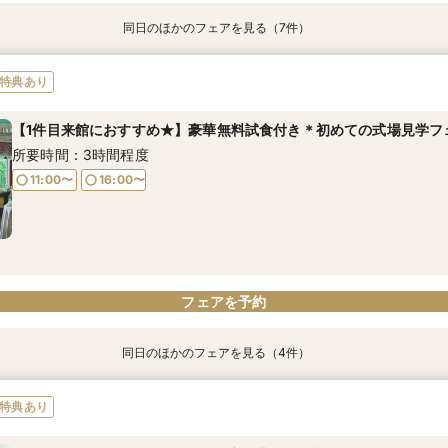
同日のほかのフェアを見る（7件）
特典あり
特典あり
特典あり
特典あり
特典あり
特典あり
特典あり
【愛され花嫁*ALL体験♪】歴史ある本格大聖堂×美食フェア！
1件目来館にもおすすめ☆【お料理重視派に人気】コース料理付き相
★初見学おススメ★少人数WD相談会
【1件目来館がお得★嬉しい特典付き】初めての方でも安心。館内見
【会場イチオシ★】牛フィレ試食付き＊おもてなし体験フェア
BIG特典付き【プレ】オータムブライダルフェア
【2件目来館がおすすめ】比べて納得★来館おすすめ相談会
特典あり
所要時間：3時間程度
所要時間：3時間程度
所要時間：3時間程度
所要時間：3時間程度
所要時間：3時間程度
所要時間：3時間程度
所要時間：3時間程度
【1件目来館におすすめ★】豪華無料試食付き＊初めての式場見学フ
9:00〜
9:00〜
9:00〜
9:00〜
9:00〜
9:00〜
9:00〜
15:00〜
15:00〜
15:00〜
15:00〜
15:00〜
15:00〜
15:00〜
所要時間：3時間程度
11:00〜
16:00〜
フェアを予約
フェアを予約
フェアを予約
フェアを予約
フェアを予約
フェアを予約
フェアを予約
フェアを予約
同日のほかのフェアを見る（4件）
特典あり
特典あり
特典あり
特典あり
【ゲスト目線で館内見学】コース料理×聖堂見学×控室
2026年秋婚◇最大100万特典付きのお得プランをご提案★
BIG特典付き【プレ】オータムブライダルフェア
ウエディングフェスタ お盆期間限定特典付き★相談会
特典あり
所要時間：3時間程度
所要時間：3時間程度
所要時間：3時間程度
所要時間：3時間程度