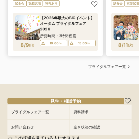
試食会
衣装試着
特典あり
試食会
衣装試
【2026年最大のBIGイベント】
オータム ブライダルフェア
2026
所要時間：3時間程度
10:00〜
15:00〜
8/9
8/11
(
日
)
(
火
)
ブライダルフェア一覧
見学・相談予約
ブライダルフェア一覧
資料請求
お問い合わせ
空き状況の確認
この式場を見ている人にオススメ