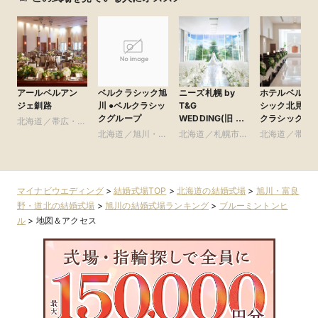
アールベルアン
ニーズ札幌 by
ホテルベルク
ベルクラシック旭
ジェ釧路
T&G
シック北見 ●
川 ●ベルクラシッ
WEDDING(旧 ヒ
クラシックグ
クグループ
北海道／帯広・釧
ルサイドクラブ迎
プ
路・北見・道東
北海道／札幌市・
北海道／帯広
北海道／旭川・富
賓館 札幌)
札幌近郊
路・北見・道
良野・道北
マイナビウエディング
>
結婚式場TOP
>
北海道の結婚式場
>
旭川・富良
野・道北の結婚式場
>
旭川の結婚式場ランキング
>
ブルーミントンヒ
ル
>
地図＆アクセス