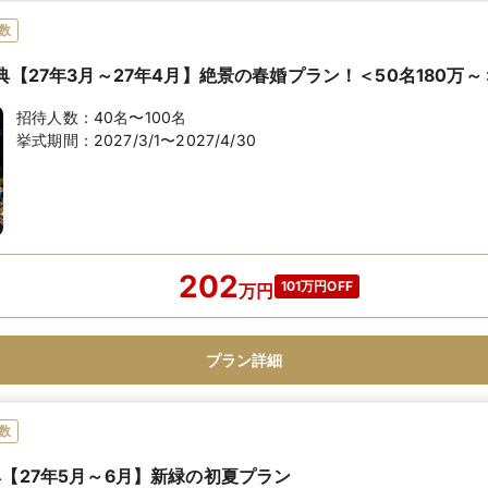
数
典【27年3月～27年4月】絶景の春婚プラン！＜50名180万～
招待人数：
40名〜100名
挙式期間：
2027/3/1〜2027/4/30
202
101万円OFF
万
円
プラン詳細
数
典【27年5月～6月】新緑の初夏プラン