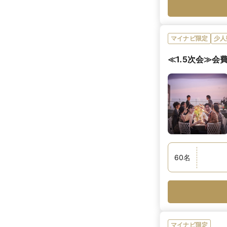
マイナビ限定
少人
≪1.5次会≫会
60
名
マイナビ限定