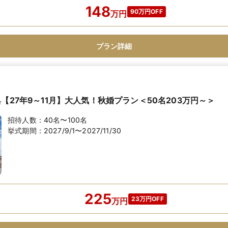
148
90万円OFF
万
円
プラン詳細
【27年9～11月】大人気！秋婚プラン＜50名203万円～＞
招待人数：
40名〜100名
挙式期間：
2027/9/1〜2027/11/30
225
23万円OFF
万
円