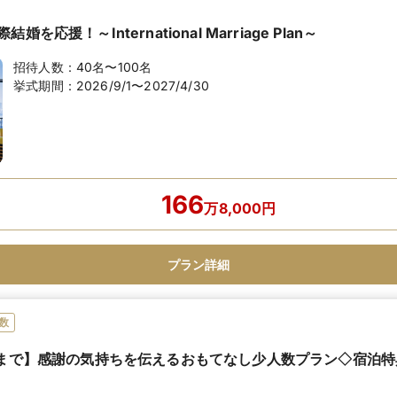
を応援！～International Marriage Plan～
招待人数：
40名〜100名
挙式期間：
2026/9/1〜2027/4/30
166
万
8,000
円
プラン詳細
数
式まで】感謝の気持ちを伝えるおもてなし少人数プラン◇宿泊特