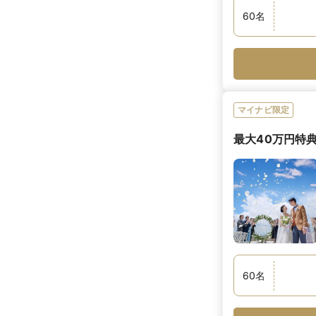
60
名
マイナビ限定
最大40万円特典
60
名