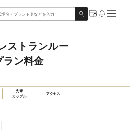
GE（レストランルー
プラン料金
先輩

アクセス
カップル