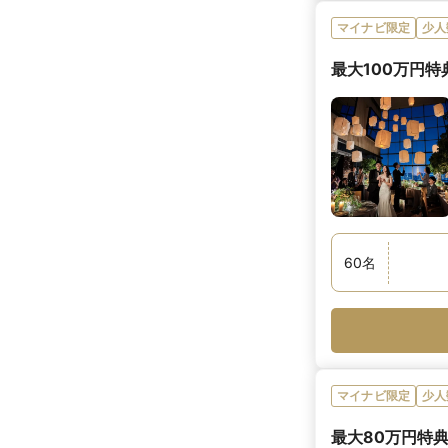
マイナビ限定
少人
最大100万円特
60
名
マイナビ限定
少人
最大80万円特