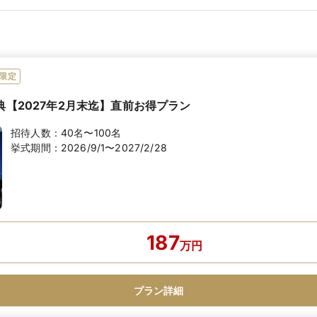
限定
典【2027年2月末迄】直前お得プラン
招待人数：
40名〜100名
挙式期間：
2026/9/1〜2027/2/28
187
万
円
プラン詳細