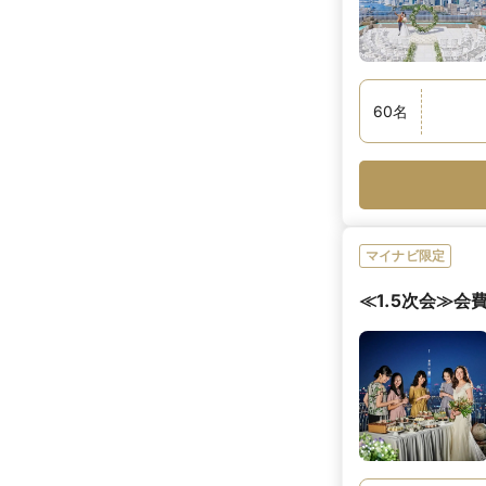
60
名
マイナビ限定
≪1.5次会≫会