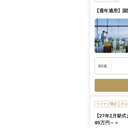
【通年適用】国際結婚
60
名
マイナビ限定
少人
【27年2月挙
95万円～＞