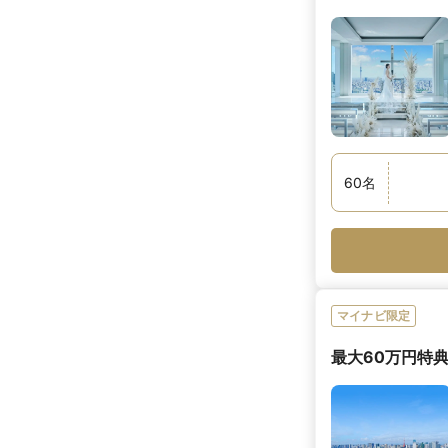
60
名
マイナビ限定
最大60万円特典