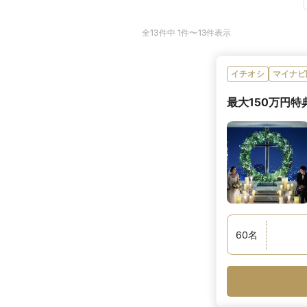
全13件中 1件〜13件表示
イチオシ
マイナビ
最大150万円特
60
名