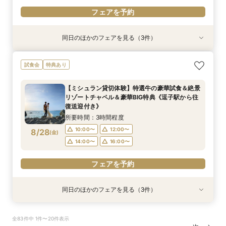
フェアを予約
同日のほかのフェアを見る（3件）
特典あり
試食会
試食会
特典あり
特典あり
＜式場探しを始めたばかりのふたりにオススメ初
【60分クイックフェア】デートも兼ねて*会場内
【6名～貸切可◇少人数WD】碧の絶景と美食で
試食会
特典あり
級編フェア＞来店・登録不要！オンライン結婚相
覧×ダンドリ安心の相談会＆送迎付き
もてなすステイリゾートWD◇特選牛の絶品試食
談フェアでふたりの理想をイメージ♪
&見学当日の送迎特典付フェア《1件目来館で！ギ
所要時間：1時間程度
【ミシュラン貸切体験】特選牛の豪華試食＆絶景
フト券1.5万円分プレゼント》
所要時間：1時間程度
所要時間：3時間程度
10:00〜
12:00〜
リゾートチャペル＆豪華BIG特典《逗子駅から往
10:00〜
11:00〜
12:00〜
8/27
8/27
8/27
復送迎付き》
(
(
(
木
木
木
)
)
)
14:00〜
16:00〜
14:00〜
16:00〜
所要時間：3時間程度
18:00〜
18:00〜
フェアを予約
10:00〜
12:00〜
8/28
(
金
)
フェアを予約
14:00〜
16:00〜
フェアを予約
フェアを予約
同日のほかのフェアを見る（3件）
特典あり
試食会
試食会
特典あり
特典あり
＜式場探しを始めたばかりのふたりにオススメ初
【60分で効率よく見学】逗子駅の往復送迎付◇
【6名～貸切可◇少人数WD】碧の絶景と美食で
全83件中 1件〜20件表示
級編フェア＞来店・登録不要！オンライン結婚相
会場内覧×二人に合わせてなんでも相談
もてなすステイリゾートWD◇特選牛の絶品試食