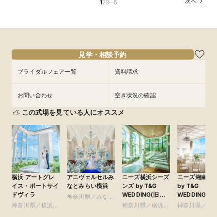
…
次へ
1
2
3
5
談フェアでふたりの理想をイメージ♪
&見学当日の送迎特典付フェア《1件目来館で！ギ
所要時間：1時間程度
フト券1.5万円分プレゼント》
所要時間：1時間程度
所要時間：3時間程度
10:00〜
12:00〜
10:00〜
11:00〜
12:00〜
8/28
8/28
8/28
(
(
(
金
金
金
)
)
)
14:00〜
16:00〜
14:00〜
16:00〜
18:00〜
18:00〜
フェアを予約
見学・相談予約
フェアを予約
ブライダルフェア一覧
資料請求
フェアを予約
お問い合わせ
空き状況の確認
この式場を見ている人にオススメ
横浜 アートグレ
アニヴェルセルみ
ニーズ横浜シーズ
ニーズ湘南茅
イス・ポートサイ
なとみらい横浜
ンズ by T&G
by T&G
ドヴィラ
WEDDING(旧
WEDDING(旧
神奈川県／みなと
ザ・シーズンズ)
茅ヶ崎迎賓館 
神奈川県／横浜・
みらい・桜木町・
神奈川県／横浜・
神奈川県／鎌
南)
新横浜・川崎
山手・山下町・関
新横浜・川崎
湘南・葉山