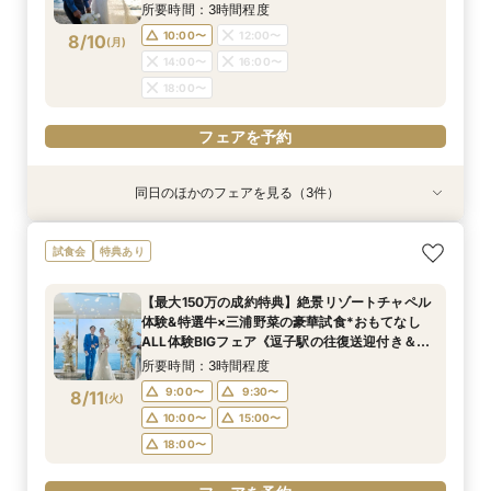
15:00〜
18:00〜
所要時間：3時間程度
18:00〜
フェアを予約
10:00〜
12:00〜
8/10
(
月
)
フェアを予約
フェアを予約
14:00〜
16:00〜
18:00〜
フェアを予約
同日のほかのフェアを見る（3件）
特典あり
試食会
試食会
特典あり
特典あり
＜式場探しを始めたばかりのふたりにオススメ初
【60分で効率よく見学】逗子駅の往復送迎付◇
【6名～貸切可◇少人数WD】碧の絶景と美食で
試食会
特典あり
級編フェア＞来店・登録不要！オンライン結婚相
会場内覧×二人に合わせてなんでも相談
もてなすステイリゾートWD◇特選牛の絶品試食
談フェアでふたりの理想をイメージ♪
&見学当日の送迎特典付フェア《1件目来館で！ギ
所要時間：1時間程度
【最大150万の成約特典】絶景リゾートチャペル
フト券1.5万円分プレゼント》
所要時間：1時間程度
所要時間：3時間程度
10:00〜
12:00〜
体験&特選牛×三浦野菜の豪華試食*おもてなし
10:00〜
11:00〜
12:00〜
8/10
8/10
8/10
ALL体験BIGフェア《逗子駅の往復送迎付き＆ギ
(
(
(
月
月
月
)
)
)
14:00〜
16:00〜
フト券最大1.5万付》
14:00〜
16:00〜
所要時間：3時間程度
18:00〜
18:00〜
フェアを予約
9:00〜
9:30〜
8/11
(
火
)
フェアを予約
10:00〜
15:00〜
フェアを予約
18:00〜