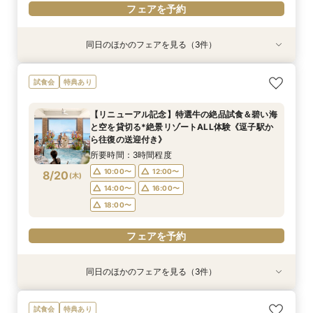
フェアを予約
同日のほかのフェアを見る（3件）
特典あり
試食会
試食会
特典あり
特典あり
＜式場探しを始めたばかりのふたりにオススメ初
【60分クイックフェア】デートも兼ねて*会場内
【6名～貸切可◇少人数WD】碧の絶景と美食で
試食会
特典あり
級編フェア＞来店・登録不要！オンライン結婚相
覧×ダンドリ安心の相談会＆送迎付き
もてなすステイリゾートWD◇特選牛の絶品試食
談フェアでふたりの理想をイメージ♪
&見学当日の送迎特典付フェア《1件目来館で！ギ
所要時間：1時間程度
【リニューアル記念】特選牛の絶品試食＆碧い海
フト券1.5万円分プレゼント》
所要時間：1時間程度
所要時間：3時間程度
10:00〜
12:00〜
と空を貸切る*絶景リゾートALL体験《逗子駅か
10:00〜
11:00〜
12:00〜
8/19
8/19
8/19
ら往復の送迎付き》
(
(
(
水
水
水
)
)
)
14:00〜
16:00〜
14:00〜
16:00〜
所要時間：3時間程度
18:00〜
18:00〜
フェアを予約
10:00〜
12:00〜
8/20
(
木
)
フェアを予約
14:00〜
16:00〜
フェアを予約
18:00〜
フェアを予約
同日のほかのフェアを見る（3件）
特典あり
試食会
試食会
特典あり
特典あり
＜式場探しを始めたばかりのふたりにオススメ初
【60分クイックフェア】デートも兼ねて*会場内
【6名～貸切可◇少人数WD】碧の絶景と美食で
試食会
特典あり