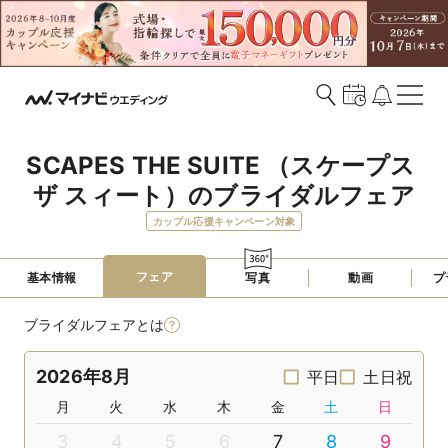
SCAPES THE SUITE （スケープス 
ザ スィート）のブライダルフェア
カップル応援キャンペーン対象
フェア
基本情報
写真
動画
プ
ブライダルフェアとは
2026年8月
平日
土日祝
月
火
水
木
金
土
日
3
4
5
6
7
8
9