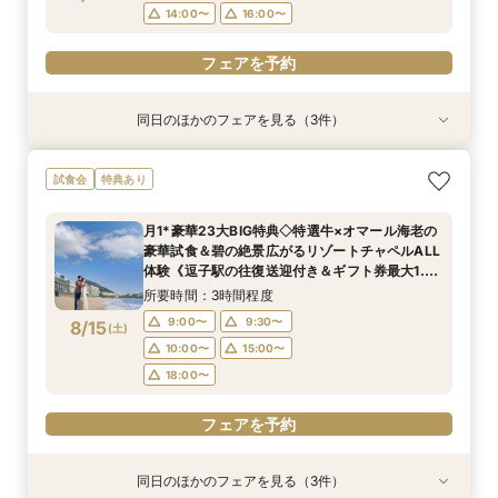
フェアを予約
14:00〜
16:00〜
フェアを予約
フェアを予約
同日のほかのフェアを見る（3件）
特典あり
試食会
試食会
特典あり
特典あり
＜式場探しを始めたばかりのふたりにオススメ初
【60分で効率よく見学】逗子駅の往復送迎付◇
【6名～貸切可◇少人数WD】碧の絶景と美食で
試食会
特典あり
級編フェア＞来店・登録不要！オンライン結婚相
会場内覧×二人に合わせてなんでも相談
もてなすステイリゾートWD◇特選牛の絶品試食
談フェアでふたりの理想をイメージ♪
&見学当日の送迎特典付フェア《1件目来館で！ギ
所要時間：1時間程度
月1*豪華23大BIG特典◇特選牛×オマール海老の
フト券1.5万円分プレゼント》
所要時間：1時間程度
所要時間：3時間程度
10:00〜
12:00〜
豪華試食＆碧の絶景広がるリゾートチャペルALL
10:00〜
11:00〜
12:00〜
8/14
8/14
8/14
体験《逗子駅の往復送迎付き＆ギフト券最大1.5
(
(
(
金
金
金
)
)
)
14:00〜
16:00〜
万付》
14:00〜
16:00〜
所要時間：3時間程度
18:00〜
18:00〜
フェアを予約
9:00〜
9:30〜
8/15
(
土
)
フェアを予約
10:00〜
15:00〜
フェアを予約
18:00〜
フェアを予約
同日のほかのフェアを見る（3件）
特典あり
試食会
試食会
特典あり
特典あり