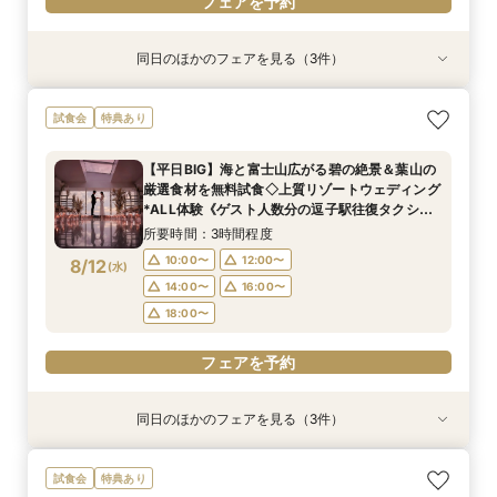
フェアを予約
同日のほかのフェアを見る（3件）
特典あり
試食会
試食会
特典あり
特典あり
＜式場探しを始めたばかりのふたりにオススメ初
【90分クイック相談】まずは情報収集◎会場
【6名～貸切◎おもてなし家族婚】碧の絶景と美
試食会
特典あり
級編フェア＞来店・登録不要！オンライン結婚相
ゆっくり内覧＆送迎
食でもてなすステイリゾートWD◇特選牛の絶品
談フェアでふたりの理想をイメージ♪
試食&見学当日の送迎特典付フェア《1件目の見学
所要時間：1時間30分程度
【平日BIG】海と富士山広がる碧の絶景＆葉山の
限定！ギフト券1.5万円分プレゼント》
所要時間：1時間30分程度
所要時間：3時間程度
9:00〜
9:30〜
厳選食材を無料試食◇上質リゾートウェディング
9:00〜
9:00〜
9:30〜
8/11
8/11
8/11
*ALL体験《ゲスト人数分の逗子駅往復タクシー
(
(
(
火
火
火
)
)
)
10:00〜
15:00〜
特典も有》
15:00〜
18:00〜
所要時間：3時間程度
18:00〜
フェアを予約
10:00〜
12:00〜
8/12
(
水
)
フェアを予約
フェアを予約
14:00〜
16:00〜
18:00〜
フェアを予約
同日のほかのフェアを見る（3件）
特典あり
試食会
試食会
特典あり
特典あり
＜式場探しを始めたばかりのふたりにオススメ初
【60分クイックフェア】デートも兼ねて*会場内
【6名～貸切可◇少人数WD】碧の絶景と美食で
試食会
特典あり
級編フェア＞来店・登録不要！オンライン結婚相
覧×ダンドリ安心の相談会＆送迎付き
もてなすステイリゾートWD◇特選牛の絶品試食