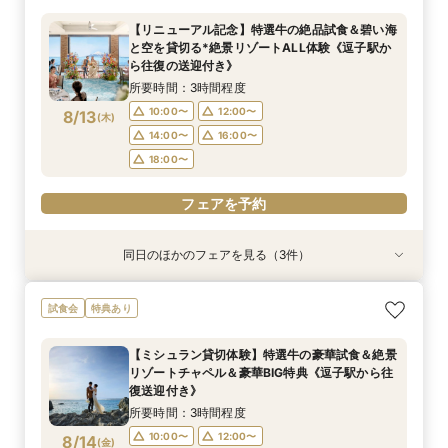
談フェアでふたりの理想をイメージ♪
&見学当日の送迎特典付フェア《1件目来館で！ギ
所要時間：1時間程度
【リニューアル記念】特選牛の絶品試食＆碧い海
フト券1.5万円分プレゼント》
所要時間：1時間程度
所要時間：3時間程度
10:00〜
12:00〜
と空を貸切る*絶景リゾートALL体験《逗子駅か
10:00〜
11:00〜
12:00〜
8/12
8/12
8/12
ら往復の送迎付き》
(
(
(
水
水
水
)
)
)
14:00〜
16:00〜
14:00〜
16:00〜
所要時間：3時間程度
18:00〜
18:00〜
フェアを予約
10:00〜
12:00〜
8/13
(
木
)
フェアを予約
14:00〜
16:00〜
フェアを予約
18:00〜
フェアを予約
同日のほかのフェアを見る（3件）
特典あり
試食会
試食会
特典あり
特典あり
＜式場探しを始めたばかりのふたりにオススメ初
【60分クイックフェア】デートも兼ねて*会場内
【6名～貸切可◇少人数WD】碧の絶景と美食で
試食会
特典あり
級編フェア＞来店・登録不要！オンライン結婚相
覧×ダンドリ安心の相談会＆送迎付き
もてなすステイリゾートWD◇特選牛の絶品試食
談フェアでふたりの理想をイメージ♪
&見学当日の送迎特典付フェア《1件目来館で！ギ
所要時間：1時間程度
【ミシュラン貸切体験】特選牛の豪華試食＆絶景
フト券1.5万円分プレゼント》
所要時間：1時間程度
所要時間：3時間程度
10:00〜
12:00〜
リゾートチャペル＆豪華BIG特典《逗子駅から往
10:00〜
11:00〜
12:00〜
8/13
8/13
8/13
復送迎付き》
(
(
(
木
木
木
)
)
)
14:00〜
16:00〜
14:00〜
16:00〜
所要時間：3時間程度
18:00〜
18:00〜
フェアを予約
10:00〜
12:00〜
8/14
(
金
)