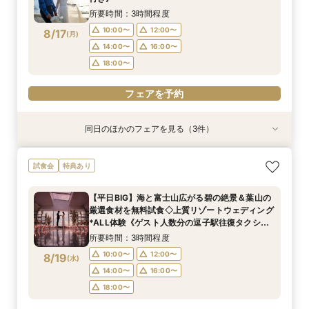
15:00〜
18:00〜
所要時間：3時間程度
18:00〜
フェアを予約
10:00〜
12:00〜
8/17
(
月
)
フェアを予約
フェアを予約
14:00〜
16:00〜
18:00〜
フェアを予約
同日のほかのフェアを見る（3件）
特典あり
試食会
試食会
特典あり
特典あり
＜式場探しを始めたばかりのふたりにオススメ初
【60分で効率よく見学】逗子駅の往復送迎付◇
【6名～貸切可◇少人数WD】碧の絶景と美食で
試食会
特典あり
級編フェア＞来店・登録不要！オンライン結婚相
会場内覧×二人に合わせてなんでも相談
もてなすステイリゾートWD◇特選牛の絶品試食
談フェアでふたりの理想をイメージ♪
&見学当日の送迎特典付フェア《1件目来館で！ギ
所要時間：1時間程度
【平日BIG】海と富士山広がる碧の絶景＆葉山の
フト券1.5万円分プレゼント》
所要時間：1時間程度
所要時間：3時間程度
10:00〜
12:00〜
厳選食材を無料試食◇上質リゾートウェディング
10:00〜
11:00〜
12:00〜
8/17
8/17
8/17
*ALL体験《ゲスト人数分の逗子駅往復タクシー
(
(
(
月
月
月
)
)
)
14:00〜
16:00〜
特典も有》
14:00〜
16:00〜
所要時間：3時間程度
18:00〜
18:00〜
フェアを予約
10:00〜
12:00〜
8/19
(
水
)
フェアを予約
14:00〜
16:00〜
フェアを予約
18:00〜