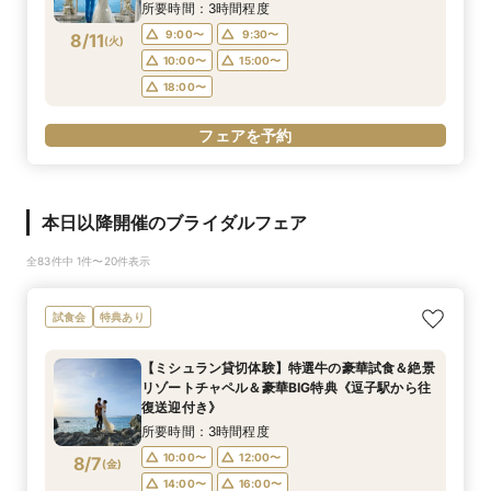
フト券最大1.5万付》
所要時間：3時間程度
9:00〜
9:30〜
8/11
(
火
)
10:00〜
15:00〜
18:00〜
フェアを予約
本日以降開催のブライダルフェア
全83件中 1件〜20件表示
試食会
特典あり
【ミシュラン貸切体験】特選牛の豪華試食＆絶景
リゾートチャペル＆豪華BIG特典《逗子駅から往
復送迎付き》
所要時間：3時間程度
10:00〜
12:00〜
8/7
(
金
)
14:00〜
16:00〜