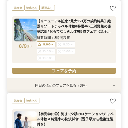
＜式場探しを始めたばかりのふたりにオススメ初
【90分クイック相談】まずは情報収集◎会場
【6名～貸切◎おもてなし家族婚】碧の絶景と美
試食会
特典あり
動画あり
級編フェア＞来店・登録不要！オンライン結婚相
ゆっくり内覧＆送迎
食でもてなすステイリゾートWD◇特選牛の絶品
談フェアでふたりの理想をイメージ♪
試食&見学当日の送迎特典付フェア《1件目の見学
所要時間：1時間30分程度
【リニューアル記念*最大150万の成約特典】絶
限定！ギフト券1.5万円分プレゼント》
所要時間：1時間30分程度
所要時間：3時間程度
9:00〜
9:30〜
景リゾートチャペル体験&特選牛×三浦野菜の豪
9:00〜
9:00〜
9:30〜
8/8
8/8
8/8
華試食*おもてなしALL体験BIGフェア《逗子駅
(
(
(
土
土
土
)
)
)
10:00〜
15:00〜
の往復送迎付き＆ギフト券最大1.5万付》
15:00〜
18:00〜
所要時間：3時間程度
18:00〜
フェアを予約
9:00〜
9:30〜
8/9
(
日
)
フェアを予約
フェアを予約
10:00〜
15:00〜
18:00〜
フェアを予約
同日のほかのフェアを見る（3件）
特典あり
試食会
試食会
特典あり
特典あり
＜式場探しを始めたばかりのふたりにオススメ初
【90分クイック相談】まずは情報収集◎会場
【6名～貸切◎おもてなし家族婚】碧の絶景と美
試食会
特典あり
級編フェア＞来店・登録不要！オンライン結婚相
ゆっくり内覧＆送迎
食でもてなすステイリゾートWD◇特選牛の絶品
談フェアでふたりの理想をイメージ♪
試食&見学当日の送迎特典付フェア《1件目の見学
所要時間：1時間30分程度
【初見学に◎】海まで2秒のロケーション!チャペ
限定！ギフト券1.5万円分プレゼント》
所要時間：1時間30分程度
所要時間：3時間程度
9:00〜
9:30〜
ル体験＆特選牛の贅沢試食《逗子駅から往復送迎
9:00〜
9:00〜
9:30〜
8/9
8/9
8/9
付き》
(
(
(
日
日
日
)
)
)
10:00〜
15:00〜