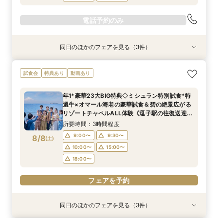
電話予約のみ
同日のほかのフェアを見る（3件）
特典あり
試食会
試食会
特典あり
特典あり
＜式場探しを始めたばかりのふたりにオススメ初
【60分で効率よく見学】逗子駅の往復送迎付◇
【6名～貸切可◇少人数WD】碧の絶景と美食で
試食会
特典あり
動画あり
級編フェア＞来店・登録不要！オンライン結婚相
会場内覧×二人に合わせてなんでも相談
もてなすステイリゾートWD◇特選牛の絶品試食
談フェアでふたりの理想をイメージ♪
&見学当日の送迎特典付フェア《1件目来館で！ギ
所要時間：1時間程度
年1*豪華23大BIG特典◇ミシュラン特別試食*特
フト券1.5万円分プレゼント》
所要時間：1時間程度
所要時間：3時間程度
10:00〜
12:00〜
選牛×オマール海老の豪華試食＆碧の絶景広がる
10:00〜
11:00〜
12:00〜
8/7
8/7
8/7
リゾートチャペルALL体験《逗子駅の往復送迎付
(
(
(
金
金
金
)
)
)
14:00〜
16:00〜
き＆ギフト券最大1.5万付》
14:00〜
16:00〜
所要時間：3時間程度
18:00〜
18:00〜
9:00〜
9:30〜
8/8
電話予約のみ
(
土
)
10:00〜
15:00〜
電話予約のみ
電話予約のみ
18:00〜
フェアを予約
同日のほかのフェアを見る（3件）
特典あり
試食会
試食会
特典あり
特典あり