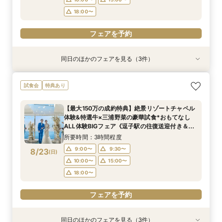
フェアを予約
18:00〜
フェアを予約
同日のほかのフェアを見る（3件）
特典あり
試食会
試食会
特典あり
特典あり
＜式場探しを始めたばかりのふたりにオススメ初
【6名～貸切◎おもてなし家族婚】碧の絶景と美
【90分クイック相談】まずは情報収集◎会場
試食会
特典あり
級編フェア＞来店・登録不要！オンライン結婚相
食でもてなすステイリゾートWD◇特選牛の絶品
ゆっくり内覧＆送迎
談フェアでふたりの理想をイメージ♪
試食&見学当日の送迎特典付フェア《1件目の見学
所要時間：1時間30分程度
【最大150万の成約特典】絶景リゾートチャペル
限定！ギフト券1.5万円分プレゼント》
所要時間：1時間30分程度
所要時間：3時間程度
9:00〜
9:30〜
体験&特選牛×三浦野菜の豪華試食*おもてなし
9:00〜
9:00〜
9:30〜
8/22
8/22
8/22
ALL体験BIGフェア《逗子駅の往復送迎付き＆ギ
(
(
(
土
土
土
)
)
)
10:00〜
15:00〜
フト券最大1.5万付》
15:00〜
18:00〜
所要時間：3時間程度
18:00〜
フェアを予約
9:00〜
9:30〜
8/23
(
日
)
フェアを予約
フェアを予約
10:00〜
15:00〜
18:00〜
フェアを予約
同日のほかのフェアを見る（3件）
特典あり
試食会
試食会
特典あり
特典あり