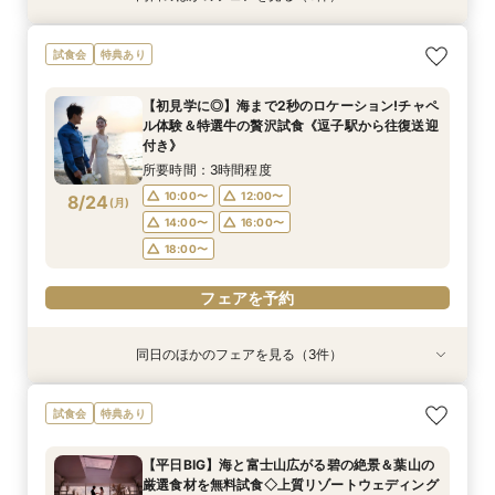
＜式場探しを始めたばかりのふたりにオススメ初
【6名～貸切◎おもてなし家族婚】碧の絶景と美
【90分クイック相談】まずは情報収集◎会場
試食会
特典あり
級編フェア＞来店・登録不要！オンライン結婚相
食でもてなすステイリゾートWD◇特選牛の絶品
ゆっくり内覧＆送迎
談フェアでふたりの理想をイメージ♪
試食&見学当日の送迎特典付フェア《1件目の見学
所要時間：1時間30分程度
【初見学に◎】海まで2秒のロケーション!チャペ
限定！ギフト券1.5万円分プレゼント》
所要時間：1時間30分程度
所要時間：3時間程度
9:00〜
9:30〜
ル体験＆特選牛の贅沢試食《逗子駅から往復送迎
9:00〜
9:00〜
9:30〜
8/23
8/23
8/23
付き》
(
(
(
日
日
日
)
)
)
10:00〜
15:00〜
15:00〜
18:00〜
所要時間：3時間程度
18:00〜
フェアを予約
10:00〜
12:00〜
8/24
(
月
)
フェアを予約
フェアを予約
14:00〜
16:00〜
18:00〜
フェアを予約
同日のほかのフェアを見る（3件）
特典あり
試食会
試食会
特典あり
特典あり
＜式場探しを始めたばかりのふたりにオススメ初
【60分で効率よく見学】逗子駅の往復送迎付◇
【6名～貸切可◇少人数WD】碧の絶景と美食で
試食会
特典あり
級編フェア＞来店・登録不要！オンライン結婚相
会場内覧×二人に合わせてなんでも相談
もてなすステイリゾートWD◇特選牛の絶品試食
談フェアでふたりの理想をイメージ♪
&見学当日の送迎特典付フェア《1件目来館で！ギ
所要時間：1時間程度
【平日BIG】海と富士山広がる碧の絶景＆葉山の
フト券1.5万円分プレゼント》
所要時間：1時間程度
所要時間：3時間程度
10:00〜
12:00〜
厳選食材を無料試食◇上質リゾートウェディング