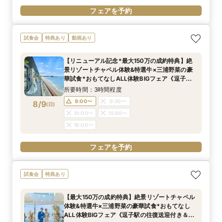
フェアを予約
試食会
特典あり
動画あり
【リニューアル記念*最大150万の成約特典】絶
景リゾートチャペル体験&特選牛×三浦野菜の豪
華試食*おもてなしALL体験BIGフェア《逗子駅
の往復送迎付き＆ギフト券最大1.5万付》
所要時間：3時間程度
9:00〜
9:30〜
8/9
(
日
)
10:00〜
15:00〜
18:00〜
フェアを予約
試食会
特典あり
【最大150万の成約特典】絶景リゾートチャペル
体験&特選牛×三浦野菜の豪華試食*おもてなし
ALL体験BIGフェア《逗子駅の往復送迎付き＆ギ