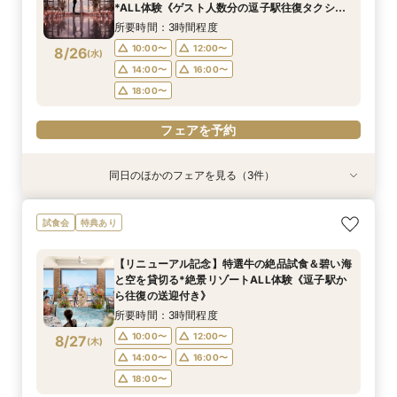
10:00〜
11:00〜
12:00〜
8/24
8/24
8/24
*ALL体験《ゲスト人数分の逗子駅往復タクシー
(
(
(
月
月
月
)
)
)
14:00〜
16:00〜
特典も有》
14:00〜
16:00〜
所要時間：3時間程度
18:00〜
18:00〜
フェアを予約
10:00〜
12:00〜
8/26
(
水
)
フェアを予約
14:00〜
16:00〜
フェアを予約
18:00〜
フェアを予約
同日のほかのフェアを見る（3件）
特典あり
試食会
試食会
特典あり
特典あり
＜式場探しを始めたばかりのふたりにオススメ初
【60分クイックフェア】デートも兼ねて*会場内
【6名～貸切可◇少人数WD】碧の絶景と美食で
試食会
特典あり
級編フェア＞来店・登録不要！オンライン結婚相
覧×ダンドリ安心の相談会＆送迎付き
もてなすステイリゾートWD◇特選牛の絶品試食
談フェアでふたりの理想をイメージ♪
&見学当日の送迎特典付フェア《1件目来館で！ギ
所要時間：1時間程度
【リニューアル記念】特選牛の絶品試食＆碧い海
フト券1.5万円分プレゼント》
所要時間：1時間程度
所要時間：3時間程度
10:00〜
12:00〜
と空を貸切る*絶景リゾートALL体験《逗子駅か
10:00〜
11:00〜
12:00〜
8/26
8/26
8/26
ら往復の送迎付き》
(
(
(
水
水
水
)
)
)
14:00〜
16:00〜
14:00〜
16:00〜
所要時間：3時間程度
18:00〜
18:00〜
フェアを予約
10:00〜
12:00〜
8/27
(
木
)
フェアを予約
14:00〜
16:00〜
フェアを予約
18:00〜