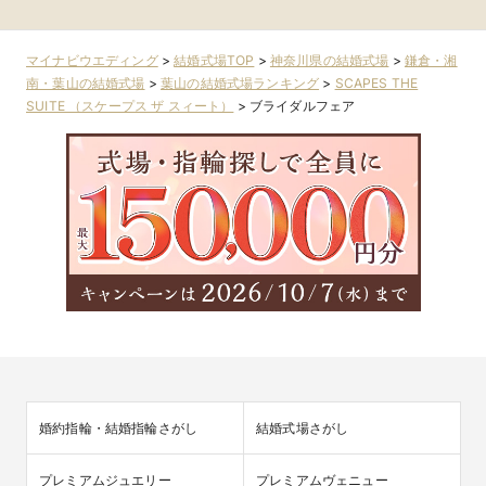
内
マイナビウエディング
>
結婚式場TOP
>
神奈川県の結婚式場
>
鎌倉・湘
南・葉山の結婚式場
>
葉山の結婚式場ランキング
>
SCAPES THE
SUITE （スケープス ザ スィート）
>
ブライダルフェア
婚約指輪・結婚指輪さがし
結婚式場さがし
プレミアムジュエリー
プレミアムヴェニュー