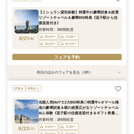
級編フェア＞来店・登録不要！オンライン結婚相
覧×ダンドリ安心の相談会＆送迎付き
もてなすステイリゾートWD◇特選牛の絶品試食
談フェアでふたりの理想をイメージ♪
&見学当日の送迎特典付フェア《1件目来館で！ギ
所要時間：1時間程度
【ミシュラン貸切体験】特選牛の豪華試食＆絶景
フト券1.5万円分プレゼント》
所要時間：1時間程度
所要時間：3時間程度
10:00〜
12:00〜
リゾートチャペル＆豪華BIG特典《逗子駅から往
10:00〜
11:00〜
12:00〜
8/20
8/20
8/20
復送迎付き》
(
(
(
木
木
木
)
)
)
14:00〜
16:00〜
14:00〜
16:00〜
所要時間：3時間程度
18:00〜
18:00〜
フェアを予約
10:00〜
12:00〜
8/21
(
金
)
フェアを予約
14:00〜
16:00〜
フェアを予約
フェアを予約
同日のほかのフェアを見る（3件）
特典あり
試食会
試食会
特典あり
特典あり
＜式場探しを始めたばかりのふたりにオススメ初
【60分で効率よく見学】逗子駅の往復送迎付◇
【6名～貸切可◇少人数WD】碧の絶景と美食で
試食会
特典あり
級編フェア＞来店・登録不要！オンライン結婚相
会場内覧×二人に合わせてなんでも相談
もてなすステイリゾートWD◇特選牛の絶品試食
談フェアでふたりの理想をイメージ♪
&見学当日の送迎特典付フェア《1件目来館で！ギ
所要時間：1時間程度
当館人気No1*22大BIG特典◇特選牛×オマール海
フト券1.5万円分プレゼント》
所要時間：1時間程度
所要時間：3時間程度
10:00〜
12:00〜
老の豪華試食＆碧の絶景広がるリゾートチャペル
10:00〜
11:00〜
12:00〜
8/21
8/21
8/21
ALL体験《逗子駅の往復送迎付き＆ギフト券最大
(
(
(
金
金
金
)
)
)
14:00〜
16:00〜
1.5万付》
14:00〜
16:00〜
所要時間：3時間程度
18:00〜
18:00〜
フェアを予約
9:00〜
9:30〜
8/22
(
土
)
フェアを予約
10:00〜
15:00〜