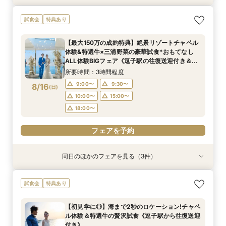
＜式場探しを始めたばかりのふたりにオススメ初
【90分クイック相談】まずは情報収集◎会場
【6名～貸切◎おもてなし家族婚】碧の絶景と美
試食会
特典あり
級編フェア＞来店・登録不要！オンライン結婚相
ゆっくり内覧＆送迎
食でもてなすステイリゾートWD◇特選牛の絶品
談フェアでふたりの理想をイメージ♪
試食&見学当日の送迎特典付フェア《1件目の見学
所要時間：1時間30分程度
【最大150万の成約特典】絶景リゾートチャペル
限定！ギフト券1.5万円分プレゼント》
所要時間：1時間30分程度
所要時間：3時間程度
9:00〜
9:30〜
体験&特選牛×三浦野菜の豪華試食*おもてなし
9:00〜
9:00〜
9:30〜
8/15
8/15
8/15
ALL体験BIGフェア《逗子駅の往復送迎付き＆ギ
(
(
(
土
土
土
)
)
)
10:00〜
15:00〜
フト券最大1.5万付》
15:00〜
18:00〜
所要時間：3時間程度
18:00〜
フェアを予約
9:00〜
9:30〜
8/16
(
日
)
フェアを予約
フェアを予約
10:00〜
15:00〜
18:00〜
フェアを予約
同日のほかのフェアを見る（3件）
特典あり
試食会
試食会
特典あり
特典あり
＜式場探しを始めたばかりのふたりにオススメ初
【90分クイック相談】まずは情報収集◎会場
【6名～貸切◎おもてなし家族婚】碧の絶景と美
試食会
特典あり
級編フェア＞来店・登録不要！オンライン結婚相
ゆっくり内覧＆送迎
食でもてなすステイリゾートWD◇特選牛の絶品
談フェアでふたりの理想をイメージ♪
試食&見学当日の送迎特典付フェア《1件目の見学
所要時間：1時間30分程度
【初見学に◎】海まで2秒のロケーション!チャペ
限定！ギフト券1.5万円分プレゼント》
所要時間：1時間30分程度
所要時間：3時間程度
9:00〜
9:30〜
ル体験＆特選牛の贅沢試食《逗子駅から往復送迎
9:00〜
9:00〜
9:30〜
8/16
8/16
8/16
付き》
(
(
(
日
日
日
)
)
)
10:00〜
15:00〜