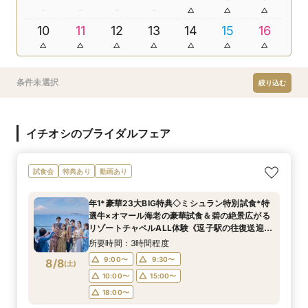
10
11
12
13
14
15
16
条件未選択
絞り込む
イチオシのブライダルフェア
試食会
特典あり
動画あり
年1*豪華23大BIG特典◇ミシュラン特別試食*特
選牛×オマール海老の豪華試食＆碧の絶景広がる
リゾートチャペルALL体験《逗子駅の往復送迎付
き＆ギフト券最大1.5万付》
所要時間：3時間程度
9:00〜
9:30〜
8/8
(
土
)
10:00〜
15:00〜
18:00〜