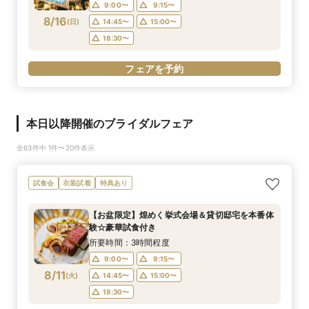
9:00〜
9:15〜
8/16
(
日
)
14:45〜
15:00〜
18:30〜
フェアを予約
本日以降開催のブライダルフェア
全63件中 1件〜20件表示
試食会
衣装試着
特典あり
【お盆限定】煌めく挙式会場＆貸切邸宅を本番体
験☆豪華試食付き
所要時間：3時間程度
9:00〜
9:15〜
8/11
(
火
)
14:45〜
15:00〜
18:30〜