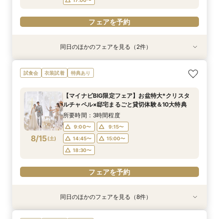
フェアを予約
同日のほかのフェアを見る（2件）
試食会
衣装試着
【遠方の方◎オンライン相談会】スマホで簡単！
《限定プラン◆10~30名専用会場有》少人数
試食会
衣装試着
特典あり
豪華5大特典付き
ウェディング相談フェア
所要時間：1時間程度
所要時間：2時間30分程度
【マイナビBIG限定フェア】お盆特大*クリスタ
13:00〜
11:00〜
14:00〜
13:00〜
ルチャペル×邸宅まるごと貸切体験＆10大特典
8/14
8/14
(
(
金
金
)
)
14:00〜
15:00〜
16:00〜
16:00〜
所要時間：3時間程度
17:00〜
17:00〜
9:00〜
9:15〜
8/15
(
土
)
14:45〜
15:00〜
フェアを予約
フェアを予約
18:30〜
フェアを予約
同日のほかのフェアを見る（8件）
試食会
試食会
試食会
試食会
試食会
試食会
試食会
衣装試着
衣装試着
衣装試着
衣装試着
衣装試着
衣装試着
衣装試着
特典あり
特典あり
特典あり
特典あり
特典あり
特典あり
動画あり