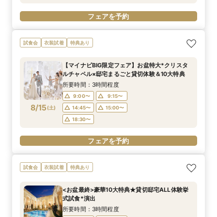
フェアを予約
試食会
衣装試着
特典あり
【マイナビBIG限定フェア】お盆特大*クリスタ
ルチャペル×邸宅まるごと貸切体験＆10大特典
所要時間：3時間程度
9:00〜
9:15〜
8/15
(
土
)
14:45〜
15:00〜
18:30〜
フェアを予約
試食会
衣装試着
特典あり
<お盆最終>豪華10大特典★貸切邸宅ALL体験挙
式試食*演出
所要時間：3時間程度