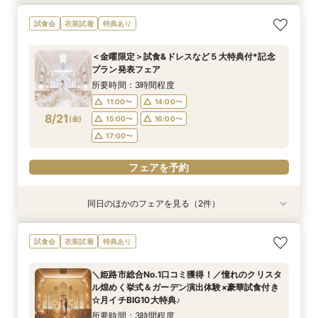
【遠方の方◎オンライン相談会】スマホで簡単！
《限定プラン◆10~30名専用会場有》少人数
試食会
衣装試着
特典あり
豪華5大特典付き
ウェディング相談フェア
所要時間：1時間程度
所要時間：2時間30分程度
＜金曜限定＞試食&ドレスなど５大特典付*記念
13:00〜
11:00〜
14:00〜
13:00〜
プラン発表フェア
8/20
8/20
(
(
木
木
)
)
14:00〜
15:00〜
16:00〜
16:00〜
所要時間：3時間程度
17:00〜
17:00〜
11:00〜
14:00〜
8/21
(
金
)
15:00〜
16:00〜
フェアを予約
フェアを予約
17:00〜
フェアを予約
同日のほかのフェアを見る（2件）
試食会
衣装試着
【遠方の方◎オンライン相談会】スマホで簡単！
《限定プラン◆10~30名専用会場有》少人数
試食会
衣装試着
特典あり
豪華5大特典付き
ウェディング相談フェア
所要時間：1時間程度
所要時間：2時間30分程度
＼姫路市総合No.1口コミ獲得！／憧れのクリスタ
13:00〜
11:00〜
14:00〜
13:00〜
ル煌めく挙式＆ガーデン演出体験×豪華試食付き
8/21
8/21
☆月イチBIG10大特典♪
(
(
金
金
)
)
14:00〜
15:00〜
16:00〜
16:00〜
所要時間：3時間程度
17:00〜
17:00〜