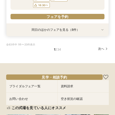
18:30〜
フェアを予約
同日のほかのフェアを見る（8件）
試食会
試食会
試食会
試食会
試食会
試食会
試食会
衣装試着
衣装試着
衣装試着
衣装試着
衣装試着
衣装試着
衣装試着
特典あり
特典あり
特典あり
特典あり
特典あり
特典あり
動画あり
【初見学におすすめ◎】全館見学×豪華試食
【遠方の方◎オンライン相談会】スマホで簡単！
【少人数婚に人気*】お得な限定プラン＆会食相
【和婚検討&おもてなし重視】優待×贅沢フレン
【マタニティ＆パパママキッズ婚】実績豊富！安
【播磨・但馬・丹波カップルにおススメ♪】貸切
【おもてなし◎料理ランクUP特典】貸切邸宅
【大切なペットと一緒に】挙式＆披露宴どちらも
全63件中 1件〜20件表示
*「即決ナシ」相談会
豪華5大特典付き
談会×豪華試食付
チ試食付*相談会
心設備＆スタッフ
体験*試食＆特典付き
ALL体験×国産牛試食
OK！
次へ
1
2
3
4
所要時間：3時間程度
所要時間：1時間程度
所要時間：2時間30分程度
所要時間：3時間程度
所要時間：3時間程度
所要時間：3時間程度
所要時間：3時間程度
所要時間：3時間程度
9:00〜
9:00〜
9:00〜
9:00〜
9:00〜
9:00〜
9:00〜
9:00〜
9:30〜
9:30〜
9:30〜
9:15〜
9:15〜
9:15〜
9:15〜
9:15〜
9/5
9/5
9/5
9/5
9/5
9/5
9/5
9/5
(
(
(
(
(
(
(
(
土
土
土
土
土
土
土
土
)
)
)
)
)
)
)
)
10:00〜
10:00〜
10:00〜
14:45〜
14:45〜
14:45〜
14:45〜
14:45〜
14:30〜
14:30〜
14:45〜
15:00〜
15:00〜
15:00〜
15:00〜
15:00〜
15:00〜
15:00〜
15:00〜
18:30〜
18:30〜
18:30〜
18:30〜
18:30〜
見学・相談予約
フェアを予約
フェアを予約
フェアを予約
フェアを予約
フェアを予約
フェアを予約
フェアを予約
フェアを予約
ブライダルフェア一覧
資料請求
お問い合わせ
空き状況の確認
この式場を見ている人にオススメ