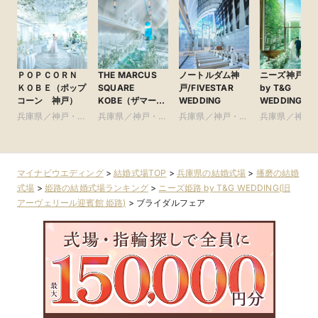
ＰＯＰＣＯＲＮ
THE MARCUS
ノートルダム神
ニーズ神戸山
ＫＯＢＥ（ポップ
SQUARE
戸/FIVESTAR
by T&G
コーン 神戸）
KOBE（ザマーカ
WEDDING
WEDDING(旧
ススクエアコウ
手迎賓館 神戸)
兵庫県／神戸・淡
兵庫県／神戸・淡
兵庫県／神戸・淡
兵庫県／神戸
ベ） ●神戸マリ
路島・阪神間・そ
路島・阪神間・そ
路島・阪神間・そ
路島・阪神間
オットホテル内
の他
の他
の他
の他
マイナビウエディング
>
結婚式場TOP
>
兵庫県の結婚式場
>
播磨の結婚
式場
>
姫路の結婚式場ランキング
>
ニーズ姫路 by T&G WEDDING(旧
アーヴェリール迎賓館 姫路)
>
ブライダルフェア