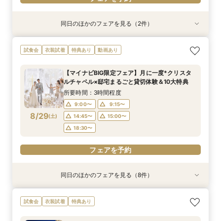
同日のほかのフェアを見る（2件）
試食会
衣装試着
【遠方の方◎オンライン相談会】スマホで簡単！
《限定プラン◆10~30名専用会場有》少人数
試食会
衣装試着
特典あり
動画あり
豪華5大特典付き
ウェディング相談フェア
所要時間：1時間程度
所要時間：2時間30分程度
【マイナビBIG限定フェア】月に一度*クリスタ
13:00〜
11:00〜
14:00〜
13:00〜
ルチャペル×邸宅まるごと貸切体験＆10大特典
8/28
8/28
(
(
金
金
)
)
14:00〜
15:00〜
16:00〜
16:00〜
所要時間：3時間程度
17:00〜
17:00〜
9:00〜
9:15〜
8/29
(
土
)
14:45〜
15:00〜
フェアを予約
フェアを予約
18:30〜
フェアを予約
同日のほかのフェアを見る（8件）
試食会
試食会
試食会
試食会
試食会
試食会
試食会
衣装試着
衣装試着
衣装試着
衣装試着
衣装試着
衣装試着
衣装試着
特典あり
特典あり
特典あり
特典あり
特典あり
特典あり
動画あり
【初見学におすすめ◎】全館見学×豪華試食
【遠方の方◎オンライン相談会】スマホで簡単！
【少人数婚に人気*】お得な限定プラン＆会食相
【和婚検討&おもてなし重視】優待×贅沢フレン
【マタニティ＆パパママキッズ婚】実績豊富！安
【播磨・但馬・丹波カップルにおススメ♪】貸切
【おもてなし◎料理ランクUP特典】貸切邸宅
【大切なペットと一緒に】挙式＆披露宴どちらも
試食会
衣装試着
特典あり
*「即決ナシ」相談会
豪華5大特典付き
談会×豪華試食付
チ試食付*相談会
心設備＆スタッフ
体験*試食＆特典付き
ALL体験×国産牛試食
OK！
所要時間：3時間程度
所要時間：1時間程度
所要時間：2時間30分程度
所要時間：3時間程度
所要時間：3時間程度
所要時間：3時間程度
所要時間：3時間程度
所要時間：3時間程度