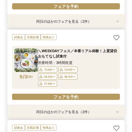
フェアを予約
同日のほかのフェアを見る（2件）
試食会
衣装試着
【遠方の方◎オンライン相談会】スマホで簡単！
《限定プラン◆10~30名専用会場有》少人数
試食会
衣装試着
特典あり
豪華5大特典付き
ウェディング相談フェア
所要時間：1時間程度
所要時間：2時間30分程度
＼WEEKDAYフェス／本番リアル体験！上質貸切
13:00〜
11:00〜
14:00〜
13:00〜
おもてなし試食付
9/2
9/2
(
(
水
水
)
)
14:00〜
15:00〜
16:00〜
16:00〜
所要時間：3時間程度
17:00〜
17:00〜
11:00〜
13:00〜
9/3
(
木
)
14:00〜
16:00〜
フェアを予約
フェアを予約
17:00〜
フェアを予約
同日のほかのフェアを見る（2件）
試食会
衣装試着
【遠方の方◎オンライン相談会】スマホで簡単！
《限定プラン◆10~30名専用会場有》少人数
試食会
衣装試着
特典あり
豪華5大特典付き
ウェディング相談フェア