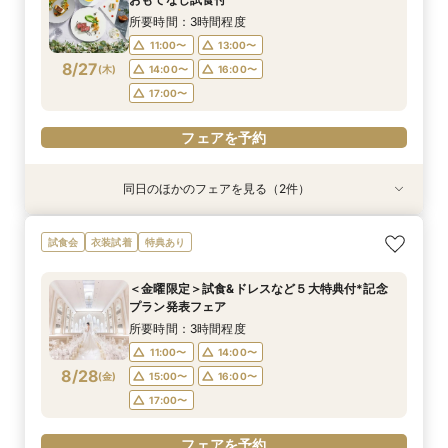
8/26
8/26
(
(
水
水
)
)
14:00〜
15:00〜
16:00〜
16:00〜
所要時間：3時間程度
17:00〜
17:00〜
11:00〜
13:00〜
8/27
(
木
)
14:00〜
16:00〜
フェアを予約
フェアを予約
17:00〜
フェアを予約
同日のほかのフェアを見る（2件）
試食会
衣装試着
【遠方の方◎オンライン相談会】スマホで簡単！
《限定プラン◆10~30名専用会場有》少人数
試食会
衣装試着
特典あり
豪華5大特典付き
ウェディング相談フェア
所要時間：1時間程度
所要時間：2時間30分程度
＜金曜限定＞試食&ドレスなど５大特典付*記念
13:00〜
11:00〜
14:00〜
13:00〜
プラン発表フェア
8/27
8/27
(
(
木
木
)
)
14:00〜
15:00〜
16:00〜
16:00〜
所要時間：3時間程度
17:00〜
17:00〜
11:00〜
14:00〜
8/28
(
金
)
15:00〜
16:00〜
フェアを予約
フェアを予約
17:00〜
フェアを予約