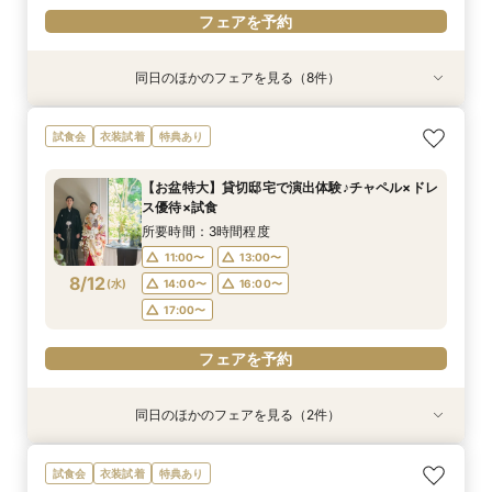
フェアを予約
同日のほかのフェアを見る（8件）
試食会
試食会
試食会
試食会
試食会
試食会
試食会
衣装試着
衣装試着
衣装試着
衣装試着
衣装試着
衣装試着
衣装試着
特典あり
特典あり
特典あり
特典あり
特典あり
特典あり
動画あり
【初見学におすすめ◎】全館見学×豪華試食
【遠方の方◎オンライン相談会】スマホで簡単！
【少人数婚に人気*】お得な限定プラン＆会食相
【和婚検討&おもてなし重視】優待×贅沢フレン
【マタニティ＆パパママキッズ婚】実績豊富！安
【播磨・但馬・丹波カップルにおススメ♪】貸切
【おもてなし◎料理ランクUP特典】貸切邸宅
【大切なペットと一緒に】挙式＆披露宴どちらも
試食会
衣装試着
特典あり
*「即決ナシ」相談会
豪華5大特典付き
談会×豪華試食付
チ試食付*相談会
心設備＆スタッフ
体験*試食＆特典付き
ALL体験×国産牛試食
OK！
所要時間：3時間程度
所要時間：1時間程度
所要時間：2時間30分程度
所要時間：3時間程度
所要時間：3時間程度
所要時間：3時間程度
所要時間：3時間程度
所要時間：3時間程度
【お盆特大】貸切邸宅で演出体験♪チャペル×ドレ
9:00〜
9:00〜
9:00〜
9:00〜
9:00〜
9:00〜
9:00〜
9:00〜
9:30〜
9:30〜
9:30〜
9:15〜
9:15〜
9:15〜
9:15〜
9:15〜
ス優待×試食
8/11
8/11
8/11
8/11
8/11
8/11
8/11
8/11
(
(
(
(
(
(
(
(
火
火
火
火
火
火
火
火
)
)
)
)
)
)
)
)
10:00〜
10:00〜
10:00〜
14:45〜
14:45〜
14:45〜
14:45〜
14:45〜
14:30〜
14:30〜
14:45〜
15:00〜
15:00〜
15:00〜
15:00〜
15:00〜
所要時間：3時間程度
15:00〜
15:00〜
15:00〜
18:30〜
18:30〜
18:30〜
18:30〜
18:30〜
11:00〜
13:00〜
8/12
(
水
)
14:00〜
16:00〜
フェアを予約
フェアを予約
フェアを予約
フェアを予約
フェアを予約
フェアを予約
フェアを予約
フェアを予約
17:00〜
フェアを予約
同日のほかのフェアを見る（2件）
試食会
衣装試着
【遠方の方◎オンライン相談会】スマホで簡単！
《限定プラン◆10~30名専用会場有》少人数
試食会
衣装試着
特典あり
豪華5大特典付き
ウェディング相談フェア