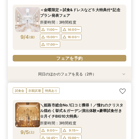
所要時間：1時間程度
所要時間：2時間30分程度
＜金曜限定＞試食&ドレスなど５大特典付*記念
13:00〜
11:00〜
14:00〜
13:00〜
プラン発表フェア
9/3
9/3
(
(
木
木
)
)
14:00〜
15:00〜
16:00〜
16:00〜
所要時間：3時間程度
17:00〜
17:00〜
11:00〜
14:00〜
9/4
(
金
)
15:00〜
16:00〜
フェアを予約
フェアを予約
17:00〜
フェアを予約
同日のほかのフェアを見る（2件）
試食会
衣装試着
【遠方の方◎オンライン相談会】スマホで簡単！
《限定プラン◆10~30名専用会場有》少人数
試食会
衣装試着
特典あり
豪華5大特典付き
ウェディング相談フェア
所要時間：1時間程度
所要時間：2時間30分程度
＼姫路市総合No.1口コミ獲得！／憧れのクリスタ
13:00〜
11:00〜
14:00〜
13:00〜
ル煌めく挙式＆ガーデン演出体験×豪華試食付き
9/4
9/4
☆月イチBIG10大特典♪
(
(
金
金
)
)
14:00〜
15:00〜
16:00〜
16:00〜
所要時間：3時間程度
17:00〜
17:00〜
9:00〜
9:15〜
9/5
(
土
)
フェアを予約
フェアを予約
14:45〜
15:00〜