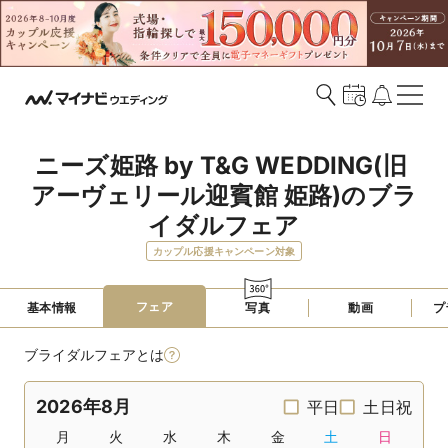
ニーズ姫路 by T&G WEDDING(旧 
アーヴェリール迎賓館 姫路)のブラ
イダルフェア
カップル応援キャンペーン対象
フェア
基本情報
写真
動画
プ
ブライダルフェアとは
2026年8月
平日
土日祝
月
火
水
木
金
土
日