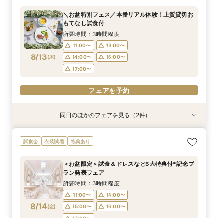
所要時間：1時間程度
所要時間：2時間30分程度
＼お盆特別フェス／本番リアル体験！上質貸切お
13:00〜
11:00〜
14:00〜
13:00〜
もてなし試食付
8/12
8/12
(
(
水
水
)
)
14:00〜
15:00〜
16:00〜
16:00〜
所要時間：3時間程度
17:00〜
17:00〜
11:00〜
13:00〜
8/13
(
木
)
14:00〜
16:00〜
フェアを予約
フェアを予約
17:00〜
フェアを予約
同日のほかのフェアを見る（2件）
試食会
衣装試着
【遠方の方◎オンライン相談会】スマホで簡単！
《限定プラン◆10~30名専用会場有》少人数
試食会
衣装試着
特典あり
豪華5大特典付き
ウェディング相談フェア
所要時間：1時間程度
所要時間：2時間30分程度
＜お盆限定＞試食＆ドレスなど5大特典付*記念プ
13:00〜
11:00〜
14:00〜
13:00〜
ラン発表フェア
8/13
8/13
(
(
木
木
)
)
14:00〜
15:00〜
16:00〜
16:00〜
所要時間：3時間程度
17:00〜
17:00〜
11:00〜
14:00〜
8/14
(
金
)
15:00〜
16:00〜
フェアを予約
フェアを予約
17:00〜