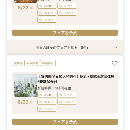
9:00〜
9:15〜
8/22
(
土
)
フェアを予約
フェアを予約
14:45〜
15:00〜
18:30〜
フェアを予約
同日のほかのフェアを見る（8件）
試食会
試食会
試食会
試食会
試食会
試食会
試食会
衣装試着
衣装試着
衣装試着
衣装試着
衣装試着
衣装試着
衣装試着
特典あり
特典あり
特典あり
特典あり
特典あり
特典あり
動画あり
【初見学におすすめ◎】全館見学×豪華試食
【遠方の方◎オンライン相談会】スマホで簡単！
【少人数婚に人気*】お得な限定プラン＆会食相
【和婚検討&おもてなし重視】優待×贅沢フレン
【マタニティ＆パパママキッズ婚】実績豊富！安
【播磨・但馬・丹波カップルにおススメ♪】貸切
【おもてなし◎料理ランクUP特典】貸切邸宅
【大切なペットと一緒に】挙式＆披露宴どちらも
試食会
衣装試着
特典あり
*「即決ナシ」相談会
豪華5大特典付き
談会×豪華試食付
チ試食付*相談会
心設備＆スタッフ
体験*試食＆特典付き
ALL体験×国産牛試食
OK！
所要時間：3時間程度
所要時間：1時間程度
所要時間：2時間30分程度
所要時間：3時間程度
所要時間：3時間程度
所要時間：3時間程度
所要時間：3時間程度
所要時間：3時間程度
【貸切邸宅★10大特典付】駅近×挙式＆演出体験
9:00〜
9:00〜
9:00〜
9:00〜
9:00〜
9:00〜
9:00〜
9:00〜
9:30〜
9:30〜
9:30〜
9:15〜
9:15〜
9:15〜
9:15〜
9:15〜
*豪華試食付
8/22
8/22
8/22
8/22
8/22
8/22
8/22
8/22
(
(
(
(
(
(
(
(
土
土
土
土
土
土
土
土
)
)
)
)
)
)
)
)
10:00〜
10:00〜
10:00〜
14:45〜
14:45〜
14:45〜
14:45〜
14:45〜
14:30〜
14:30〜
14:45〜
15:00〜
15:00〜
15:00〜
15:00〜
15:00〜
所要時間：3時間程度
15:00〜
15:00〜
15:00〜
18:30〜
18:30〜
18:30〜
18:30〜
18:30〜
9:00〜
9:15〜
8/23
(
日
)
14:45〜
15:00〜
フェアを予約
フェアを予約
フェアを予約
フェアを予約
フェアを予約
フェアを予約
フェアを予約
フェアを予約
18:30〜
フェアを予約