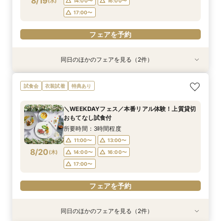
8/19
(
水
)
14:00〜
16:00〜
フェアを予約
フェアを予約
フェアを予約
フェアを予約
フェアを予約
フェアを予約
フェアを予約
フェアを予約
17:00〜
フェアを予約
同日のほかのフェアを見る（2件）
試食会
衣装試着
【遠方の方◎オンライン相談会】スマホで簡単！
《限定プラン◆10~30名専用会場有》少人数
試食会
衣装試着
特典あり
豪華5大特典付き
ウェディング相談フェア
所要時間：1時間程度
所要時間：2時間30分程度
＼WEEKDAYフェス／本番リアル体験！上質貸切
13:00〜
11:00〜
14:00〜
13:00〜
おもてなし試食付
8/19
8/19
(
(
水
水
)
)
14:00〜
15:00〜
16:00〜
16:00〜
所要時間：3時間程度
17:00〜
17:00〜
11:00〜
13:00〜
8/20
(
木
)
14:00〜
16:00〜
フェアを予約
フェアを予約
17:00〜
フェアを予約
同日のほかのフェアを見る（2件）
試食会
衣装試着