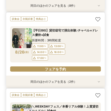
同日のほかのフェアを見る（8件）
試食会
試食会
試食会
試食会
試食会
試食会
試食会
衣装試着
衣装試着
衣装試着
衣装試着
衣装試着
衣装試着
衣装試着
特典あり
特典あり
特典あり
特典あり
特典あり
特典あり
【遠方の方◎オンライン相談会】スマホで簡単！
【少人数婚に人気*】お得な限定プラン＆会食相
【和婚検討&おもてなし重視】優待×贅沢フレン
【マタニティ＆パパママキッズ婚】実績豊富！安
【播磨・但馬・丹波カップルにおススメ♪】貸切
【おもてなし◎料理ランクUP特典】貸切邸宅
【大切なペットと一緒に】挙式＆披露宴どちらも
≪"憧れ"花嫁体験≫純白クリスタルチャペル×階
試食会
衣装試着
特典あり
豪華5大特典付き
談会×豪華試食付
チ試食付*相談会
心設備＆スタッフ
体験*試食＆特典付き
ALL体験×国産牛試食
OK！
段演出★無料試食
所要時間：1時間程度
所要時間：2時間30分程度
所要時間：3時間程度
所要時間：3時間程度
所要時間：3時間程度
所要時間：3時間程度
所要時間：3時間程度
所要時間：3時間程度
【平日BIG】貸切邸宅で演出体験♪チャペル×ドレ
9:00〜
9:00〜
9:00〜
9:00〜
9:00〜
9:00〜
9:00〜
9:00〜
9:30〜
9:30〜
9:15〜
9:15〜
9:15〜
9:15〜
9:15〜
9:15〜
ス優待×試食
8/23
8/23
8/23
8/23
8/23
8/23
8/23
8/23
(
(
(
(
(
(
(
(
日
日
日
日
日
日
日
日
)
)
)
)
)
)
)
)
10:00〜
10:00〜
14:45〜
14:45〜
14:45〜
14:45〜
14:45〜
14:45〜
14:30〜
14:45〜
15:00〜
15:00〜
15:00〜
15:00〜
15:00〜
15:00〜
所要時間：3時間程度
15:00〜
15:00〜
18:30〜
18:30〜
18:30〜
18:30〜
18:30〜
18:30〜
11:00〜
13:00〜
8/26
(
水
)
14:00〜
16:00〜
フェアを予約
フェアを予約
フェアを予約
フェアを予約
フェアを予約
フェアを予約
フェアを予約
フェアを予約
17:00〜
フェアを予約
同日のほかのフェアを見る（2件）
試食会
衣装試着
【遠方の方◎オンライン相談会】スマホで簡単！
《限定プラン◆10~30名専用会場有》少人数
試食会
衣装試着
特典あり
豪華5大特典付き
ウェディング相談フェア
所要時間：1時間程度
所要時間：2時間30分程度
＼WEEKDAYフェス／本番リアル体験！上質貸切
13:00〜
11:00〜
14:00〜
13:00〜
おもてなし試食付