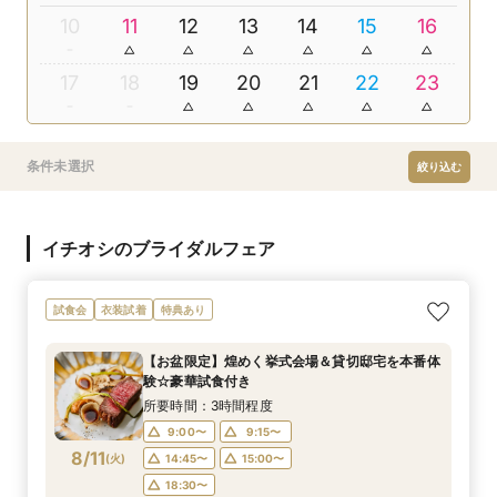
10
11
12
13
14
15
16
17
18
19
20
21
22
23
条件未選択
絞り込む
イチオシのブライダルフェア
試食会
衣装試着
特典あり
【お盆限定】煌めく挙式会場＆貸切邸宅を本番体
験☆豪華試食付き
所要時間：3時間程度
9:00〜
9:15〜
8/11
(
火
)
14:45〜
15:00〜
18:30〜