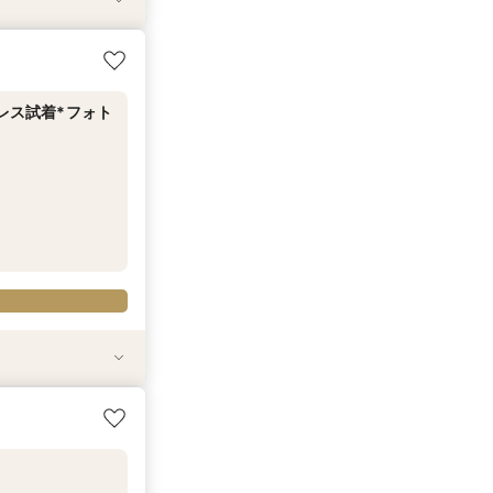
ェリーク迎賓館 岐
レス試着*フォト
ェリーク迎賓館 岐