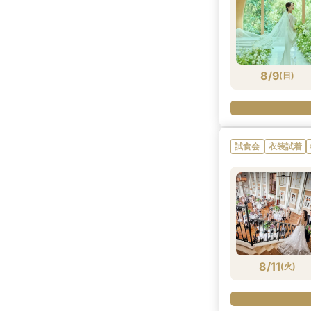
8/9
(
日
)
試食会
衣装試着
8/11
(
火
)