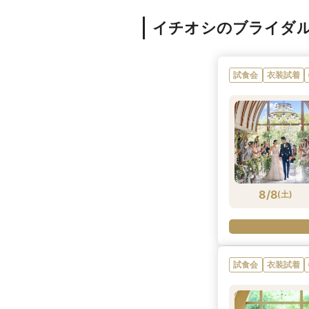
イチオシのブライダ
試食会
衣装試着
8/8
(
土
)
試食会
衣装試着