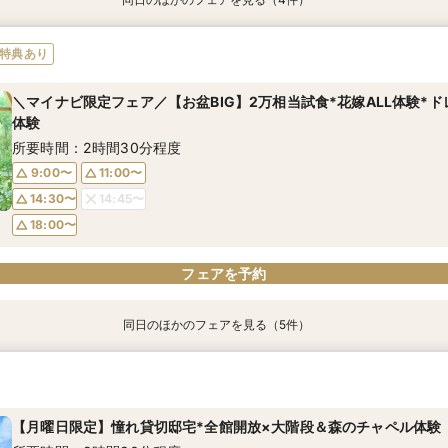
動画あり
特典あり
【第1希望のお2人限定】ニーズ岐阜 by T&G WEDDING(旧 アーフ
【初めて見学◎当日OK】何も決まってなくてOK♪お気軽相談フェア
【2名～全館貸切OK】駅すぐ♪少人数*親族婚×豪華試食フェア
【お料理重視必見】牛×フォアグラ豪華試食×貸切W体験型フェア
特典あり
阜)至上最大◆ご優待付きフェア
所要時間：2時間30分程度
所要時間：2時間30分程度
所要時間：2時間30分程度
所要時間：2時間30分程度
＼マイナビ限定フェア／【お盆BIG】2万相当試食*花嫁ALL体験*ド
9:30〜
9:15〜
9:15〜
11:00〜
11:00〜
11:00〜
体験
9:15〜
14:30〜
14:00〜
14:30〜
14:30〜
18:30〜
14:45〜
14:15〜
所要時間：2時間30分程度
14:45〜
18:30〜
18:00〜
18:00〜
9:00〜
11:00〜
19:00〜
14:30〜
14:45〜
フェアを予約
フェアを予約
フェアを予約
フェアを予約
18:00〜
フェアを予約
同日のほかのフェアを見る（5件）
動画あり
特典あり
【第1希望のお2人限定】ニーズ岐阜 by T&G WEDDING(旧 アーフ
【初めて見学◎当日OK】何も決まってなくてOK♪お気軽相談フェア
【2名～全館貸切OK】駅すぐ♪少人数*親族婚×豪華試食フェア
【お料理重視必見】牛×フォアグラ豪華試食×貸切W体験型フェア
【遠方の方◎オンライン相談会】スマホで簡単！豪華5大特典付き
阜)至上最大◆ご優待付きフェア
所要時間：2時間30分程度
所要時間：2時間30分程度
所要時間：2時間30分程度
所要時間：30分程度
所要時間：2時間30分程度
【月曜日限定】憧れ貸切邸宅*全館開放×大階段＆森のチャペル体験
13:00〜
9:30〜
9:15〜
9:15〜
14:00〜
15:00〜
9:30〜
9:30〜
9:15〜
14:30〜