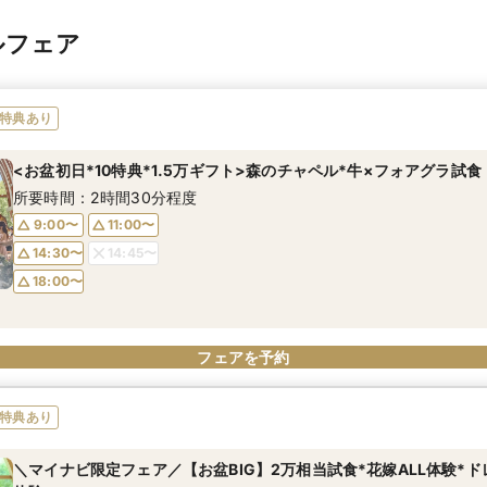
ルフェア
特典あり
<お盆初日*10特典*1.5万ギフト>森のチャペル*牛×フォアグラ試食
所要時間：2時間30分程度
9:00〜
11:00〜
14:30〜
14:45〜
18:00〜
フェアを予約
特典あり
＼マイナビ限定フェア／【お盆BIG】2万相当試食*花嫁ALL体験*ド