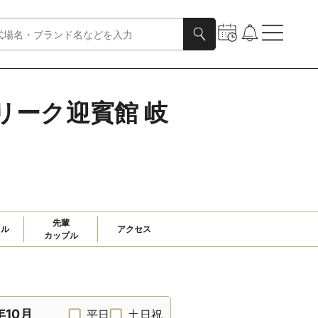
フェリーク迎賓館 岐
先輩

ャル
アクセス
カップル
年10月
平日
土日祝