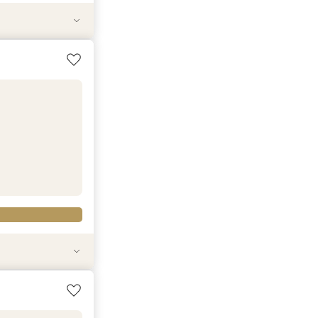
ェリーク迎賓館 岐