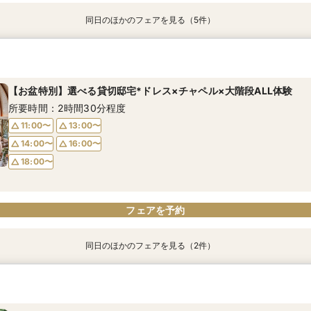
同日のほかのフェアを見る（5件）
動画あり
特典あり
【第1希望のお2人限定】ニーズ岐阜 by T&G WEDDING(旧 アーフ
【初めて見学◎当日OK】何も決まってなくてOK♪お気軽相談フェア
【2名～全館貸切OK】駅すぐ♪少人数*親族婚×豪華試食フェア
【お料理重視必見】牛×フォアグラ豪華試食×貸切W体験型フェア
【遠方の方◎オンライン相談会】スマホで簡単！豪華5大特典付き
阜)至上最大◆ご優待付きフェア
所要時間：2時間30分程度
所要時間：2時間30分程度
所要時間：2時間30分程度
所要時間：30分程度
所要時間：2時間30分程度
【お盆特別】選べる貸切邸宅*ドレス×チャペル×大階段ALL体験
13:00〜
9:30〜
9:15〜
9:15〜
14:00〜
15:00〜
9:30〜
9:30〜
9:15〜
14:30〜
所要時間：2時間30分程度
14:00〜
14:30〜
14:30〜
17:00〜
18:30〜
14:45〜
19:00〜
14:15〜
14:45〜
18:30〜
11:00〜
13:00〜
18:00〜
18:00〜
19:30〜
19:00〜
14:00〜
16:00〜
18:00〜
フェアを予約
フェアを予約
フェアを予約
フェアを予約
フェアを予約
フェアを予約
同日のほかのフェアを見る（2件）
本格神前式が叶う★和装＆WD希望必見★衣装優待×演出体験
【第1希望のお2人限定】ニーズ岐阜*史上最大ご優待×豪華試食
所要時間：2時間30分程度
所要時間：2時間30分程度