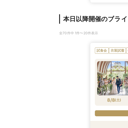
本日以降開催のブラ
全70件中 1件〜20件表示
試食会
衣装試着
8/8
(
土
)