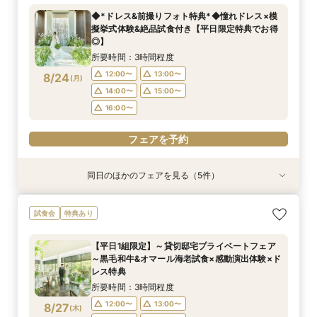
料理の贅沢食べ比べ付き♪四季感じる庭園でのお
所要時間：1時間程度
所要時間：3時間程度
所要時間：3時間程度
所要時間：3時間程度
所要時間：1時間程度
◆*ドレス&前撮りフォト特典*◆憧れドレス×模
写真などおふたりの希望をじっくり伺い専属プラ
所要時間：3時間程度
9:00〜
9:00〜
9:00〜
9:00〜
9:00〜
14:00〜
14:00〜
14:00〜
14:00〜
14:00〜
擬挙式体験&絶品試食付き【平日限定特典でお得
ンナーがご提案♪
9:00〜
14:00〜
8/23
8/23
8/23
8/23
8/23
8/23
◎】
(
(
(
(
(
(
日
日
日
日
日
日
)
)
)
)
)
)
18:00〜
14:30〜
14:30〜
14:30〜
14:30〜
18:00〜
14:30〜
所要時間：3時間程度
フェアを予約
フェアを予約
フェアを予約
フェアを予約
フェアを予約
12:00〜
13:00〜
8/24
(
月
)
フェアを予約
14:00〜
15:00〜
16:00〜
フェアを予約
同日のほかのフェアを見る（5件）
特典あり
試食会
試食会
特典あり
試食会
特典あり
特典あり
特典あり
【タイパ重視！60分で完結◎】オンラインで会
【6名～30名の少人数婚】挙式＆会食Newプラ
1件目がお得★1stステップ相談会＆試食×予算相
【2件目以上の方】最短60分！《会場選び&見積
【和婚をお考えの方へ】挙式会場見学&「和」の
試食会
特典あり
場案内＆相談会
ン誕生！無料試食付
談*商品券1万円
もり》徹底比較相談会
演出体験♪常陸牛と旬のお魚料理の贅沢食べ比べ
付き♪四季感じる庭園でのお写真などおふたりの
所要時間：1時間程度
所要時間：3時間程度
所要時間：3時間程度
所要時間：1時間程度
【平日1組限定】～貸切邸宅プライベートフェア
希望をじっくり伺い専属プランナーがご提案♪
所要時間：3時間程度
12:00〜
12:00〜
12:00〜
12:00〜
13:00〜
13:00〜
13:00〜
13:00〜
～黒毛和牛&オマール海老試食×感動演出体験×ド
12:00〜
13:00〜
8/24
8/24
8/24
8/24
8/24
レス特典
(
(
(
(
(
月
月
月
月
月
)
)
)
)
)
16:00〜
14:00〜
14:00〜
14:00〜
17:00〜
15:00〜
15:00〜
15:00〜
14:00〜
15:00〜
所要時間：3時間程度
16:00〜
16:00〜
16:00〜
16:00〜
フェアを予約
12:00〜
13:00〜
8/27
(
木
)