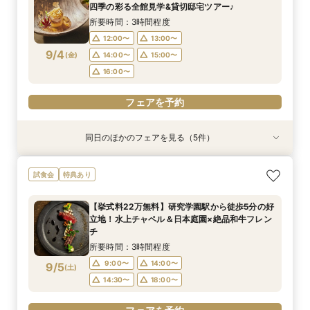
12:00〜
12:00〜
12:00〜
12:00〜
13:00〜
13:00〜
13:00〜
13:00〜
四季の彩る全館見学&貸切邸宅ツアー♪
12:00〜
13:00〜
9/3
9/3
9/3
9/3
9/3
(
(
(
(
(
木
木
木
木
木
)
)
)
)
)
16:00〜
14:00〜
14:00〜
14:00〜
17:00〜
15:00〜
15:00〜
15:00〜
所要時間：3時間程度
14:00〜
15:00〜
16:00〜
16:00〜
16:00〜
12:00〜
13:00〜
16:00〜
フェアを予約
9/4
(
金
)
14:00〜
15:00〜
フェアを予約
フェアを予約
フェアを予約
16:00〜
フェアを予約
フェアを予約
同日のほかのフェアを見る（5件）
特典あり
試食会
試食会
特典あり
試食会
特典あり
特典あり
特典あり
【タイパ重視！60分で完結◎】オンラインで会
【6名～30名の少人数婚】挙式＆会食Newプラ
1件目がお得★1stステップ相談会＆試食×予算相
【2件目以上の方】最短60分！《会場選び&見積
【和婚をお考えの方へ】挙式会場見学&「和」の
試食会
特典あり
場案内＆相談会
ン誕生！無料試食付
談*商品券1万円
もり》徹底比較相談会
演出体験♪常陸牛と旬のお魚料理の贅沢食べ比べ
付き♪四季感じる庭園でのお写真などおふたりの
所要時間：1時間程度
所要時間：3時間程度
所要時間：3時間程度
所要時間：1時間程度
【挙式料22万無料】研究学園駅から徒歩5分の好
希望をじっくり伺い専属プランナーがご提案♪
所要時間：3時間程度
12:00〜
12:00〜
12:00〜
12:00〜
13:00〜
13:00〜
13:00〜
13:00〜
立地！水上チャペル＆日本庭園×絶品和牛フレン
12:00〜
13:00〜
9/4
9/4
9/4
9/4
9/4
チ
(
(
(
(
(
金
金
金
金
金
)
)
)
)
)
16:00〜
14:00〜
14:00〜
14:00〜
17:00〜
15:00〜
15:00〜
15:00〜
14:00〜
15:00〜
所要時間：3時間程度
16:00〜
16:00〜
16:00〜
16:00〜
フェアを予約
9:00〜
14:00〜
9/5
(
土
)
フェアを予約
フェアを予約
フェアを予約
14:30〜
18:00〜
フェアを予約