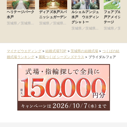
ヘリテージパーク
ディアズ水戸スパ
ルシェルアンジュ
フェアブルー
水戸
ニッシュガーデン
水戸 ウエディン
戸アメイジン
グシャトー
テージ
茨城県／茨城県全
茨城県／茨城県全
域
域
茨城県／茨城県全
茨城県／茨城
域
域
マイナビウエディング
>
結婚式場TOP
>
茨城県の結婚式場
>
つくばの結
婚式場ランキング
>
麗風つくば シーズンズテラス
>
ブライダルフェア