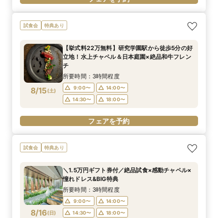
試食会
特典あり
【挙式料22万無料】研究学園駅から徒歩5分の好
立地！水上チャペル＆日本庭園×絶品和牛フレン
チ
所要時間：3時間程度
9:00〜
14:00〜
8/15
(
土
)
14:30〜
18:00〜
フェアを予約
試食会
特典あり
＼1.5万円ギフト券付／絶品試食×感動チャペル×
憧れドレス&BIG特典
所要時間：3時間程度
9:00〜
14:00〜
8/16
(
日
)
14:30〜
18:00〜