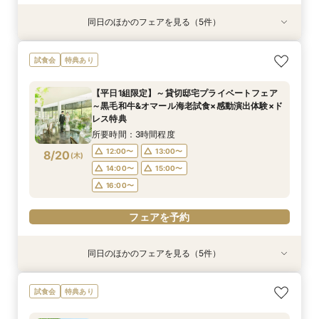
同日のほかのフェアを見る（5件）
特典あり
試食会
試食会
特典あり
試食会
特典あり
特典あり
特典あり
【タイパ重視！60分で完結◎】オンラインで会
【6名～30名の少人数婚】挙式＆会食Newプラ
1件目がお得★1stステップ相談会＆試食×予算相
【2件目以上の方】最短60分！《会場選び&見積
【和婚をお考えの方へ】挙式会場見学&「和」の
試食会
特典あり
場案内＆相談会
ン誕生！無料試食付
談*商品券1万円
もり》徹底比較相談会
演出体験♪常陸牛と旬のお魚料理の贅沢食べ比べ
付き♪四季感じる庭園でのお写真などおふたりの
所要時間：1時間程度
所要時間：3時間程度
所要時間：3時間程度
所要時間：1時間程度
【平日1組限定】～貸切邸宅プライベートフェア
希望をじっくり伺い専属プランナーがご提案♪
所要時間：3時間程度
12:00〜
12:00〜
12:00〜
12:00〜
13:00〜
13:00〜
13:00〜
13:00〜
～黒毛和牛&オマール海老試食×感動演出体験×ド
12:00〜
13:00〜
8/17
8/17
8/17
8/17
8/17
レス特典
(
(
(
(
(
月
月
月
月
月
)
)
)
)
)
16:00〜
14:00〜
14:00〜
14:00〜
17:00〜
15:00〜
15:00〜
15:00〜
14:00〜
15:00〜
所要時間：3時間程度
16:00〜
16:00〜
16:00〜
16:00〜
フェアを予約
12:00〜
13:00〜
8/20
(
木
)
フェアを予約
フェアを予約
フェアを予約
14:00〜
15:00〜
フェアを予約
16:00〜
フェアを予約
同日のほかのフェアを見る（5件）
特典あり
試食会
試食会
特典あり
試食会
特典あり
特典あり
特典あり
【タイパ重視！60分で完結◎】オンラインで会
【6名～30名の少人数婚】挙式＆会食Newプラ
1件目がお得★1stステップ相談会＆試食×予算相
【2件目以上の方】最短60分！《会場選び&見積
【和婚をお考えの方へ】挙式会場見学&「和」の
試食会
特典あり
場案内＆相談会
ン誕生！無料試食付
談*商品券1万円
もり》徹底比較相談会
演出体験♪常陸牛と旬のお魚料理の贅沢食べ比べ
付き♪四季感じる庭園でのお写真などおふたりの
所要時間：1時間程度
所要時間：3時間程度
所要時間：3時間程度
所要時間：1時間程度