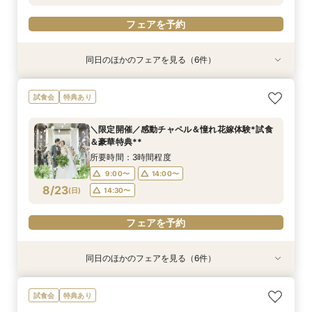
フェアを予約
フェアを予約
同日のほかのフェアを見る（6件）
試食会
特典あり
試食会
特典あり
試食会
試食会
特典あり
特典あり
特典あり
特典あり
【和婚をお考えの方へ】1stステップ相談会◎挙
【タイパ重視！60分で完結◎】会場案内＆相談
【6名～30名の少人数婚】挙式＆会食Newプラ
【2件目以降に】ふたりの悩みを解消！徹底比較
【1件目がお得】1stステップ相談&試食×予算相談
＼茨城人気3会場一気に見学！／憧れ花嫁体験×
試食会
特典あり
式会場見学&「和」の演出体験♪常陸牛と旬のお魚
会
ン誕生！無料試食付
相談会
*ギフト券プレゼント
贅沢フィレ試食◎
料理の贅沢食べ比べ付き♪四季感じる庭園でのお
所要時間：1時間程度
所要時間：3時間程度
所要時間：3時間程度
所要時間：3時間程度
所要時間：3時間程度
＼限定開催／感動チャペル＆憧れ花嫁体験*試食
写真などおふたりの希望をじっくり伺い専属プラ
所要時間：3時間程度
9:00〜
9:00〜
9:00〜
9:00〜
9:00〜
14:00〜
14:00〜
14:00〜
14:00〜
14:00〜
＆豪華特典**
ンナーがご提案♪
9:00〜
14:00〜
8/22
8/22
8/22
8/22
8/22
8/22
(
(
(
(
(
(
土
土
土
土
土
土
)
)
)
)
)
)
18:00〜
14:30〜
14:30〜
14:30〜
14:30〜
18:00〜
所要時間：3時間程度
14:30〜
9:00〜
14:00〜
フェアを予約
フェアを予約
フェアを予約
フェアを予約
フェアを予約
8/23
(
日
)
14:30〜
フェアを予約
フェアを予約
同日のほかのフェアを見る（6件）
試食会
特典あり
試食会
試食会
試食会
特典あり
特典あり
特典あり
特典あり
特典あり
【和婚をお考えの方へ】1stステップ相談会◎挙
【タイパ重視！60分で完結◎】会場案内＆相談
【6名～30名の少人数婚】挙式＆会食Newプラ
【1件目がお得】1stステップ相談&試食×予算相談
＼茨城人気3会場一気に見学！／憧れ花嫁体験×
【2件目以降に】ふたりの悩みを解消！*徹底比
試食会
特典あり
式会場見学&「和」の演出体験♪常陸牛と旬のお魚
会
ン誕生！無料試食付
*ギフト券プレゼント
贅沢フィレ試食◎
較相談会*