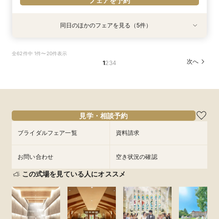
フェアを予約
同日のほかのフェアを見る（5件）
試食会
特典あり
試食会
試食会
試食会
特典あり
特典あり
特典あり
特典あり
【和婚をお考えの方へ】1stステップ相談会◎挙
【タイパ重視！60分で完結◎】会場案内＆相談
【6名～30名の少人数婚】挙式＆会食Newプラ
【1件目がお得】1stステップ相談&試食×予算相談
＼茨城人気3会場一気に見学！／憧れ花嫁体験×
全62件中 1件〜20件表示
式会場見学&「和」の演出体験♪常陸牛と旬のお魚
会
ン誕生！無料試食付
*ギフト券プレゼント
贅沢フィレ試食◎
次へ
1
2
3
4
料理の贅沢食べ比べ付き♪四季感じる庭園でのお
所要時間：1時間程度
所要時間：3時間程度
所要時間：3時間程度
所要時間：3時間程度
写真などおふたりの希望をじっくり伺い専属プラ
所要時間：3時間程度
9:00〜
9:00〜
9:00〜
9:00〜
14:00〜
14:00〜
14:00〜
14:00〜
ンナーがご提案♪
9:00〜
14:00〜
9/5
9/5
9/5
9/5
9/5
(
(
(
(
(
土
土
土
土
土
)
)
)
)
)
18:00〜
14:30〜
14:30〜
14:30〜
14:30〜
フェアを予約
フェアを予約
フェアを予約
フェアを予約
見学・相談予約
フェアを予約
ブライダルフェア一覧
資料請求
お問い合わせ
空き状況の確認
この式場を見ている人にオススメ