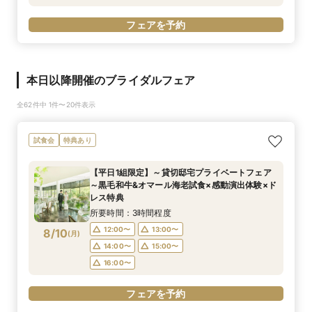
フェアを予約
本日以降開催のブライダルフェア
全62件中 1件〜20件表示
試食会
特典あり
【平日1組限定】～貸切邸宅プライベートフェア
～黒毛和牛&オマール海老試食×感動演出体験×ド
レス特典
所要時間：3時間程度
12:00〜
13:00〜
8/10
(
月
)
14:00〜
15:00〜
16:00〜
フェアを予約