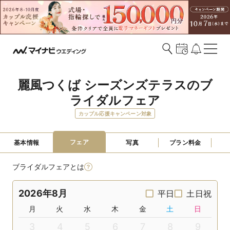
麗風つくば シーズンズテラスのブ
ライダルフェア
カップル応援キャンペーン対象
フェア
基本情報
写真
プラン料金
ブライダルフェアとは
2026年8月
平日
土日祝
月
火
水
木
金
土
日
3
4
5
6
7
8
9