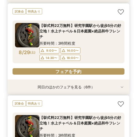
【タイパ重視！60分で完結◎】オンラインで会
【6名～30名の少人数婚】挙式＆会食Newプラ
1件目がお得★1stステップ相談会＆試食×予算相
【2件目以上の方】最短60分！《会場選び&見積
【和婚をお考えの方へ】挙式会場見学&「和」の
試食会
特典あり
場案内＆相談会
ン誕生！無料試食付
談*商品券1万円
もり》徹底比較相談会
演出体験♪常陸牛と旬のお魚料理の贅沢食べ比べ
付き♪四季感じる庭園でのお写真などおふたりの
所要時間：1時間程度
所要時間：3時間程度
所要時間：3時間程度
所要時間：1時間程度
【挙式料22万無料】研究学園駅から徒歩5分の好
希望をじっくり伺い専属プランナーがご提案♪
所要時間：3時間程度
12:00〜
12:00〜
12:00〜
12:00〜
13:00〜
13:00〜
13:00〜
13:00〜
立地！水上チャペル＆日本庭園×絶品和牛フレン
12:00〜
13:00〜
8/28
8/28
8/28
8/28
8/28
チ
(
(
(
(
(
金
金
金
金
金
)
)
)
)
)
16:00〜
14:00〜
14:00〜
14:00〜
17:00〜
15:00〜
15:00〜
15:00〜
14:00〜
15:00〜
所要時間：3時間程度
16:00〜
16:00〜
16:00〜
16:00〜
フェアを予約
9:00〜
14:00〜
8/29
(
土
)
フェアを予約
フェアを予約
フェアを予約
14:30〜
18:00〜
フェアを予約
フェアを予約
同日のほかのフェアを見る（6件）
試食会
特典あり
試食会
特典あり
試食会
試食会
特典あり
特典あり
特典あり
特典あり
【和婚をお考えの方へ】1stステップ相談会◎挙
【タイパ重視！60分で完結◎】会場案内＆相談
【6名～30名の少人数婚】挙式＆会食Newプラ
【2件目以降に】ふたりの悩みを解消！徹底比較
【1件目がお得】1stステップ相談&試食×予算相談
＼茨城人気3会場一気に見学！／憧れ花嫁体験×
試食会
特典あり
式会場見学&「和」の演出体験♪常陸牛と旬のお魚
会
ン誕生！無料試食付
相談会
*ギフト券プレゼント
贅沢フィレ試食◎
料理の贅沢食べ比べ付き♪四季感じる庭園でのお
所要時間：1時間程度
所要時間：3時間程度
所要時間：3時間程度
所要時間：3時間程度
所要時間：3時間程度
【挙式料22万無料】研究学園駅から徒歩5分の好
写真などおふたりの希望をじっくり伺い専属プラ
所要時間：3時間程度
9:00〜
9:00〜
9:00〜
9:00〜
9:00〜
14:00〜
14:00〜
14:00〜
14:00〜
14:00〜
立地！水上チャペル＆日本庭園×絶品和牛フレン
ンナーがご提案♪
9:00〜
14:00〜
8/29
8/29
8/29
8/29
8/29
8/29
チ
(
(
(
(
(
(
土
土
土
土
土
土
)
)
)
)
)
)
18:00〜
14:30〜
14:30〜
14:30〜
14:30〜
18:00〜
14:30〜
所要時間：3時間程度