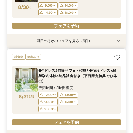
フェアを予約
フェアを予約
フェアを予約
フェアを予約
フェアを予約
9:00〜
14:00〜
8/30
(
日
)
フェアを予約
14:30〜
18:00〜
フェアを予約
同日のほかのフェアを見る（6件）
試食会
特典あり
試食会
試食会
試食会
特典あり
特典あり
特典あり
特典あり
特典あり
【和婚をお考えの方へ】1stステップ相談会◎挙
【タイパ重視！60分で完結◎】会場案内＆相談
【6名～30名の少人数婚】挙式＆会食Newプラ
【1件目がお得】1stステップ相談&試食×予算相談
＼茨城人気3会場一気に見学！／憧れ花嫁体験×
【2件目以降に】ふたりの悩みを解消！*徹底比
試食会
特典あり
式会場見学&「和」の演出体験♪常陸牛と旬のお魚
会
ン誕生！無料試食付
*ギフト券プレゼント
贅沢フィレ試食◎
較相談会*
料理の贅沢食べ比べ付き♪四季感じる庭園でのお
所要時間：1時間程度
所要時間：3時間程度
所要時間：3時間程度
所要時間：3時間程度
所要時間：1時間程度
◆*ドレス&前撮りフォト特典*◆憧れドレス×模
写真などおふたりの希望をじっくり伺い専属プラ
所要時間：3時間程度
9:00〜
9:00〜
9:00〜
9:00〜
9:00〜
14:00〜
14:00〜
14:00〜
14:00〜
14:00〜
擬挙式体験&絶品試食付き【平日限定特典でお得
ンナーがご提案♪
9:00〜
14:00〜
8/30
8/30
8/30
8/30
8/30
8/30
◎】
(
(
(
(
(
(
日
日
日
日
日
日
)
)
)
)
)
)
18:00〜
14:30〜
14:30〜
14:30〜
14:30〜
18:00〜
14:30〜
所要時間：3時間程度
フェアを予約
フェアを予約
フェアを予約
フェアを予約
フェアを予約
12:00〜
13:00〜
8/31
(
月
)
フェアを予約
14:00〜
15:00〜
16:00〜
フェアを予約