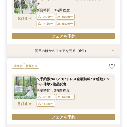
9:00〜
14:00〜
8/11
8/11
8/11
8/11
8/11
8/11
チ
(
(
(
(
(
(
火
火
火
火
火
火
)
)
)
)
)
)
18:00〜
14:30〜
14:30〜
14:30〜
14:30〜
18:00〜
14:30〜
所要時間：3時間程度
フェアを予約
フェアを予約
フェアを予約
フェアを予約
フェアを予約
9:00〜
14:00〜
8/13
(
木
)
フェアを予約
14:30〜
18:00〜
フェアを予約
同日のほかのフェアを見る（6件）
試食会
特典あり
試食会
特典あり
試食会
試食会
特典あり
特典あり
特典あり
特典あり
【和婚をお考えの方へ】1stステップ相談会◎挙
【タイパ重視！60分で完結◎】会場案内＆相談
【6名～30名の少人数婚】挙式＆会食Newプラ
【2件目以降に】ふたりの悩みを解消！徹底比較
【1件目がお得】1stステップ相談&試食×予算相談
＼茨城人気3会場一気に見学！／憧れ花嫁体験×
試食会
特典あり
式会場見学&「和」の演出体験♪常陸牛と旬のお魚
会
ン誕生！無料試食付
相談会
*ギフト券プレゼント
贅沢フィレ試食◎
料理の贅沢食べ比べ付き♪四季感じる庭園でのお
所要時間：1時間程度
所要時間：3時間程度
所要時間：3時間程度
所要時間：3時間程度
所要時間：3時間程度
＼予約数No.1／★*ドレス全額無料*★感動チャ
写真などおふたりの希望をじっくり伺い専属プラ
所要時間：3時間程度
9:00〜
9:00〜
9:00〜
9:00〜
9:00〜
14:00〜
14:00〜
14:00〜
14:00〜
14:00〜
ペル体験×絶品試食
ンナーがご提案♪
9:00〜
14:00〜
8/13
8/13
8/13
8/13
8/13
8/13
(
(
(
(
(
(
木
木
木
木
木
木
)
)
)
)
)
)
18:00〜
14:30〜
14:30〜
14:30〜
14:30〜
18:00〜
所要時間：3時間程度
14:30〜
9:00〜
14:00〜
フェアを予約
フェアを予約
フェアを予約
フェアを予約
フェアを予約
8/14
(
金
)
14:30〜
フェアを予約
フェアを予約