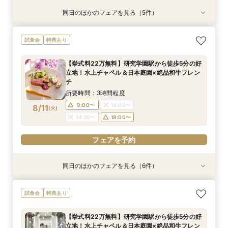
同日のほかのフェアを見る（5件）
特典あり
試食会
試食会
特典あり
試食会
特典あり
特典あり
特典あり
【タイパ重視！60分で完結◎】オンラインで会
【6名～30名の少人数婚】挙式＆会食Newプラ
1件目がお得★1stステップ相談会＆試食×予算相
【2件目以上の方】最短60分！《会場選び&見積
【和婚をお考えの方へ】挙式会場見学&「和」の
試食会
特典あり
場案内＆相談会
ン誕生！無料試食付
談*商品券1万円
もり》徹底比較相談会
演出体験♪常陸牛と旬のお魚料理の贅沢食べ比べ
付き♪四季感じる庭園でのお写真などおふたりの
所要時間：1時間程度
所要時間：3時間程度
所要時間：3時間程度
所要時間：1時間程度
【挙式料22万無料】研究学園駅から徒歩5分の好
希望をじっくり伺い専属プランナーがご提案♪
所要時間：3時間程度
12:00〜
12:00〜
12:00〜
12:00〜
13:00〜
13:00〜
13:00〜
13:00〜
立地！水上チャペル＆日本庭園×絶品和牛フレン
12:00〜
13:00〜
8/10
8/10
8/10
8/10
8/10
チ
(
(
(
(
(
月
月
月
月
月
)
)
)
)
)
16:00〜
14:00〜
14:00〜
14:00〜
17:00〜
15:00〜
15:00〜
15:00〜
14:00〜
15:00〜
所要時間：3時間程度
16:00〜
16:00〜
16:00〜
16:00〜
フェアを予約
9:00〜
14:00〜
8/11
(
火
)
フェアを予約
フェアを予約
フェアを予約
14:30〜
18:00〜
フェアを予約
フェアを予約
同日のほかのフェアを見る（6件）
試食会
特典あり
試食会
特典あり
試食会
試食会
特典あり
特典あり
特典あり
特典あり
【和婚をお考えの方へ】1stステップ相談会◎挙
【タイパ重視！60分で完結◎】会場案内＆相談
【6名～30名の少人数婚】挙式＆会食Newプラ
【2件目以降に】ふたりの悩みを解消！徹底比較
【1件目がお得】1stステップ相談&試食×予算相談
＼茨城人気3会場一気に見学！／憧れ花嫁体験×
試食会
特典あり
式会場見学&「和」の演出体験♪常陸牛と旬のお魚
会
ン誕生！無料試食付
相談会
*ギフト券プレゼント
贅沢フィレ試食◎
料理の贅沢食べ比べ付き♪四季感じる庭園でのお
所要時間：1時間程度
所要時間：3時間程度
所要時間：3時間程度
所要時間：3時間程度
所要時間：3時間程度
【挙式料22万無料】研究学園駅から徒歩5分の好
写真などおふたりの希望をじっくり伺い専属プラ
所要時間：3時間程度
9:00〜
9:00〜
9:00〜
9:00〜
9:00〜
14:00〜
14:00〜
14:00〜
14:00〜
14:00〜
立地！水上チャペル＆日本庭園×絶品和牛フレン
ンナーがご提案♪