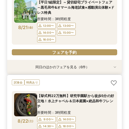
【平日1組限定】～貸切邸宅プライベートフェア
希望をじっくり伺い専属プランナーがご提案♪
所要時間：3時間程度
12:00〜
12:00〜
12:00〜
12:00〜
13:00〜
13:00〜
13:00〜
13:00〜
～黒毛和牛&オマール海老試食×感動演出体験×ド
12:00〜
13:00〜
8/20
8/20
8/20
8/20
8/20
レス特典
(
(
(
(
(
木
木
木
木
木
)
)
)
)
)
16:00〜
14:00〜
14:00〜
14:00〜
17:00〜
15:00〜
15:00〜
15:00〜
14:00〜
15:00〜
所要時間：3時間程度
16:00〜
16:00〜
16:00〜
16:00〜
フェアを予約
12:00〜
13:00〜
8/21
(
金
)
フェアを予約
フェアを予約
フェアを予約
14:00〜
15:00〜
フェアを予約
16:00〜
フェアを予約
同日のほかのフェアを見る（6件）
試食会
特典あり
試食会
試食会
特典あり
試食会
特典あり
特典あり
特典あり
特典あり
*＊美食堪能フェア＊*贅沢和フレンチ無料試食×
【タイパ重視！60分で完結◎】オンラインで会
【6名～30名の少人数婚】挙式＆会食Newプラ
1件目がお得★1stステップ相談会＆試食×予算相
【2件目以上の方】最短60分！《会場選び&見積
【和婚をお考えの方へ】挙式会場見学&「和」の
試食会
特典あり
四季の彩る全館見学&貸切邸宅ツアー♪
場案内＆相談会
ン誕生！無料試食付
談*商品券1万円
もり》徹底比較相談会
演出体験♪常陸牛と旬のお魚料理の贅沢食べ比べ
付き♪四季感じる庭園でのお写真などおふたりの
所要時間：3時間程度
所要時間：1時間程度
所要時間：3時間程度
所要時間：3時間程度
所要時間：1時間程度
【挙式料22万無料】研究学園駅から徒歩5分の好
希望をじっくり伺い専属プランナーがご提案♪
所要時間：3時間程度
12:00〜
12:00〜
12:00〜
12:00〜
12:00〜
13:00〜
13:00〜
13:00〜
13:00〜
13:00〜
立地！水上チャペル＆日本庭園×絶品和牛フレン
12:00〜
13:00〜
8/21
8/21
8/21
8/21
8/21
8/21
チ
(
(
(
(
(
(
金
金
金
金
金
金
)
)
)
)
)
)
14:00〜
16:00〜
14:00〜
14:00〜
14:00〜
15:00〜
17:00〜
15:00〜
15:00〜
15:00〜
14:00〜
15:00〜
所要時間：3時間程度
16:00〜
16:00〜
16:00〜
16:00〜
16:00〜
フェアを予約
9:00〜
14:00〜
8/22
(
土
)
フェアを予約
フェアを予約
フェアを予約
フェアを予約
14:30〜
18:00〜