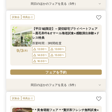
同日のほかのフェアを見る（5件）
特典あり
試食会
試食会
特典あり
試食会
特典あり
特典あり
特典あり
【タイパ重視！60分で完結◎】オンラインで会
【6名～30名の少人数婚】挙式＆会食Newプラ
1件目がお得★1stステップ相談会＆試食×予算相
【2件目以上の方】最短60分！《会場選び&見積
【和婚をお考えの方へ】挙式会場見学&「和」の
試食会
特典あり
場案内＆相談会
ン誕生！無料試食付
談*商品券1万円
もり》徹底比較相談会
演出体験♪常陸牛と旬のお魚料理の贅沢食べ比べ
付き♪四季感じる庭園でのお写真などおふたりの
所要時間：1時間程度
所要時間：3時間程度
所要時間：3時間程度
所要時間：1時間程度
【平日1組限定】～貸切邸宅プライベートフェア
希望をじっくり伺い専属プランナーがご提案♪
所要時間：3時間程度
12:00〜
12:00〜
12:00〜
12:00〜
13:00〜
13:00〜
13:00〜
13:00〜
～黒毛和牛&オマール海老試食×感動演出体験×ド
12:00〜
13:00〜
8/31
8/31
8/31
8/31
8/31
レス特典
(
(
(
(
(
月
月
月
月
月
)
)
)
)
)
16:00〜
14:00〜
14:00〜
14:00〜
17:00〜
15:00〜
15:00〜
15:00〜
14:00〜
15:00〜
所要時間：3時間程度
16:00〜
16:00〜
16:00〜
16:00〜
フェアを予約
12:00〜
13:00〜
9/3
(
木
)
フェアを予約
フェアを予約
フェアを予約
14:00〜
15:00〜
フェアを予約
16:00〜
フェアを予約
同日のほかのフェアを見る（5件）
特典あり
試食会
試食会
特典あり
試食会
特典あり
特典あり
特典あり
【タイパ重視！60分で完結◎】オンラインで会
【6名～30名の少人数婚】挙式＆会食Newプラ
1件目がお得★1stステップ相談会＆試食×予算相
【2件目以上の方】最短60分！《会場選び&見積
【和婚をお考えの方へ】挙式会場見学&「和」の
試食会
特典あり
場案内＆相談会
ン誕生！無料試食付
談*商品券1万円
もり》徹底比較相談会
演出体験♪常陸牛と旬のお魚料理の贅沢食べ比べ
付き♪四季感じる庭園でのお写真などおふたりの
所要時間：1時間程度
所要時間：3時間程度
所要時間：3時間程度
所要時間：1時間程度
*＊美食堪能フェア＊*贅沢和フレンチ無料試食×
希望をじっくり伺い専属プランナーがご提案♪
所要時間：3時間程度