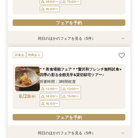
フェアを予約
フェアを予約
フェアを予約
14:00〜
15:00〜
フェアを予約
16:00〜
フェアを予約
同日のほかのフェアを見る（5件）
特典あり
試食会
試食会
特典あり
試食会
特典あり
特典あり
特典あり
【タイパ重視！60分で完結◎】オンラインで会
【6名～30名の少人数婚】挙式＆会食Newプラ
1件目がお得★1stステップ相談会＆試食×予算相
【2件目以上の方】最短60分！《会場選び&見積
【和婚をお考えの方へ】挙式会場見学&「和」の
試食会
特典あり
場案内＆相談会
ン誕生！無料試食付
談*商品券1万円
もり》徹底比較相談会
演出体験♪常陸牛と旬のお魚料理の贅沢食べ比べ
付き♪四季感じる庭園でのお写真などおふたりの
所要時間：1時間程度
所要時間：3時間程度
所要時間：3時間程度
所要時間：1時間程度
*＊美食堪能フェア＊*贅沢和フレンチ無料試食×
希望をじっくり伺い専属プランナーがご提案♪
所要時間：3時間程度
12:00〜
12:00〜
12:00〜
12:00〜
13:00〜
13:00〜
13:00〜
13:00〜
四季の彩る全館見学&貸切邸宅ツアー♪
12:00〜
13:00〜
8/27
8/27
8/27
8/27
8/27
(
(
(
(
(
木
木
木
木
木
)
)
)
)
)
16:00〜
14:00〜
14:00〜
14:00〜
17:00〜
15:00〜
15:00〜
15:00〜
所要時間：3時間程度
14:00〜
15:00〜
16:00〜
16:00〜
16:00〜
12:00〜
13:00〜
16:00〜
フェアを予約
8/28
(
金
)
14:00〜
15:00〜
フェアを予約
フェアを予約
フェアを予約
16:00〜
フェアを予約
フェアを予約
同日のほかのフェアを見る（5件）
特典あり
試食会
試食会
特典あり
試食会
特典あり
特典あり
特典あり