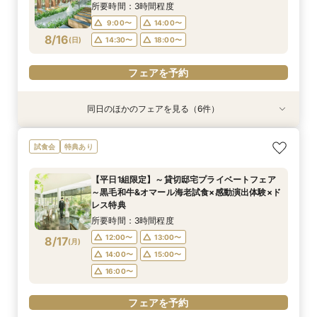
8/15
8/15
8/15
8/15
8/15
8/15
(
(
(
(
(
(
土
土
土
土
土
土
)
)
)
)
)
)
18:00〜
14:30〜
14:30〜
14:30〜
14:30〜
18:00〜
所要時間：3時間程度
14:30〜
9:00〜
14:00〜
フェアを予約
フェアを予約
フェアを予約
フェアを予約
フェアを予約
8/16
(
日
)
14:30〜
18:00〜
フェアを予約
フェアを予約
同日のほかのフェアを見る（6件）
試食会
特典あり
試食会
試食会
試食会
特典あり
特典あり
特典あり
特典あり
特典あり
【和婚をお考えの方へ】1stステップ相談会◎挙
【タイパ重視！60分で完結◎】会場案内＆相談
【6名～30名の少人数婚】挙式＆会食Newプラ
【1件目がお得】1stステップ相談&試食×予算相談
＼茨城人気3会場一気に見学！／憧れ花嫁体験×
【2件目以降に】ふたりの悩みを解消！*徹底比
試食会
特典あり
式会場見学&「和」の演出体験♪常陸牛と旬のお魚
会
ン誕生！無料試食付
*ギフト券プレゼント
贅沢フィレ試食◎
較相談会*
料理の贅沢食べ比べ付き♪四季感じる庭園でのお
所要時間：1時間程度
所要時間：3時間程度
所要時間：3時間程度
所要時間：3時間程度
所要時間：1時間程度
【平日1組限定】～貸切邸宅プライベートフェア
写真などおふたりの希望をじっくり伺い専属プラ
所要時間：3時間程度
9:00〜
9:00〜
9:00〜
9:00〜
9:00〜
14:00〜
14:00〜
14:00〜
14:00〜
14:00〜
～黒毛和牛&オマール海老試食×感動演出体験×ド
ンナーがご提案♪
9:00〜
14:00〜
8/16
8/16
8/16
8/16
8/16
8/16
レス特典
(
(
(
(
(
(
日
日
日
日
日
日
)
)
)
)
)
)
18:00〜
14:30〜
14:30〜
14:30〜
14:30〜
18:00〜
14:30〜
所要時間：3時間程度
フェアを予約
フェアを予約
フェアを予約
フェアを予約
フェアを予約
12:00〜
13:00〜
8/17
(
月
)
フェアを予約
14:00〜
15:00〜
16:00〜
フェアを予約