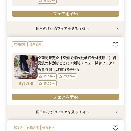
15:00〜
フェアを予約
同日のほかのフェアを見る（3件）
試食会
特典あり
試食会
衣装試着
衣装試着
特典あり
特典あり
【先輩花嫁人気No1】ドレス・和装試着×挙式会
【初めてでも安心！】ご両家顔合わせ・結納相談
【地元婚応援！☆マイナビ特典付き☆】アット
衣装試着
特典あり
場見学！まるごと体験充実フェア
会♪
ホームウェディング相談会♪
所要時間：2時間30分程度
所要時間：2時間30分程度
所要時間：2時間30分程度
☆期間限定☆【空知で採れた厳選食材使用！】岩
10:00〜
10:00〜
10:00〜
12:30〜
12:30〜
12:30〜
見沢の特別がここに！婚礼メニュー試食フェア♪
8/16
8/16
8/16
(
(
(
日
日
日
)
)
)
15:00〜
15:00〜
15:00〜
所要時間：2時間30分程度
10:00〜
12:30〜
フェアを予約
フェアを予約
フェアを予約
8/17
(
月
)
15:00〜
フェアを予約
同日のほかのフェアを見る（3件）
衣装試着
試食会
試食会
衣装試着
衣装試着
特典あり
特典あり
特典あり
【札幌近郊での結婚式検討の方向け！】空知エリ
☆マイナビ限定☆こだわりのロケーションフォト
最短1か月で挙式可能！少人数・フォトウェディ
試食会
衣装試着
特典あり