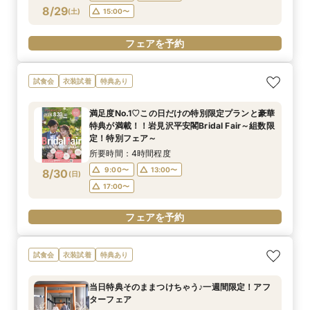
8/29
(
土
)
15:00〜
フェアを予約
試食会
衣装試着
特典あり
満足度No.1♡この日だけの特別限定プランと豪華
特典が満載！！岩見沢平安閣Bridal Fair～組数限
定！特別フェア～
所要時間：4時間程度
9:00〜
13:00〜
8/30
(
日
)
17:00〜
フェアを予約
試食会
衣装試着
特典あり
当日特典そのままつけちゃう♪一週間限定！アフ
ターフェア