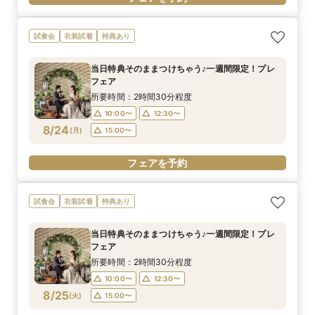
試食会
衣装試着
特典あり
当日特典そのままつけちゃう♪一週間限定！プレ
フェア
所要時間：2時間30分程度
10:00〜
12:30〜
8/24
(
月
)
15:00〜
フェアを予約
試食会
衣装試着
特典あり
当日特典そのままつけちゃう♪一週間限定！プレ
フェア
所要時間：2時間30分程度
10:00〜
12:30〜
8/25
(
火
)
15:00〜