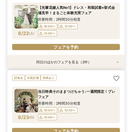
ング相談会♪
所要時間：2時間30分程度
所要時間：2時間30分程度
【先輩花嫁人気No1】ドレス・和装試着×挙式会
所要時間：2時間30分程度
10:00〜
10:00〜
12:30〜
12:30〜
場見学！まるごと体験充実フェア
10:00〜
12:30〜
8/21
8/21
8/21
(
(
(
金
金
金
)
)
)
15:00〜
15:00〜
所要時間：2時間30分程度
15:00〜
10:00〜
12:30〜
フェアを予約
フェアを予約
8/22
(
土
)
15:00〜
フェアを予約
フェアを予約
同日のほかのフェアを見る（3件）
試食会
特典あり
試食会
衣装試着
衣装試着
特典あり
特典あり
【選べる挙式スタイル相談】挙式のみ、フォトウ
【初めてでも安心！】ご両家顔合わせ・結納相談
【地元婚応援！☆マイナビ特典付き☆】アット
試食会
衣装試着
特典あり
エディングなどまだ何も決まっていない方向け初
会♪
ホームウェディング相談会♪
心者フェア
所要時間：2時間30分程度
所要時間：2時間30分程度
当日特典そのままつけちゃう♪一週間限定！プレ
所要時間：2時間30分程度
10:00〜
10:00〜
12:30〜
12:30〜
フェア
10:00〜
12:30〜
8/22
8/22
8/22
(
(
(
土
土
土
)
)
)
15:00〜
15:00〜
所要時間：2時間30分程度
15:00〜
10:00〜
12:30〜
フェアを予約
フェアを予約
8/23
(
日
)
15:00〜
フェアを予約
フェアを予約