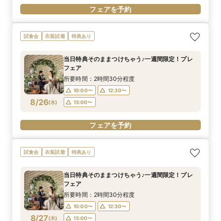
フェアを予約
試食会
衣装試着
特典あり
当日特典そのままつけちゃう♪一週間限定！プレ
フェア
所要時間：2時間30分程度
10:00〜
12:30〜
8/26
(
水
)
15:00〜
フェアを予約
試食会
衣装試着
特典あり
当日特典そのままつけちゃう♪一週間限定！プレ
フェア
所要時間：2時間30分程度
10:00〜
12:30〜
8/27
(
木
)
15:00〜