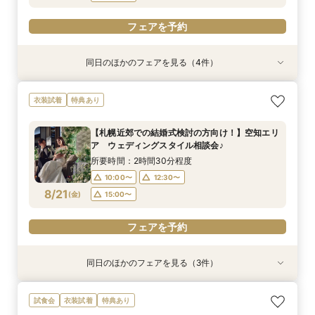
フェアを予約
同日のほかのフェアを見る（4件）
試食会
試食会
特典あり
試食会
衣装試着
衣装試着
衣装試着
特典あり
特典あり
特典あり
【一日一組限定】憧れへの第一歩☆試着体験で大
【ご家族とご一緒に♪】はじめてでも安心☆ダン
【遠方にお住いの方必見】オンライン×フォト
【時を越えて受け継がれる美しさ】厳かな神殿で
衣装試着
特典あり
変身！プリンセス体験フェア♡
ドリ丸ごと相談会
ウェディング相談フェア♪
叶える、最高峰の神前式
所要時間：2時間30分程度
所要時間：2時間30分程度
所要時間：1時間程度
所要時間：2時間30分程度
【札幌近郊での結婚式検討の方向け！】空知エリ
10:00〜
10:00〜
10:00〜
10:00〜
13:00〜
12:30〜
12:30〜
12:30〜
ア ウェディングスタイル相談会♪
8/20
8/20
8/20
8/20
(
(
(
(
木
木
木
木
)
)
)
)
16:00〜
15:00〜
15:00〜
15:00〜
所要時間：2時間30分程度
10:00〜
12:30〜
フェアを予約
フェアを予約
フェアを予約
フェアを予約
8/21
(
金
)
15:00〜
フェアを予約
同日のほかのフェアを見る（3件）
衣装試着
試食会
試食会
衣装試着
衣装試着
特典あり
特典あり
特典あり
☆期間限定☆【空知で採れた厳選食材使用！】岩
☆マイナビ限定☆こだわりのロケーションフォト
最短1か月で挙式可能！少人数・フォトウェディ
試食会
衣装試着
特典あり
見沢の特別がここに！婚礼メニュー試食フェア♪
相談会！
ングをお考えのおふたりにも♡クイックウェディ