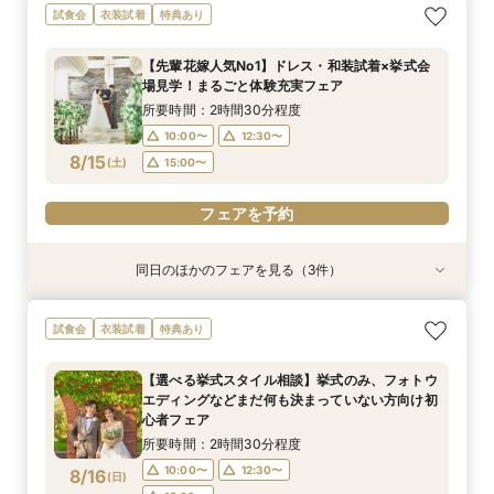
【札幌近郊での結婚式検討の方向け！】空知エリ
☆マイナビ限定☆こだわりのロケーションフォト
最短1か月で挙式可能！少人数・フォトウェディ
試食会
衣装試着
特典あり
ア ウェディングスタイル相談会♪
相談会！
ングをお考えのおふたりにも♡クイックウェディ
ング相談会♪
所要時間：2時間30分程度
所要時間：2時間30分程度
【先輩花嫁人気No1】ドレス・和装試着×挙式会
所要時間：2時間30分程度
10:00〜
10:00〜
12:30〜
12:30〜
場見学！まるごと体験充実フェア
10:00〜
12:30〜
8/14
8/14
8/14
(
(
(
金
金
金
)
)
)
15:00〜
15:00〜
所要時間：2時間30分程度
15:00〜
10:00〜
12:30〜
フェアを予約
フェアを予約
8/15
(
土
)
15:00〜
フェアを予約
フェアを予約
同日のほかのフェアを見る（3件）
試食会
特典あり
試食会
衣装試着
衣装試着
特典あり
特典あり
【選べる挙式スタイル相談】挙式のみ、フォトウ
【初めてでも安心！】ご両家顔合わせ・結納相談
【地元婚応援！☆マイナビ特典付き☆】アット
試食会
衣装試着
特典あり
エディングなどまだ何も決まっていない方向け初
会♪
ホームウェディング相談会♪
心者フェア
所要時間：2時間30分程度
所要時間：2時間30分程度
【選べる挙式スタイル相談】挙式のみ、フォトウ
所要時間：2時間30分程度
10:00〜
10:00〜
12:30〜
12:30〜
エディングなどまだ何も決まっていない方向け初
10:00〜
12:30〜
8/15
8/15
8/15
心者フェア
(
(
(
土
土
土
)
)
)
15:00〜
15:00〜
15:00〜
所要時間：2時間30分程度
フェアを予約
フェアを予約
10:00〜
12:30〜
8/16
(
日
)
フェアを予約