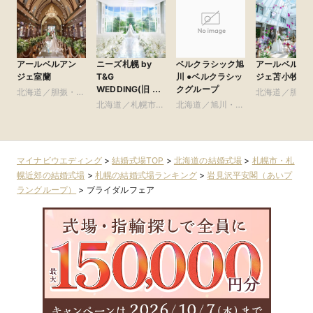
アールベルアン
ニーズ札幌 by
アールベルア
ベルクラシック旭
ジェ室蘭
T&G
ジェ苫小牧
川 ●ベルクラシッ
WEDDING(旧 ヒ
クグループ
北海道／胆振・日
北海道／胆振
ルサイドクラブ迎
高・千歳・道央
北海道／札幌市・
高・千歳・道
北海道／旭川・富
賓館 札幌)
札幌近郊
良野・道北
マイナビウエディング
>
結婚式場TOP
>
北海道の結婚式場
>
札幌市・札
幌近郊の結婚式場
>
札幌の結婚式場ランキング
>
岩見沢平安閣（あいプ
ラングループ）
>
ブライダルフェア