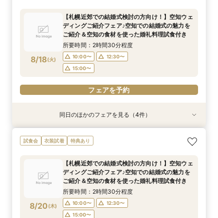
ア ウェディングスタイル相談会♪
相談会！
ングをお考えのおふたりにも♡クイックウェディ
ング相談会♪
所要時間：2時間30分程度
所要時間：2時間30分程度
【札幌近郊での結婚式検討の方向け！】空知ウェ
所要時間：2時間30分程度
10:00〜
10:00〜
12:30〜
12:30〜
ディングご紹介フェア♪空知での結婚式の魅力を
10:00〜
12:30〜
8/17
8/17
8/17
ご紹介＆空知の食材を使った婚礼料理試食付き
(
(
(
月
月
月
)
)
)
15:00〜
15:00〜
15:00〜
所要時間：2時間30分程度
フェアを予約
フェアを予約
10:00〜
12:30〜
8/18
(
火
)
フェアを予約
15:00〜
フェアを予約
同日のほかのフェアを見る（4件）
試食会
試食会
特典あり
試食会
衣装試着
衣装試着
衣装試着
特典あり
特典あり
特典あり
【一日一組限定】憧れへの第一歩☆試着体験で大
【ご家族とご一緒に♪】はじめてでも安心☆ダン
【遠方にお住いの方必見】オンライン×フォト
【時を越えて受け継がれる美しさ】厳かな神殿で
試食会
衣装試着
特典あり
変身！プリンセス体験フェア♡
ドリ丸ごと相談会
ウェディング相談フェア♪
叶える、最高峰の神前式
所要時間：2時間30分程度
所要時間：2時間30分程度
所要時間：1時間程度
所要時間：2時間30分程度
【札幌近郊での結婚式検討の方向け！】空知ウェ
10:00〜
10:00〜
10:00〜
10:00〜
13:00〜
12:30〜
12:30〜
12:30〜
ディングご紹介フェア♪空知での結婚式の魅力を
8/18
8/18
8/18
8/18
ご紹介＆空知の食材を使った婚礼料理試食付き
(
(
(
(
火
火
火
火
)
)
)
)
16:00〜
15:00〜
15:00〜
15:00〜
所要時間：2時間30分程度
フェアを予約
フェアを予約
フェアを予約
フェアを予約
10:00〜
12:30〜
8/20
(
木
)
15:00〜