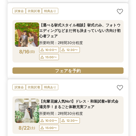
試食会
衣装試着
特典あり
【選べる挙式スタイル相談】挙式のみ、フォトウ
エディングなどまだ何も決まっていない方向け初
心者フェア
所要時間：2時間30分程度
10:00〜
12:30〜
8/16
(
日
)
15:00〜
フェアを予約
試食会
衣装試着
特典あり
【先輩花嫁人気No1】ドレス・和装試着×挙式会
場見学！まるごと体験充実フェア
所要時間：2時間30分程度
10:00〜
12:30〜
8/22
(
土
)
15:00〜