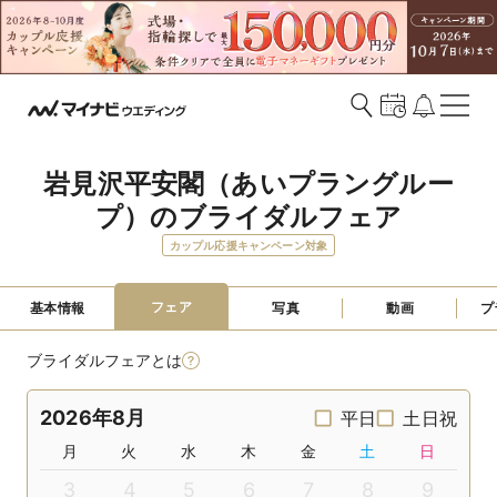
岩見沢平安閣（あいプラングルー
プ）のブライダルフェア
カップル応援キャンペーン対象
フェア
基本情報
写真
動画
プ
ブライダルフェアとは
2026年8月
平日
土日祝
月
火
水
木
金
土
日
3
4
5
6
7
8
9