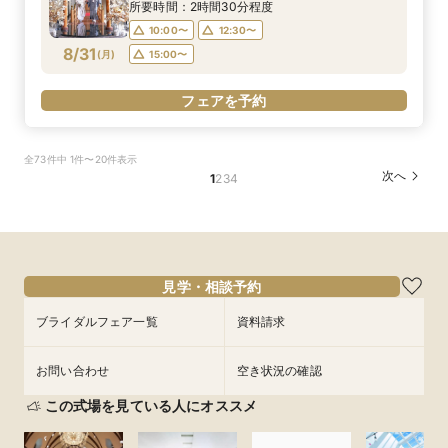
所要時間：2時間30分程度
10:00〜
12:30〜
8/31
(
月
)
15:00〜
フェアを予約
全73件中 1件〜20件表示
次へ
1
2
3
4
見学・相談予約
ブライダルフェア一覧
資料請求
お問い合わせ
空き状況の確認
この式場を見ている人にオススメ