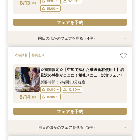
フェアを予約
フェアを予約
フェアを予約
フェアを予約
10:00〜
12:30〜
8/13
(
木
)
15:00〜
フェアを予約
同日のほかのフェアを見る（4件）
試食会
試食会
特典あり
試食会
衣装試着
衣装試着
衣装試着
特典あり
特典あり
特典あり
【一日一組限定】憧れへの第一歩☆試着体験で大
【ご家族とご一緒に♪】はじめてでも安心☆ダン
【遠方にお住いの方必見】オンライン×フォト
【時を越えて受け継がれる美しさ】厳かな神殿で
衣装試着
特典あり
変身！プリンセス体験フェア♡
ドリ丸ごと相談会
ウェディング相談フェア♪
叶える、最高峰の神前式
所要時間：2時間30分程度
所要時間：2時間30分程度
所要時間：1時間程度
所要時間：2時間30分程度
☆期間限定☆【空知で採れた厳選食材使用！】岩
10:00〜
10:00〜
10:00〜
10:00〜
13:00〜
12:30〜
12:30〜
12:30〜
見沢の特別がここに！婚礼メニュー試食フェア♪
8/13
8/13
8/13
8/13
(
(
(
(
木
木
木
木
)
)
)
)
16:00〜
15:00〜
15:00〜
15:00〜
所要時間：2時間30分程度
10:00〜
12:30〜
フェアを予約
フェアを予約
フェアを予約
フェアを予約
8/14
(
金
)
15:00〜
フェアを予約
同日のほかのフェアを見る（3件）
衣装試着
試食会
試食会
衣装試着
衣装試着
特典あり
特典あり
特典あり