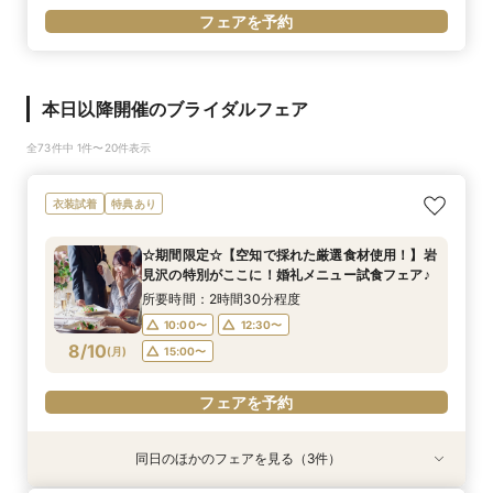
フェアを予約
本日以降開催のブライダルフェア
全73件中 1件〜20件表示
衣装試着
特典あり
☆期間限定☆【空知で採れた厳選食材使用！】岩
見沢の特別がここに！婚礼メニュー試食フェア♪
所要時間：2時間30分程度
10:00〜
12:30〜
8/10
(
月
)
15:00〜
フェアを予約
同日のほかのフェアを見る（3件）
衣装試着
試食会
試食会
衣装試着
衣装試着
特典あり
特典あり
特典あり