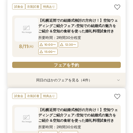
【札幌近郊での結婚式検討の方向け！】空知エリ
☆マイナビ限定☆こだわりのロケーションフォト
最短1か月で挙式可能！少人数・フォトウェディ
試食会
衣装試着
特典あり
ア ウェディングスタイル相談会♪
相談会！
ングをお考えのおふたりにも♡クイックウェディ
ング相談会♪
所要時間：2時間30分程度
所要時間：2時間30分程度
【札幌近郊での結婚式検討の方向け！】空知ウェ
所要時間：2時間30分程度
10:00〜
10:00〜
12:30〜
12:30〜
ディングご紹介フェア♪空知での結婚式の魅力を
10:00〜
12:30〜
8/10
8/10
8/10
ご紹介＆空知の食材を使った婚礼料理試食付き
(
(
(
月
月
月
)
)
)
15:00〜
15:00〜
15:00〜
所要時間：2時間30分程度
フェアを予約
フェアを予約
10:00〜
12:30〜
8/11
(
火
)
フェアを予約
15:00〜
フェアを予約
同日のほかのフェアを見る（4件）
試食会
試食会
特典あり
試食会
衣装試着
衣装試着
衣装試着
特典あり
特典あり
特典あり
【一日一組限定】憧れへの第一歩☆試着体験で大
【ご家族とご一緒に♪】はじめてでも安心☆ダン
【遠方にお住いの方必見】オンライン×フォト
【時を越えて受け継がれる美しさ】厳かな神殿で
試食会
衣装試着
特典あり
変身！プリンセス体験フェア♡
ドリ丸ごと相談会
ウェディング相談フェア♪
叶える、最高峰の神前式
所要時間：2時間30分程度
所要時間：2時間30分程度
所要時間：1時間程度
所要時間：2時間30分程度
【札幌近郊での結婚式検討の方向け！】空知ウェ
10:00〜
10:00〜
10:00〜
10:00〜
13:00〜
12:30〜
12:30〜
12:30〜
ディングご紹介フェア♪空知での結婚式の魅力を
8/11
8/11
8/11
8/11
ご紹介＆空知の食材を使った婚礼料理試食付き
(
(
(
(
火
火
火
火
)
)
)
)
16:00〜
15:00〜
15:00〜
15:00〜
所要時間：2時間30分程度