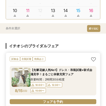
10
11
12
13
14
15
16
条件未選択
絞り込む
イチオシのブライダルフェア
試食会
衣装試着
特典あり
【先輩花嫁人気No1】ドレス・和装試着×挙式会
場見学！まるごと体験充実フェア
所要時間：2時間30分程度
10:00〜
12:30〜
8/15
(
土
)
15:00〜
フェアを予約