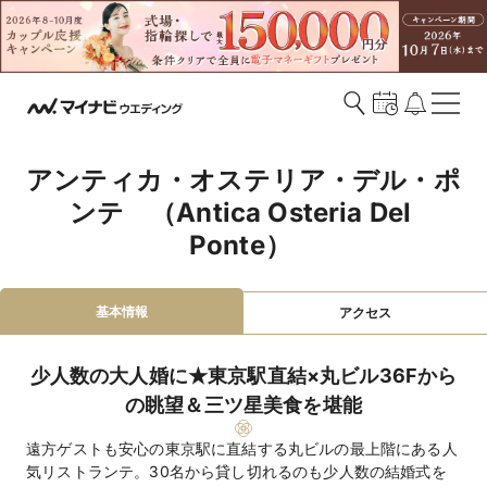
アンティカ・オステリア・デル・ポ
ンテ　（Antica Osteria Del 
Ponte） 
基本情報
アクセス
少人数の大人婚に★東京駅直結×丸ビル36Fから
の眺望＆三ツ星美食を堪能
遠方ゲストも安心の東京駅に直結する丸ビルの最上階にある人
気リストランテ。30名から貸し切れるのも少人数の結婚式を