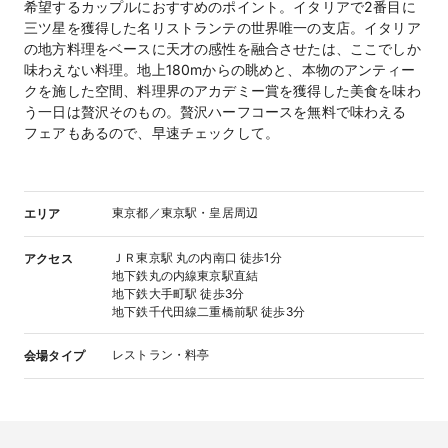
希望するカップルにおすすめのポイント。イタリアで2番目に
三ツ星を獲得した名リストランテの世界唯一の支店。イタリア
の地方料理をベースに天才の感性を融合させたは、ここでしか
味わえない料理。地上180mからの眺めと、本物のアンティー
クを施した空間、料理界のアカデミー賞を獲得した美食を味わ
う一日は贅沢そのもの。贅沢ハーフコースを無料で味わえる
フェアもあるので、早速チェックして。
東京都／東京駅・皇居周辺
エリア
ＪＲ東京駅 丸の内南口 徒歩1分
アクセス
地下鉄丸の内線東京駅直結
地下鉄大手町駅 徒歩3分
地下鉄千代田線二重橋前駅 徒歩3分
レストラン・料亭
会場タイプ