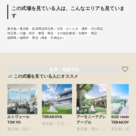
この式場を見ている人は、こんなエリアも見ていま
す
東京都／東京駅・皇居周辺
埼玉県／大宮・さいたま・浦和・川口周辺
埼玉県／川越・所沢・東部・県北・その他
京都府／京都市・周辺
福岡県／福岡市・周辺（博多・天神ほか）
見学・相談予約
この式場を見ている人にオススメ
ルミヴェール
TERAKOYA
アーモニーアグレ
SUD restaura
TOKYO
アーブル
TERAKOYA
東京都／立川・八
東京都／品川・目
王子・町田・23
東京都／青山・表
東京都／品川
黒・浜松町・世田
区以外
参道・渋谷・原宿
黒・浜松町・