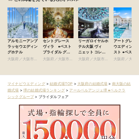
アルモニーアンブ
セントグレース
リーガロイヤルホ
アートグレイ
ラッセウエディン
ヴィラ ●ベスト
テル大阪 ヴィ
ウエディング
グホテル
ブライダル グ
ニェット コレク
スト ●ベストブラ
ループ
ション
イダル グル
大阪府／大阪市北
大阪府／大阪市南
大阪府／大阪市北
大阪府／大阪
部・北摂・京阪
部・東大阪
部・北摂・京阪
部・東大阪
マイナビウエディング
>
結婚式場TOP
>
大阪府の結婚式場
>
南大阪の結
婚式場
>
堺の結婚式場ランキング
>
アールベルアンジェ堺 ●ベルクラ
シックグループ
>
ブライダルフェア