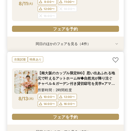
フェアを予約
フェアを予約
フェアを予約
9:00〜
11:00〜
8/11
(
火
)
12:00〜
14:00〜
16:00〜
フェアを予約
同日のほかのフェアを見る（4件）
試食会
試食会
衣装試着
衣装試着
衣装試着
衣装試着
特典あり
特典あり
特典あり
特典あり
マイナビ限定BIG【憧れ試着×スイーツ試食付
【愛犬とずっと一緒】挙式も披露宴も叶うペット
【初めての方も2軒目の方も◎】60分でご案内！
【挙式＆会食*10名59万～】家族だけのシンプル
衣装試着
特典あり
き】ギフト10万×130万優待◆自然光が降り注ぐ
婚相談フェア｜マイナビ限定BIG＼Amazonギフ
クイックフェア
WD！少人数W相談フェア
美しいチャペル＆ガーデン付き貸切邸宅見学フェ
ト10万円など最大130万円優待付き／
所要時間：1時間程度
所要時間：2時間程度
【南大阪のカップル限定BIG】思い出あふれる地
ア
所要時間：2時間程度
所要時間：2時間程度
10:00〜
10:00〜
13:00〜
11:00〜
元で叶えるアットホームW◆自然光が降り注ぐ
9:00〜
9:00〜
11:00〜
11:00〜
8/11
8/11
8/11
8/11
チャペル＆ガーデン付き貸切邸宅を見学×アマギ
(
(
(
(
火
火
火
火
)
)
)
)
15:00〜
14:30〜
16:00〜
16:00〜
フ10万×130万優待付きフェア
14:30〜
14:30〜
17:00〜
所要時間：2時間程度
フェアを予約
フェアを予約
10:00〜
12:00〜
8/13
(
木
)
フェアを予約
フェアを予約
14:00〜
16:00〜
フェアを予約