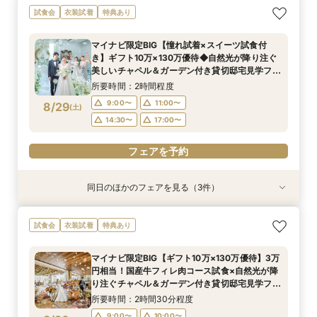
【初めての方も2軒目の方も◎】60分でご案内！
【挙式＆会食*10名59万～】家族だけのシンプル
【初めての見学におすすめ】即決なし◎自然光溢
試食会
衣装試着
特典あり
クイックフェア
WD！少人数W相談フェア
れるチャペル＆会場見学×見積もり相談
所要時間：1時間程度
所要時間：2時間程度
所要時間：2時間程度
マイナビ限定BIG【憧れ試着×スイーツ試食付
10:00〜
10:00〜
10:00〜
13:00〜
13:00〜
11:00〜
き】ギフト10万×130万優待◆自然光が降り注ぐ
8/28
8/28
8/28
美しいチャペル＆ガーデン付き貸切邸宅見学フェ
(
(
(
金
金
金
)
)
)
15:00〜
14:30〜
15:00〜
16:00〜
16:00〜
16:00〜
ア
所要時間：2時間程度
フェアを予約
フェアを予約
フェアを予約
9:00〜
11:00〜
8/29
(
土
)
14:30〜
17:00〜
フェアを予約
同日のほかのフェアを見る（3件）
試食会
衣装試着
衣装試着
衣装試着
特典あり
特典あり
特典あり
【愛犬とずっと一緒】挙式も披露宴も叶うペット
【初めての方も2軒目の方も◎】60分でご案内！
【挙式＆会食*10名59万～】家族だけのシンプル
試食会
衣装試着
特典あり
婚相談フェア｜マイナビ限定BIG＼Amazonギフ
クイックフェア
WD！少人数W相談フェア
ト10万円など最大130万円優待付き／
所要時間：1時間程度
所要時間：2時間程度
マイナビ限定BIG【ギフト10万×130万優待】3万
所要時間：2時間程度
10:00〜
10:00〜
13:00〜
11:00〜
円相当！国産牛フィレ肉コース試食×自然光が降
9:00〜
11:00〜
8/29
8/29
8/29
り注ぐチャペル＆ガーデン付き貸切邸宅見学フェ
(
(
(
土
土
土
)
)
)
15:00〜
14:30〜
16:00〜
16:00〜
ア
14:30〜
所要時間：2時間30分程度
フェアを予約
フェアを予約
9:00〜
10:00〜