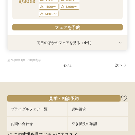
8/30
(
日
)
フェアを予約
11:00〜
12:00〜
14:00〜
フェアを予約
同日のほかのフェアを見る（4件）
試食会
試食会
衣装試着
衣装試着
衣装試着
衣装試着
特典あり
特典あり
特典あり
特典あり
マイナビ限定BIG【憧れ試着×スイーツ試食付
【愛犬とずっと一緒】挙式も披露宴も叶うペット
【初めての方も2軒目の方も◎】60分でご案内！
【挙式＆会食*10名59万～】家族だけのシンプル
全74件中 1件〜20件表示
き】ギフト10万×130万優待◆自然光が降り注ぐ
婚相談フェア｜マイナビ限定BIG＼Amazonギフ
クイックフェア
WD！少人数W相談フェア
次へ
1
2
3
4
美しいチャペル＆ガーデン付き貸切邸宅見学フェ
ト10万円など最大130万円優待付き／
所要時間：1時間程度
所要時間：2時間程度
ア
所要時間：2時間程度
所要時間：2時間程度
10:00〜
10:00〜
13:00〜
11:00〜
9:00〜
9:00〜
11:00〜
11:00〜
8/30
8/30
8/30
8/30
(
(
(
(
日
日
日
日
)
)
)
)
15:00〜
14:30〜
16:00〜
16:00〜
14:30〜
14:30〜
17:00〜
フェアを予約
フェアを予約
見学・相談予約
フェアを予約
フェアを予約
ブライダルフェア一覧
資料請求
お問い合わせ
空き状況の確認
この式場を見ている人にオススメ