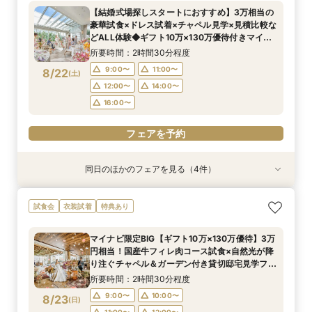
所要時間：1時間程度
所要時間：2時間程度
所要時間：2時間程度
【結婚式場探しスタートにおすすめ】3万相当の
10:00〜
10:00〜
10:00〜
13:00〜
13:00〜
11:00〜
豪華試食×ドレス試着×チャペル見学×見積比較な
8/21
8/21
8/21
どALL体験◆ギフト10万×130万優待付きマイナ
(
(
(
金
金
金
)
)
)
15:00〜
14:30〜
15:00〜
16:00〜
16:00〜
16:00〜
ビ限定BIGフェア
所要時間：2時間30分程度
フェアを予約
フェアを予約
フェアを予約
9:00〜
11:00〜
8/22
(
土
)
12:00〜
14:00〜
16:00〜
フェアを予約
同日のほかのフェアを見る（4件）
試食会
試食会
衣装試着
衣装試着
衣装試着
衣装試着
特典あり
特典あり
特典あり
特典あり
マイナビ限定BIG【憧れ試着×スイーツ試食付
【愛犬とずっと一緒】挙式も披露宴も叶うペット
【初めての方も2軒目の方も◎】60分でご案内！
【挙式＆会食*10名59万～】家族だけのシンプル
試食会
衣装試着
特典あり
き】ギフト10万×130万優待◆自然光が降り注ぐ
婚相談フェア｜マイナビ限定BIG＼Amazonギフ
クイックフェア
WD！少人数W相談フェア
美しいチャペル＆ガーデン付き貸切邸宅見学フェ
ト10万円など最大130万円優待付き／
所要時間：1時間程度
所要時間：2時間程度
マイナビ限定BIG【ギフト10万×130万優待】3万
ア
所要時間：2時間程度
所要時間：2時間程度
10:00〜
10:00〜
13:00〜
11:00〜
円相当！国産牛フィレ肉コース試食×自然光が降
9:00〜
9:00〜
11:00〜
11:00〜
8/22
8/22
8/22
8/22
り注ぐチャペル＆ガーデン付き貸切邸宅見学フェ
(
(
(
(
土
土
土
土
)
)
)
)
15:00〜
14:30〜
16:00〜
16:00〜
ア
14:30〜
14:30〜
17:00〜
所要時間：2時間30分程度
フェアを予約
フェアを予約
9:00〜
10:00〜
8/23
(
日
)
フェアを予約
フェアを予約
11:00〜
12:00〜