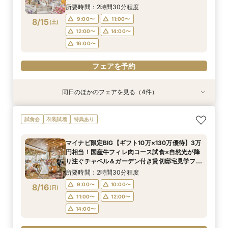
ビ限定BIGフェア
所要時間：2時間30分程度
フェアを予約
フェアを予約
フェアを予約
9:00〜
11:00〜
8/15
(
土
)
12:00〜
14:00〜
16:00〜
フェアを予約
同日のほかのフェアを見る（4件）
試食会
試食会
衣装試着
衣装試着
衣装試着
衣装試着
特典あり
特典あり
特典あり
特典あり
マイナビ限定BIG【憧れ試着×スイーツ試食付
【愛犬とずっと一緒】挙式も披露宴も叶うペット
【初めての方も2軒目の方も◎】60分でご案内！
【挙式＆会食*10名59万～】家族だけのシンプル
試食会
衣装試着
特典あり
き】ギフト10万×130万優待◆自然光が降り注ぐ
婚相談フェア｜マイナビ限定BIG＼Amazonギフ
クイックフェア
WD！少人数W相談フェア
美しいチャペル＆ガーデン付き貸切邸宅見学フェ
ト10万円など最大130万円優待付き／
所要時間：1時間程度
所要時間：2時間程度
マイナビ限定BIG【ギフト10万×130万優待】3万
ア
所要時間：2時間程度
所要時間：2時間程度
10:00〜
10:00〜
13:00〜
11:00〜
円相当！国産牛フィレ肉コース試食×自然光が降
9:00〜
9:00〜
11:00〜
11:00〜
8/15
8/15
8/15
8/15
り注ぐチャペル＆ガーデン付き貸切邸宅見学フェ
(
(
(
(
土
土
土
土
)
)
)
)
15:00〜
14:30〜
16:00〜
16:00〜
ア
14:30〜
14:30〜
17:00〜
所要時間：2時間30分程度
フェアを予約
フェアを予約
9:00〜
10:00〜
8/16
(
日
)
フェアを予約
フェアを予約
11:00〜
12:00〜
14:00〜