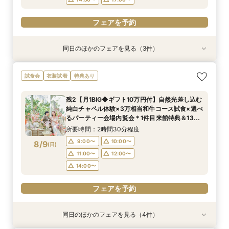
フェアを予約
同日のほかのフェアを見る（3件）
試食会
衣装試着
衣装試着
衣装試着
特典あり
特典あり
特典あり
【愛犬とずっと一緒】挙式も披露宴も叶うペット
【初めての方も2軒目の方も◎】60分でご案内！
【挙式＆会食*10名59万～】家族だけのシンプル
試食会
衣装試着
特典あり
婚相談フェア｜マイナビ限定BIG＼Amazonギフ
クイックフェア
WD！少人数W相談フェア
ト10万円など最大130万円優待付き／
所要時間：1時間程度
所要時間：2時間程度
残2【月1BIG◆ギフト10万円付】自然光差し込む
所要時間：2時間程度
10:00〜
10:00〜
13:00〜
11:00〜
純白チャペル体験×3万相当和牛コース試食×選べ
9:00〜
11:00〜
8/8
8/8
8/8
るパーティー会場内覧会＊1件目来館特典＆130
(
(
(
土
土
土
)
)
)
15:00〜
14:30〜
16:00〜
16:00〜
万優待付き＊
14:30〜
所要時間：2時間30分程度
フェアを予約
フェアを予約
9:00〜
10:00〜
8/9
(
日
)
フェアを予約
11:00〜
12:00〜
14:00〜
フェアを予約
同日のほかのフェアを見る（4件）
試食会
試食会
衣装試着
衣装試着
衣装試着
衣装試着
特典あり
特典あり
特典あり
特典あり