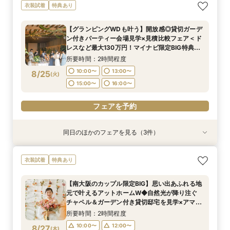
【挙式＆会食*10名59万～】家族だけのシンプル
【初めての見学におすすめ】即決なし◎自然光溢
衣装試着
特典あり
WD！少人数W相談フェア
れるチャペル＆会場見学×見積もり相談
所要時間：2時間程度
所要時間：2時間程度
【グランピングWDも叶う】開放感◎貸切ガーデ
10:00〜
10:00〜
13:00〜
11:00〜
ン付きパーティー会場見学×見積比較フェア＜ド
8/24
8/24
レスなど最大130万円！マイナビ限定BIG特典付
(
(
月
月
)
)
14:30〜
15:00〜
16:00〜
16:00〜
き＞
所要時間：2時間程度
フェアを予約
フェアを予約
10:00〜
13:00〜
8/25
(
火
)
15:00〜
16:00〜
フェアを予約
同日のほかのフェアを見る（3件）
衣装試着
衣装試着
衣装試着
特典あり
特典あり
特典あり
【初めての方も2軒目の方も◎】60分でご案内！
【挙式＆会食*10名59万～】家族だけのシンプル
【初めての見学におすすめ】即決なし◎自然光溢
衣装試着
特典あり
クイックフェア
WD！少人数W相談フェア
れるチャペル＆会場見学×見積もり相談
所要時間：1時間程度
所要時間：2時間程度
所要時間：2時間程度
【南大阪のカップル限定BIG】思い出あふれる地
10:00〜
10:00〜
10:00〜
13:00〜
13:00〜
11:00〜
元で叶えるアットホームW◆自然光が降り注ぐ
8/25
8/25
8/25
チャペル＆ガーデン付き貸切邸宅を見学×アマギ
(
(
(
火
火
火
)
)
)
15:00〜
14:30〜
15:00〜
16:00〜
16:00〜
16:00〜
フ10万×130万優待付きフェア
所要時間：2時間程度
フェアを予約
フェアを予約
フェアを予約
10:00〜
12:00〜
8/27
(
木
)