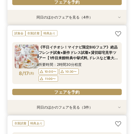
フェアを予約
同日のほかのフェアを見る（4件）
試食会
試食会
衣装試着
衣装試着
衣装試着
衣装試着
特典あり
特典あり
特典あり
特典あり
マイナビ限定BIG【憧れ試着×スイーツ試食付
【愛犬とずっと一緒】挙式も披露宴も叶うペット
【初めての方も2軒目の方も◎】60分でご案内！
【挙式＆会食*10名59万～】家族だけのシンプル
試食会
衣装試着
特典あり
き】ギフト10万×130万優待◆自然光が降り注ぐ
婚相談フェア｜マイナビ限定BIG＼Amazonギフ
クイックフェア
WD！少人数W相談フェア
美しいチャペル＆ガーデン付き貸切邸宅見学フェ
ト10万円など最大130万円優待付き／
所要時間：1時間程度
所要時間：2時間程度
《平日イチオシ！マイナビ限定BIGフェア》絶品
ア
所要時間：2時間程度
所要時間：2時間程度
10:00〜
10:00〜
13:00〜
11:00〜
フレンチ試食×新作ドレス試着×貸切邸宅見学ツ
9:00〜
9:00〜
11:00〜
11:00〜
8/16
8/16
8/16
8/16
アー【1件目来館特典や挙式料,ドレスなど最大
(
(
(
(
日
日
日
日
)
)
)
)
15:00〜
14:30〜
16:00〜
16:00〜
130万円特典】
14:30〜
14:30〜
17:00〜
所要時間：2時間30分程度
フェアを予約
フェアを予約
10:00〜
10:30〜
8/17
(
月
)
フェアを予約
フェアを予約
11:00〜
フェアを予約
同日のほかのフェアを見る（3件）
衣装試着
衣装試着
衣装試着
特典あり
特典あり
特典あり
【初めての方も2軒目の方も◎】60分でご案内！
【挙式＆会食*10名59万～】家族だけのシンプル
【初めての見学におすすめ】即決なし◎自然光溢
衣装試着
特典あり
クイックフェア
WD！少人数W相談フェア
れるチャペル＆会場見学×見積もり相談
所要時間：1時間程度
所要時間：2時間程度
所要時間：2時間程度