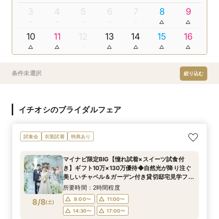
3
4
5
6
7
8
9
10
11
12
13
14
15
16
条件未選択
絞り込む
イチオシのブライダルフェア
試食会
衣装試着
特典あり
マイナビ限定BIG【憧れ試着×スイーツ試食付
き】ギフト10万×130万優待◆自然光が降り注ぐ
美しいチャペル＆ガーデン付き貸切邸宅見学フェ
ア
所要時間：2時間程度
9:00〜
11:00〜
8/8
(
土
)
14:30〜
17:00〜