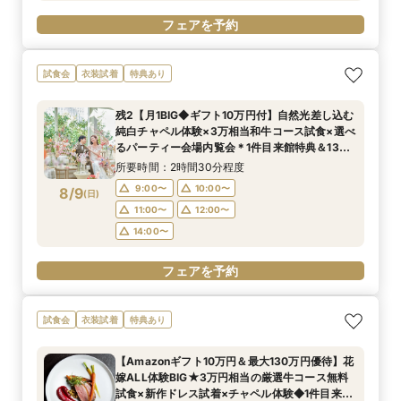
フェアを予約
試食会
衣装試着
特典あり
残2【月1BIG◆ギフト10万円付】自然光差し込む
純白チャペル体験×3万相当和牛コース試食×選べ
るパーティー会場内覧会＊1件目来館特典＆130
万優待付き＊
所要時間：2時間30分程度
9:00〜
10:00〜
8/9
(
日
)
11:00〜
12:00〜
14:00〜
フェアを予約
試食会
衣装試着
特典あり
【Amazonギフト10万円＆最大130万円優待】花
嫁ALL体験BIG★3万円相当の厳選牛コース無料
試食×新作ドレス試着×チャペル体験◆1件目来館