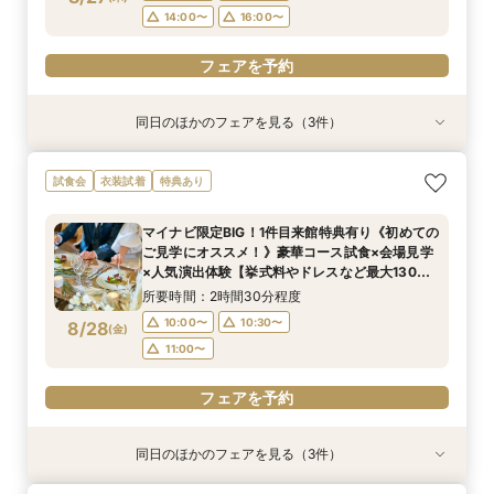
14:00〜
16:00〜
フェアを予約
同日のほかのフェアを見る（3件）
衣装試着
衣装試着
衣装試着
特典あり
特典あり
特典あり
【初めての方も2軒目の方も◎】60分でご案内！
【挙式＆会食*10名59万～】家族だけのシンプル
【初めての見学におすすめ】即決なし◎自然光溢
試食会
衣装試着
特典あり
クイックフェア
WD！少人数W相談フェア
れるチャペル＆会場見学×見積もり相談
所要時間：1時間程度
所要時間：2時間程度
所要時間：2時間程度
マイナビ限定BIG！1件目来館特典有り《初めての
10:00〜
10:00〜
10:00〜
13:00〜
13:00〜
11:00〜
ご見学にオススメ！》豪華コース試食×会場見学
8/27
8/27
8/27
×人気演出体験【挙式料やドレスなど最大130万
(
(
(
木
木
木
)
)
)
15:00〜
14:30〜
15:00〜
16:00〜
16:00〜
16:00〜
円特典】
所要時間：2時間30分程度
フェアを予約
フェアを予約
フェアを予約
10:00〜
10:30〜
8/28
(
金
)
11:00〜
フェアを予約
同日のほかのフェアを見る（3件）
衣装試着
衣装試着
衣装試着
特典あり
特典あり
特典あり