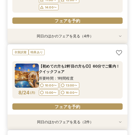
14:00〜
フェアを予約
同日のほかのフェアを見る（4件）
試食会
試食会
衣装試着
衣装試着
衣装試着
衣装試着
特典あり
特典あり
特典あり
特典あり
マイナビ限定BIG【憧れ試着×スイーツ試食付
【愛犬とずっと一緒】挙式も披露宴も叶うペット
【初めての方も2軒目の方も◎】60分でご案内！
【挙式＆会食*10名59万～】家族だけのシンプル
衣装試着
特典あり
き】ギフト10万×130万優待◆自然光が降り注ぐ
婚相談フェア｜マイナビ限定BIG＼Amazonギフ
クイックフェア
WD！少人数W相談フェア
美しいチャペル＆ガーデン付き貸切邸宅見学フェ
ト10万円など最大130万円優待付き／
所要時間：1時間程度
所要時間：2時間程度
【初めての方も2軒目の方も◎】60分でご案内！
ア
所要時間：2時間程度
所要時間：2時間程度
10:00〜
10:00〜
13:00〜
11:00〜
クイックフェア
9:00〜
9:00〜
11:00〜
11:00〜
8/23
8/23
8/23
8/23
(
(
(
(
日
日
日
日
)
)
)
)
15:00〜
14:30〜
16:00〜
16:00〜
所要時間：1時間程度
14:30〜
14:30〜
17:00〜
10:00〜
13:00〜
フェアを予約
フェアを予約
8/24
(
月
)
15:00〜
16:00〜
フェアを予約
フェアを予約
フェアを予約
同日のほかのフェアを見る（2件）
衣装試着
衣装試着
特典あり
特典あり