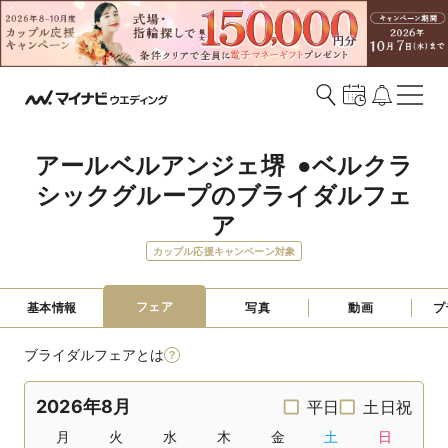
アールベルアンジェ堺  ●ベルクラ
シックグループのブライダルフェ
ア
カップル応援キャンペーン対象
フェア
基本情報
写真
動画
プ
ブライダルフェアとは
2026年8月
平日
土日祝
月
火
水
木
金
土
日