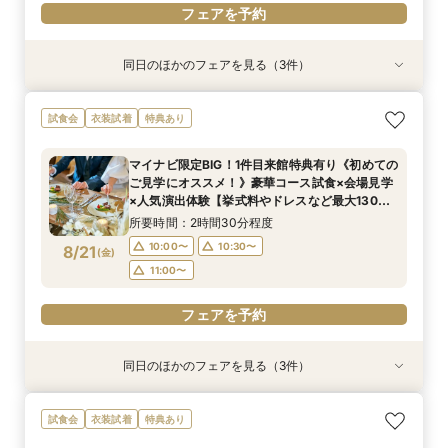
フェアを予約
同日のほかのフェアを見る（3件）
衣装試着
衣装試着
衣装試着
特典あり
特典あり
特典あり
【初めての方も2軒目の方も◎】60分でご案内！
【挙式＆会食*10名59万～】家族だけのシンプル
【初めての見学におすすめ】即決なし◎自然光溢
試食会
衣装試着
特典あり
クイックフェア
WD！少人数W相談フェア
れるチャペル＆会場見学×見積もり相談
所要時間：1時間程度
所要時間：2時間程度
所要時間：2時間程度
マイナビ限定BIG！1件目来館特典有り《初めての
10:00〜
10:00〜
10:00〜
13:00〜
13:00〜
11:00〜
ご見学にオススメ！》豪華コース試食×会場見学
8/20
8/20
8/20
×人気演出体験【挙式料やドレスなど最大130万
(
(
(
木
木
木
)
)
)
15:00〜
14:30〜
15:00〜
16:00〜
16:00〜
16:00〜
円特典】
所要時間：2時間30分程度
フェアを予約
フェアを予約
フェアを予約
10:00〜
10:30〜
8/21
(
金
)
11:00〜
フェアを予約
同日のほかのフェアを見る（3件）
衣装試着
衣装試着
衣装試着
特典あり
特典あり
特典あり
【初めての方も2軒目の方も◎】60分でご案内！
【挙式＆会食*10名59万～】家族だけのシンプル
【初めての見学におすすめ】即決なし◎自然光溢
試食会
衣装試着
特典あり
クイックフェア
WD！少人数W相談フェア
れるチャペル＆会場見学×見積もり相談