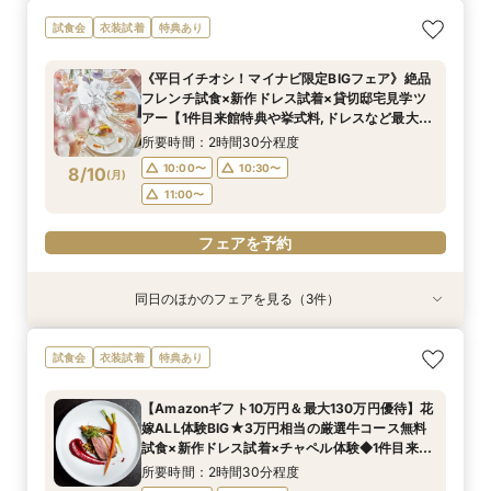
マイナビ限定BIG【憧れ試着×スイーツ試食付
【愛犬とずっと一緒】挙式も披露宴も叶うペット
【初めての方も2軒目の方も◎】60分でご案内！
【挙式＆会食*10名59万～】家族だけのシンプル
試食会
衣装試着
特典あり
き】ギフト10万×130万優待◆自然光が降り注ぐ
婚相談フェア｜マイナビ限定BIG＼Amazonギフ
クイックフェア
WD！少人数W相談フェア
美しいチャペル＆ガーデン付き貸切邸宅見学フェ
ト10万円など最大130万円優待付き／
所要時間：1時間程度
所要時間：2時間程度
《平日イチオシ！マイナビ限定BIGフェア》絶品
ア
所要時間：2時間程度
所要時間：2時間程度
10:00〜
10:00〜
13:00〜
11:00〜
フレンチ試食×新作ドレス試着×貸切邸宅見学ツ
9:00〜
9:00〜
11:00〜
11:00〜
8/9
8/9
8/9
8/9
アー【1件目来館特典や挙式料,ドレスなど最大
(
(
(
(
日
日
日
日
)
)
)
)
15:00〜
14:30〜
16:00〜
16:00〜
130万円特典】
14:30〜
14:30〜
17:00〜
所要時間：2時間30分程度
フェアを予約
フェアを予約
10:00〜
10:30〜
8/10
(
月
)
フェアを予約
フェアを予約
11:00〜
フェアを予約
同日のほかのフェアを見る（3件）
衣装試着
衣装試着
衣装試着
特典あり
特典あり
特典あり
【初めての方も2軒目の方も◎】60分でご案内！
【挙式＆会食*10名59万～】家族だけのシンプル
【初めての見学におすすめ】即決なし◎自然光溢
試食会
衣装試着
特典あり
クイックフェア
WD！少人数W相談フェア
れるチャペル＆会場見学×見積もり相談
所要時間：1時間程度
所要時間：2時間程度
所要時間：2時間程度
【Amazonギフト10万円＆最大130万円優待】花
10:00〜
10:00〜
10:00〜
13:00〜
13:00〜
11:00〜
嫁ALL体験BIG★3万円相当の厳選牛コース無料
8/10
8/10
8/10
試食×新作ドレス試着×チャペル体験◆1件目来館
(
(
(
月
月
月
)
)
)
15:00〜
14:30〜
15:00〜
16:00〜
16:00〜
16:00〜
がおすすめ！マイナビ限定フェア
所要時間：2時間30分程度