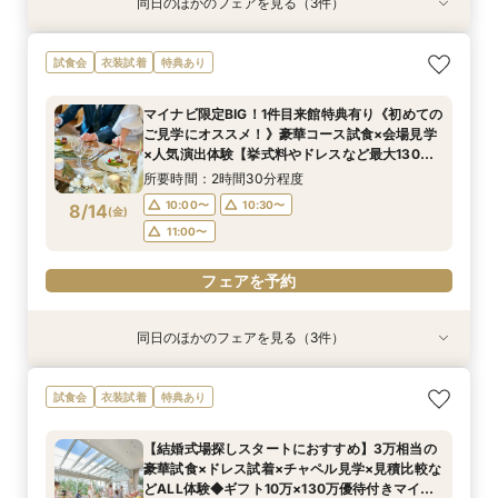
同日のほかのフェアを見る（3件）
衣装試着
衣装試着
衣装試着
特典あり
特典あり
特典あり
【初めての方も2軒目の方も◎】60分でご案内！
【挙式＆会食*10名59万～】家族だけのシンプル
【初めての見学におすすめ】即決なし◎自然光溢
試食会
衣装試着
特典あり
クイックフェア
WD！少人数W相談フェア
れるチャペル＆会場見学×見積もり相談
所要時間：1時間程度
所要時間：2時間程度
所要時間：2時間程度
マイナビ限定BIG！1件目来館特典有り《初めての
10:00〜
10:00〜
10:00〜
13:00〜
13:00〜
11:00〜
ご見学にオススメ！》豪華コース試食×会場見学
8/13
8/13
8/13
×人気演出体験【挙式料やドレスなど最大130万
(
(
(
木
木
木
)
)
)
15:00〜
14:30〜
15:00〜
16:00〜
16:00〜
16:00〜
円特典】
所要時間：2時間30分程度
フェアを予約
フェアを予約
フェアを予約
10:00〜
10:30〜
8/14
(
金
)
11:00〜
フェアを予約
同日のほかのフェアを見る（3件）
衣装試着
衣装試着
衣装試着
特典あり
特典あり
特典あり
【初めての方も2軒目の方も◎】60分でご案内！
【挙式＆会食*10名59万～】家族だけのシンプル
【初めての見学におすすめ】即決なし◎自然光溢
試食会
衣装試着
特典あり
クイックフェア
WD！少人数W相談フェア
れるチャペル＆会場見学×見積もり相談
所要時間：1時間程度
所要時間：2時間程度
所要時間：2時間程度
【結婚式場探しスタートにおすすめ】3万相当の
10:00〜
10:00〜
10:00〜
13:00〜
13:00〜
11:00〜
豪華試食×ドレス試着×チャペル見学×見積比較な
8/14
8/14
8/14
どALL体験◆ギフト10万×130万優待付きマイナ
(
(
(
金
金
金
)
)
)
15:00〜
14:30〜
15:00〜
16:00〜
16:00〜
16:00〜