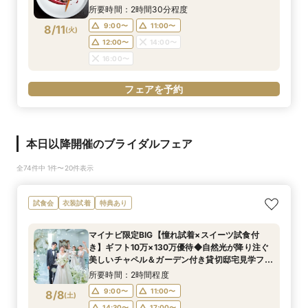
がおすすめ！マイナビ限定フェア
所要時間：2時間30分程度
9:00〜
11:00〜
8/11
(
火
)
12:00〜
14:00〜
16:00〜
フェアを予約
本日以降開催のブライダルフェア
全74件中 1件〜20件表示
試食会
衣装試着
特典あり
マイナビ限定BIG【憧れ試着×スイーツ試食付
き】ギフト10万×130万優待◆自然光が降り注ぐ
美しいチャペル＆ガーデン付き貸切邸宅見学フェ
ア
所要時間：2時間程度
9:00〜
11:00〜
8/8
(
土
)
14:30〜
17:00〜