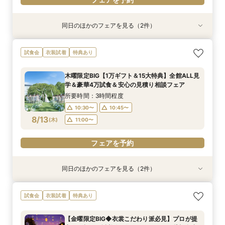
同日のほかのフェアを見る（2件）
試食会
試食会
衣装試着
衣装試着
特典あり
【緑に囲まれたガーデン挙式希望のお二人へ】2
【初めての見学もオススメ】全館見学＆見積もり
試食会
衣装試着
特典あり
名～80名までOK
相談＆絶品試食付
所要時間：2時間20分程度
所要時間：2時間20分程度
木曜限定BIG【1万ギフト＆15大特典】全館ALL見
10:30〜
10:30〜
10:40〜
10:45〜
学＆豪華4万試食＆安心の見積り相談フェア
8/12
8/12
(
(
水
水
)
)
11:00〜
11:00〜
11:15〜
所要時間：3時間程度
10:30〜
10:45〜
フェアを予約
フェアを予約
8/13
(
木
)
11:00〜
フェアを予約
同日のほかのフェアを見る（2件）
試食会
試食会
衣装試着
衣装試着
特典あり
特典あり
【緑に囲まれたガーデン挙式希望のお二人へ】2
【料理重視の方必見】4万円フレンチ試食＆ス
試食会
衣装試着
特典あり
名～80名までOK
イーツ付きフェア
所要時間：2時間20分程度
所要時間：2時間20分程度
【金曜限定BIG◆衣裳こだわり派必見】プロが提
10:30〜
10:30〜
10:40〜
10:45〜