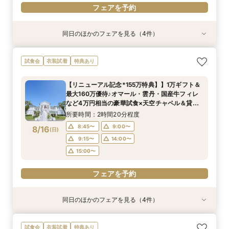
フェアを予約
同日のほかのフェアを見る（4件）
試食会
試食会
試食会
試食会
衣装試着
衣装試着
衣装試着
衣装試着
特典あり
特典あり
特典あり
特典あり
【パパママも安心♪】キッズ婚紹介フェア★キッ
【初めての見学におすすめ◎】1万ギフト付き◆
【料理やおもてなしを重視したい方へ】美食でお
【憧れのドレス姿も】SNSで話題の水上大聖堂体
試食会
衣装試着
特典あり
ズスペース付
白亜のチャペルなど全館見学×4万円相当の絶品
もてなし！豪華国産牛試食×貸切邸宅での演出体
験＆4万相当の試食+最大155万円の豪華特典付
試食×安心の見積もり相談ができる平日限定BIG
験
所要時間：3時間程度
所要時間：2時間20分程度
【リニューアル記念*155万特典】】1万ギフト＆
フェア
所要時間：2時間20分程度
所要時間：2時間20分程度
9:00〜
8:45〜
13:30〜
9:00〜
最大160万優待♪オマール・雲丹・国産牛フィレ
9:00〜
8:45〜
9:00〜
9:15〜
8/15
8/15
8/15
8/15
など4万円相当の豪華試食×天空チャペル＆貸切
(
(
(
(
土
土
土
土
)
)
)
)
15:00〜
9:15〜
14:00〜
邸宅を体験＊マイナビ限定BIGフェア
14:00〜
9:15〜
14:00〜
15:00〜
所要時間：2時間20分程度
15:00〜
15:00〜
フェアを予約
8:45〜
9:00〜
8/16
(
日
)
フェアを予約
フェアを予約
9:15〜
14:00〜
フェアを予約
15:00〜
フェアを予約
同日のほかのフェアを見る（4件）
試食会
試食会
試食会
試食会
衣装試着
衣装試着
衣装試着
衣装試着
特典あり
特典あり
特典あり
特典あり
動画あり
週末は満席になりやすいためお早めに【1万ギフ
【初めての見学におすすめ◎】1万ギフト付き◆
【料理やおもてなしを重視したい方へ】美食でお
【憧れのドレス姿も】SNSで話題の水上大聖堂体
試食会
衣装試着
特典あり