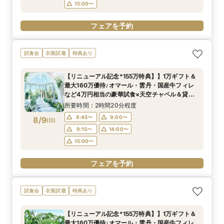
15:00〜
フェアを予約
試食会
衣装試着
特典あり
【リニューアル記念*155万特典】】1万ギフト＆
最大160万優待♪オマール・雲丹・国産牛フィレ
など4万円相当の豪華試食×天空チャペル＆貸切
邸宅を体験＊マイナビ限定BIGフェア
所要時間：2時間20分程度
8:45〜
9:00〜
8/9
(
日
)
9:15〜
14:00〜
15:00〜
フェアを予約
試食会
衣装試着
特典あり
【リニューアル記念*155万特典】】1万ギフト＆
最大160万優待♪オマール・雲丹・国産牛フィレ