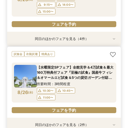
フェアを予約
フェアを予約
9:15〜
14:00〜
フェアを予約
15:00〜
フェアを予約
同日のほかのフェアを見る（4件）
試食会
試食会
試食会
試食会
衣装試着
衣装試着
衣装試着
衣装試着
特典あり
特典あり
特典あり
特典あり
動画あり
週末は満席になりやすいためお早めに【1万ギフ
【初めての見学におすすめ◎】1万ギフト付き◆
【料理やおもてなしを重視したい方へ】美食でお
【憧れのドレス姿も】SNSで話題の水上大聖堂体
試食会
衣装試着
特典あり
ト＆最大155万優待】4万円相当の贅沢フレンチ
白亜のチャペルなど全館見学×4万円相当の絶品
もてなし！豪華国産牛試食×貸切邸宅での演出体
験＆4万相当の試食+最大155万円の豪華特典付
試食×新チャペル＆選べる貸切リゾート邸宅ALL
試食×安心の見積もり相談ができる平日限定BIG
験
所要時間：2時間20分程度
【水曜限定SPフェア】全館見学＆4万試食＆最大
体験BIGフェア
フェア
所要時間：2時間20分程度
所要時間：2時間20分程度
所要時間：2時間20分程度
8:45〜
9:00〜
160万特典付フェア『至極の試食』国産牛フィレ
9:00〜
8:45〜
8:45〜
9:00〜
9:00〜
9:15〜
8/23
8/23
8/23
8/23
＆オマールエビ試食＆5つの貸切ガーデン付邸宅
(
(
(
(
日
日
日
日
)
)
)
)
9:15〜
14:00〜
をゆったり見学できて安心♪
14:00〜
9:15〜
9:15〜
14:00〜
14:00〜
15:00〜
所要時間：3時間程度
15:00〜
15:00〜
15:00〜
10:30〜
10:45〜
8/26
(
水
)
フェアを予約
フェアを予約
11:00〜
フェアを予約
フェアを予約
フェアを予約
同日のほかのフェアを見る（2件）
試食会
試食会
衣装試着
衣装試着
特典あり