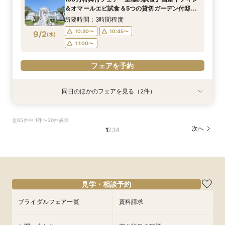
9:00〜
8:45〜
8:45〜
9:00〜
9:00〜
9:15〜
8/30
8/30
8/30
8/30
＆オマールエビ試食＆5つの貸切ガーデン付邸宅
(
(
(
(
日
日
日
日
)
)
)
)
9:15〜
14:00〜
をゆったり見学できて安心♪
14:00〜
9:15〜
9:15〜
14:00〜
14:00〜
15:00〜
所要時間：3時間程度
15:00〜
15:00〜
15:00〜
10:30〜
10:45〜
9/2
(
水
)
フェアを予約
フェアを予約
11:00〜
フェアを予約
フェアを予約
フェアを予約
同日のほかのフェアを見る（2件）
試食会
試食会
衣装試着
衣装試着
特典あり
【緑に囲まれたガーデン挙式希望のお二人へ】2
【初めての見学もオススメ】全館見学＆見積もり
全65件中 1件〜20件表示
名～80名までOK
相談＆絶品試食付
次へ
1
2
3
4
所要時間：2時間20分程度
所要時間：2時間20分程度
10:30〜
10:30〜
10:40〜
10:45〜
9/2
9/2
(
(
水
水
)
)
11:00〜
11:00〜
11:15〜
フェアを予約
フェアを予約
見学・相談予約
ブライダルフェア一覧
資料請求