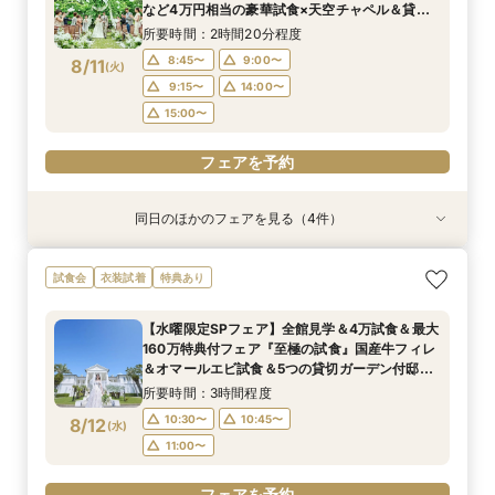
9:00〜
8:45〜
8:45〜
9:00〜
9:00〜
9:15〜
8/9
8/9
8/9
8/9
など4万円相当の豪華試食×天空チャペル＆貸切
(
(
(
(
日
日
日
日
)
)
)
)
9:15〜
14:00〜
邸宅を体験＊マイナビ限定BIGフェア
14:00〜
9:15〜
9:15〜
14:00〜
14:00〜
15:00〜
所要時間：2時間20分程度
15:00〜
15:00〜
15:00〜
8:45〜
9:00〜
8/11
(
火
)
フェアを予約
フェアを予約
9:15〜
14:00〜
フェアを予約
フェアを予約
15:00〜
フェアを予約
同日のほかのフェアを見る（4件）
試食会
試食会
試食会
試食会
衣装試着
衣装試着
衣装試着
衣装試着
特典あり
特典あり
特典あり
特典あり
動画あり
週末は満席になりやすいためお早めに【1万ギフ
【初めての見学におすすめ◎】1万ギフト付き◆
【料理やおもてなしを重視したい方へ】美食でお
【憧れのドレス姿も】SNSで話題の水上大聖堂体
試食会
衣装試着
特典あり
ト＆最大155万優待】4万円相当の贅沢フレンチ
白亜のチャペルなど全館見学×4万円相当の絶品
もてなし！豪華国産牛試食×貸切邸宅での演出体
験＆4万相当の試食+最大155万円の豪華特典付
試食×新チャペル＆選べる貸切リゾート邸宅ALL
試食×安心の見積もり相談ができる平日限定BIG
験
所要時間：2時間20分程度
【水曜限定SPフェア】全館見学＆4万試食＆最大
体験BIGフェア
フェア
所要時間：2時間20分程度
所要時間：2時間20分程度
所要時間：2時間20分程度
8:45〜
9:00〜
160万特典付フェア『至極の試食』国産牛フィレ
9:00〜
8:45〜
8:45〜
9:00〜
9:00〜
9:15〜
8/11
8/11
8/11
8/11
＆オマールエビ試食＆5つの貸切ガーデン付邸宅
(
(
(
(
火
火
火
火
)
)
)
)
9:15〜
14:00〜
をゆったり見学できて安心♪
14:00〜
9:15〜
9:15〜
14:00〜
14:00〜
15:00〜
所要時間：3時間程度
15:00〜
15:00〜
15:00〜
10:30〜
10:45〜
8/12
(
水
)
フェアを予約
フェアを予約
11:00〜
フェアを予約
フェアを予約
フェアを予約