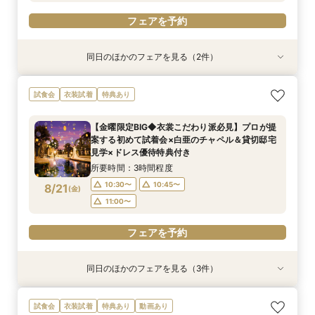
フェアを予約
同日のほかのフェアを見る（2件）
試食会
試食会
衣装試着
衣装試着
特典あり
特典あり
【緑に囲まれたガーデン挙式希望のお二人へ】2
【料理重視の方必見】4万円フレンチ試食＆ス
試食会
衣装試着
特典あり
名～80名までOK
イーツ付きフェア
所要時間：2時間20分程度
所要時間：2時間20分程度
【金曜限定BIG◆衣裳こだわり派必見】プロが提
10:30〜
10:30〜
10:40〜
10:45〜
案する初めて試着会×白亜のチャペル＆貸切邸宅
8/20
8/20
見学×ドレス優待特典付き
(
(
木
木
)
)
11:00〜
11:00〜
所要時間：3時間程度
フェアを予約
フェアを予約
10:30〜
10:45〜
8/21
(
金
)
11:00〜
フェアを予約
同日のほかのフェアを見る（3件）
試食会
試食会
試食会
衣装試着
衣装試着
衣装試着
特典あり
特典あり
【水曜限定SPフェア】全館見学＆4万試食＆最大
【緑に囲まれたガーデン挙式希望のお二人へ】2
【初めての見学もオススメ】全館見学＆見積もり
試食会
衣装試着
特典あり
動画あり