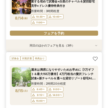
案する初めて試着会×白亜のチャペル＆貸切邸宅
8/13
8/13
見学×ドレス優待特典付き
(
(
木
木
)
)
11:00〜
11:00〜
所要時間：3時間程度
フェアを予約
フェアを予約
10:30〜
10:45〜
8/14
(
金
)
11:00〜
フェアを予約
同日のほかのフェアを見る（3件）
試食会
試食会
試食会
衣装試着
衣装試着
衣装試着
特典あり
特典あり
【水曜限定SPフェア】全館見学＆4万試食＆最大
【緑に囲まれたガーデン挙式希望のお二人へ】2
【初めての見学もオススメ】全館見学＆見積もり
試食会
衣装試着
特典あり
160万特典付フェア『至極の試食』国産牛フィレ
名～80名までOK
相談＆絶品試食付
＆オマールエビ試食＆5つの貸切ガーデン付邸宅
所要時間：2時間20分程度
所要時間：2時間20分程度
週末は満席になりやすいためお早めに【1万ギフ
をゆったり見学できて安心♪
所要時間：3時間程度
10:30〜
10:30〜
10:40〜
10:45〜
ト＆最大155万優待】4万円相当の贅沢フレンチ
10:30〜
10:45〜
8/14
8/14
8/14
試食×新チャペル＆選べる貸切リゾート邸宅ALL
(
(
(
金
金
金
)
)
)
11:00〜
11:00〜
11:15〜
体験BIGフェア
11:00〜
所要時間：2時間20分程度
フェアを予約
フェアを予約
8:45〜
9:00〜
8/15
(
土
)
フェアを予約
9:15〜
14:00〜
15:00〜