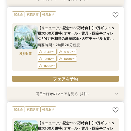
【パパママも安心♪】キッズ婚紹介フェア★キッ
【初めての見学におすすめ◎】1万ギフト付き◆
【料理やおもてなしを重視したい方へ】美食でお
【憧れのドレス姿も】SNSで話題の水上大聖堂体
試食会
衣装試着
特典あり
ズスペース付
白亜のチャペルなど全館見学×4万円相当の絶品
もてなし！豪華国産牛試食×貸切邸宅での演出体
験＆4万相当の試食+最大155万円の豪華特典付
試食×安心の見積もり相談ができる平日限定BIG
験
所要時間：3時間程度
所要時間：2時間20分程度
【リニューアル記念*155万特典】】1万ギフト＆
フェア
所要時間：2時間20分程度
所要時間：2時間20分程度
9:00〜
8:45〜
13:30〜
9:00〜
最大160万優待♪オマール・雲丹・国産牛フィレ
9:00〜
8:45〜
9:00〜
9:15〜
8/8
8/8
8/8
8/8
など4万円相当の豪華試食×天空チャペル＆貸切
(
(
(
(
土
土
土
土
)
)
)
)
15:00〜
9:15〜
14:00〜
邸宅を体験＊マイナビ限定BIGフェア
14:00〜
9:15〜
14:00〜
15:00〜
所要時間：2時間20分程度
15:00〜
15:00〜
フェアを予約
8:45〜
9:00〜
8/9
(
日
)
フェアを予約
フェアを予約
9:15〜
14:00〜
フェアを予約
15:00〜
フェアを予約
同日のほかのフェアを見る（4件）
試食会
試食会
試食会
試食会
衣装試着
衣装試着
衣装試着
衣装試着
特典あり
特典あり
特典あり
特典あり
週末は満席になりやすいためお早めに【1万ギフ
【初めての見学におすすめ◎】1万ギフト付き◆
【料理やおもてなしを重視したい方へ】美食でお
【憧れのドレス姿も】SNSで話題の水上大聖堂体
試食会
衣装試着
特典あり
ト＆最大155万優待】4万円相当の贅沢フレンチ
白亜のチャペルなど全館見学×4万円相当の絶品
もてなし！豪華国産牛試食×貸切邸宅での演出体
験＆4万相当の試食+最大155万円の豪華特典付
試食×新チャペル＆選べる貸切リゾート邸宅ALL
試食×安心の見積もり相談ができる平日限定BIG
験
所要時間：2時間20分程度
【リニューアル記念*155万特典】】1万ギフト＆
体験BIGフェア
フェア
所要時間：2時間20分程度
所要時間：2時間20分程度
所要時間：2時間20分程度
8:45〜
9:00〜
最大160万優待♪オマール・雲丹・国産牛フィレ