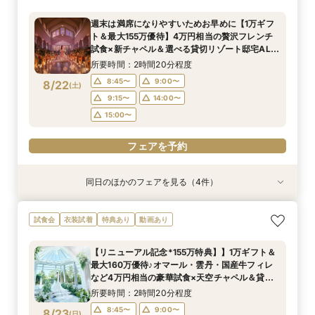
160万特典付フェア『至極の試食』国産牛フィレ
名～80名までOK
相談＆絶品試食付
＆オマールエビ試食＆5つの貸切ガーデン付邸宅
所要時間：2時間20分程度
所要時間：2時間20分程度
週末は満席になりやすいためお早めに【1万ギフ
をゆったり見学できて安心♪
所要時間：3時間程度
10:30〜
10:30〜
10:40〜
10:45〜
ト＆最大155万優待】4万円相当の贅沢フレンチ
10:30〜
10:45〜
8/21
8/21
8/21
試食×新チャペル＆選べる貸切リゾート邸宅ALL
(
(
(
金
金
金
)
)
)
11:00〜
11:00〜
11:15〜
体験BIGフェア
11:00〜
所要時間：2時間20分程度
フェアを予約
フェアを予約
8:45〜
9:00〜
8/22
(
土
)
フェアを予約
9:15〜
14:00〜
15:00〜
フェアを予約
同日のほかのフェアを見る（4件）
試食会
試食会
試食会
試食会
衣装試着
衣装試着
衣装試着
衣装試着
特典あり
特典あり
特典あり
特典あり
【パパママも安心♪】キッズ婚紹介フェア★キッ
【初めての見学におすすめ◎】1万ギフト付き◆
【料理やおもてなしを重視したい方へ】美食でお
【憧れのドレス姿も】SNSで話題の水上大聖堂体
試食会
衣装試着
特典あり
動画あり
ズスペース付
白亜のチャペルなど全館見学×4万円相当の絶品
もてなし！豪華国産牛試食×貸切邸宅での演出体
験＆4万相当の試食+最大155万円の豪華特典付
試食×安心の見積もり相談ができる平日限定BIG
験
所要時間：3時間程度
所要時間：2時間20分程度
【リニューアル記念*155万特典】】1万ギフト＆
フェア
所要時間：2時間20分程度
所要時間：2時間20分程度
9:00〜
8:45〜
13:30〜
9:00〜
最大160万優待♪オマール・雲丹・国産牛フィレ
9:00〜
8:45〜
9:00〜
9:15〜
8/22
8/22
8/22
8/22
など4万円相当の豪華試食×天空チャペル＆貸切
(
(
(
(
土
土
土
土
)
)
)
)
15:00〜
9:15〜
14:00〜
邸宅を体験＊マイナビ限定BIGフェア
14:00〜
9:15〜
14:00〜
15:00〜
所要時間：2時間20分程度
15:00〜
15:00〜
フェアを予約
8:45〜
9:00〜
8/23
(
日
)