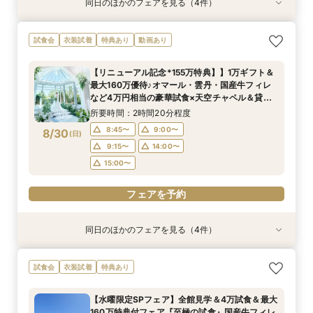
同日のほかのフェアを見る（4件）
試食会
試食会
試食会
試食会
衣装試着
衣装試着
衣装試着
衣装試着
特典あり
特典あり
特典あり
特典あり
【パパママも安心♪】キッズ婚紹介フェア★キッ
【初めての見学におすすめ◎】1万ギフト付き◆
【料理やおもてなしを重視したい方へ】美食でお
【憧れのドレス姿も】SNSで話題の水上大聖堂体
試食会
衣装試着
特典あり
動画あり
ズスペース付
白亜のチャペルなど全館見学×4万円相当の絶品
もてなし！豪華国産牛試食×貸切邸宅での演出体
験＆4万相当の試食+最大155万円の豪華特典付
試食×安心の見積もり相談ができる平日限定BIG
験
所要時間：3時間程度
所要時間：2時間20分程度
【リニューアル記念*155万特典】】1万ギフト＆
フェア
所要時間：2時間20分程度
所要時間：2時間20分程度
9:00〜
8:45〜
13:30〜
9:00〜
最大160万優待♪オマール・雲丹・国産牛フィレ
9:00〜
8:45〜
9:00〜
9:15〜
8/29
8/29
8/29
8/29
など4万円相当の豪華試食×天空チャペル＆貸切
(
(
(
(
土
土
土
土
)
)
)
)
15:00〜
9:15〜
14:00〜
邸宅を体験＊マイナビ限定BIGフェア
14:00〜
9:15〜
14:00〜
15:00〜
所要時間：2時間20分程度
15:00〜
15:00〜
フェアを予約
8:45〜
9:00〜
8/30
(
日
)
フェアを予約
フェアを予約
9:15〜
14:00〜
フェアを予約
15:00〜
フェアを予約
同日のほかのフェアを見る（4件）
試食会
試食会
試食会
試食会
衣装試着
衣装試着
衣装試着
衣装試着
特典あり
特典あり
特典あり
特典あり
動画あり
週末は満席になりやすいためお早めに【1万ギフ
【初めての見学におすすめ◎】1万ギフト付き◆
【料理やおもてなしを重視したい方へ】美食でお
【憧れのドレス姿も】SNSで話題の水上大聖堂体
試食会
衣装試着
特典あり
ト＆最大155万優待】4万円相当の贅沢フレンチ
白亜のチャペルなど全館見学×4万円相当の絶品
もてなし！豪華国産牛試食×貸切邸宅での演出体
験＆4万相当の試食+最大155万円の豪華特典付
試食×新チャペル＆選べる貸切リゾート邸宅ALL
試食×安心の見積もり相談ができる平日限定BIG
験
所要時間：2時間20分程度
【水曜限定SPフェア】全館見学＆4万試食＆最大
体験BIGフェア
フェア
所要時間：2時間20分程度
所要時間：2時間20分程度
所要時間：2時間20分程度
8:45〜
9:00〜
160万特典付フェア『至極の試食』国産牛フィレ