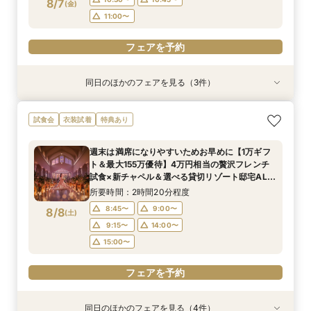
8/7
(
金
)
11:00〜
フェアを予約
同日のほかのフェアを見る（3件）
試食会
試食会
試食会
衣装試着
衣装試着
衣装試着
特典あり
特典あり
【水曜限定SPフェア】全館見学＆4万試食＆最大
【緑に囲まれたガーデン挙式希望のお二人へ】2
【初めての見学もオススメ】全館見学＆見積もり
試食会
衣装試着
特典あり
160万特典付フェア『至極の試食』国産牛フィレ
名～80名までOK
相談＆絶品試食付
＆オマールエビ試食＆5つの貸切ガーデン付邸宅
所要時間：2時間20分程度
所要時間：2時間20分程度
週末は満席になりやすいためお早めに【1万ギフ
をゆったり見学できて安心♪
所要時間：3時間程度
10:30〜
10:30〜
10:40〜
10:45〜
ト＆最大155万優待】4万円相当の贅沢フレンチ
10:30〜
10:45〜
8/7
8/7
8/7
試食×新チャペル＆選べる貸切リゾート邸宅ALL
(
(
(
金
金
金
)
)
)
11:00〜
11:00〜
11:15〜
体験BIGフェア
11:00〜
所要時間：2時間20分程度
フェアを予約
フェアを予約
8:45〜
9:00〜
8/8
(
土
)
フェアを予約
9:15〜
14:00〜
15:00〜
フェアを予約
同日のほかのフェアを見る（4件）
試食会
試食会
試食会
試食会
衣装試着
衣装試着
衣装試着
衣装試着
特典あり
特典あり
特典あり
特典あり