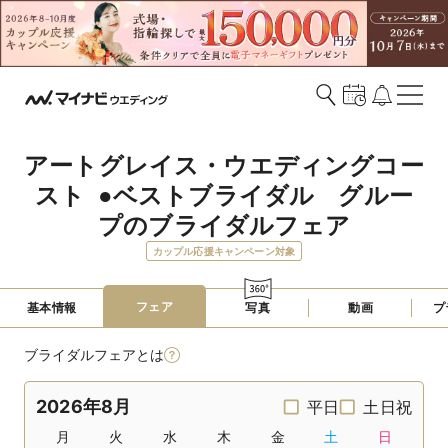
アートグレイス・ウエディングコー
スト  ●ベストブライダル　グルー
プのブライダルフェア
カップル応援キャンペーン対象
フェア
基本情報
写真
動画
プ
ブライダルフェアとは
2026年8月
平日
土日祝
月
火
水
木
金
土
日