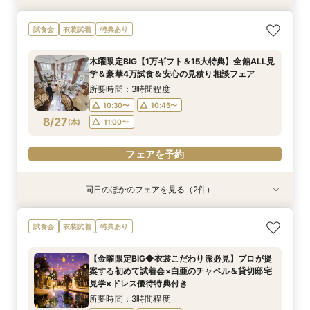
【緑に囲まれたガーデン挙式希望のお二人へ】2
【初めての見学もオススメ】全館見学＆見積もり
試食会
衣装試着
特典あり
名～80名までOK
相談＆絶品試食付
所要時間：2時間20分程度
所要時間：2時間20分程度
木曜限定BIG【1万ギフト＆15大特典】全館ALL見
10:30〜
10:30〜
10:40〜
10:45〜
学＆豪華4万試食＆安心の見積り相談フェア
8/26
8/26
(
(
水
水
)
)
11:00〜
11:00〜
11:15〜
所要時間：3時間程度
10:30〜
10:45〜
フェアを予約
フェアを予約
8/27
(
木
)
11:00〜
フェアを予約
同日のほかのフェアを見る（2件）
試食会
試食会
衣装試着
衣装試着
特典あり
特典あり
【緑に囲まれたガーデン挙式希望のお二人へ】2
【料理重視の方必見】4万円フレンチ試食＆ス
試食会
衣装試着
特典あり
名～80名までOK
イーツ付きフェア
所要時間：2時間20分程度
所要時間：2時間20分程度
【金曜限定BIG◆衣裳こだわり派必見】プロが提
10:30〜
10:30〜
10:40〜
10:45〜
案する初めて試着会×白亜のチャペル＆貸切邸宅
8/27
8/27
見学×ドレス優待特典付き
(
(
木
木
)
)
11:00〜
11:00〜
所要時間：3時間程度