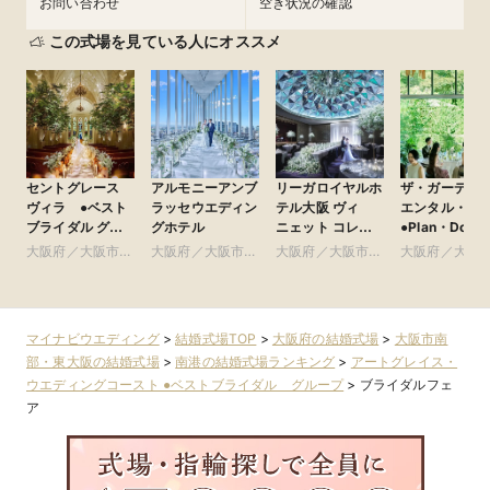
お問い合わせ
空き状況の確認
この式場を見ている人にオススメ
セントグレース
アルモニーアンブ
リーガロイヤルホ
ザ・ガーデン
ヴィラ ●ベスト
ラッセウエディン
テル大阪 ヴィ
エンタル・大
ブライダル グ
グホテル
ニェット コレク
●Plan・Do・S
ループ
ション
グループ
大阪府／大阪市南
大阪府／大阪市北
大阪府／大阪市北
大阪府／大阪
部・東大阪
部・北摂・京阪
部・北摂・京阪
部・北摂・京
マイナビウエディング
>
結婚式場TOP
>
大阪府の結婚式場
>
大阪市南
部・東大阪の結婚式場
>
南港の結婚式場ランキング
>
アートグレイス・
ウエディングコースト ●ベストブライダル グループ
>
ブライダルフェ
ア