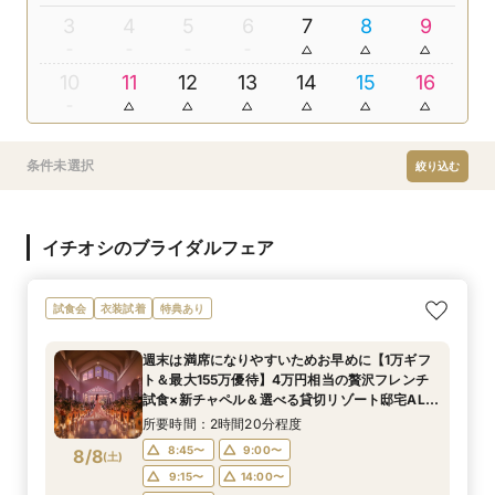
3
4
5
6
7
8
9
10
11
12
13
14
15
16
条件未選択
絞り込む
イチオシのブライダルフェア
試食会
衣装試着
特典あり
週末は満席になりやすいためお早めに【1万ギフ
ト＆最大155万優待】4万円相当の贅沢フレンチ
試食×新チャペル＆選べる貸切リゾート邸宅ALL
体験BIGフェア
所要時間：2時間20分程度
8:45〜
9:00〜
8/8
(
土
)
9:15〜
14:00〜