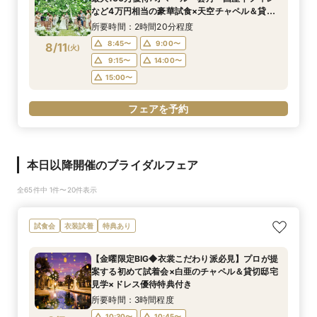
など4万円相当の豪華試食×天空チャペル＆貸切
邸宅を体験＊マイナビ限定BIGフェア
所要時間：2時間20分程度
8:45〜
9:00〜
8/11
(
火
)
9:15〜
14:00〜
15:00〜
フェアを予約
本日以降開催のブライダルフェア
全65件中 1件〜20件表示
試食会
衣装試着
特典あり
【金曜限定BIG◆衣裳こだわり派必見】プロが提
案する初めて試着会×白亜のチャペル＆貸切邸宅
見学×ドレス優待特典付き
所要時間：3時間程度
10:30〜
10:45〜