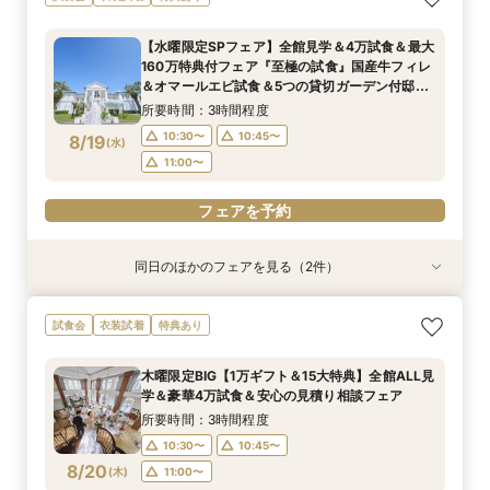
ト＆最大155万優待】4万円相当の贅沢フレンチ
白亜のチャペルなど全館見学×4万円相当の絶品
もてなし！豪華国産牛試食×貸切邸宅での演出体
験＆4万相当の試食+最大155万円の豪華特典付
試食×新チャペル＆選べる貸切リゾート邸宅ALL
試食×安心の見積もり相談ができる平日限定BIG
験
所要時間：2時間20分程度
【水曜限定SPフェア】全館見学＆4万試食＆最大
体験BIGフェア
フェア
所要時間：2時間20分程度
所要時間：2時間20分程度
所要時間：2時間20分程度
8:45〜
9:00〜
160万特典付フェア『至極の試食』国産牛フィレ
9:00〜
8:45〜
8:45〜
9:00〜
9:00〜
9:15〜
8/16
8/16
8/16
8/16
＆オマールエビ試食＆5つの貸切ガーデン付邸宅
(
(
(
(
日
日
日
日
)
)
)
)
9:15〜
14:00〜
をゆったり見学できて安心♪
14:00〜
9:15〜
9:15〜
14:00〜
14:00〜
15:00〜
所要時間：3時間程度
15:00〜
15:00〜
15:00〜
10:30〜
10:45〜
8/19
(
水
)
フェアを予約
フェアを予約
11:00〜
フェアを予約
フェアを予約
フェアを予約
同日のほかのフェアを見る（2件）
試食会
試食会
衣装試着
衣装試着
特典あり
【緑に囲まれたガーデン挙式希望のお二人へ】2
【初めての見学もオススメ】全館見学＆見積もり
試食会
衣装試着
特典あり
名～80名までOK
相談＆絶品試食付
所要時間：2時間20分程度
所要時間：2時間20分程度
木曜限定BIG【1万ギフト＆15大特典】全館ALL見
10:30〜
10:30〜
10:40〜
10:45〜
学＆豪華4万試食＆安心の見積り相談フェア
8/19
8/19
(
(
水
水
)
)
11:00〜
11:00〜
11:15〜
所要時間：3時間程度
10:30〜
10:45〜
フェアを予約
フェアを予約
8/20
(
木
)
11:00〜