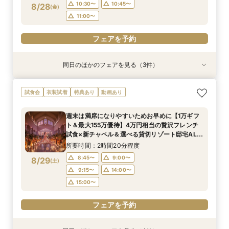
フェアを予約
フェアを予約
10:30〜
10:45〜
8/28
(
金
)
11:00〜
フェアを予約
同日のほかのフェアを見る（3件）
試食会
試食会
試食会
衣装試着
衣装試着
衣装試着
特典あり
特典あり
【水曜限定SPフェア】全館見学＆4万試食＆最大
【緑に囲まれたガーデン挙式希望のお二人へ】2
【初めての見学もオススメ】全館見学＆見積もり
試食会
衣装試着
特典あり
動画あり
160万特典付フェア『至極の試食』国産牛フィレ
名～80名までOK
相談＆絶品試食付
＆オマールエビ試食＆5つの貸切ガーデン付邸宅
所要時間：2時間20分程度
所要時間：2時間20分程度
週末は満席になりやすいためお早めに【1万ギフ
をゆったり見学できて安心♪
所要時間：3時間程度
10:30〜
10:30〜
10:40〜
10:45〜
ト＆最大155万優待】4万円相当の贅沢フレンチ
10:30〜
10:45〜
8/28
8/28
8/28
試食×新チャペル＆選べる貸切リゾート邸宅ALL
(
(
(
金
金
金
)
)
)
11:00〜
11:00〜
11:15〜
体験BIGフェア
11:00〜
所要時間：2時間20分程度
フェアを予約
フェアを予約
8:45〜
9:00〜
8/29
(
土
)
フェアを予約
9:15〜
14:00〜
15:00〜
フェアを予約