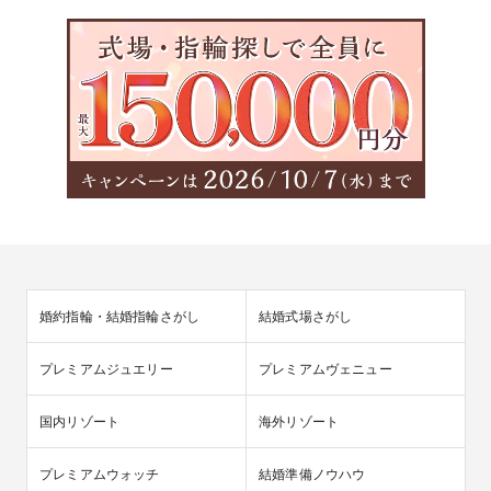
婚約指輪・結婚指輪さがし
結婚式場さがし
プレミアムジュエリー
プレミアムヴェニュー
国内リゾート
海外リゾート
プレミアムウォッチ
結婚準備ノウハウ