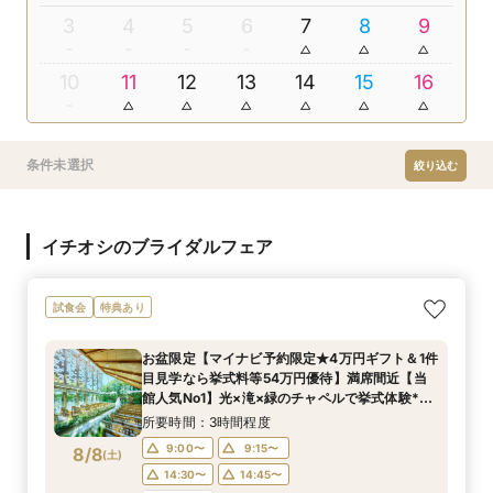
3
4
5
6
7
8
9
10
11
12
13
14
15
16
条件未選択
絞り込む
イチオシのブライダルフェア
試食会
特典あり
お盆限定【マイナビ予約限定★4万円ギフト＆1件
目見学なら挙式料等54万円優待】満席間近【当
館人気No1】光×滝×緑のチャペルで挙式体験*上
州牛試食
所要時間：3時間程度
9:00〜
9:15〜
8/8
(
土
)
14:30〜
14:45〜