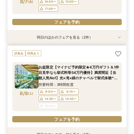
8/7
(
金
)
14:00〜
15:00〜
17:00〜
フェアを予約
同日のほかのフェアを見る（2件）
試食会
特典あり
特典あり
【少人数W】貸切邸宅でアットホームW×限定プ
限定1組★マタニティ限定特典＆”安心”見積相談
試食会
特典あり
ラン＆衣装優待付
×森のチャペル
所要時間：2時間30分程度
所要時間：2時間程度
お盆限定【マイナビ予約限定★4万円ギフト＆1件
11:00〜
11:00〜
12:00〜
12:00〜
目見学なら挙式料等54万円優待】満席間近【当
8/7
8/7
館人気No1】光×滝×緑のチャペルで挙式体験*上
(
(
金
金
)
)
15:00〜
15:00〜
州牛試食
所要時間：3時間程度
フェアを予約
フェアを予約
9:00〜
9:15〜
8/8
(
土
)
14:30〜
14:45〜
18:00〜
フェアを予約