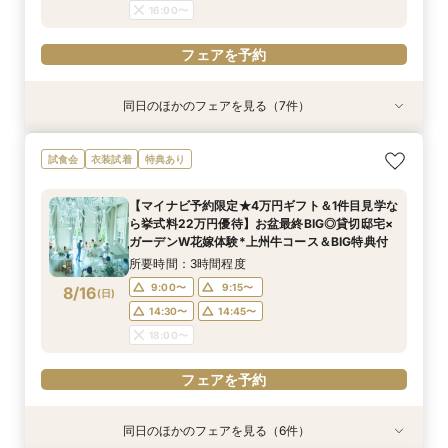
16:00〜
フェアを予約
同日のほかのフェアを見る（7件）
試食会
試食会
試食会
衣装試着
特典あり
試食会
試食会
特典あり
特典あり
特典あり
特典あり
特典あり
特典あり
動画あり
【おもてなし◎料理ランクUP特典】New貸切邸
＼県内随一の貸切ガーデン／光輝く水×緑のチャ
【よくばりALL体験】自然溢れる挙式体験＆10大
限定1組★マタニティ限定特典＆”安心”見積相談
【遠方の方◎オンライン相談会】スマホで簡単！
初めて見学*お料理重視の方へ◆豪華試食×安心
＼マイナビ予約限定♪／■【憧れ叶うドレス特典
試食会
衣装試着
特典あり
宅体験×上州牛試食
ペル＆憧れドレス特典×とろける上州牛コース試
特典＆上州牛コース試食
×森のチャペル
豪華5大特典付き
お見積り相談会
付】白亜の邸宅×階段入場体験*上州牛試食
食
所要時間：2時間30分程度
所要時間：2時間30分程度
所要時間：2時間30分程度
所要時間：30分程度
所要時間：2時間30分程度
所要時間：2時間30分程度
【マイナビ予約限定★4万円ギフト＆1件目見学な
所要時間：2時間30分程度
10:30〜
9:00〜
9:00〜
9:00〜
9:00〜
9:00〜
10:45〜
9:15〜
9:15〜
9:15〜
9:15〜
9:15〜
ら挙式料22万円優待】お盆最終BIG◎貸切邸宅×
9:00〜
9:15〜
8/15
8/15
8/15
8/15
8/15
8/15
8/15
ガーデンW花嫁体験*上州牛コース＆BIG特典付
(
(
(
(
(
(
(
土
土
土
土
土
土
土
)
)
)
)
)
)
)
14:30〜
14:30〜
14:30〜
14:30〜
14:30〜
11:00〜
14:45〜
14:45〜
14:45〜
14:45〜
14:45〜
11:15〜
14:30〜
14:45〜
所要時間：3時間程度
18:00〜
18:00〜
18:00〜
18:00〜
18:00〜
16:00〜
18:00〜
9:00〜
9:15〜
8/16
(
日
)
フェアを予約
フェアを予約
フェアを予約
フェアを予約
フェアを予約
フェアを予約
14:30〜
14:45〜
フェアを予約
18:00〜
フェアを予約
同日のほかのフェアを見る（6件）
試食会
試食会
試食会
衣装試着
特典あり
試食会
特典あり
特典あり
特典あり
特典あり
特典あり
動画あり