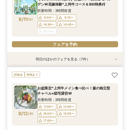
9:30〜
9:45〜
8/9
8/9
8/9
8/9
8/9
8/9
デンW花嫁体験*上州牛コース＆BIG特典付
(
(
(
(
(
(
日
日
日
日
日
日
)
)
)
)
)
)
10:00〜
10:00〜
10:00〜
14:30〜
14:30〜
14:45〜
14:45〜
10:15〜
10:15〜
10:15〜
10:00〜
10:15〜
所要時間：3時間程度
18:00〜
18:00〜
15:00〜
15:00〜
15:00〜
15:00〜
9:00〜
9:15〜
8/11
(
火
)
フェアを予約
フェアを予約
フェアを予約
フェアを予約
フェアを予約
14:30〜
14:45〜
フェアを予約
18:00〜
フェアを予約
同日のほかのフェアを見る（7件）
試食会
試食会
試食会
衣装試着
特典あり
試食会
試食会
特典あり
特典あり
特典あり
特典あり
特典あり
特典あり
動画あり
【おもてなし◎料理ランクUP特典】New貸切邸
＼県内随一の貸切ガーデン／光輝く水×緑のチャ
【よくばりALL体験】自然溢れる挙式体験＆10大
限定1組★マタニティ限定特典＆”安心”見積相談
【遠方の方◎オンライン相談会】スマホで簡単！
＼マイナビ予約限定♪／■【憧れ叶うドレス特典
初めて見学*お料理重視の方へ◆豪華試食×安心
試食会
特典あり
宅体験×上州牛試食
ペル＆憧れドレス特典×とろける上州牛コース試
特典＆上州牛コース試食
×森のチャペル
豪華5大特典付き
付】白亜の邸宅×階段入場体験*上州牛試食
お見積り相談会
食
所要時間：2時間30分程度
所要時間：2時間30分程度
所要時間：2時間30分程度
所要時間：30分程度
所要時間：2時間30分程度
所要時間：2時間30分程度
お盆限定*上州牛メイン食べ比べ！森の独立型
所要時間：2時間30分程度
9:00〜
9:00〜
9:00〜
9:00〜
9:00〜
9:00〜
9:15〜
9:15〜
9:15〜
9:15〜
9:15〜
9:15〜
チャペル×邸宅貸切W
9:00〜
9:15〜
8/11
8/11
8/11
8/11
8/11
8/11
8/11
(
(
(
(
(
(
(
火
火
火
火
火
火
火
)
)
)
)
)
)
)
14:30〜
14:30〜
14:30〜
14:30〜
14:30〜
14:30〜
14:45〜
14:45〜
14:45〜
14:45〜
14:45〜
14:45〜
所要時間：2時間程度
14:30〜
14:45〜
18:00〜
18:00〜
18:00〜
18:00〜
18:00〜
18:00〜
11:00〜
12:00〜
18:00〜
8/12
(
水
)
14:00〜
15:00〜
フェアを予約
フェアを予約
フェアを予約
フェアを予約
フェアを予約
フェアを予約
17:00〜
フェアを予約