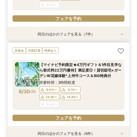
18:00〜
フェアを予約
同日のほかのフェアを見る（7件）
試食会
試食会
試食会
衣装試着
特典あり
試食会
試食会
特典あり
特典あり
特典あり
特典あり
特典あり
特典あり
動画あり
【おもてなし◎料理ランクUP特典】New貸切邸
＼県内随一の貸切ガーデン／光輝く水×緑のチャ
【よくばりALL体験】自然溢れる挙式体験＆10大
限定1組★マタニティ限定特典＆”安心”見積相談
【遠方の方◎オンライン相談会】スマホで簡単！
＼マイナビ予約限定♪／■【憧れ叶うドレス特典
初めて見学*お料理重視の方へ◆豪華試食×安心
試食会
衣装試着
特典あり
宅体験×上州牛試食
ペル＆憧れドレス特典×とろける上州牛コース試
特典＆上州牛コース試食
×森のチャペル
豪華5大特典付き
付】白亜の邸宅×階段入場体験*上州牛試食
お見積り相談会
食
所要時間：2時間30分程度
所要時間：2時間30分程度
所要時間：2時間30分程度
所要時間：30分程度
所要時間：2時間30分程度
所要時間：2時間30分程度
【マイナビ予約限定★4万円ギフト＆1件目見学な
所要時間：2時間30分程度
9:00〜
9:00〜
9:00〜
9:00〜
9:00〜
9:00〜
9:15〜
9:15〜
9:15〜
9:15〜
9:15〜
9:15〜
ら挙式料22万円優待】満足度◎！貸切邸宅×ガー
9:00〜
9:15〜
8/29
8/29
8/29
8/29
8/29
8/29
8/29
デンW花嫁体験*上州牛コース＆BIG特典付
(
(
(
(
(
(
(
土
土
土
土
土
土
土
)
)
)
)
)
)
)
14:30〜
14:30〜
14:30〜
14:30〜
14:30〜
14:30〜
14:45〜
14:45〜
14:45〜
14:45〜
14:45〜
14:45〜
14:30〜
14:45〜
所要時間：3時間程度
18:00〜
18:00〜
18:00〜
18:00〜
18:00〜
18:00〜
18:00〜
9:00〜
9:15〜
8/30
(
日
)
フェアを予約
フェアを予約
フェアを予約
フェアを予約
フェアを予約
フェアを予約
14:30〜
14:45〜
フェアを予約
18:00〜
フェアを予約
同日のほかのフェアを見る（6件）
試食会
試食会
試食会
衣装試着
特典あり
試食会
特典あり
特典あり
特典あり
特典あり
特典あり
動画あり