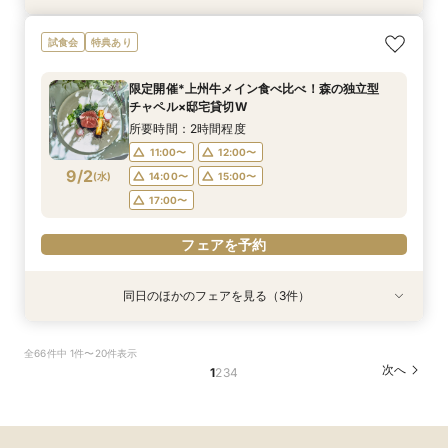
【おもてなし◎料理ランクUP特典】New貸切邸
＼県内随一の貸切ガーデン／光輝く水×緑のチャ
【よくばりALL体験】自然溢れる挙式体験＆10大
限定1組★マタニティ限定特典＆”安心”見積相談
【遠方の方◎オンライン相談会】スマホで簡単！
【少人数会食プラン】貸切邸宅で叶えるアット
試食会
特典あり
宅体験×上州牛試食
ペル＆憧れドレス特典×とろける上州牛コース試
特典＆上州牛コース試食
×森のチャペル
豪華5大特典付き
ホームウェディング♪限定プラン＆衣装優待付き
食
所要時間：2時間30分程度
所要時間：2時間30分程度
所要時間：2時間30分程度
所要時間：30分程度
所要時間：2時間30分程度
限定開催*上州牛メイン食べ比べ！森の独立型
所要時間：2時間30分程度
9:00〜
9:00〜
9:00〜
9:00〜
9:00〜
9:15〜
9:15〜
9:15〜
9:15〜
9:15〜
チャペル×邸宅貸切W
9:00〜
9:15〜
8/30
8/30
8/30
8/30
8/30
8/30
(
(
(
(
(
(
日
日
日
日
日
日
)
)
)
)
)
)
14:30〜
14:30〜
14:30〜
14:30〜
14:30〜
14:45〜
14:45〜
14:45〜
14:45〜
14:45〜
所要時間：2時間程度
14:30〜
14:45〜
18:00〜
18:00〜
18:00〜
18:00〜
18:00〜
11:00〜
12:00〜
18:00〜
9/2
(
水
)
14:00〜
15:00〜
フェアを予約
フェアを予約
フェアを予約
フェアを予約
フェアを予約
17:00〜
フェアを予約
フェアを予約
同日のほかのフェアを見る（3件）
試食会
特典あり
特典あり
特典あり
【少人数W】貸切邸宅でアットホームW×限定プ
限定1組★マタニティ限定特典＆”安心”見積相談
【オンライン相談会】遠方・見学前に自宅でOK#
全66件中 1件〜20件表示
ラン＆衣装優待付
×森のチャペル
見積&会場紹介
次へ
1
2
3
4
所要時間：2時間30分程度
所要時間：2時間程度
所要時間：30分程度
12:00〜
11:00〜
11:00〜
14:00〜
12:00〜
12:00〜
9/2
9/2
9/2
(
(
(
水
水
水
)
)
)
16:00〜
15:00〜
15:00〜