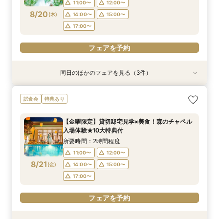
11:00〜
12:00〜
フェアを予約
フェアを予約
フェアを予約
8/20
(
木
)
14:00〜
15:00〜
17:00〜
フェアを予約
同日のほかのフェアを見る（3件）
試食会
特典あり
特典あり
特典あり
【少人数W】貸切邸宅でアットホームW×限定プ
限定1組★マタニティ限定特典＆”安心”見積相談
【オンライン相談会】遠方・見学前に自宅でOK#
試食会
特典あり
ラン＆衣装優待付
×森のチャペル
見積&会場紹介
所要時間：2時間30分程度
所要時間：2時間程度
所要時間：30分程度
【金曜限定】貸切邸宅見学×美食！森のチャペル
12:00〜
11:00〜
11:00〜
14:00〜
12:00〜
12:00〜
入場体験★10大特典付
8/20
8/20
8/20
(
(
(
木
木
木
)
)
)
16:00〜
15:00〜
15:00〜
所要時間：2時間程度
11:00〜
12:00〜
フェアを予約
フェアを予約
フェアを予約
8/21
(
金
)
14:00〜
15:00〜
17:00〜
フェアを予約