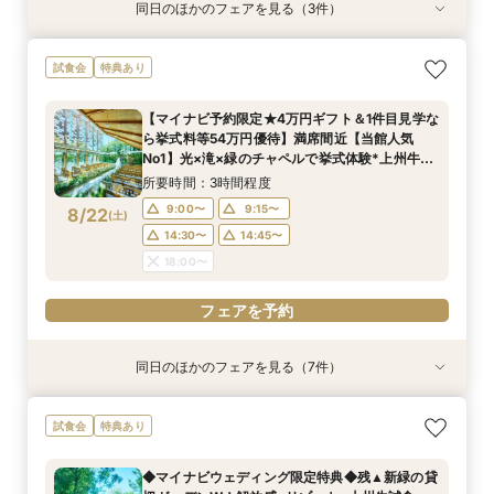
同日のほかのフェアを見る（3件）
試食会
特典あり
特典あり
特典あり
【少人数W】貸切邸宅でアットホームW×限定プ
限定1組★マタニティ限定特典＆”安心”見積相談
【オンライン相談会】遠方・見学前に自宅でOK#
試食会
特典あり
ラン＆衣装優待付
×森のチャペル
見積&会場紹介
所要時間：2時間30分程度
所要時間：2時間程度
所要時間：30分程度
【マイナビ予約限定★4万円ギフト＆1件目見学な
12:00〜
11:00〜
11:00〜
14:00〜
12:00〜
12:00〜
ら挙式料等54万円優待】満席間近【当館人気
8/21
8/21
8/21
No1】光×滝×緑のチャペルで挙式体験*上州牛試
(
(
(
金
金
金
)
)
)
16:00〜
15:00〜
15:00〜
食
所要時間：3時間程度
フェアを予約
フェアを予約
フェアを予約
9:00〜
9:15〜
8/22
(
土
)
14:30〜
14:45〜
18:00〜
フェアを予約
同日のほかのフェアを見る（7件）
試食会
試食会
試食会
衣装試着
特典あり
試食会
試食会
特典あり
特典あり
特典あり
特典あり
特典あり
特典あり
動画あり
【おもてなし◎料理ランクUP特典】New貸切邸
＼県内随一の貸切ガーデン／光輝く水×緑のチャ
【よくばりALL体験】自然溢れる挙式体験＆10大
限定1組★マタニティ限定特典＆”安心”見積相談
【遠方の方◎オンライン相談会】スマホで簡単！
＼マイナビ予約限定♪／■【憧れ叶うドレス特典
初めて見学*お料理重視の方へ◆豪華試食×安心
試食会
特典あり
宅体験×上州牛試食
ペル＆憧れドレス特典×とろける上州牛コース試
特典＆上州牛コース試食
×森のチャペル
豪華5大特典付き
付】白亜の邸宅×階段入場体験*上州牛試食
お見積り相談会
食
所要時間：2時間30分程度
所要時間：2時間30分程度
所要時間：2時間30分程度
所要時間：30分程度
所要時間：2時間30分程度
所要時間：2時間30分程度
◆マイナビウェディング限定特典◆残▲新緑の貸
所要時間：2時間30分程度
9:00〜
9:00〜
9:00〜
9:00〜
9:00〜
9:00〜
9:15〜
9:15〜
9:15〜
9:15〜
9:15〜
9:15〜