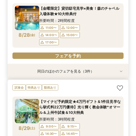
所要時間：2時間30分程度
所要時間：2時間程度
所要時間：30分程度
【金曜限定】貸切邸宅見学×美食！森のチャペル
12:00〜
11:00〜
11:00〜
14:00〜
12:00〜
12:00〜
入場体験★10大特典付
8/27
8/27
8/27
(
(
(
木
木
木
)
)
)
16:00〜
15:00〜
15:00〜
所要時間：2時間程度
11:00〜
12:00〜
フェアを予約
フェアを予約
フェアを予約
8/28
(
金
)
14:00〜
15:00〜
17:00〜
フェアを予約
同日のほかのフェアを見る（3件）
試食会
特典あり
特典あり
特典あり
【少人数W】貸切邸宅でアットホームW×限定プ
限定1組★マタニティ限定特典＆”安心”見積相談
【オンライン相談会】遠方・見学前に自宅でOK#
試食会
特典あり
動画あり
ラン＆衣装優待付
×森のチャペル
見積&会場紹介
所要時間：2時間30分程度
所要時間：2時間程度
所要時間：30分程度
【マイナビ予約限定★4万円ギフト＆1件目見学な
12:00〜
11:00〜
11:00〜
14:00〜
12:00〜
12:00〜
ら挙式料22万円優待】光り輝く教会体験*オマー
8/28
8/28
8/28
ル＆上州牛試食＆10大特典
(
(
(
金
金
金
)
)
)
16:00〜
15:00〜
15:00〜
所要時間：3時間程度
フェアを予約
フェアを予約
フェアを予約
9:00〜
9:15〜
8/29
(
土
)
14:30〜
14:45〜