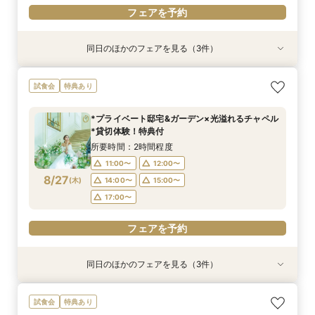
フェアを予約
同日のほかのフェアを見る（3件）
試食会
特典あり
特典あり
特典あり
【少人数W】貸切邸宅でアットホームW×限定プ
限定1組★マタニティ限定特典＆”安心”見積相談
【オンライン相談会】遠方・見学前に自宅でOK#
試食会
特典あり
ラン＆衣装優待付
×森のチャペル
見積&会場紹介
所要時間：2時間30分程度
所要時間：2時間程度
所要時間：30分程度
*プライベート邸宅&ガーデン×光溢れるチャペル
12:00〜
11:00〜
11:00〜
14:00〜
12:00〜
12:00〜
*貸切体験！特典付
8/26
8/26
8/26
(
(
(
水
水
水
)
)
)
16:00〜
15:00〜
15:00〜
所要時間：2時間程度
11:00〜
12:00〜
フェアを予約
フェアを予約
フェアを予約
8/27
(
木
)
14:00〜
15:00〜
17:00〜
フェアを予約
同日のほかのフェアを見る（3件）
試食会
特典あり
特典あり
特典あり
【少人数W】貸切邸宅でアットホームW×限定プ
限定1組★マタニティ限定特典＆”安心”見積相談
【オンライン相談会】遠方・見学前に自宅でOK#
試食会
特典あり
ラン＆衣装優待付
×森のチャペル
見積&会場紹介