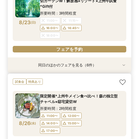
切ガーデンW！解放感×リゾート×上州牛試食
9:00〜
9:15〜
8/22
8/22
8/22
8/22
8/22
8/22
8/22
*Gift付
(
(
(
(
(
(
(
土
土
土
土
土
土
土
)
)
)
)
)
)
)
14:30〜
14:30〜
14:30〜
14:30〜
14:30〜
14:30〜
14:45〜
14:45〜
14:45〜
14:45〜
14:45〜
14:45〜
14:30〜
14:45〜
所要時間：3時間程度
18:00〜
18:00〜
18:00〜
18:00〜
18:00〜
18:00〜
18:00〜
11:00〜
11:15〜
8/23
(
日
)
フェアを予約
フェアを予約
フェアを予約
フェアを予約
フェアを予約
フェアを予約
16:00〜
16:45〜
フェアを予約
18:00〜
フェアを予約
同日のほかのフェアを見る（6件）
試食会
特典あり
試食会
試食会
衣装試着
試食会
特典あり
特典あり
特典あり
特典あり
特典あり
【よくばりALL体験】自然溢れる挙式体験＆10大
【遠方の方◎オンライン相談会】スマホで簡単！
＼県内随一の貸切ガーデン／光輝く水×緑のチャ
【おもてなし◎料理ランクUP特典】New貸切邸
限定1組★マタニティ限定特典＆”安心”見積相談
【少人数会食プラン】貸切邸宅で叶えるアット
試食会
特典あり
特典＆上州牛コース試食
豪華5大特典付き
ペル＆憧れドレス特典×とろける上州牛コース試
宅体験×上州牛試食
×森のチャペル
ホームウェディング♪限定プラン＆衣装優待付き
食
所要時間：2時間30分程度
所要時間：30分程度
所要時間：2時間30分程度
所要時間：2時間30分程度
所要時間：2時間30分程度
限定開催*上州牛メイン食べ比べ！森の独立型
所要時間：2時間30分程度
9:00〜
9:00〜
9:30〜
9:30〜
9:30〜
9:45〜
9:45〜
9:45〜
9:15〜
9:15〜
チャペル×邸宅貸切W
9:30〜
9:45〜
8/23
8/23
8/23
8/23
8/23
8/23
(
(
(
(
(
(
日
日
日
日
日
日
)
)
)
)
)
)
10:00〜
10:00〜
10:00〜
14:30〜
14:30〜
14:45〜
14:45〜
10:15〜
10:15〜
10:15〜
所要時間：2時間程度
10:00〜
10:15〜
18:00〜
18:00〜
16:00〜
16:00〜
16:00〜
11:00〜
12:00〜
16:00〜
8/26
(
水
)
14:00〜
15:00〜
フェアを予約
フェアを予約
フェアを予約
フェアを予約
フェアを予約
17:00〜
フェアを予約