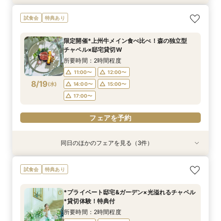
【おもてなし◎料理ランクUP特典】New貸切邸
＼県内随一の貸切ガーデン／光輝く水×緑のチャ
【よくばりALL体験】自然溢れる挙式体験＆10大
限定1組★マタニティ限定特典＆”安心”見積相談
【遠方の方◎オンライン相談会】スマホで簡単！
【少人数会食プラン】貸切邸宅で叶えるアット
試食会
特典あり
宅体験×上州牛試食
ペル＆憧れドレス特典×とろける上州牛コース試
特典＆上州牛コース試食
×森のチャペル
豪華5大特典付き
ホームウェディング♪限定プラン＆衣装優待付き
食
所要時間：2時間30分程度
所要時間：2時間30分程度
所要時間：2時間30分程度
所要時間：30分程度
所要時間：2時間30分程度
限定開催*上州牛メイン食べ比べ！森の独立型
所要時間：2時間30分程度
9:00〜
9:00〜
9:00〜
9:00〜
9:00〜
9:15〜
9:15〜
9:15〜
9:15〜
9:15〜
チャペル×邸宅貸切W
9:00〜
9:15〜
8/16
8/16
8/16
8/16
8/16
8/16
(
(
(
(
(
(
日
日
日
日
日
日
)
)
)
)
)
)
14:30〜
14:30〜
14:30〜
14:30〜
14:30〜
14:45〜
14:45〜
14:45〜
14:45〜
14:45〜
所要時間：2時間程度
14:30〜
14:45〜
18:00〜
18:00〜
18:00〜
18:00〜
18:00〜
11:00〜
12:00〜
18:00〜
8/19
(
水
)
14:00〜
15:00〜
フェアを予約
フェアを予約
フェアを予約
フェアを予約
フェアを予約
17:00〜
フェアを予約
フェアを予約
同日のほかのフェアを見る（3件）
試食会
特典あり
特典あり
特典あり
【少人数W】貸切邸宅でアットホームW×限定プ
限定1組★マタニティ限定特典＆”安心”見積相談
【オンライン相談会】遠方・見学前に自宅でOK#
試食会
特典あり
ラン＆衣装優待付
×森のチャペル
見積&会場紹介
所要時間：2時間30分程度
所要時間：2時間程度
所要時間：30分程度
*プライベート邸宅&ガーデン×光溢れるチャペル
12:00〜
11:00〜
11:00〜
14:00〜
12:00〜
12:00〜
*貸切体験！特典付
8/19
8/19
8/19
(
(
(
水
水
水
)
)
)
16:00〜
15:00〜
15:00〜
所要時間：2時間程度