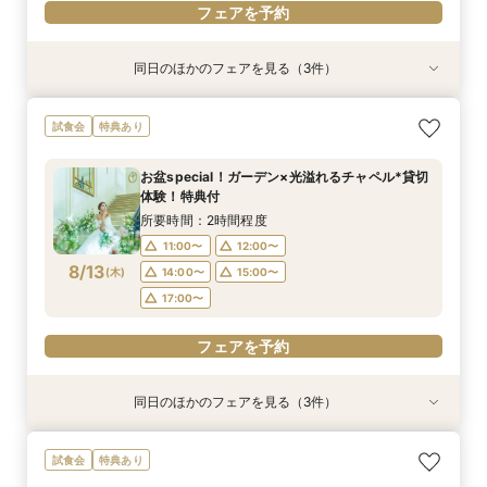
フェアを予約
同日のほかのフェアを見る（3件）
試食会
特典あり
特典あり
特典あり
【少人数W】貸切邸宅でアットホームW×限定プ
限定1組★マタニティ限定特典＆”安心”見積相談
【オンライン相談会】遠方・見学前に自宅でOK#
試食会
特典あり
ラン＆衣装優待付
×森のチャペル
見積&会場紹介
所要時間：2時間30分程度
所要時間：2時間程度
所要時間：30分程度
お盆special！ガーデン×光溢れるチャペル*貸切
12:00〜
11:00〜
11:00〜
14:00〜
12:00〜
12:00〜
体験！特典付
8/12
8/12
8/12
(
(
(
水
水
水
)
)
)
16:00〜
15:00〜
15:00〜
所要時間：2時間程度
11:00〜
12:00〜
フェアを予約
フェアを予約
フェアを予約
8/13
(
木
)
14:00〜
15:00〜
17:00〜
フェアを予約
同日のほかのフェアを見る（3件）
試食会
特典あり
特典あり
特典あり
【少人数W】貸切邸宅でアットホームW×限定プ
限定1組★マタニティ限定特典＆”安心”見積相談
【オンライン相談会】遠方・見学前に自宅でOK#
試食会
特典あり
ラン＆衣装優待付
×森のチャペル
見積&会場紹介