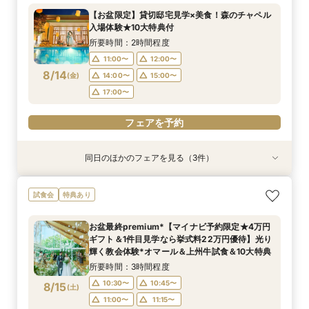
所要時間：2時間30分程度
所要時間：2時間程度
所要時間：30分程度
【お盆限定】貸切邸宅見学×美食！森のチャペル
12:00〜
11:00〜
11:00〜
14:00〜
12:00〜
12:00〜
入場体験★10大特典付
8/13
8/13
8/13
(
(
(
木
木
木
)
)
)
16:00〜
15:00〜
15:00〜
所要時間：2時間程度
11:00〜
12:00〜
フェアを予約
フェアを予約
フェアを予約
8/14
(
金
)
14:00〜
15:00〜
17:00〜
フェアを予約
同日のほかのフェアを見る（3件）
試食会
特典あり
特典あり
特典あり
【少人数W】貸切邸宅でアットホームW×限定プ
限定1組★マタニティ限定特典＆”安心”見積相談
【オンライン相談会】遠方・見学前に自宅でOK#
試食会
特典あり
ラン＆衣装優待付
×森のチャペル
見積&会場紹介
所要時間：2時間30分程度
所要時間：2時間程度
所要時間：30分程度
お盆最終premium*【マイナビ予約限定★4万円
12:00〜
11:00〜
11:00〜
14:00〜
12:00〜
12:00〜
ギフト＆1件目見学なら挙式料22万円優待】光り
8/14
8/14
8/14
輝く教会体験*オマール＆上州牛試食＆10大特典
(
(
(
金
金
金
)
)
)
16:00〜
15:00〜
15:00〜
所要時間：3時間程度
フェアを予約
フェアを予約
フェアを予約
10:30〜
10:45〜
8/15
(
土
)
11:00〜
11:15〜