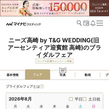
ニーズ高崎 by T&G WEDDING(旧 
アーセンティア迎賓館 高崎)のブラ
イダルフェア
カップル応援キャンペーン対象
フェア
基本情報
写真
動画
プ
ブライダルフェアとは
2026年8月
平日
土日祝
月
火
水
木
金
土
日