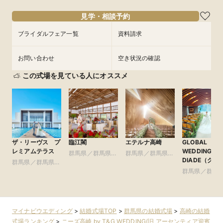
フェアを予約
フェアを予約
フェアを予約
見学・相談予約
ブライダルフェア一覧
資料請求
お問い合わせ
空き状況の確認
この式場を見ている人にオススメ
ザ・リーヴス プ
臨江閣
エテルナ高崎
GLOBAL
レミアムテラス
WEDDING
群馬県／群馬県全
群馬県／群馬県全
DIADE（グロ
群馬県／群馬県全
域
域
ル ウエディ
域
群馬県／群馬
グ ディアー
域
マイナビウエディング
>
結婚式場TOP
>
群馬県の結婚式場
>
高崎の結婚
式場ランキング
>
ニーズ高崎 by T&G WEDDING(旧 アーセンティア迎賓