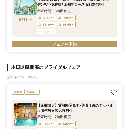
デンW花嫁体験*上州牛コース＆BIG特典付
所要時間：3時間程度
9:00〜
9:15〜
8/11
(
火
)
14:30〜
14:45〜
18:00〜
フェアを予約
本日以降開催のブライダルフェア
全66件中 1件〜20件表示
試食会
特典あり
【金曜限定】貸切邸宅見学×美食！森のチャペル
入場体験★10大特典付
所要時間：2時間程度
11:00〜
12:00〜