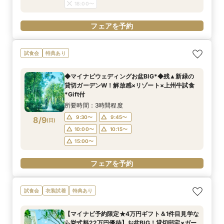
18:00〜
フェアを予約
試食会
特典あり
◆マイナビウェディングお盆BIG*◆残▲新緑の
貸切ガーデンW！解放感×リゾート×上州牛試食
*Gift付
所要時間：3時間程度
9:30〜
9:45〜
8/9
(
日
)
10:00〜
10:15〜
15:00〜
フェアを予約
試食会
衣装試着
特典あり
【マイナビ予約限定★4万円ギフト＆1件目見学な
ら挙式料22万円優待】お盆BIG！貸切邸宅×ガー