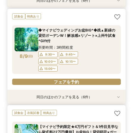
同日のほかのフェアを見る（6件）
試食会
試食会
試食会
衣装試着
試食会
試食会
特典あり
特典あり
特典あり
特典あり
特典あり
特典あり
動画あり
【おもてなし◎料理ランクUP特典】New貸切邸
＼県内随一の貸切ガーデン／光輝く水×緑のチャ
【よくばりALL体験】自然溢れる挙式体験＆10大
限定1組★マタニティ限定特典＆”安心”見積相談
＼マイナビ予約限定♪／■【憧れ叶うドレス特典
初めて見学*お料理重視の方へ◆豪華試食×安心
試食会
特典あり
宅体験×上州牛試食
ペル＆憧れドレス特典×とろける上州牛コース試
特典＆上州牛コース試食
×森のチャペル
付】白亜の邸宅×階段入場体験*上州牛試食
お見積り相談会
食
所要時間：2時間30分程度
所要時間：2時間30分程度
所要時間：2時間30分程度
所要時間：2時間30分程度
所要時間：2時間30分程度
◆マイナビウェディングお盆BIG*◆残▲新緑の
所要時間：2時間30分程度
9:00〜
9:00〜
9:00〜
9:00〜
9:00〜
9:15〜
9:15〜
9:15〜
9:15〜
9:15〜
貸切ガーデンW！解放感×リゾート×上州牛試食
9:00〜
9:15〜
8/8
8/8
8/8
8/8
8/8
8/8
*Gift付
(
(
(
(
(
(
土
土
土
土
土
土
)
)
)
)
)
)
14:30〜
14:30〜
14:30〜
14:30〜
14:30〜
14:45〜
14:45〜
14:45〜
14:45〜
14:45〜
14:30〜
14:45〜
所要時間：3時間程度
18:00〜
18:00〜
18:00〜
18:00〜
18:00〜
18:00〜
9:30〜
9:45〜
8/9
(
日
)
フェアを予約
フェアを予約
フェアを予約
フェアを予約
フェアを予約
10:00〜
10:15〜
フェアを予約
15:00〜
フェアを予約
同日のほかのフェアを見る（6件）
試食会
特典あり
試食会
試食会
衣装試着
試食会
特典あり
特典あり
特典あり
特典あり
特典あり
【よくばりALL体験】自然溢れる挙式体験＆10大
【遠方の方◎オンライン相談会】スマホで簡単！
＼県内随一の貸切ガーデン／光輝く水×緑のチャ
【おもてなし◎料理ランクUP特典】New貸切邸
限定1組★マタニティ限定特典＆”安心”見積相談
【少人数会食プラン】貸切邸宅で叶えるアット
試食会
衣装試着
特典あり
特典＆上州牛コース試食
豪華5大特典付き
ペル＆憧れドレス特典×とろける上州牛コース試
宅体験×上州牛試食
×森のチャペル
ホームウェディング♪限定プラン＆衣装優待付き
食
所要時間：2時間30分程度
所要時間：30分程度
所要時間：2時間30分程度
所要時間：2時間30分程度
所要時間：2時間30分程度
【マイナビ予約限定★4万円ギフト＆1件目見学な
所要時間：2時間30分程度
9:00〜
9:00〜
9:30〜
9:30〜
9:30〜
9:45〜
9:45〜
9:45〜
9:15〜
9:15〜
ら挙式料22万円優待】お盆BIG！貸切邸宅×ガー