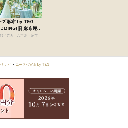
ズ麻布 by T&G
DDING(旧 麻布迎賓
都／赤坂・六本木・麻布
ンキング
>
ニーズ代官山 by T&G