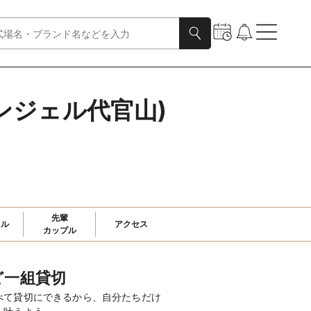
ーカンジェル代官山)
先輩

ャル
アクセス
カップル
ど一組貸切
べて貸切にできるから、自分たちだけ