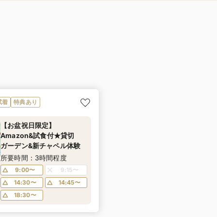
試着
特典あり
【お盆祝日限定】
Amazon&試食付★貸切
ガーデン&新チャペル体験
所要時間：3時間程度
9:00〜
9:15〜
14:30〜
14:45〜
18:30〜