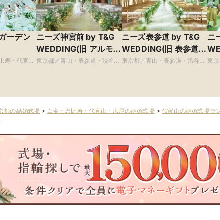
ガーデン
ニーズ神宮前 by T&G
ニーズ表参道 by T&G
ニー
WEDDING(旧 アルモ
WEDDING(旧 表参道
WE
ニーソルーナ表参道)
TERRACE)
館)
比寿・代官
東京都／青山・表参道・渋谷・
東京都／青山・表参道・渋谷・
東京
原宿
原宿
京都の結婚式場
>
白金・恵比寿・代官山・広尾の結婚式場
>
代官山の結婚式場ラ
画