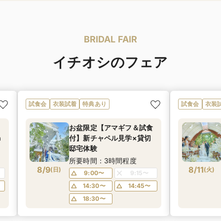
BRIDAL FAIR
イチオシのフェア
試食会
衣装試着
特典あり
試食会
衣装
お盆限定【アマギフ＆試食
n
付】新チャペル見学×貸切
邸宅体験
所要時間：3時間程度
8/9
8/11
(
日
)
(
火
)
9:00〜
9:15〜
14:30〜
14:45〜
18:30〜