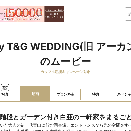
 T&G WEDDING(旧 ア
のムービー
カップル応援キャンペーン対象
動画
写真
プラン料金
特典
スペシ
大階段とガーデン付き白亜の一軒家をまるご
いた大人の街・代官山に佇む同会場。エントランスから先の空間をす