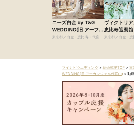
ニーズ白金 by T&G
ヴィクトリア
WEDDING(旧 アーフェ
恵比寿迎賓館
リーク白金)
東京都／白金・恵比寿・代官
東京都／白金・恵
山・広尾
山・広尾
マイナビウエディング
>
結婚式場TOP
>
東
WEDDING(旧 アーカンジェル代官山)
>
動