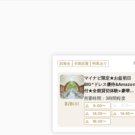
試食会
衣装試着
特典あり
マイナビ限定★お盆初日
BIG*ドレス優待&Amazo
付★全館貸切体験×豪華試
食付
所要時間：3時間程度
8/8
(
土
)
9:00〜
9:15〜
14:30〜
14:45〜
18:30〜