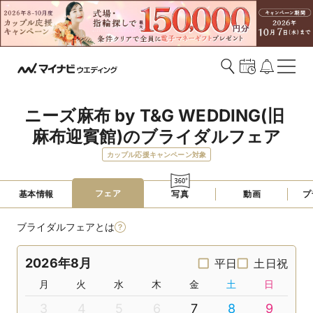
ニーズ麻布 by T&G WEDDING(旧 
麻布迎賓館)のブライダルフェア
カップル応援キャンペーン対象
フェア
基本情報
写真
動画
プ
ブライダルフェアとは
2026年8月
平日
土日祝
月
火
水
木
金
土
日
3
4
5
6
7
8
9