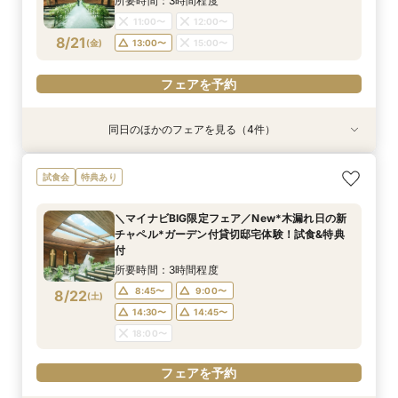
所要時間：3時間程度
11:00〜
12:00〜
フェアを予約
フェアを予約
フェアを予約
8/21
(
金
)
13:00〜
15:00〜
フェアを予約
同日のほかのフェアを見る（4件）
試食会
試食会
試食会
試食会
特典あり
特典あり
特典あり
特典あり
≪大好評！ペットとの結婚式≫ペットも安心まる
【ガーデン挙式希望の方】都心で叶う海外ウエ
初見学でも安心◎「即決なし」アップ額が少ない
【料理ランクUP特典付】シェフ渾身和牛コース
試食会
特典あり
ごと相談*特典付
ディング体感×試食
新プラン×試食付
試食×料理演出体験
所要時間：3時間程度
所要時間：3時間程度
所要時間：3時間程度
所要時間：3時間程度
＼マイナビBIG限定フェア／New*木漏れ日の新
11:00〜
11:00〜
11:00〜
11:00〜
12:00〜
12:00〜
12:00〜
12:00〜
チャペル*ガーデン付貸切邸宅体験！試食&特典
8/21
8/21
8/21
8/21
付
(
(
(
(
金
金
金
金
)
)
)
)
13:00〜
13:00〜
13:00〜
13:00〜
15:00〜
15:00〜
15:00〜
15:00〜
所要時間：3時間程度
フェアを予約
フェアを予約
フェアを予約
フェアを予約
8:45〜
9:00〜
8/22
(
土
)
14:30〜
14:45〜
18:00〜
フェアを予約