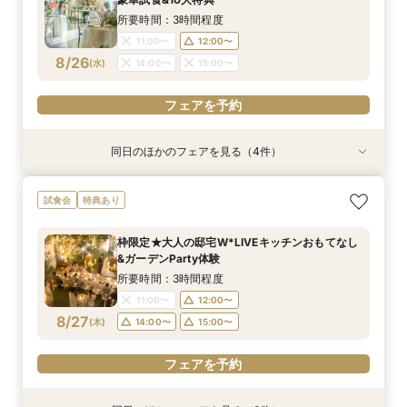
8/23
8/23
8/23
8/23
(
(
(
(
日
日
日
日
)
)
)
)
14:30〜
14:30〜
14:30〜
14:30〜
14:45〜
14:45〜
14:45〜
14:45〜
所要時間：3時間程度
18:00〜
18:00〜
18:00〜
18:00〜
11:00〜
12:00〜
8/26
(
水
)
14:00〜
15:00〜
フェアを予約
フェアを予約
フェアを予約
フェアを予約
フェアを予約
同日のほかのフェアを見る（4件）
試食会
試食会
試食会
試食会
特典あり
特典あり
特典あり
特典あり
≪大好評！ペットとの結婚式≫ペットも安心まる
【ガーデン挙式希望の方】都心で叶う海外ウエ
初見学でも安心◎「即決なし」アップ額が少ない
【料理ランクUP特典付】シェフ渾身和牛コース
試食会
特典あり
ごと相談*特典付
ディング体感×試食
新プラン×試食付
試食×料理演出体験
所要時間：3時間程度
所要時間：3時間程度
所要時間：3時間程度
所要時間：3時間程度
枠限定★大人の邸宅W*LIVEキッチンおもてなし
11:00〜
11:00〜
11:00〜
11:00〜
12:00〜
12:00〜
12:00〜
12:00〜
&ガーデンParty体験
8/26
8/26
8/26
8/26
(
(
(
(
水
水
水
水
)
)
)
)
14:00〜
14:00〜
14:00〜
14:00〜
15:00〜
15:00〜
15:00〜
15:00〜
所要時間：3時間程度
11:00〜
12:00〜
フェアを予約
フェアを予約
フェアを予約
フェアを予約
8/27
(
木
)
14:00〜
15:00〜
フェアを予約