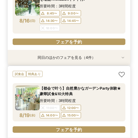
8/15
8/15
8/15
8/15
(
(
(
(
土
土
土
土
)
)
)
)
14:15〜
14:15〜
14:15〜
14:15〜
14:30〜
14:30〜
14:30〜
14:30〜
所要時間：3時間程度
18:00〜
18:00〜
18:00〜
18:00〜
8:45〜
9:00〜
8/16
(
日
)
14:30〜
14:45〜
フェアを予約
フェアを予約
フェアを予約
フェアを予約
18:00〜
フェアを予約
同日のほかのフェアを見る（4件）
試食会
試食会
試食会
試食会
特典あり
特典あり
特典あり
特典あり
動画あり
【ガーデン挙式希望の方】都心で叶う海外ウエ
初見学でも安心◎「即決なし」アップ額が少ない
【料理ランクUP特典付】シェフ渾身和牛コース
≪大好評！ペットとの結婚式≫ペットも安心まる
試食会
特典あり
ディング体感×試食
新プラン×試食付
試食×料理演出体験
ごと相談*特典付
所要時間：3時間程度
所要時間：3時間程度
所要時間：3時間程度
所要時間：3時間程度
【都会で叶う】自然豊かなガーデンParty体験★
8:45〜
8:45〜
8:45〜
8:45〜
9:00〜
9:00〜
9:00〜
9:00〜
豪華試食&10大特典
8/16
8/16
8/16
8/16
(
(
(
(
日
日
日
日
)
)
)
)
14:30〜
14:30〜
14:30〜
14:30〜
14:45〜
14:45〜
14:45〜
14:45〜
所要時間：3時間程度
18:00〜
18:00〜
18:00〜
18:00〜
11:00〜
12:00〜
8/19
(
水
)
14:00〜
15:00〜
フェアを予約
フェアを予約
フェアを予約
フェアを予約
フェアを予約