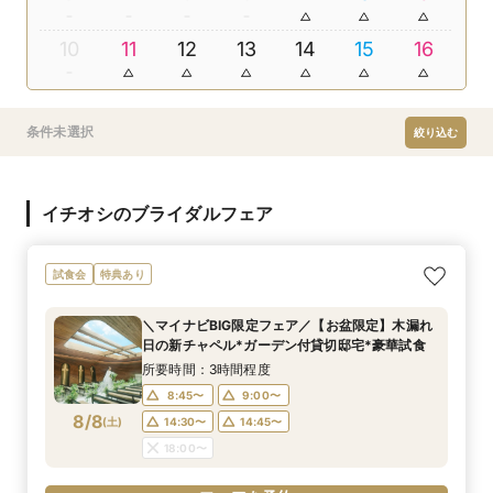
10
11
12
13
14
15
16
条件未選択
絞り込む
イチオシのブライダルフェア
試食会
特典あり
＼マイナビBIG限定フェア／【お盆限定】木漏れ
日の新チャペル*ガーデン付貸切邸宅*豪華試食
所要時間：3時間程度
8:45〜
9:00〜
8/8
(
土
)
14:30〜
14:45〜
18:00〜