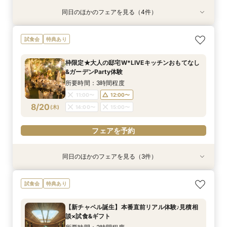
同日のほかのフェアを見る（4件）
試食会
試食会
試食会
試食会
特典あり
特典あり
特典あり
特典あり
≪大好評！ペットとの結婚式≫ペットも安心まる
【ガーデン挙式希望の方】都心で叶う海外ウエ
初見学でも安心◎「即決なし」アップ額が少ない
【料理ランクUP特典付】シェフ渾身和牛コース
試食会
特典あり
ごと相談*特典付
ディング体感×試食
新プラン×試食付
試食×料理演出体験
所要時間：3時間程度
所要時間：3時間程度
所要時間：3時間程度
所要時間：3時間程度
枠限定★大人の邸宅W*LIVEキッチンおもてなし
11:00〜
11:00〜
11:00〜
11:00〜
12:00〜
12:00〜
12:00〜
12:00〜
&ガーデンParty体験
8/19
8/19
8/19
8/19
(
(
(
(
水
水
水
水
)
)
)
)
14:00〜
14:00〜
14:00〜
14:00〜
15:00〜
15:00〜
15:00〜
15:00〜
所要時間：3時間程度
11:00〜
12:00〜
フェアを予約
フェアを予約
フェアを予約
フェアを予約
8/20
(
木
)
14:00〜
15:00〜
フェアを予約
同日のほかのフェアを見る（3件）
試食会
試食会
試食会
特典あり
特典あり
特典あり
≪大好評！ペットとの結婚式≫ペットも安心まる
【ガーデン挙式希望の方】都心で叶う海外ウエ
初見学でも安心◎「即決なし」アップ額が少ない
試食会
特典あり
ごと相談*特典付
ディング体感×試食
新プラン×試食付
所要時間：3時間程度
所要時間：3時間程度
所要時間：3時間程度
【新チャペル誕生】本番直前リアル体験♪見積相
11:00〜
11:00〜
11:00〜
12:00〜
12:00〜
12:00〜
談×試食&ギフト
8/20
8/20
8/20
(
(
(
木
木
木
)
)
)
14:00〜
14:00〜
14:00〜
15:00〜
15:00〜
15:00〜