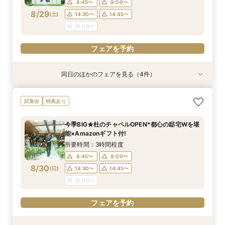
8:45〜
9:00〜
フェアを予約
フェアを予約
フェアを予約
フェアを予約
8/29
(
土
)
14:30〜
14:45〜
18:00〜
フェアを予約
同日のほかのフェアを見る（4件）
試食会
試食会
試食会
試食会
特典あり
特典あり
特典あり
特典あり
動画あり
【ガーデン挙式希望の方】都心で叶う海外ウエ
初見学でも安心◎「即決なし」アップ額が少ない
【料理ランクUP特典付】シェフ渾身和牛コース
≪大好評！ペットとの結婚式≫ペットも安心まる
試食会
特典あり
ディング体感×試食
新プラン×試食付
試食×料理演出体験
ごと相談*特典付
所要時間：3時間程度
所要時間：3時間程度
所要時間：3時間程度
所要時間：3時間程度
今季BIG★杜のチャペルOPEN*都心の邸宅Wを堪
8:45〜
8:45〜
8:45〜
8:45〜
9:00〜
9:00〜
9:00〜
9:00〜
能×Amazonギフト付!
8/29
8/29
8/29
8/29
(
(
(
(
土
土
土
土
)
)
)
)
14:30〜
14:30〜
14:30〜
14:30〜
14:45〜
14:45〜
14:45〜
14:45〜
所要時間：3時間程度
18:00〜
18:00〜
18:00〜
18:00〜
8:45〜
9:00〜
8/30
(
日
)
14:30〜
14:45〜
フェアを予約
フェアを予約
フェアを予約
フェアを予約
18:00〜
フェアを予約