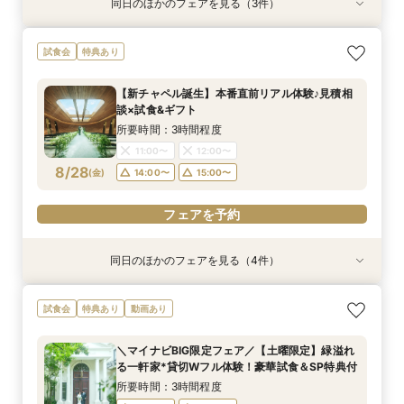
同日のほかのフェアを見る（3件）
試食会
試食会
試食会
特典あり
特典あり
特典あり
≪大好評！ペットとの結婚式≫ペットも安心まる
【ガーデン挙式希望の方】都心で叶う海外ウエ
初見学でも安心◎「即決なし」アップ額が少ない
試食会
特典あり
ごと相談*特典付
ディング体感×試食
新プラン×試食付
所要時間：3時間程度
所要時間：3時間程度
所要時間：3時間程度
【新チャペル誕生】本番直前リアル体験♪見積相
11:00〜
11:00〜
11:00〜
12:00〜
12:00〜
12:00〜
談×試食&ギフト
8/27
8/27
8/27
(
(
(
木
木
木
)
)
)
14:00〜
14:00〜
14:00〜
15:00〜
15:00〜
15:00〜
所要時間：3時間程度
11:00〜
12:00〜
フェアを予約
フェアを予約
フェアを予約
8/28
(
金
)
14:00〜
15:00〜
フェアを予約
同日のほかのフェアを見る（4件）
試食会
試食会
試食会
試食会
特典あり
特典あり
特典あり
特典あり
≪大好評！ペットとの結婚式≫ペットも安心まる
【ガーデン挙式希望の方】都心で叶う海外ウエ
初見学でも安心◎「即決なし」アップ額が少ない
【料理ランクUP特典付】シェフ渾身和牛コース
試食会
特典あり
動画あり
ごと相談*特典付
ディング体感×試食
新プラン×試食付
試食×料理演出体験
所要時間：3時間程度
所要時間：3時間程度
所要時間：3時間程度
所要時間：3時間程度
＼マイナビBIG限定フェア／【土曜限定】緑溢れ
11:00〜
11:00〜
11:00〜
11:00〜
12:00〜
12:00〜
12:00〜
12:00〜
る一軒家*貸切Wフル体験！豪華試食＆SP特典付
8/28
8/28
8/28
8/28
(
(
(
(
金
金
金
金
)
)
)
)
14:00〜
14:00〜
14:00〜
14:00〜
15:00〜
15:00〜
15:00〜
15:00〜
所要時間：3時間程度