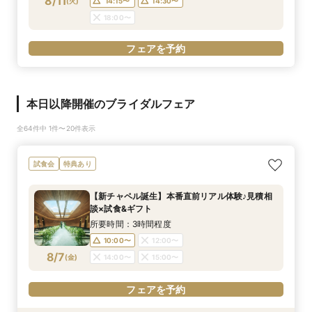
8/11
(
火
)
14:15〜
14:30〜
18:00〜
フェアを予約
本日以降開催のブライダルフェア
全64件中 1件〜20件表示
試食会
特典あり
【新チャペル誕生】本番直前リアル体験♪見積相
談×試食&ギフト
所要時間：3時間程度
10:00〜
12:00〜
8/7
(
金
)
14:00〜
15:00〜
フェアを予約