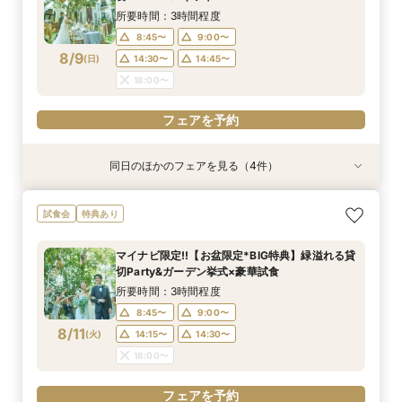
8/8
8/8
8/8
8/8
(
(
(
(
土
土
土
土
)
)
)
)
14:30〜
14:30〜
14:30〜
14:30〜
14:45〜
14:45〜
14:45〜
14:45〜
所要時間：3時間程度
18:00〜
18:00〜
18:00〜
18:00〜
8:45〜
9:00〜
8/9
(
日
)
14:30〜
14:45〜
フェアを予約
フェアを予約
フェアを予約
フェアを予約
18:00〜
フェアを予約
同日のほかのフェアを見る（4件）
試食会
試食会
試食会
試食会
特典あり
特典あり
特典あり
特典あり
動画あり
【ガーデン挙式希望の方】都心で叶う海外ウエ
初見学でも安心◎「即決なし」アップ額が少ない
【料理ランクUP特典付】シェフ渾身和牛コース
≪大好評！ペットとの結婚式≫ペットも安心まる
試食会
特典あり
ディング体感×試食
新プラン×試食付
試食×料理演出体験
ごと相談*特典付
所要時間：3時間程度
所要時間：3時間程度
所要時間：3時間程度
所要時間：3時間程度
マイナビ限定!!【お盆限定*BIG特典】緑溢れる貸
8:45〜
8:45〜
8:45〜
8:45〜
9:00〜
9:00〜
9:00〜
9:00〜
切Party&ガーデン挙式×豪華試食
8/9
8/9
8/9
8/9
(
(
(
(
日
日
日
日
)
)
)
)
14:30〜
14:30〜
14:30〜
14:30〜
14:45〜
14:45〜
14:45〜
14:45〜
所要時間：3時間程度
18:00〜
18:00〜
18:00〜
18:00〜
8:45〜
9:00〜
8/11
(
火
)
14:15〜
14:30〜
フェアを予約
フェアを予約
フェアを予約
フェアを予約
18:00〜
フェアを予約