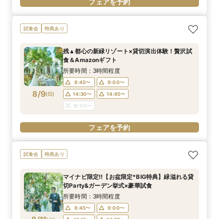
フェアを予約
試食会
特典あり
残▲都心の新緑リゾート×貸切演出体験！贅沢試
食＆Amazonギフト
所要時間：3時間程度
8:45〜
9:00〜
8/9
(
日
)
14:30〜
14:45〜
18:00〜
フェアを予約
試食会
特典あり
マイナビ限定!!【お盆限定*BIG特典】緑溢れる貸
切Party&ガーデン挙式×豪華試食
所要時間：3時間程度
8:45〜
9:00〜