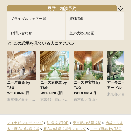
フェアを予約
フェアを予約
フェアを予約
フェアを予約
見学・相談予約
ブライダルフェア一覧
資料請求
お問い合わせ
空き状況の確認
この式場を見ている人にオススメ
ニーズ白金 by
ニーズ表参道 by
ニーズ神宮前 by
アーモニーア
T&G
T&G
T&G
アーブル
WEDDING(旧
WEDDING(旧 表
WEDDING(旧 ア
東京都／青山
アーフェリーク白
参道TERRACE)
ルモニーソルーナ
東京都／白金・恵
東京都／青山・表
東京都／青山・表
参道・渋谷・
金)
表参道)
比寿・代官山・広
参道・渋谷・原宿
参道・渋谷・原宿
尾
マイナビウエディング
>
結婚式場TOP
>
東京都の結婚式場
>
赤坂・六本
木・麻布の結婚式場
>
麻布の結婚式場ランキング
>
ニーズ麻布 by T&G