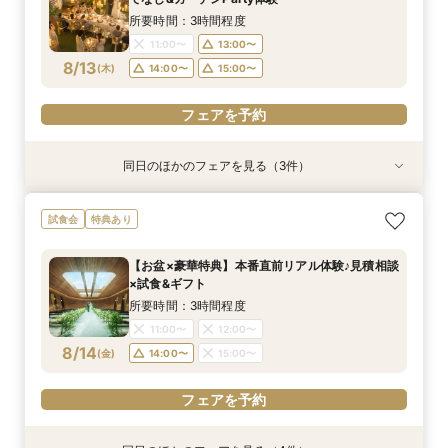
8/12
8/12
8/12
8/12
(
(
(
(
水
水
水
水
)
)
)
)
14:00〜
14:00〜
14:00〜
14:00〜
15:00〜
15:00〜
15:00〜
15:00〜
所要時間：3時間程度
11:00〜
13:00〜
フェアを予約
フェアを予約
フェアを予約
フェアを予約
8/13
(
木
)
14:00〜
15:00〜
フェアを予約
同日のほかのフェアを見る（3件）
試食会
試食会
試食会
特典あり
特典あり
特典あり
≪大好評！ペットとの結婚式≫ペットも安心まる
【ガーデン挙式希望の方】都心で叶う海外ウエ
初見学でも安心◎「即決なし」アップ額が少ない
試食会
特典あり
ごと相談*特典付
ディング体感×試食
新プラン×試食付
所要時間：3時間程度
所要時間：3時間程度
所要時間：3時間程度
【お盆×豪華特典】本番直前リアル体験♪見積相談
11:00〜
11:00〜
11:00〜
13:00〜
13:00〜
13:00〜
×試食&ギフト
8/13
8/13
8/13
(
(
(
木
木
木
)
)
)
14:00〜
14:00〜
14:00〜
15:00〜
15:00〜
15:00〜
所要時間：3時間程度
11:00〜
12:00〜
フェアを予約
フェアを予約
フェアを予約
8/14
(
金
)
14:00〜
15:00〜
フェアを予約