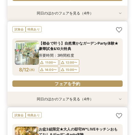
同日のほかのフェアを見る（4件）
試食会
試食会
試食会
試食会
特典あり
特典あり
特典あり
特典あり
初見学でも安心◎「即決なし」アップ額が少ない
≪大好評！ペットとの結婚式≫ペットも安心まる
【料理ランクUP特典付】シェフ渾身和牛コース
【ガーデン挙式希望の方】都心で叶う海外ウエ
試食会
特典あり
新プラン×試食付
ごと相談*特典付
試食×料理演出体験
ディング体感×試食
所要時間：3時間程度
所要時間：3時間程度
所要時間：3時間程度
所要時間：3時間程度
【都会で叶う】自然豊かなガーデンParty体験★
8:45〜
8:45〜
8:45〜
8:45〜
9:00〜
9:00〜
9:00〜
9:00〜
豪華試食&10大特典
8/11
8/11
8/11
8/11
(
(
(
(
火
火
火
火
)
)
)
)
14:15〜
14:15〜
14:15〜
14:15〜
14:30〜
14:30〜
14:30〜
14:30〜
所要時間：3時間程度
18:00〜
18:00〜
18:00〜
18:00〜
11:00〜
12:00〜
8/12
(
水
)
14:00〜
15:00〜
フェアを予約
フェアを予約
フェアを予約
フェアを予約
フェアを予約
同日のほかのフェアを見る（4件）
試食会
試食会
試食会
試食会
特典あり
特典あり
特典あり
特典あり
≪大好評！ペットとの結婚式≫ペットも安心まる
【ガーデン挙式希望の方】都心で叶う海外ウエ
初見学でも安心◎「即決なし」アップ額が少ない
【料理ランクUP特典付】シェフ渾身和牛コース
試食会
特典あり
ごと相談*特典付
ディング体感×試食
新プラン×試食付
試食×料理演出体験
所要時間：3時間程度
所要時間：3時間程度
所要時間：3時間程度
所要時間：3時間程度
お盆3組限定★大人の邸宅W*LIVEキッチンおも
11:00〜
11:00〜
11:00〜
11:00〜
12:00〜
12:00〜
12:00〜
12:00〜
てなし&ガーデンParty体験