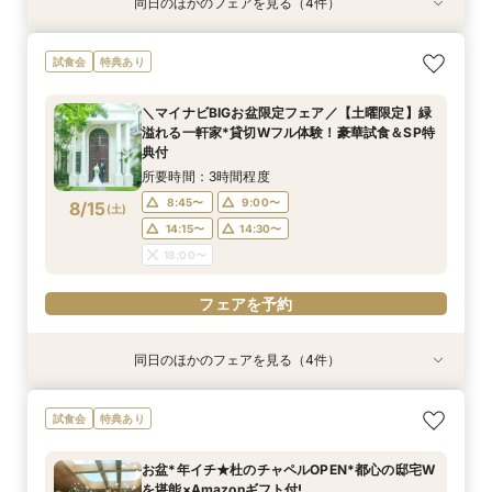
同日のほかのフェアを見る（4件）
試食会
試食会
試食会
試食会
特典あり
特典あり
特典あり
特典あり
≪大好評！ペットとの結婚式≫ペットも安心まる
【ガーデン挙式希望の方】都心で叶う海外ウエ
初見学でも安心◎「即決なし」アップ額が少ない
【料理ランクUP特典付】シェフ渾身和牛コース
試食会
特典あり
ごと相談*特典付
ディング体感×試食
新プラン×試食付
試食×料理演出体験
所要時間：3時間程度
所要時間：3時間程度
所要時間：3時間程度
所要時間：3時間程度
＼マイナビBIGお盆限定フェア／【土曜限定】緑
11:00〜
11:00〜
11:00〜
11:00〜
12:00〜
12:00〜
12:00〜
12:00〜
溢れる一軒家*貸切Wフル体験！豪華試食＆SP特
8/14
8/14
8/14
8/14
典付
(
(
(
(
金
金
金
金
)
)
)
)
14:00〜
14:00〜
14:00〜
14:00〜
15:00〜
15:00〜
15:00〜
15:00〜
所要時間：3時間程度
フェアを予約
フェアを予約
フェアを予約
フェアを予約
8:45〜
9:00〜
8/15
(
土
)
14:15〜
14:30〜
18:00〜
フェアを予約
同日のほかのフェアを見る（4件）
試食会
試食会
試食会
試食会
特典あり
特典あり
特典あり
特典あり
初見学でも安心◎「即決なし」アップ額が少ない
≪大好評！ペットとの結婚式≫ペットも安心まる
【料理ランクUP特典付】シェフ渾身和牛コース
【ガーデン挙式希望の方】都心で叶う海外ウエ
試食会
特典あり
新プラン×試食付
ごと相談*特典付
試食×料理演出体験
ディング体感×試食
所要時間：3時間程度
所要時間：3時間程度
所要時間：3時間程度
所要時間：3時間程度
お盆*年イチ★杜のチャペルOPEN*都心の邸宅W
8:45〜
8:45〜
8:45〜
8:45〜
9:00〜
9:00〜
9:00〜
9:00〜
を堪能×Amazonギフト付!