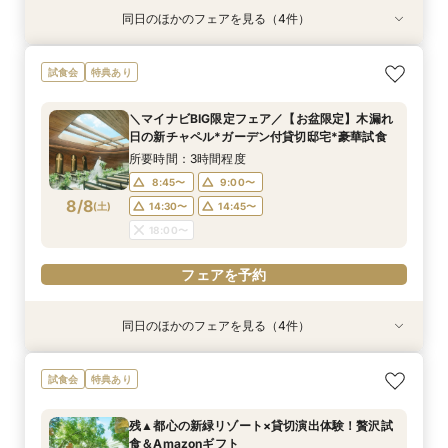
同日のほかのフェアを見る（4件）
試食会
試食会
試食会
試食会
特典あり
特典あり
特典あり
特典あり
≪大好評！ペットとの結婚式≫ペットも安心まる
【ガーデン挙式希望の方】都心で叶う海外ウエ
【料理ランクUP特典付】シェフ渾身和牛コース
初見学でも安心◎「即決なし」アップ額が少ない
試食会
特典あり
ごと相談*特典付
ディング体感×試食
試食×料理演出体験
新プラン×試食付
所要時間：3時間程度
所要時間：3時間程度
所要時間：3時間程度
所要時間：3時間程度
＼マイナビBIG限定フェア／【お盆限定】木漏れ
10:00〜
10:00〜
10:00〜
10:00〜
12:00〜
12:00〜
12:00〜
12:00〜
日の新チャペル*ガーデン付貸切邸宅*豪華試食
8/7
8/7
8/7
8/7
(
(
(
(
金
金
金
金
)
)
)
)
14:00〜
14:00〜
14:00〜
14:00〜
15:00〜
15:00〜
15:00〜
15:00〜
所要時間：3時間程度
8:45〜
9:00〜
フェアを予約
フェアを予約
フェアを予約
フェアを予約
8/8
(
土
)
14:30〜
14:45〜
18:00〜
フェアを予約
同日のほかのフェアを見る（4件）
試食会
試食会
試食会
試食会
特典あり
特典あり
特典あり
特典あり
動画あり
【ガーデン挙式希望の方】都心で叶う海外ウエ
初見学でも安心◎「即決なし」アップ額が少ない
【料理ランクUP特典付】シェフ渾身和牛コース
≪大好評！ペットとの結婚式≫ペットも安心まる
試食会
特典あり
ディング体感×試食
新プラン×試食付
試食×料理演出体験
ごと相談*特典付
所要時間：3時間程度
所要時間：3時間程度
所要時間：3時間程度
所要時間：3時間程度
残▲都心の新緑リゾート×貸切演出体験！贅沢試
8:45〜
8:45〜
8:45〜
8:45〜
9:00〜
9:00〜
9:00〜
9:00〜
食＆Amazonギフト