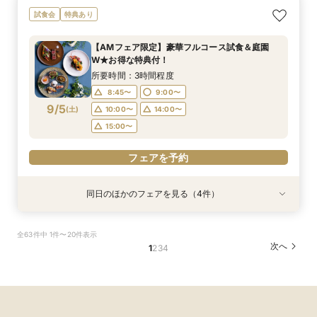
≪はじめての見学☆≫90分でショート相談会
〈平日限定♪〉＊1600坪の庭園美＆邸宅＊【全館
試食会
特典あり
【特典付き♪】
見学ツアー】
所要時間：1時間30分程度
所要時間：3時間程度
【AMフェア限定】豪華フルコース試食＆庭園
12:00〜
12:00〜
13:00〜
13:00〜
W★お得な特典付！
9/4
9/4
(
(
金
金
)
)
14:00〜
15:00〜
15:00〜
17:00〜
所要時間：3時間程度
16:00〜
18:00〜
8:45〜
9:00〜
9/5
(
土
)
10:00〜
14:00〜
フェアを予約
フェアを予約
15:00〜
フェアを予約
同日のほかのフェアを見る（4件）
特典あり
試食会
特典あり
特典あり
特典あり
【2時間30分/試食無】お見積りまでご案内★レ
【6名からOK♪】少人数婚プラン相談会◆豪華試
〈土日祝限定♪〉☆ガーデンウェディング×感動
週末限定≪気軽に参加☆≫90分でショート相談
全63件中 1件〜20件表示
ギュラー相談会
食付きフェア！
挙式体感ツアー☆
会【特典付き♪】
次へ
1
2
3
4
所要時間：3時間程度
所要時間：3時間程度
所要時間：3時間程度
所要時間：1時間30分程度
9:00〜
9:00〜
9:00〜
9:00〜
10:00〜
10:00〜
10:00〜
11:00〜
9/5
9/5
9/5
9/5
(
(
(
(
土
土
土
土
)
)
)
)
15:00〜
11:00〜
11:00〜
11:00〜
14:00〜
14:00〜
16:00〜
13:00〜
14:00〜
18:00〜
15:00〜
15:00〜