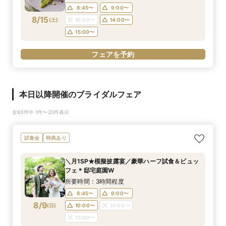
8:45〜
9:00〜
8/15
(
土
)
10:00〜
14:00〜
15:00〜
フェアを予約
本日以降開催のブライダルフェア
全63件中 1件〜20件表示
試食会
特典あり
＼月1SP★模擬披露宴／豪華ハーフ試食＆ビュッ
フェ＊邸宅庭園W
所要時間：3時間程度
8:45〜
9:00〜
8/9
(
日
)
10:00〜
14:00〜
15:00〜