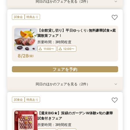
同日のほかのフェアを見る（2件）
特典あり
特典あり
≪はじめての見学☆≫90分でショート相談会
〈平日限定♪〉＊1600坪の庭園美＆邸宅＊【全館
試食会
特典あり
【特典付き♪】
見学ツアー】
所要時間：1時間30分程度
所要時間：3時間程度
【全館貸し切り】平日ゆっくり♪無料豪華試食×庭
12:00〜
12:00〜
13:00〜
13:00〜
園散策フェア！
8/27
8/27
(
(
木
木
)
)
14:00〜
15:00〜
15:00〜
17:00〜
所要時間：3時間程度
16:00〜
18:00〜
11:00〜
12:00〜
8/28
(
金
)
フェアを予約
フェアを予約
フェアを予約
同日のほかのフェアを見る（2件）
特典あり
特典あり
≪はじめての見学☆≫90分でショート相談会
〈平日限定♪〉＊1600坪の庭園美＆邸宅＊【全館
試食会
特典あり
【特典付き♪】
見学ツアー】
所要時間：1時間30分程度
所要時間：3時間程度
【週末BIG★】深緑のガーデンW体験×旬の豪華
12:00〜
12:00〜
13:00〜
13:00〜
試食付きフェア
8/28
8/28
(
(
金
金
)
)
14:00〜
15:00〜
15:00〜
17:00〜
所要時間：3時間程度