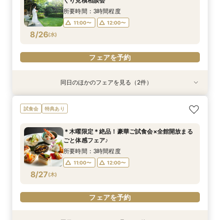
くり見積相談会
8/23
8/23
8/23
8/23
(
(
(
(
日
日
日
日
)
)
)
)
15:00〜
11:00〜
11:00〜
11:00〜
14:00〜
14:00〜
16:00〜
13:00〜
所要時間：3時間程度
14:00〜
18:00〜
15:00〜
15:00〜
11:00〜
12:00〜
8/26
(
水
)
フェアを予約
フェアを予約
フェアを予約
フェアを予約
フェアを予約
同日のほかのフェアを見る（2件）
特典あり
特典あり
≪はじめての見学☆≫90分でショート相談会
〈平日限定♪〉＊1600坪の庭園美＆邸宅＊【全館
試食会
特典あり
【特典付き♪】
見学ツアー】
所要時間：1時間30分程度
所要時間：3時間程度
＊木曜限定＊絶品！豪華ご試食会×全館開放まる
12:00〜
12:00〜
13:00〜
13:00〜
ごと体感フェア♪
8/26
8/26
(
(
水
水
)
)
14:00〜
15:00〜
15:00〜
17:00〜
所要時間：3時間程度
16:00〜
18:00〜
11:00〜
12:00〜
8/27
(
木
)
フェアを予約
フェアを予約
フェアを予約