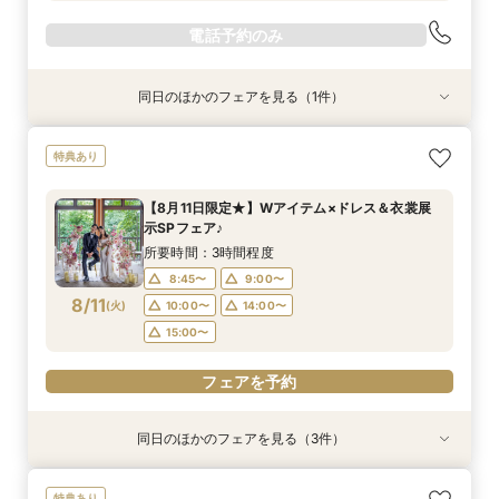
電話予約のみ
同日のほかのフェアを見る（1件）
特典あり
【2時間30分/試食無】お見積りまでご案内★レ
特典あり
ギュラー相談会
所要時間：3時間程度
【8月11日限定★】Wアイテム×ドレス＆衣裳展
9:00〜
10:00〜
示SPフェア♪
8/9
(
日
)
11:00〜
14:00〜
所要時間：3時間程度
15:00〜
8:45〜
9:00〜
8/11
(
火
)
10:00〜
14:00〜
電話予約のみ
15:00〜
フェアを予約
同日のほかのフェアを見る（3件）
特典あり
特典あり
特典あり
【2時間30分/試食無】お見積りまでご案内★レ
〈土日祝限定♪〉☆ガーデンウェディング×感動
週末限定≪気軽に参加☆≫90分でショート相談
特典あり