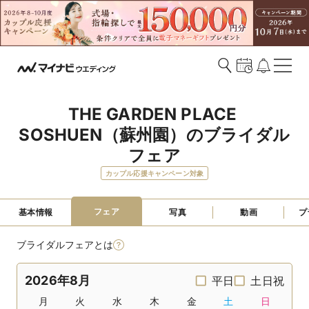
THE GARDEN PLACE 
SOSHUEN（蘇州園）のブライダル
フェア
カップル応援キャンペーン対象
フェア
基本情報
写真
動画
プ
ブライダルフェアとは
2026年8月
平日
土日祝
月
火
水
木
金
土
日