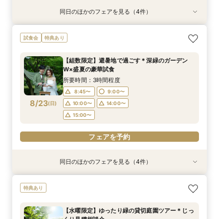
同日のほかのフェアを見る（4件）
特典あり
試食会
特典あり
特典あり
特典あり
【2時間30分/試食無】お見積りまでご案内★レ
【6名からOK♪】少人数婚プラン相談会◆豪華試
〈土日祝限定♪〉☆ガーデンウェディング×感動
週末限定≪気軽に参加☆≫90分でショート相談
試食会
特典あり
ギュラー相談会
食付きフェア！
挙式体感ツアー☆
会【特典付き♪】
所要時間：3時間程度
所要時間：3時間程度
所要時間：3時間程度
所要時間：1時間30分程度
【組数限定】避暑地で過ごす＊深緑のガーデン
9:00〜
9:00〜
9:00〜
9:00〜
10:00〜
10:00〜
10:00〜
11:00〜
W×盛夏の豪華試食
8/22
8/22
8/22
8/22
(
(
(
(
土
土
土
土
)
)
)
)
15:00〜
11:00〜
11:00〜
11:00〜
14:00〜
14:00〜
16:00〜
13:00〜
所要時間：3時間程度
14:00〜
18:00〜
15:00〜
15:00〜
8:45〜
9:00〜
8/23
(
日
)
10:00〜
14:00〜
フェアを予約
フェアを予約
フェアを予約
フェアを予約
15:00〜
フェアを予約
同日のほかのフェアを見る（4件）
特典あり
試食会
特典あり
特典あり
特典あり
【2時間30分/試食無】お見積りまでご案内★レ
【6名からOK♪】少人数婚プラン相談会◆豪華試
〈土日祝限定♪〉☆ガーデンウェディング×感動
週末限定≪気軽に参加☆≫90分でショート相談
特典あり
ギュラー相談会
食付きフェア！
挙式体感ツアー☆
会【特典付き♪】
所要時間：3時間程度
所要時間：3時間程度
所要時間：3時間程度
所要時間：1時間30分程度
【水曜限定】ゆったり緑の貸切庭園ツアー＊じっ
9:00〜
9:00〜
9:00〜
9:00〜
10:00〜
10:00〜
10:00〜
11:00〜