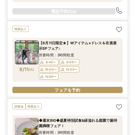
電話予約のみ
特典あり
【8月11日限定★】Wアイテム×ドレス＆衣裳展
示SPフェア♪
所要時間：3時間程度
8:45〜
9:00〜
8/11
(
火
)
10:00〜
14:00〜
15:00〜
フェアを予約
試食会
特典あり
◆週末BIG◆盛夏特別試食&緑溢れる庭園で蘇州
園満喫フェア！
所要時間：3時間程度