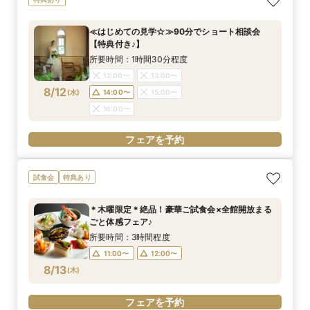
ギュラー相談会
挙式体感ツアー☆
会【特典付き♪】
所要時間：3時間程度
所要時間：3時間程度
所要時間：1時間30分程度
≪はじめての見学☆≫90分でショート相談会
9:00〜
9:00〜
9:00〜
10:00〜
10:00〜
11:00〜
【特典付き♪】
8/11
8/11
8/11
(
(
(
火
火
火
)
)
)
15:00〜
11:00〜
11:00〜
14:00〜
14:00〜
16:00〜
所要時間：1時間30分程度
18:00〜
15:00〜
15:00〜
12:00〜
13:00〜
8/12
(
水
)
14:00〜
15:00〜
フェアを予約
フェアを予約
フェアを予約
16:00〜
フェアを予約
試食会
特典あり
＊木曜限定＊絶品！豪華ご試食会×全館開放まる
ごと体感フェア♪
所要時間：3時間程度
11:00〜
12:00〜
8/13
(
木
)
フェアを予約