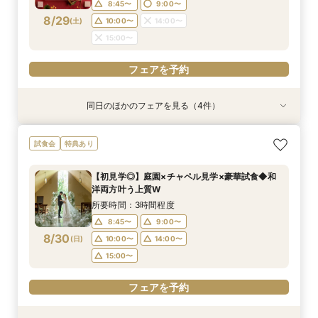
16:00〜
18:00〜
8:45〜
9:00〜
8/29
(
土
)
10:00〜
14:00〜
フェアを予約
フェアを予約
15:00〜
フェアを予約
同日のほかのフェアを見る（4件）
特典あり
試食会
特典あり
特典あり
特典あり
【2時間30分/試食無】お見積りまでご案内★レ
【6名からOK♪】少人数婚プラン相談会◆豪華試
〈土日祝限定♪〉☆ガーデンウェディング×感動
週末限定≪気軽に参加☆≫90分でショート相談
試食会
特典あり
ギュラー相談会
食付きフェア！
挙式体感ツアー☆
会【特典付き♪】
所要時間：3時間程度
所要時間：3時間程度
所要時間：3時間程度
所要時間：1時間30分程度
【初見学◎】庭園×チャペル見学×豪華試食◆和
9:00〜
9:00〜
9:00〜
9:00〜
10:00〜
10:00〜
10:00〜
11:00〜
洋両方叶う上質W
8/29
8/29
8/29
8/29
(
(
(
(
土
土
土
土
)
)
)
)
15:00〜
11:00〜
11:00〜
11:00〜
14:00〜
14:00〜
16:00〜
13:00〜
所要時間：3時間程度
14:00〜
18:00〜
15:00〜
15:00〜
8:45〜
9:00〜
8/30
(
日
)
10:00〜
14:00〜
フェアを予約
フェアを予約
フェアを予約
フェアを予約
15:00〜
フェアを予約