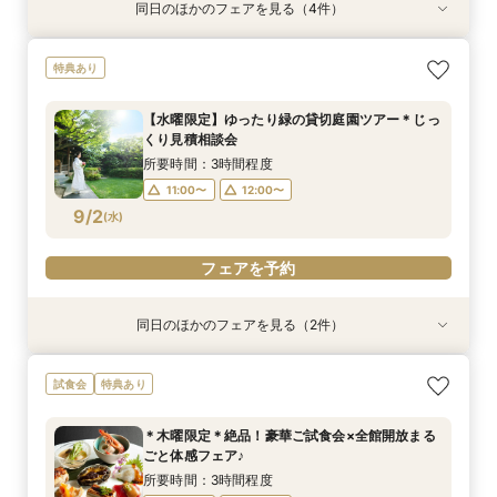
同日のほかのフェアを見る（4件）
特典あり
試食会
特典あり
特典あり
特典あり
【2時間30分/試食無】お見積りまでご案内★レ
【6名からOK♪】少人数婚プラン相談会◆豪華試
〈土日祝限定♪〉☆ガーデンウェディング×感動
週末限定≪気軽に参加☆≫90分でショート相談
特典あり
ギュラー相談会
食付きフェア！
挙式体感ツアー☆
会【特典付き♪】
所要時間：3時間程度
所要時間：3時間程度
所要時間：3時間程度
所要時間：1時間30分程度
【水曜限定】ゆったり緑の貸切庭園ツアー＊じっ
9:00〜
9:00〜
9:00〜
9:00〜
10:00〜
10:00〜
10:00〜
11:00〜
くり見積相談会
8/30
8/30
8/30
8/30
(
(
(
(
日
日
日
日
)
)
)
)
15:00〜
11:00〜
11:00〜
11:00〜
14:00〜
14:00〜
16:00〜
13:00〜
所要時間：3時間程度
14:00〜
18:00〜
15:00〜
15:00〜
11:00〜
12:00〜
9/2
(
水
)
フェアを予約
フェアを予約
フェアを予約
フェアを予約
フェアを予約
同日のほかのフェアを見る（2件）
特典あり
特典あり
≪はじめての見学☆≫90分でショート相談会
〈平日限定♪〉＊1600坪の庭園美＆邸宅＊【全館
試食会
特典あり
【特典付き♪】
見学ツアー】
所要時間：1時間30分程度
所要時間：3時間程度
＊木曜限定＊絶品！豪華ご試食会×全館開放まる
12:00〜
12:00〜
13:00〜
13:00〜
ごと体感フェア♪
9/2
9/2
(
(
水
水
)
)
14:00〜
15:00〜
15:00〜
17:00〜
所要時間：3時間程度