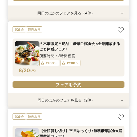
同日のほかのフェアを見る（4件）
特典あり
試食会
特典あり
特典あり
特典あり
【2時間30分/試食無】お見積りまでご案内★レ
【6名からOK♪】少人数婚プラン相談会◆豪華試
〈土日祝限定♪〉☆ガーデンウェディング×感動
週末限定≪気軽に参加☆≫90分でショート相談
試食会
特典あり
ギュラー相談会
食付きフェア！
挙式体感ツアー☆
会【特典付き♪】
所要時間：3時間程度
所要時間：3時間程度
所要時間：3時間程度
所要時間：1時間30分程度
＊木曜限定＊絶品！豪華ご試食会×全館開放まる
9:00〜
9:00〜
9:00〜
9:00〜
10:00〜
10:00〜
10:00〜
11:00〜
ごと体感フェア♪
8/16
8/16
8/16
8/16
(
(
(
(
日
日
日
日
)
)
)
)
15:00〜
11:00〜
11:00〜
11:00〜
14:00〜
14:00〜
16:00〜
13:00〜
所要時間：3時間程度
14:00〜
18:00〜
15:00〜
15:00〜
11:00〜
12:00〜
8/20
(
木
)
フェアを予約
フェアを予約
フェアを予約
フェアを予約
フェアを予約
同日のほかのフェアを見る（2件）
特典あり
特典あり
≪はじめての見学☆≫90分でショート相談会
〈平日限定♪〉＊1600坪の庭園美＆邸宅＊【全館
試食会
特典あり
【特典付き♪】
見学ツアー】
所要時間：1時間30分程度
所要時間：3時間程度
【全館貸し切り】平日ゆっくり♪無料豪華試食×庭
12:00〜
12:00〜
13:00〜
13:00〜
園散策フェア！