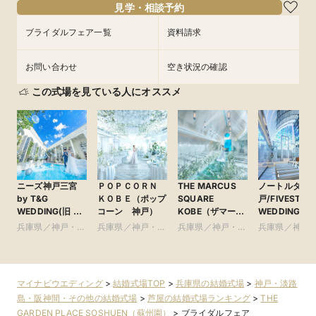
見学・相談予約
フェアを予約
フェアを予約
フェアを予約
フェアを予約
ブライダルフェア一覧
資料請求
お問い合わせ
空き状況の確認
この式場を見ている人にオススメ
ニーズ神戸三宮
ＰＯＰＣＯＲＮ
THE MARCUS
ノートルダム
by T&G
ＫＯＢＥ（ポップ
SQUARE
戸/FIVESTAR
WEDDING(旧 ベ
コーン 神戸）
KOBE（ザマーカ
WEDDING
イサイド迎賓館
ススクエアコウ
兵庫県／神戸・淡
兵庫県／神戸・淡
兵庫県／神戸・淡
兵庫県／神戸
神戸)
ベ） ●神戸マリ
路島・阪神間・そ
路島・阪神間・そ
路島・阪神間・そ
路島・阪神間
オットホテル内
の他
の他
の他
の他
マイナビウエディング
>
結婚式場TOP
>
兵庫県の結婚式場
>
神戸・淡路
島・阪神間・その他の結婚式場
>
芦屋の結婚式場ランキング
>
THE
GARDEN PLACE SOSHUEN（蘇州園）
>
ブライダルフェア