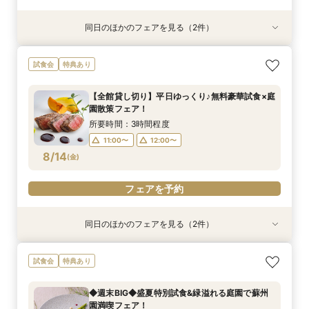
同日のほかのフェアを見る（2件）
特典あり
特典あり
≪はじめての見学☆≫90分でショート相談会
〈平日限定♪〉＊1600坪の庭園美＆邸宅＊【全館
試食会
特典あり
【特典付き♪】
見学ツアー】
所要時間：1時間30分程度
所要時間：3時間程度
【全館貸し切り】平日ゆっくり♪無料豪華試食×庭
12:00〜
12:00〜
13:00〜
13:00〜
園散策フェア！
8/13
8/13
(
(
木
木
)
)
14:00〜
15:00〜
15:00〜
17:00〜
所要時間：3時間程度
16:00〜
18:00〜
11:00〜
12:00〜
8/14
(
金
)
フェアを予約
フェアを予約
フェアを予約
同日のほかのフェアを見る（2件）
特典あり
特典あり
≪はじめての見学☆≫90分でショート相談会
〈平日限定♪〉＊1600坪の庭園美＆邸宅＊【全館
試食会
特典あり
【特典付き♪】
見学ツアー】
所要時間：1時間30分程度
所要時間：3時間程度
◆週末BIG◆盛夏特別試食&緑溢れる庭園で蘇州
12:00〜
12:00〜
13:00〜
13:00〜
園満喫フェア！