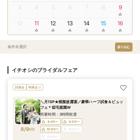
3
4
5
6
7
8
9
10
11
12
13
14
15
16
条件未選択
絞り込む
イチオシのブライダルフェア
試食会
特典あり
＼月1SP★模擬披露宴／豪華ハーフ試食＆ビュッ
フェ＊邸宅庭園W
所要時間：3時間程度
8:45〜
9:00〜
8/9
(
日
)
10:00〜
14:00〜
15:00〜