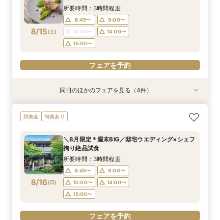
8/14
8/14
(
(
金
金
)
)
14:00〜
15:00〜
15:00〜
17:00〜
所要時間：3時間程度
16:00〜
18:00〜
8:45〜
9:00〜
8/15
(
土
)
10:00〜
14:00〜
フェアを予約
フェアを予約
15:00〜
フェアを予約
同日のほかのフェアを見る（4件）
特典あり
試食会
特典あり
特典あり
特典あり
【2時間30分/試食無】お見積りまでご案内★レ
【6名からOK♪】少人数婚プラン相談会◆豪華試
〈土日祝限定♪〉☆ガーデンウェディング×感動
週末限定≪気軽に参加☆≫90分でショート相談
試食会
特典あり
ギュラー相談会
食付きフェア！
挙式体感ツアー☆
会【特典付き♪】
所要時間：3時間程度
所要時間：3時間程度
所要時間：3時間程度
所要時間：1時間30分程度
＼8月限定＊週末BIG／邸宅ウエディング×シェフ
9:00〜
9:00〜
9:00〜
9:00〜
10:00〜
10:00〜
10:00〜
11:00〜
拘り絶品試食
8/15
8/15
8/15
8/15
(
(
(
(
土
土
土
土
)
)
)
)
15:00〜
11:00〜
11:00〜
11:00〜
14:00〜
14:00〜
16:00〜
13:00〜
所要時間：3時間程度
14:00〜
18:00〜
15:00〜
15:00〜
8:45〜
9:00〜
8/16
(
日
)
10:00〜
14:00〜
フェアを予約
フェアを予約
フェアを予約
フェアを予約
15:00〜
フェアを予約