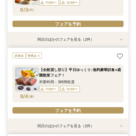
16:00〜
18:00〜
11:00〜
12:00〜
9/3
(
木
)
フェアを予約
フェアを予約
フェアを予約
同日のほかのフェアを見る（2件）
特典あり
特典あり
≪はじめての見学☆≫90分でショート相談会
〈平日限定♪〉＊1600坪の庭園美＆邸宅＊【全館
試食会
特典あり
【特典付き♪】
見学ツアー】
所要時間：1時間30分程度
所要時間：3時間程度
【全館貸し切り】平日ゆっくり♪無料豪華試食×庭
12:00〜
12:00〜
13:00〜
13:00〜
園散策フェア！
9/3
9/3
(
(
木
木
)
)
14:00〜
15:00〜
15:00〜
17:00〜
所要時間：3時間程度
16:00〜
18:00〜
11:00〜
12:00〜
9/4
(
金
)
フェアを予約
フェアを予約
フェアを予約
同日のほかのフェアを見る（2件）
特典あり
特典あり