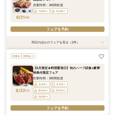
8/20
8/20
(
(
木
木
)
)
14:00〜
15:00〜
15:00〜
17:00〜
所要時間：3時間程度
16:00〜
18:00〜
11:00〜
12:00〜
8/21
(
金
)
フェアを予約
フェアを予約
フェアを予約
同日のほかのフェアを見る（2件）
特典あり
特典あり
≪はじめての見学☆≫90分でショート相談会
〈平日限定♪〉＊1600坪の庭園美＆邸宅＊【全館
試食会
特典あり
【特典付き♪】
見学ツアー】
所要時間：1時間30分程度
所要時間：3時間程度
【8月限定★料理重視◎】旬のハーフ試食×豪華
12:00〜
12:00〜
13:00〜
13:00〜
特典付限定フェア
8/21
8/21
(
(
金
金
)
)
14:00〜
15:00〜
15:00〜
17:00〜
所要時間：3時間程度
16:00〜
18:00〜
8:45〜
9:00〜
8/22
(
土
)
10:00〜
14:00〜
フェアを予約
フェアを予約
15:00〜
フェアを予約