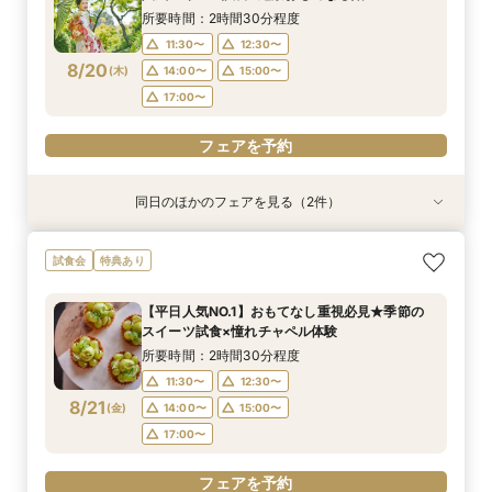
11:30〜
12:30〜
8/18
8/18
(
(
火
火
)
)
13:00〜
15:00〜
所要時間：2時間30分程度
14:00〜
15:00〜
17:00〜
11:30〜
12:30〜
17:00〜
8/20
(
木
)
14:00〜
15:00〜
フェアを予約
17:00〜
フェアを予約
フェアを予約
同日のほかのフェアを見る（2件）
試食会
特典あり
特典あり
＼初見学おすすめ★ゆったり相談会／6000坪庭
アットホームウェディング【6～39名様までご検
試食会
特典あり
園ツアー＊特典あり♪
討の方/少人数会食プラン相談会】日本庭園を一
望できる空間のご案内＆ドレス20万円OFFチ
所要時間：2時間30分程度
【平日人気NO.1】おもてなし重視必見★季節の
ケット付
所要時間：2時間30分程度
11:30〜
12:00〜
スイーツ試食×憧れチャペル体験
11:30〜
12:30〜
8/20
8/20
(
(
木
木
)
)
13:00〜
15:00〜
所要時間：2時間30分程度
14:00〜
15:00〜
17:00〜
11:30〜
12:30〜
17:00〜
8/21
(
金
)
14:00〜
15:00〜
フェアを予約
17:00〜
フェアを予約
フェアを予約