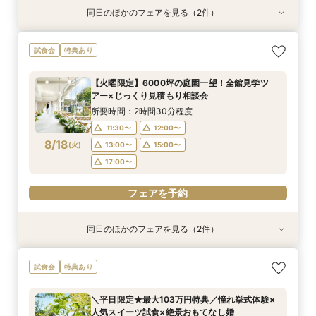
同日のほかのフェアを見る（2件）
試食会
特典あり
特典あり
＼初見学おすすめ★ゆったり相談会／6000坪庭
アットホームウェディング【6～39名様までご検
試食会
特典あり
園ツアー＊特典あり♪
討の方/少人数会食プラン相談会】日本庭園を一
望できる空間のご案内＆ドレス20万円OFFチ
所要時間：2時間30分程度
【火曜限定】6000坪の庭園一望！全館見学ツ
ケット付
所要時間：2時間30分程度
11:30〜
12:00〜
アー×じっくり見積もり相談会
11:30〜
12:30〜
8/17
8/17
(
(
月
月
)
)
13:00〜
15:00〜
所要時間：2時間30分程度
14:00〜
15:00〜
17:00〜
11:30〜
12:00〜
17:00〜
8/18
(
火
)
13:00〜
15:00〜
フェアを予約
17:00〜
フェアを予約
フェアを予約
同日のほかのフェアを見る（2件）
試食会
特典あり
特典あり
＼初見学おすすめ★ゆったり相談会／6000坪庭
アットホームウェディング【6～39名様までご検
試食会
特典あり
園ツアー＊特典あり♪
討の方/少人数会食プラン相談会】日本庭園を一
望できる空間のご案内＆ドレス20万円OFFチ
所要時間：2時間30分程度
＼平日限定★最大103万円特典／憧れ挙式体験×
ケット付
所要時間：2時間30分程度
11:30〜
12:00〜
人気スイーツ試食×絶景おもてなし婚