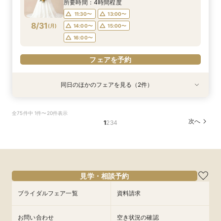
8/30
8/30
8/30
8/30
8/30
(
(
(
(
(
日
日
日
日
日
)
)
)
)
)
13:30〜
13:30〜
13:30〜
14:00〜
14:00〜
14:00〜
所要時間：4時間程度
13:30〜
14:00〜
17:30〜
17:30〜
17:30〜
11:30〜
13:00〜
17:30〜
フェアを予約
8/31
(
月
)
14:00〜
15:00〜
フェアを予約
フェアを予約
フェアを予約
16:00〜
フェアを予約
フェアを予約
同日のほかのフェアを見る（2件）
試食会
特典あり
特典あり
＼初見学おすすめ★ゆったり相談会／6000坪庭
アットホームウェディング【6～39名様までご検
全75件中 1件〜20件表示
園ツアー＊特典あり♪
討の方/少人数会食プラン相談会】日本庭園を一
次へ
1
2
3
4
望できる空間のご案内＆ドレス20万円OFFチ
所要時間：2時間30分程度
ケット付
所要時間：2時間30分程度
11:30〜
12:00〜
11:30〜
12:30〜
8/31
8/31
(
(
月
月
)
)
13:00〜
15:00〜
14:00〜
15:00〜
17:00〜
17:00〜
見学・相談予約
フェアを予約
ブライダルフェア一覧
資料請求
フェアを予約
お問い合わせ
空き状況の確認