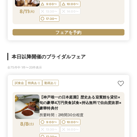
9:00〜
10:00〜
8/11
(
火
)
13:30〜
14:00〜
17:30〜
フェアを予約
本日以降開催のブライダルフェア
全75件中 1件〜20件表示
試食会
特典あり
動画あり
【神戸唯一の日本庭園】歴史ある迎賓館を貸切×
旬の豪華4万円美食試食×持込無料で自由度抜群×
豪華特典付
所要時間：2時間30分程度
9:00〜
10:00〜
8/8
(
土
)
13:30〜
14:00〜
17:30〜