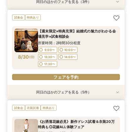
同日のほかのフェアを見る（3件）
試食会
試食会
試食会
特典あり
特典あり
特典あり
残2席＼憧れの和婚を叶える★/神前式＊挙式スタ
【料理重視の方必見】午前中フェア参加で国産牛
＼初見学の方へ☆フェア優待付／感動のチャペル
試食会
特典あり
イル相談×贅沢試食フェア
含む4万円相当試食×会場コーディネート見学！
体験×豪華試食
絶景ロケーションで至福のときを堪能するおもて
所要時間：2時間30分程度
所要時間：2時間30分程度
【週末限定×特典充実】結婚式の魅力がわかる会
なしフェア♪
所要時間：2時間30分程度
9:00〜
9:00〜
10:00〜
10:00〜
場見学×試食相談会
9:00〜
10:00〜
8/29
8/29
8/29
(
(
(
土
土
土
)
)
)
13:30〜
13:30〜
14:00〜
14:00〜
所要時間：2時間30分程度
13:30〜
14:00〜
17:30〜
17:30〜
9:00〜
10:00〜
17:30〜
8/30
(
日
)
13:30〜
14:00〜
フェアを予約
フェアを予約
17:30〜
フェアを予約
フェアを予約
同日のほかのフェアを見る（5件）
試食会
試食会
試食会
試食会
特典あり
特典あり
特典あり
特典あり
直前予約OK《2件目以降の来館◎》会場まるごと
残2席＼憧れの和婚を叶える★/神前式＊挙式スタ
【料理重視の方必見】午前中フェア参加で国産牛
＼初見学の方へ☆フェア優待付／感動のチャペル
＼6名からOK★少人数でも貸切！／特別プラン
試食会
衣装試着
特典あり
比較検討フェア
イル相談×贅沢試食フェア
含む4万円相当試食×会場コーディネート見学！
体験×豪華試食
見積もり相談会×試食付
絶景ロケーションで至福のときを堪能するおもて
所要時間：2時間30分程度
所要時間：2時間30分程度
所要時間：2時間30分程度
所要時間：2時間50分程度
《お洒落花嫁必見》新作ドレス試着＆衣装20万
なしフェア♪
所要時間：2時間30分程度
13:30〜
9:00〜
9:00〜
9:00〜
10:00〜
10:00〜
10:00〜
17:30〜
特典も◎花嫁ALL体験フェア
9:00〜
10:00〜