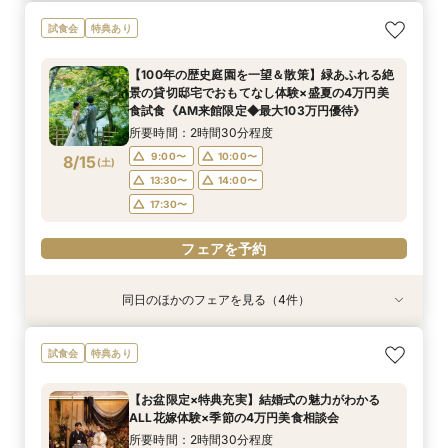
＼初見学おすすめ★ゆったり相談会／6000坪庭
アットホームウェディング【6～39名様までご検
試食会
特典あり
園ツアー＊特典あり♪
討の方/少人数会食プラン相談会】日本庭園を一
望できる空間のご案内＆ドレス20万円OFFチ
所要時間：2時間30分程度
【100年の歴史庭園を一望＆散策】緑あふれる絶
ケット付
所要時間：2時間30分程度
11:00〜
景の貸切邸宅でおもてなし体験×盛夏の4万円美
11:00〜
8/13
8/13
食試食《AM来館限定◆最大103万円優待》
(
(
木
木
)
)
所要時間：2時間30分程度
フェアを予約
フェアを予約
9:00〜
10:00〜
8/15
(
土
)
13:30〜
14:00〜
17:30〜
フェアを予約
同日のほかのフェアを見る（4件）
試食会
試食会
試食会
特典あり
特典あり
特典あり
残2席＼憧れの和婚を叶える★/神前式＊挙式スタ
【料理重視の方必見】午前中フェア参加で国産牛
＼初見学の方へ☆フェア優待付／感動のチャペル
＼6名からOK★少人数でも貸切！／特別プラン
試食会
特典あり
イル相談×贅沢試食フェア
含む4万円相当試食×会場コーディネート見学！
体験×豪華試食
見積もり相談会×試食付
絶景ロケーションで至福のときを堪能するおもて
所要時間：2時間30分程度
所要時間：2時間30分程度
所要時間：2時間50分程度
【お盆限定×特典充実】結婚式の魅力がわかる
なしフェア♪
所要時間：2時間30分程度
13:30〜
9:00〜
9:00〜
10:00〜
10:00〜
17:30〜
ALL花嫁体験×季節の4万円美食相談会
9:00〜
10:00〜
8/15
8/15
8/15
8/15
(
(
(
(
土
土
土
土
)
)
)
)
13:30〜
13:30〜
14:00〜
14:00〜
所要時間：2時間30分程度