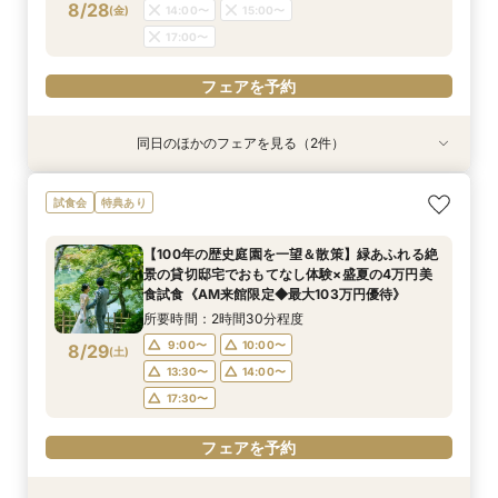
8/28
(
金
)
14:00〜
15:00〜
フェアを予約
17:00〜
フェアを予約
フェアを予約
同日のほかのフェアを見る（2件）
試食会
特典あり
特典あり
＼初見学おすすめ★ゆったり相談会／6000坪庭
アットホームウェディング【6～39名様までご検
試食会
特典あり
園ツアー＊特典あり♪
討の方/少人数会食プラン相談会】日本庭園を一
望できる空間のご案内＆ドレス20万円OFFチ
所要時間：2時間30分程度
【100年の歴史庭園を一望＆散策】緑あふれる絶
ケット付
所要時間：2時間30分程度
11:30〜
12:00〜
景の貸切邸宅でおもてなし体験×盛夏の4万円美
11:30〜
12:30〜
8/28
8/28
食試食《AM来館限定◆最大103万円優待》
(
(
金
金
)
)
13:00〜
15:00〜
14:00〜
15:00〜
所要時間：2時間30分程度
17:00〜
17:00〜
9:00〜
10:00〜
8/29
(
土
)
フェアを予約
13:30〜
14:00〜
フェアを予約
17:30〜
フェアを予約