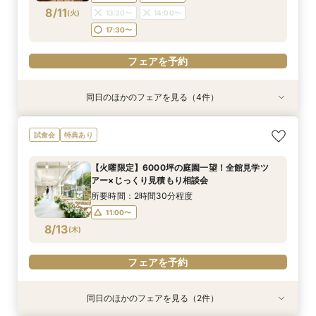
17:00〜
8/11
(
火
)
13:30〜
14:00〜
フェアを予約
17:30〜
フェアを予約
フェアを予約
同日のほかのフェアを見る（4件）
試食会
試食会
試食会
特典あり
特典あり
特典あり
直前予約OK《2件目以降の来館◎》会場まるごと
残2席＼憧れの和婚を叶える★/神前式＊挙式スタ
＼初見学の方へ☆フェア優待付／感動のチャペル
＼6名からOK★少人数でも貸切！／特別プラン
試食会
特典あり
比較検討フェア
イル相談×贅沢試食フェア
体験×豪華試食
見積もり相談会×試食付
所要時間：2時間30分程度
所要時間：2時間30分程度
所要時間：2時間30分程度
所要時間：2時間50分程度
【火曜限定】6000坪の庭園一望！全館見学ツ
13:30〜
9:00〜
9:00〜
9:00〜
10:00〜
10:00〜
10:00〜
17:30〜
アー×じっくり見積もり相談会
8/11
8/11
8/11
8/11
(
(
(
(
火
火
火
火
)
)
)
)
13:30〜
13:30〜
13:30〜
14:00〜
14:00〜
14:00〜
所要時間：2時間30分程度
17:30〜
17:30〜
17:30〜
11:00〜
フェアを予約
8/13
(
木
)
フェアを予約
フェアを予約
フェアを予約
フェアを予約
同日のほかのフェアを見る（2件）
試食会
特典あり
特典あり