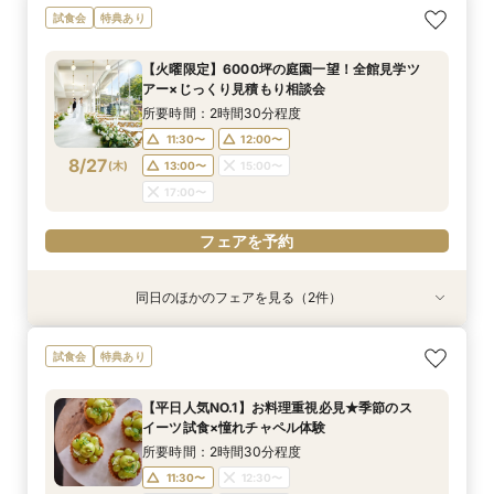
＼初見学おすすめ★ゆったり相談会／6000坪庭
アットホームウェディング【6～39名様までご検
試食会
特典あり
園ツアー＊特典あり♪
討の方/少人数会食プラン相談会】日本庭園を一
望できる空間のご案内＆ドレス20万円OFFチ
所要時間：2時間30分程度
【火曜限定】6000坪の庭園一望！全館見学ツ
ケット付
所要時間：2時間30分程度
11:30〜
12:00〜
アー×じっくり見積もり相談会
11:30〜
12:30〜
8/25
8/25
(
(
火
火
)
)
13:00〜
15:00〜
所要時間：2時間30分程度
14:00〜
15:00〜
17:00〜
11:30〜
12:00〜
17:00〜
8/27
(
木
)
13:00〜
15:00〜
フェアを予約
17:00〜
フェアを予約
フェアを予約
同日のほかのフェアを見る（2件）
試食会
特典あり
特典あり
＼初見学おすすめ★ゆったり相談会／6000坪庭
アットホームウェディング【6～39名様までご検
試食会
特典あり
園ツアー＊特典あり♪
討の方/少人数会食プラン相談会】日本庭園を一
望できる空間のご案内＆ドレス20万円OFFチ
所要時間：2時間30分程度
【平日人気NO.1】お料理重視必見★季節のス
ケット付
所要時間：2時間30分程度
11:30〜
12:00〜
イーツ試食×憧れチャペル体験
11:30〜
12:30〜
8/27
8/27
(
(
木
木
)
)
13:00〜
15:00〜
所要時間：2時間30分程度
14:00〜
15:00〜
17:00〜
11:30〜
12:30〜
17:00〜