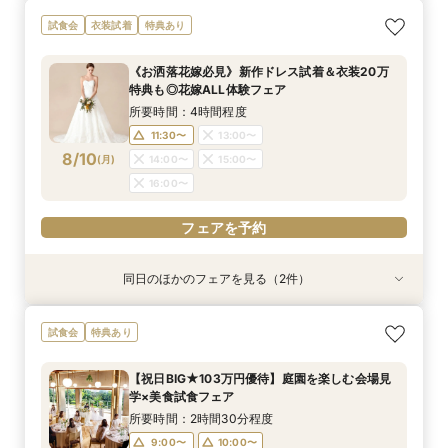
直前予約OK《2件目以降の来館◎》会場まるごと
残2席＼憧れの和婚を叶える★/神前式＊挙式スタ
【料理重視の方必見】午前中フェア参加で国産牛
＼初見学の方へ☆フェア優待付／感動のチャペル
＼6名からOK★少人数でも貸切！／特別プラン
試食会
衣装試着
特典あり
比較検討フェア
イル相談×贅沢試食フェア
含む4万円相当試食×会場コーディネート見学！
体験×豪華試食
見積もり相談会×試食付
絶景ロケーションで至福のときを堪能するおもて
所要時間：2時間30分程度
所要時間：2時間30分程度
所要時間：2時間30分程度
所要時間：2時間50分程度
《お洒落花嫁必見》新作ドレス試着＆衣装20万
なしフェア♪
所要時間：2時間30分程度
13:30〜
9:00〜
9:00〜
9:00〜
10:00〜
10:00〜
10:00〜
17:30〜
特典も◎花嫁ALL体験フェア
9:00〜
10:00〜
8/9
8/9
8/9
8/9
8/9
(
(
(
(
(
日
日
日
日
日
)
)
)
)
)
13:30〜
13:30〜
13:30〜
14:00〜
14:00〜
14:00〜
所要時間：4時間程度
13:30〜
14:00〜
17:30〜
17:30〜
17:30〜
11:30〜
13:00〜
17:30〜
フェアを予約
8/10
(
月
)
14:00〜
15:00〜
フェアを予約
フェアを予約
フェアを予約
16:00〜
フェアを予約
フェアを予約
同日のほかのフェアを見る（2件）
試食会
特典あり
特典あり
＼初見学おすすめ★ゆったり相談会／6000坪庭
アットホームウェディング【6～39名様までご検
試食会
特典あり
園ツアー＊特典あり♪
討の方/少人数会食プラン相談会】日本庭園を一
望できる空間のご案内＆ドレス20万円OFFチ
所要時間：2時間30分程度
【祝日BIG★103万円優待】庭園を楽しむ会場見
ケット付
所要時間：2時間30分程度
11:30〜
12:00〜
学×美食試食フェア
11:30〜
12:30〜
8/10
8/10
(
(
月
月
)
)
13:00〜
15:00〜
所要時間：2時間30分程度
14:00〜
15:00〜
17:00〜
9:00〜
10:00〜