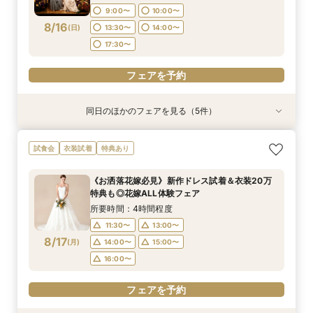
13:30〜
14:00〜
17:30〜
17:30〜
9:00〜
10:00〜
17:30〜
フェアを予約
8/16
(
日
)
13:30〜
14:00〜
フェアを予約
フェアを予約
17:30〜
フェアを予約
フェアを予約
同日のほかのフェアを見る（5件）
試食会
試食会
試食会
試食会
特典あり
特典あり
特典あり
特典あり
直前予約OK《2件目以降の来館◎》会場まるごと
残2席＼憧れの和婚を叶える★/神前式＊挙式スタ
【料理重視の方必見】午前中フェア参加で国産牛
＼初見学の方へ☆フェア優待付／感動のチャペル
＼6名からOK★少人数でも貸切！／特別プラン
試食会
衣装試着
特典あり
比較検討フェア
イル相談×贅沢試食フェア
含む4万円相当試食×会場コーディネート見学！
体験×豪華試食
見積もり相談会×試食付
絶景ロケーションで至福のときを堪能するおもて
所要時間：2時間30分程度
所要時間：2時間30分程度
所要時間：2時間30分程度
所要時間：2時間50分程度
《お洒落花嫁必見》新作ドレス試着＆衣装20万
なしフェア♪
所要時間：2時間30分程度
13:30〜
9:00〜
9:00〜
9:00〜
10:00〜
10:00〜
10:00〜
17:30〜
特典も◎花嫁ALL体験フェア
9:00〜
10:00〜
8/16
8/16
8/16
8/16
8/16
(
(
(
(
(
日
日
日
日
日
)
)
)
)
)
13:30〜
13:30〜
13:30〜
14:00〜
14:00〜
14:00〜
所要時間：4時間程度
13:30〜
14:00〜
17:30〜
17:30〜
17:30〜
11:30〜
13:00〜
17:30〜
フェアを予約
8/17
(
月
)
14:00〜
15:00〜
フェアを予約
フェアを予約
フェアを予約
16:00〜
フェアを予約
フェアを予約