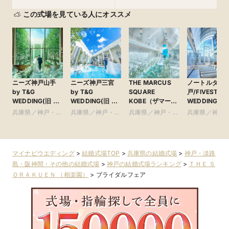
この式場を見ている人にオススメ
ニーズ神戸山手
ニーズ神戸三宮
THE MARCUS
ノートルダム
by T&G
by T&G
SQUARE
戸/FIVESTAR
WEDDING(旧 山
WEDDING(旧 ベ
KOBE（ザマーカ
WEDDING
手迎賓館 神戸)
イサイド迎賓館
ススクエアコウ
兵庫県／神戸・淡
兵庫県／神戸・淡
兵庫県／神戸・淡
兵庫県／神戸
神戸)
ベ） ●神戸マリ
路島・阪神間・そ
路島・阪神間・そ
路島・阪神間・そ
路島・阪神間
オットホテル内
の他
の他
の他
の他
マイナビウエディング
>
結婚式場TOP
>
兵庫県の結婚式場
>
神戸・淡路
島・阪神間・その他の結婚式場
>
神戸の結婚式場ランキング
>
ＴＨＥ Ｓ
ＯＲＡＫＵＥＮ （相楽園）
>
ブライダルフェア