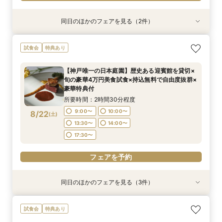
同日のほかのフェアを見る（2件）
試食会
特典あり
特典あり
＼初見学おすすめ★ゆったり相談会／6000坪庭
アットホームウェディング【6～39名様までご検
試食会
特典あり
園ツアー＊特典あり♪
討の方/少人数会食プラン相談会】日本庭園を一
望できる空間のご案内＆ドレス20万円OFFチ
所要時間：2時間30分程度
【神戸唯一の日本庭園】歴史ある迎賓館を貸切×
ケット付
所要時間：2時間30分程度
11:30〜
12:00〜
旬の豪華4万円美食試食×持込無料で自由度抜群×
11:30〜
12:30〜
8/21
8/21
豪華特典付
(
(
金
金
)
)
13:00〜
15:00〜
14:00〜
15:00〜
所要時間：2時間30分程度
17:00〜
17:00〜
9:00〜
10:00〜
8/22
(
土
)
フェアを予約
13:30〜
14:00〜
フェアを予約
17:30〜
フェアを予約
同日のほかのフェアを見る（3件）
試食会
試食会
試食会
特典あり
特典あり
特典あり
残2席＼憧れの和婚を叶える★/神前式＊挙式スタ
【料理重視の方必見】午前中フェア参加で国産牛
＼初見学の方へ☆フェア優待付／感動のチャペル
試食会
特典あり
イル相談×贅沢試食フェア
含む4万円相当試食×会場コーディネート見学！
体験×豪華試食