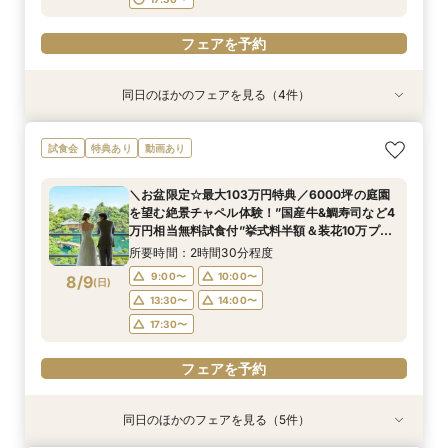
フェアを予約
同日のほかのフェアを見る（4件）
試食会
試食会
試食会
特典あり
特典あり
特典あり
残2席＼憧れの和婚を叶える★/神前式＊挙式スタ
【料理重視の方必見】午前中フェア参加で国産牛
＼初見学の方へ☆フェア優待付／感動のチャペル
＼6名からOK★少人数でも貸切！／特別プラン
試食会
特典あり
動画あり
イル相談×贅沢試食フェア
含む4万円相当試食×会場コーディネート見学！
体験×豪華試食
見積もり相談会×試食付
絶景ロケーションで至福のときを堪能するおもて
所要時間：2時間30分程度
所要時間：2時間30分程度
所要時間：2時間50分程度
＼お盆限定☆最大103万円特典／6000坪の庭園
なしフェア♪
所要時間：2時間30分程度
13:30〜
9:00〜
9:00〜
10:00〜
10:00〜
17:30〜
を望む絶景チャペル体験！”国産牛&鯛寿司など4
9:00〜
10:00〜
8/8
8/8
8/8
8/8
万円相当無料試食付”挙式料半額＆装花10万プレ
(
(
(
(
土
土
土
土
)
)
)
)
13:30〜
13:30〜
14:00〜
14:00〜
ゼントなど特別優待フェア！
13:30〜
14:00〜
所要時間：2時間30分程度
17:30〜
17:30〜
17:30〜
フェアを予約
9:00〜
10:00〜
8/9
(
日
)
フェアを予約
フェアを予約
13:30〜
14:00〜
フェアを予約
17:30〜
フェアを予約
同日のほかのフェアを見る（5件）
試食会
試食会
試食会
試食会
特典あり
特典あり
特典あり
特典あり