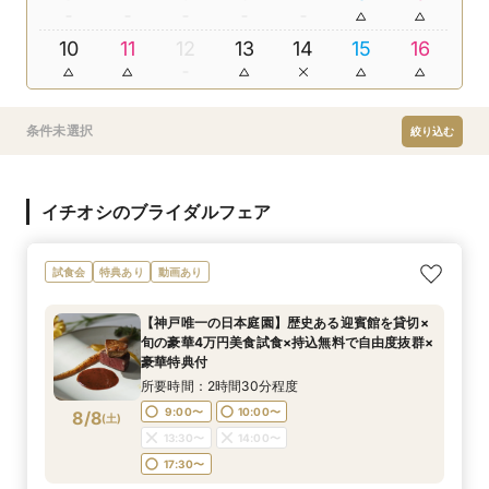
10
11
12
13
14
15
16
条件未選択
絞り込む
イチオシのブライダルフェア
試食会
特典あり
動画あり
【神戸唯一の日本庭園】歴史ある迎賓館を貸切×
旬の豪華4万円美食試食×持込無料で自由度抜群×
豪華特典付
所要時間：2時間30分程度
9:00〜
10:00〜
8/8
(
土
)
13:30〜
14:00〜
17:30〜