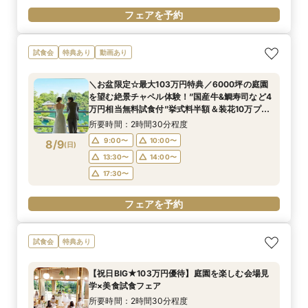
フェアを予約
試食会
特典あり
動画あり
＼お盆限定☆最大103万円特典／6000坪の庭園
を望む絶景チャペル体験！”国産牛&鯛寿司など4
万円相当無料試食付”挙式料半額＆装花10万プレ
ゼントなど特別優待フェア！
所要時間：2時間30分程度
9:00〜
10:00〜
8/9
(
日
)
13:30〜
14:00〜
17:30〜
フェアを予約
試食会
特典あり
【祝日BIG★103万円優待】庭園を楽しむ会場見
学×美食試食フェア
所要時間：2時間30分程度