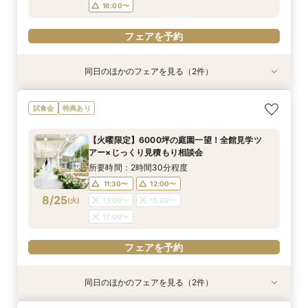
フェアを予約
フェアを予約
フェアを予約
16:00〜
フェアを予約
フェアを予約
同日のほかのフェアを見る（2件）
試食会
特典あり
特典あり
＼初見学おすすめ★ゆったり相談会／6000坪庭
アットホームウェディング【6～39名様までご検
試食会
特典あり
園ツアー＊特典あり♪
討の方/少人数会食プラン相談会】日本庭園を一
望できる空間のご案内＆ドレス20万円OFFチ
所要時間：2時間30分程度
【火曜限定】6000坪の庭園一望！全館見学ツ
ケット付
所要時間：2時間30分程度
11:30〜
12:00〜
アー×じっくり見積もり相談会
11:30〜
12:30〜
8/24
8/24
(
(
月
月
)
)
13:00〜
15:00〜
所要時間：2時間30分程度
14:00〜
15:00〜
17:00〜
11:30〜
12:00〜
17:00〜
8/25
(
火
)
13:00〜
15:00〜
フェアを予約
17:00〜
フェアを予約
フェアを予約
同日のほかのフェアを見る（2件）
試食会
特典あり
特典あり