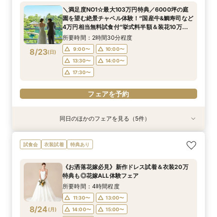
絶景ロケーションで至福のときを堪能するおもて
所要時間：2時間30分程度
所要時間：2時間30分程度
＼満足度NO1☆最大103万円特典／6000坪の庭
なしフェア♪
所要時間：2時間30分程度
9:00〜
9:00〜
10:00〜
10:00〜
園を望む絶景チャペル体験！”国産牛&鯛寿司など
9:00〜
10:00〜
8/22
8/22
8/22
4万円相当無料試食付”挙式料半額＆装花10万プ
(
(
(
土
土
土
)
)
)
13:30〜
13:30〜
14:00〜
14:00〜
レゼントなど特別優待フェア！
13:30〜
14:00〜
所要時間：2時間30分程度
17:30〜
17:30〜
17:30〜
9:00〜
10:00〜
8/23
(
日
)
フェアを予約
フェアを予約
13:30〜
14:00〜
フェアを予約
17:30〜
フェアを予約
同日のほかのフェアを見る（5件）
試食会
試食会
試食会
試食会
特典あり
特典あり
特典あり
特典あり
直前予約OK《2件目以降の来館◎》会場まるごと
残2席＼憧れの和婚を叶える★/神前式＊挙式スタ
【料理重視の方必見】午前中フェア参加で国産牛
＼初見学の方へ☆フェア優待付／感動のチャペル
＼6名からOK★少人数でも貸切！／特別プラン
試食会
衣装試着
特典あり
比較検討フェア
イル相談×贅沢試食フェア
含む4万円相当試食×会場コーディネート見学！
体験×豪華試食
見積もり相談会×試食付
絶景ロケーションで至福のときを堪能するおもて
所要時間：2時間30分程度
所要時間：2時間30分程度
所要時間：2時間30分程度
所要時間：2時間50分程度
《お洒落花嫁必見》新作ドレス試着＆衣装20万
なしフェア♪
所要時間：2時間30分程度
13:30〜
9:00〜
9:00〜
9:00〜
10:00〜
10:00〜
10:00〜
17:30〜
特典も◎花嫁ALL体験フェア
9:00〜
10:00〜
8/23
8/23
8/23
8/23
8/23
(
(
(
(
(
日
日
日
日
日
)
)
)
)
)
13:30〜
13:30〜
13:30〜
14:00〜
14:00〜
14:00〜
所要時間：4時間程度
13:30〜
14:00〜
17:30〜
17:30〜
17:30〜
11:30〜
13:00〜
17:30〜
フェアを予約
8/24
(
月
)
14:00〜
15:00〜