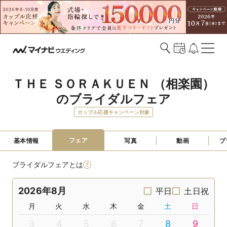
ＴＨＥ ＳＯＲＡＫＵＥＮ （相楽園）
のブライダルフェア
カップル応援キャンペーン対象
フェア
基本情報
写真
動画
プ
ブライダルフェアとは
2026年8月
平日
土日祝
月
火
水
木
金
土
日
3
4
5
6
7
8
9