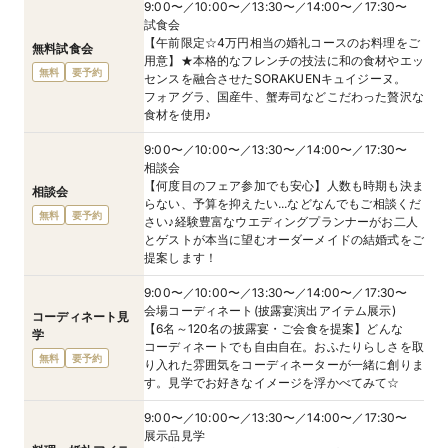
9:00〜／10:00〜／13:30〜／14:00〜／17:30〜
試食会
【午前限定☆4万円相当の婚礼コースのお料理をご
無料試食会
用意】★本格的なフレンチの技法に和の食材やエッ
無料
要予約
センスを融合させたSORAKUENキュイジーヌ。
フォアグラ、国産牛、蟹寿司などこだわった贅沢な
食材を使用♪
9:00〜／10:00〜／13:30〜／14:00〜／17:30〜
相談会
【何度目のフェア参加でも安心】人数も時期も決ま
相談会
らない、予算を抑えたい...などなんでもご相談くだ
無料
要予約
さい♪経験豊富なウエディングプランナーがお二人
とゲストが本当に望むオーダーメイドの結婚式をご
提案します！
9:00〜／10:00〜／13:30〜／14:00〜／17:30〜
会場コーディネート(披露宴演出アイテム展示)
コーディネート見
【6名～120名の披露宴・ご会食を提案】どんな
学
コーディネートでも自由自在。おふたりらしさを取
無料
要予約
り入れた雰囲気をコーディネーターが一緒に創りま
す。見学でお好きなイメージを浮かべてみて☆
9:00〜／10:00〜／13:30〜／14:00〜／17:30〜
展示品見学