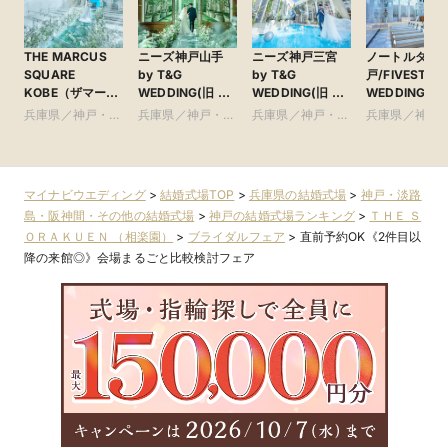
THE MARCUS
ニーズ神戸山手
ニーズ神戸三宮
ノートルダム
SQUARE
by T&G
by T&G
戸/FIVESTAR
KOBE（ザマーカ
WEDDING(旧 山
WEDDING(旧 ベ
WEDDING
ススクエアコウ
手迎賓館 神戸)
イサイド迎賓館
兵庫県／神戸・淡
兵庫県／神戸・淡
兵庫県／神戸・淡
兵庫県／神戸
ベ） ●神戸マリ
神戸)
路島・阪神間・そ
路島・阪神間・そ
路島・阪神間・そ
路島・阪神間
オットホテル内
の他
の他
の他
の他
マイナビウエディング
>
結婚式場TOP
>
兵庫県の結婚式場
>
神戸・淡路
島・阪神間・その他の結婚式場
>
神戸の結婚式場ランキング
>
ＴＨＥ Ｓ
ＯＲＡＫＵＥＮ （相楽園）
>
ブライダルフェア
>
直前予約OK《2件目以
降の来館◎》会場まるごと比較検討フェア