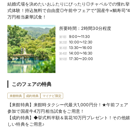
結婚式場を決めたいおふたりにぴったり◎チャペルでの憧れ挙
式体験！持込無料で自由度◎午前中フェアで”国産牛×鯛寿司”4
万円相当豪華試食！
所要時間：
2時間30分程度
9:00〜11:30
第
1
部
10:00〜12:30
第
2
部
13:30〜16:00
第
3
部
14:00〜16:30
第
4
部
17:30〜20:00
第
5
部
このフェアの特典
来館特典
成約特典
マイナビ限定
【来館特典】来館時タクシー代最大1,000円分！★午前フェア
参加で国産牛4万円相当試食をご用意！
【成約特典】◆挙式料半額＆装花10万円プレゼント！その他嬉
しい特典をご用意♪