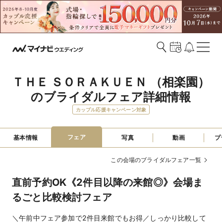
ＴＨＥ ＳＯＲＡＫＵＥＮ （相楽園）
のブライダルフェア詳細情報
カップル応援キャンペーン対象
フェア
基本情報
写真
動画
プ
この会場のブライダルフェア一覧
直前予約OK《2件目以降の来館◎》会場ま
るごと比較検討フェア
＼午前中フェア参加で2件目来館でもお得／しっかり比較して