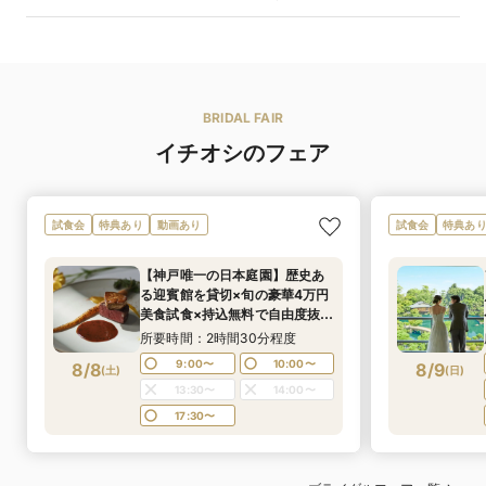
BRIDAL FAIR
イチオシのフェア
試食会
特典あり
動画あり
試食会
特典あ
【神戸唯一の日本庭園】歴史あ
る迎賓館を貸切×旬の豪華4万円
美食試食×持込無料で自由度抜群
×豪華特典付
所要時間：2時間30分程度
9:00〜
10:00〜
8/8
8/9
(
土
)
(
日
)
13:30〜
14:00〜
17:30〜