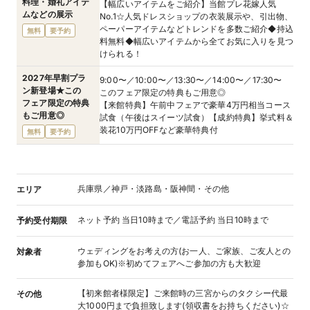
料理・婚礼アイテ
【幅広いアイテムをご紹介】当館プレ花嫁人気
ムなどの展示
No.1☆人気ドレスショップの衣装展示や、引出物、
ペーパーアイテムなどトレンドを多数ご紹介◆持込
無料
要予約
料無料◆幅広いアイテムから全てお気に入りを見つ
けられる！
2027年早割プラ
9:00〜／10:00〜／13:30〜／14:00〜／17:30〜
ン新登場★この
このフェア限定の特典もご用意◎
フェア限定の特典
【来館特典】午前中フェアで豪華4万円相当コース
もご用意◎
試食（午後はスイーツ試食）【成約特典】挙式料＆
装花10万円OFFなど豪華特典付
無料
要予約
兵庫県／神戸・淡路島・阪神間・その他
エリア
ネット予約 当日10時まで／電話予約 当日10時まで
予約受付期限
ウェディングをお考えの方(お一人、ご家族、ご友人との
対象者
参加もOK)※初めてフェアへご参加の方も大歓迎
【初来館者様限定】ご来館時の三宮からのタクシー代最
その他
大1000円まで負担致します(領収書をお持ちください)☆