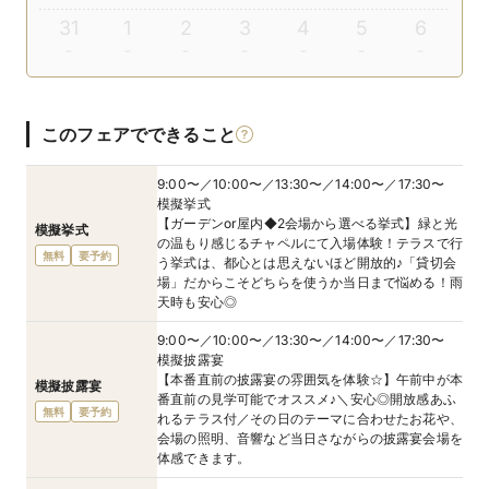
31
1
2
3
4
5
6
このフェアでできること
9:00〜／10:00〜／13:30〜／14:00〜／17:30〜
模擬挙式
【ガーデンor屋内◆2会場から選べる挙式】緑と光
模擬挙式
の温もり感じるチャペルにて入場体験！テラスで行
無料
要予約
う挙式は、都心とは思えないほど開放的♪「貸切会
場」だからこそどちらを使うか当日まで悩める！雨
天時も安心◎
9:00〜／10:00〜／13:30〜／14:00〜／17:30〜
模擬披露宴
【本番直前の披露宴の雰囲気を体験☆】午前中が本
模擬披露宴
番直前の見学可能でオススメ♪＼安心◎開放感あふ
無料
要予約
れるテラス付／その日のテーマに合わせたお花や、
会場の照明、音響など当日さながらの披露宴会場を
体感できます。