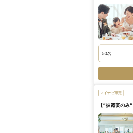
50
名
マイナビ限定
【”披露宴のみ