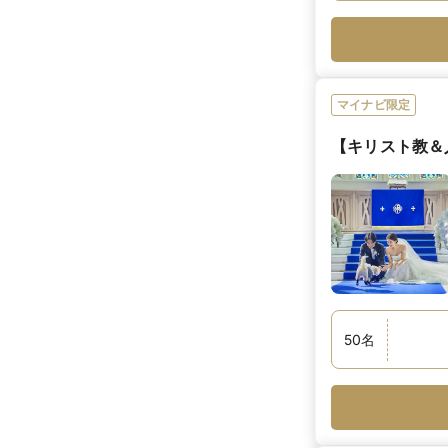
マイナビ限定
【キリスト教＆
50
名