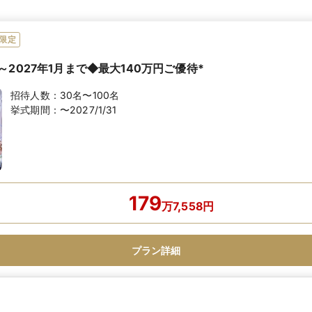
限定
2027年1月まで◆最大140万円ご優待*
招待人数：
30名〜100名
挙式期間：
〜2027/1/31
179
万
7,558
円
プラン詳細