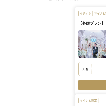
イチオシ
マイナビ
【冬婚プラン】～
50
名
マイナビ限定