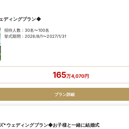
ェディングプラン◆
招待人数：
30名〜100名
挙式期間：
2026/8/1〜2027/1/31
165
万
4,070
円
プラン詳細
ズ*ウェディングプラン◆お子様と一緒に結婚式