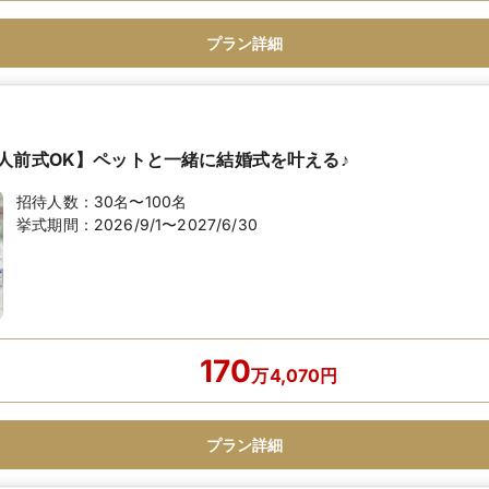
プラン詳細
人前式OK】ペットと一緒に結婚式を叶える♪
招待人数：
30名〜100名
挙式期間：
2026/9/1〜2027/6/30
170
万
4,070
円
プラン詳細