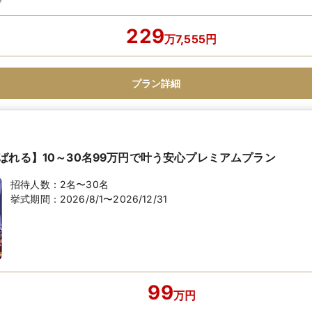
229
万
7,555
円
プラン詳細
ばれる】10～30名99万円で叶う安心プレミアムプラン
招待人数：
2名〜30名
挙式期間：
2026/8/1〜2026/12/31
99
万
円