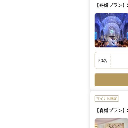
【冬婚プラン】2
50
名
マイナビ限定
【春婚プラン】2