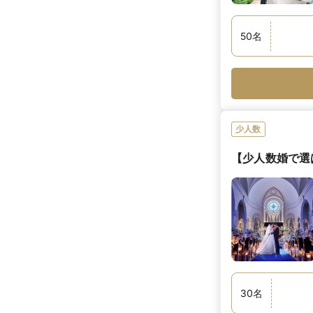
50
名
少人数
【少人数婚で選
30
名