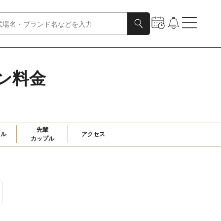
ン料金
先輩

ャル
アクセス
カップル