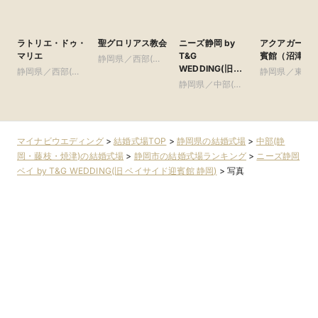
お問い合わせ
空き状況の確認
この式場を見ている人にオススメ
ラトリエ・ドゥ・
聖グロリアス教会
ニーズ静岡 by
アクアガーデ
マリエ
T&G
賓館（沼津）
静岡県／西部(浜
WEDDING(旧
静岡県／西部(浜
松・磐田・掛川)
静岡県／東部(
アーセンティア迎
松・磐田・掛川)
静岡県／中部(静
士・沼津・御
賓館 静岡)
岡・藤枝・焼津)
場)
マイナビウエディング
>
結婚式場TOP
>
静岡県の結婚式場
>
中部(静
岡・藤枝・焼津)の結婚式場
>
静岡市の結婚式場ランキング
>
ニーズ静岡
ベイ by T&G WEDDING(旧 ベイサイド迎賓館 静岡)
>
写真