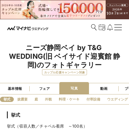
ニーズ静岡ベイ by T&G 
WEDDING(旧 ベイサイド迎賓館 静
岡)のフォトギャラリー
カップル応援キャンペーン対象
写真
基本情報
フェア
動画
プ
挙式
披露宴
庭
外観
料理・ケーキ
付帯設備
ウエディング
挙式
挙式（収容人数／チャペル着席 ～100名）