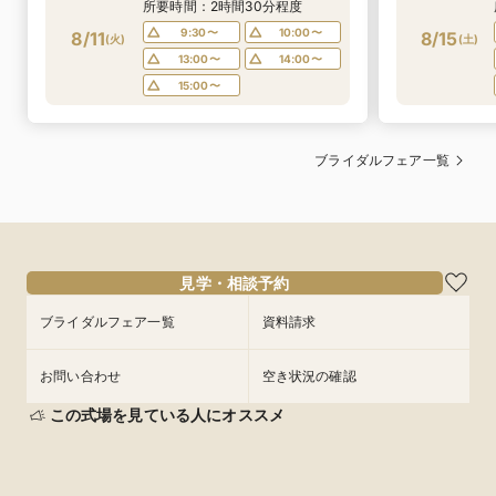
試食会
特典あり
試食会
特典あ
マイナビ限定<祝日プレミアム
>BIG優待◎海見え絶景チャペル
挙式体験&豪華試食！気になる費
用もしっかり相談できる組数限
所要時間：2時間30分程度
定フェア
9:30〜
10:00〜
8/11
8/15
(
火
)
(
土
)
13:00〜
14:00〜
15:00〜
ブライダルフェア一覧
見学・相談予約
ブライダルフェア一覧
資料請求