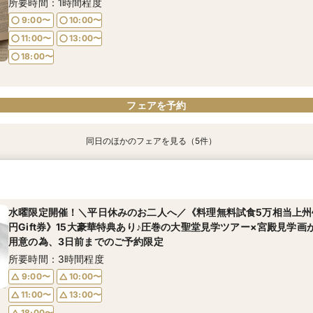
所要時間：1時間程度
11:00〜
13:00〜
9:00〜
10:00〜
9:00〜
10:00〜
18:00〜
11:00〜
13:00〜
11:00〜
13:00〜
18:00〜
18:00〜
フェアを予約
フェアを予約
フェアを予約
同日のほかのフェアを見る（5件）
【マイナビ限定AM特典あり】＼ロイヤルチェスター太田第一希望の
最短3ヶ月で準備が間に合う×マタニティ＆パパママ婚も安心フェア【
【初めてのご相談の方へ】1件目来館1万円gift券┃最大150万円優待
【ご家族でのご結婚を検討の方へ】10名58万円～┃お急ぎの方にも
最短3ヶ月で準備が間に合う【20名様×93万円】本格クラシカル大
ル大聖堂見学×高級国産牛試食×豪華特典
円】豪華特典┃成約特典ドレス特典×会場費プレゼント┃
試食┃ステンドグラスの大聖堂体験
の過ごし方・ご準備・気になる費用面もしっかりご案内┃マイナビ
なし料理┃成約特典ドレス特典×会場費プレゼント
所要時間：3時間程度
所要時間：2時間程度
所要時間：3時間程度
所要時間：2時間30分程度
所要時間：2時間程度
水曜限定開催！＼平日休みのお二人へ／《料理無料試食5万相当上州
円Gift券》15大豪華特典あり♪圧巻の大聖堂見学ツアー×宮殿見学画
9:00〜
9:00〜
9:00〜
9:00〜
9:00〜
10:00〜
10:00〜
10:00〜
10:00〜
10:00〜
用意の為、3日前までのご予約限定
11:00〜
11:00〜
11:00〜
11:00〜
11:00〜
13:00〜
13:00〜
13:00〜
13:00〜
13:00〜
所要時間：3時間程度
18:00〜
18:00〜
18:00〜
18:00〜
18:00〜
9:00〜
10:00〜
11:00〜
13:00〜
フェアを予約
フェアを予約
フェアを予約
フェアを予約
フェアを予約
18:00〜