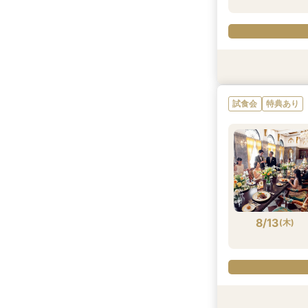
試食会
特典あり
特典あり
試食会
特典あり
8/12
8/12
(
(
水
水
)
)
8/13
(
木
)
特典あり
試食会
特典あり