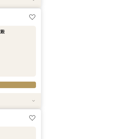
方へ／クラシカ
20名様×93万
×5万円相当豪華
おすすめ！┃当日
聖堂×豪華おもて
限定特典あり
宮殿
絶品無料コース試
面もしっかりご