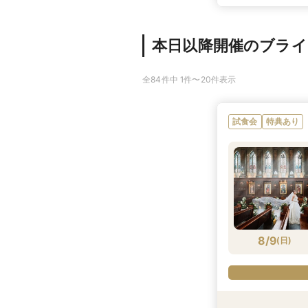
本日以降開催のブラ
全84件中 1件〜20件表示
試食会
特典あり
8/9
(
日
)