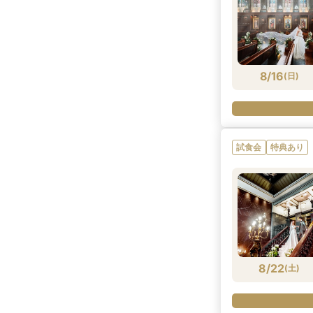
8/16
(
日
)
試食会
特典あり
8/22
(
土
)