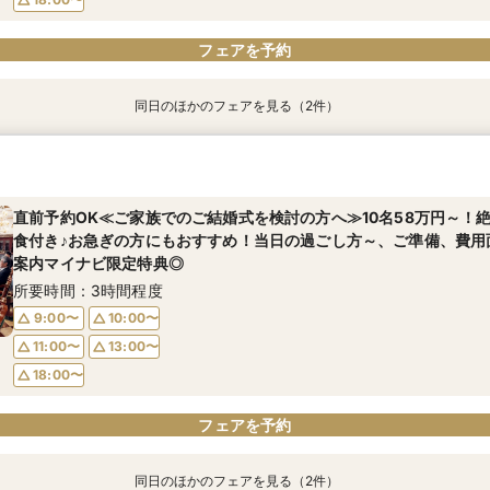
フェアを予約
同日のほかのフェアを見る（2件）
直前予約OK≪ご家族でのご結婚式を検討の方へ≫10名58万円～！
◇短時間＆お仕事帰りもOK◇ 60分クイック相談会
食付き♪お急ぎの方にもおすすめ！当日の過ごし方～、ご準備、費用
所要時間：1時間程度
案内マイナビ限定特典◎
直前予約OK≪ご家族でのご結婚式を検討の方へ≫10名58万円～！
9:00〜
10:00〜
所要時間：3時間程度
食付き♪お急ぎの方にもおすすめ！当日の過ごし方～、ご準備、費用
11:00〜
13:00〜
案内マイナビ限定特典◎
9:00〜
10:00〜
18:00〜
所要時間：3時間程度
11:00〜
13:00〜
9:00〜
10:00〜
18:00〜
11:00〜
13:00〜
フェアを予約
フェアを予約
18:00〜
フェアを予約
同日のほかのフェアを見る（2件）