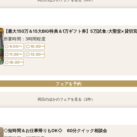
◇短時間＆お仕事帰りもOK◇ 60分クイック相談会
【マイナビ限定AM特典あり】＼ロイヤルチェスター太田第一希望の
最短3ヶ月で準備が間に合う×マタニティ＆パパママ婚も安心フェア【
【初めてのご相談の方へ】1件目来館1万円gift券┃最大150万円優待
【ご家族でのご結婚を検討の方へ】10名58万円～┃お急ぎの方にも
最短3ヶ月で準備が間に合う【20名様×93万円】本格クラシカル大
ル大聖堂見学×高級国産牛試食×豪華特典
円】豪華特典┃成約特典ドレス特典×会場費プレゼント┃
試食┃ステンドグラスの大聖堂体験
の過ごし方・ご準備・気になる費用面もしっかりご案内┃マイナビ
なし料理┃成約特典ドレス特典×会場費プレゼント
所要時間：1時間程度
所要時間：3時間程度
所要時間：2時間程度
所要時間：3時間程度
所要時間：2時間30分程度
所要時間：2時間程度
【最大150万＆15大BIG特典＆1万ギフト券】5万試食♪大聖堂×貸切
9:00〜
10:00〜
9:00〜
9:00〜
9:00〜
9:00〜
9:00〜
10:00〜
10:00〜
10:00〜
10:00〜
10:00〜
所要時間：3時間程度
11:00〜
13:00〜
11:00〜
11:00〜
11:00〜
11:00〜
11:00〜
13:00〜
13:00〜
13:00〜
13:00〜
13:00〜
9:00〜
10:00〜
18:00〜
18:00〜
18:00〜
18:00〜
18:00〜
18:00〜
11:00〜
13:00〜
18:00〜
フェアを予約
フェアを予約
フェアを予約
フェアを予約
フェアを予約
フェアを予約
フェアを予約
同日のほかのフェアを見る（2件）
直前予約OK≪ご家族でのご結婚式を検討の方へ≫10名58万円～！
◇短時間＆お仕事帰りもOK◇ 60分クイック相談会
食付き♪お急ぎの方にもおすすめ！当日の過ごし方～、ご準備、費用
所要時間：1時間程度
案内マイナビ限定特典◎
◇短時間＆お仕事帰りもOK◇ 60分クイック相談会
9:00〜
10:00〜
所要時間：3時間程度