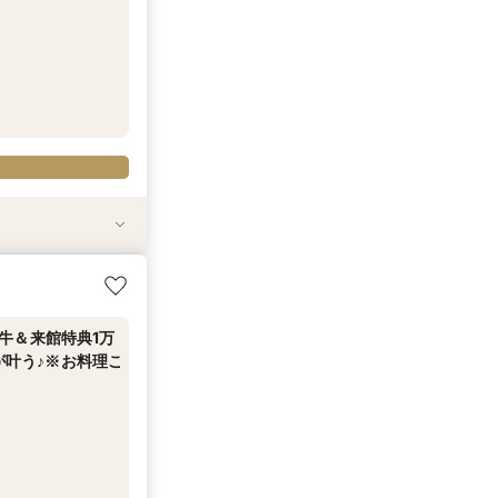
方へ／クラシカ
20名様×93万
×5万円相当豪華
おすすめ！┃当日
聖堂×豪華おもて
限定特典あり
牛＆来館特典1万
が叶う♪※お料理ご