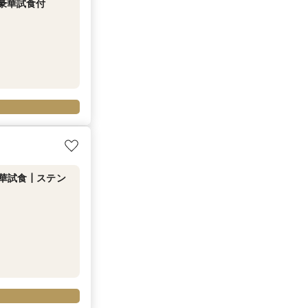
当豪華試食付
豪華試食┃ステン