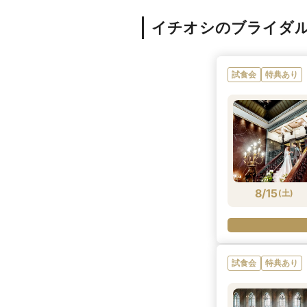
イチオシのブライダ
試食会
特典あり
8/15
(
土
)
試食会
特典あり