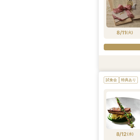
8/10
8/10
(
(
月
月
)
)
8/11
(
火
)
試食会
試食会
試食会
試食会
試食会
特典あり
特典あり
特典あり
特典あり
特典あり
試食会
特典あり
8/11
8/11
8/11
8/11
8/11
(
(
(
(
(
火
火
火
火
火
)
)
)
)
)
8/12
(
水
)