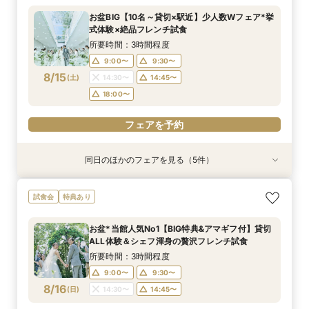
所要時間：3時間程度
所要時間：3時間程度
所要時間：1時間30分程度
お盆BIG【10名～貸切×駅近】少人数Wフェア*挙
11:00〜
11:00〜
11:00〜
12:00〜
12:00〜
12:00〜
式体験×絶品フレンチ試食
8/14
8/14
8/14
(
(
(
金
金
金
)
)
)
14:00〜
14:00〜
14:00〜
15:00〜
15:00〜
15:00〜
所要時間：3時間程度
17:00〜
17:00〜
17:00〜
9:00〜
9:30〜
8/15
(
土
)
14:30〜
14:45〜
フェアを予約
フェアを予約
フェアを予約
18:00〜
フェアを予約
同日のほかのフェアを見る（5件）
試食会
試食会
試食会
試食会
試食会
特典あり
特典あり
特典あり
特典あり
特典あり
動画あり
【10名～貸切可】絶品フレンチ試食付*挙式×会
迷ったらこちら『徹底比較*2件目以降の方にオ
【90分∼OK】〈2件目見学も◎〉豪華特典付*ク
【ペット婚に◎】大切なワンちゃんも一緒！貸切
初見学でも安心◎「即決なし」アップ額が少ない
試食会
特典あり
食プラン相談フェア
ススメ』見積もり相談会
イック相談会
会場で叶えよう
新プラン×試食付
所要時間：3時間程度
所要時間：3時間程度
所要時間：1時間30分程度
所要時間：3時間程度
所要時間：3時間程度
お盆*当館人気No1【BIG特典&アマギフ付】貸切
9:00〜
9:00〜
9:00〜
9:00〜
9:00〜
9:30〜
9:30〜
9:30〜
9:30〜
9:15〜
ALL体験＆シェフ渾身の贅沢フレンチ試食
8/15
8/15
8/15
8/15
8/15
(
(
(
(
(
土
土
土
土
土
)
)
)
)
)
14:30〜
14:30〜
14:30〜
14:30〜
9:30〜
14:30〜
14:45〜
14:45〜
14:45〜
14:45〜
所要時間：3時間程度
18:00〜
18:00〜
18:00〜
18:00〜
18:00〜
9:00〜
9:30〜
8/16
(
日
)
14:30〜
14:45〜
フェアを予約
フェアを予約
フェアを予約
フェアを予約
フェアを予約