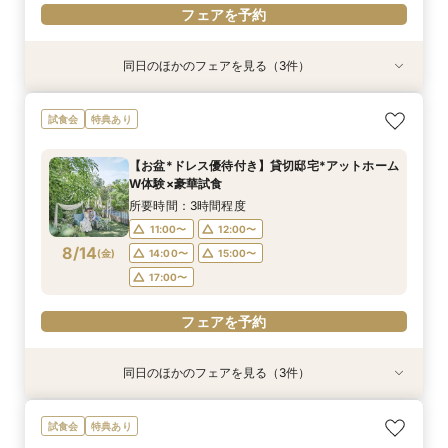
フェアを予約
同日のほかのフェアを見る（3件）
試食会
試食会
特典あり
特典あり
特典あり
【10名～貸切可】絶品フレンチ試食付*挙式×会
初見学でも安心◎「即決なし」アップ額が少ない
【90分～OK】〈2件目見学も◎〉豪華特典付*ク
試食会
特典あり
食プラン相談フェア
新プラン×試食付
イック相談会
所要時間：3時間程度
所要時間：3時間程度
所要時間：1時間30分程度
【お盆*ドレス優待付き】貸切邸宅*アットホーム
11:00〜
11:00〜
11:00〜
12:00〜
12:00〜
12:00〜
W体験×豪華試食
8/13
8/13
8/13
(
(
(
木
木
木
)
)
)
14:00〜
14:00〜
14:00〜
15:00〜
15:00〜
15:00〜
所要時間：3時間程度
17:00〜
17:00〜
17:00〜
11:00〜
12:00〜
8/14
(
金
)
14:00〜
15:00〜
フェアを予約
フェアを予約
フェアを予約
17:00〜
フェアを予約
同日のほかのフェアを見る（3件）
試食会
試食会
特典あり
特典あり
特典あり
【10名～貸切可】絶品フレンチ試食付*挙式×会
初見学でも安心◎「即決なし」アップ額が少ない
【90分～OK】〈2件目見学も◎〉豪華特典付*ク
試食会
特典あり
食プラン相談フェア
新プラン×試食付
イック相談会