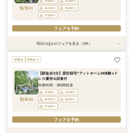
11:00〜
12:00〜
9/3
(
木
)
14:00〜
15:00〜
フェアを予約
フェアを予約
フェアを予約
17:00〜
フェアを予約
同日のほかのフェアを見る（3件）
試食会
試食会
特典あり
特典あり
特典あり
【10名～貸切可】絶品フレンチ試食付*挙式×会
初見学でも安心◎「即決なし」アップ額が少ない
【90分～OK】〈2件目見学も◎〉豪華特典付*ク
試食会
特典あり
食プラン相談フェア
新プラン×試食付
イック相談会
所要時間：3時間程度
所要時間：3時間程度
所要時間：1時間30分程度
【駅徒歩3分】貸切邸宅*アットホームW体験×ド
11:00〜
11:00〜
11:00〜
12:00〜
12:00〜
12:00〜
レス優待＆試食付
9/3
9/3
9/3
(
(
(
木
木
木
)
)
)
14:00〜
14:00〜
14:00〜
15:00〜
15:00〜
15:00〜
所要時間：3時間程度
17:00〜
17:00〜
17:00〜
11:00〜
12:00〜
9/4
(
金
)
14:00〜
15:00〜
フェアを予約
フェアを予約
フェアを予約
17:00〜
フェアを予約