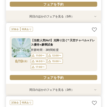
フェアを予約
同日のほかのフェアを見る（5件）
試食会
試食会
試食会
試食会
試食会
特典あり
特典あり
特典あり
特典あり
特典あり
動画あり
【10名～貸切可】絶品フレンチ試食付*挙式×会
迷ったらこちら『徹底比較*2件目以降の方にオ
【90分∼OK】〈2件目見学も◎〉豪華特典付*ク
【ペット婚に◎】大切なワンちゃんも一緒！貸切
初見学でも安心◎「即決なし」アップ額が少ない
試食会
特典あり
食プラン相談フェア
ススメ』見積もり相談会
イック相談会
会場で叶えよう
新プラン×試食付
所要時間：3時間程度
所要時間：3時間程度
所要時間：1時間30分程度
所要時間：3時間程度
所要時間：3時間程度
【当館人気No1】光降り注ぐ*天空チャペル×ドレ
9:00〜
9:00〜
9:00〜
9:00〜
9:00〜
9:30〜
9:30〜
9:30〜
9:30〜
9:15〜
ス優待×豪華試食
8/16
8/16
8/16
8/16
8/16
(
(
(
(
(
日
日
日
日
日
)
)
)
)
)
14:30〜
14:30〜
14:30〜
14:30〜
9:30〜
14:30〜
14:45〜
14:45〜
14:45〜
14:45〜
所要時間：3時間程度
18:00〜
18:00〜
18:00〜
18:00〜
18:00〜
11:00〜
12:00〜
8/19
(
水
)
14:00〜
15:00〜
フェアを予約
フェアを予約
フェアを予約
フェアを予約
フェアを予約
17:00〜
フェアを予約
同日のほかのフェアを見る（3件）
試食会
試食会
特典あり
特典あり
特典あり
【10名～貸切可】絶品フレンチ試食付*挙式×会
初見学でも安心◎「即決なし」アップ額が少ない
【90分～OK】〈2件目見学も◎〉豪華特典付*ク
試食会
特典あり
食プラン相談フェア
新プラン×試食付
イック相談会