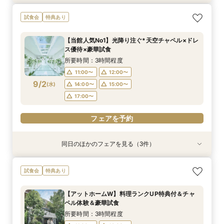
【10名～貸切可】絶品フレンチ試食付*挙式×会
迷ったらこちら『徹底比較*2件目以降の方にオ
【90分∼OK】〈2件目見学も◎〉豪華特典付*ク
【ペット婚に◎】大切なワンちゃんも一緒！貸切
初見学でも安心◎「即決なし」アップ額が少ない
試食会
特典あり
食プラン相談フェア
ススメ』見積もり相談会
イック相談会
会場で叶えよう
新プラン×試食付
所要時間：3時間程度
所要時間：3時間程度
所要時間：1時間30分程度
所要時間：3時間程度
所要時間：3時間程度
【当館人気No1】光降り注ぐ*天空チャペル×ドレ
9:00〜
9:00〜
9:00〜
9:00〜
9:00〜
9:30〜
9:30〜
9:30〜
9:30〜
9:15〜
ス優待×豪華試食
8/30
8/30
8/30
8/30
8/30
(
(
(
(
(
日
日
日
日
日
)
)
)
)
)
14:30〜
14:30〜
14:30〜
14:30〜
9:30〜
14:30〜
14:45〜
14:45〜
14:45〜
14:45〜
所要時間：3時間程度
18:00〜
18:00〜
18:00〜
18:00〜
18:00〜
11:00〜
12:00〜
9/2
(
水
)
14:00〜
15:00〜
フェアを予約
フェアを予約
フェアを予約
フェアを予約
フェアを予約
17:00〜
フェアを予約
同日のほかのフェアを見る（3件）
試食会
試食会
特典あり
特典あり
特典あり
【10名～貸切可】絶品フレンチ試食付*挙式×会
初見学でも安心◎「即決なし」アップ額が少ない
【90分～OK】〈2件目見学も◎〉豪華特典付*ク
試食会
特典あり
食プラン相談フェア
新プラン×試食付
イック相談会
所要時間：3時間程度
所要時間：3時間程度
所要時間：1時間30分程度
【アットホームW】料理ランクUP特典付＆チャ
11:00〜
11:00〜
11:00〜
12:00〜
12:00〜
12:00〜
ペル体験＆豪華試食
9/2
9/2
9/2
(
(
(
水
水
水
)
)
)
14:00〜
14:00〜
14:00〜
15:00〜
15:00〜
15:00〜
所要時間：3時間程度
17:00〜
17:00〜
17:00〜