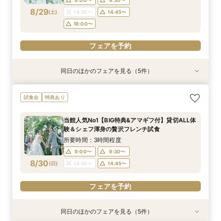
8/29
(
土
)
14:30〜
14:45〜
フェアを予約
フェアを予約
フェアを予約
18:00〜
フェアを予約
同日のほかのフェアを見る（5件）
試食会
試食会
試食会
試食会
試食会
特典あり
特典あり
特典あり
特典あり
特典あり
動画あり
【10名～貸切可】絶品フレンチ試食付*挙式×会
迷ったらこちら『徹底比較*2件目以降の方にオ
【90分∼OK】〈2件目見学も◎〉豪華特典付*ク
【ペット婚に◎】大切なワンちゃんも一緒！貸切
初見学でも安心◎「即決なし」アップ額が少ない
試食会
特典あり
食プラン相談フェア
ススメ』見積もり相談会
イック相談会
会場で叶えよう
新プラン×試食付
所要時間：3時間程度
所要時間：3時間程度
所要時間：1時間30分程度
所要時間：3時間程度
所要時間：3時間程度
当館人気No1【BIG特典&アマギフ付】貸切ALL体
9:00〜
9:00〜
9:00〜
9:00〜
9:00〜
9:30〜
9:30〜
9:30〜
9:30〜
9:15〜
験＆シェフ渾身の贅沢フレンチ試食
8/29
8/29
8/29
8/29
8/29
(
(
(
(
(
土
土
土
土
土
)
)
)
)
)
14:30〜
14:30〜
14:30〜
14:30〜
9:30〜
14:30〜
14:45〜
14:45〜
14:45〜
14:45〜
所要時間：3時間程度
18:00〜
18:00〜
18:00〜
18:00〜
18:00〜
9:00〜
9:30〜
8/30
(
日
)
14:30〜
14:45〜
フェアを予約
フェアを予約
フェアを予約
フェアを予約
フェアを予約
フェアを予約
同日のほかのフェアを見る（5件）
試食会
試食会
試食会
試食会
試食会
特典あり
特典あり
特典あり
特典あり
特典あり
動画あり