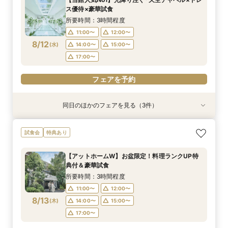
9:00〜
9:00〜
9:00〜
9:00〜
9:00〜
9:30〜
9:30〜
9:30〜
9:30〜
9:15〜
ス優待×豪華試食
8/11
8/11
8/11
8/11
8/11
(
(
(
(
(
火
火
火
火
火
)
)
)
)
)
14:30〜
14:30〜
14:30〜
14:30〜
9:30〜
14:30〜
14:45〜
14:45〜
14:45〜
14:45〜
所要時間：3時間程度
18:00〜
18:00〜
18:00〜
18:00〜
18:00〜
11:00〜
12:00〜
8/12
(
水
)
14:00〜
15:00〜
フェアを予約
フェアを予約
フェアを予約
フェアを予約
フェアを予約
17:00〜
フェアを予約
同日のほかのフェアを見る（3件）
試食会
試食会
特典あり
特典あり
特典あり
【10名～貸切可】絶品フレンチ試食付*挙式×会
初見学でも安心◎「即決なし」アップ額が少ない
【90分～OK】〈2件目見学も◎〉豪華特典付*ク
試食会
特典あり
食プラン相談フェア
新プラン×試食付
イック相談会
所要時間：3時間程度
所要時間：3時間程度
所要時間：1時間30分程度
【アットホームW】お盆限定！料理ランクUP特
11:00〜
11:00〜
11:00〜
12:00〜
12:00〜
12:00〜
典付＆豪華試食
8/12
8/12
8/12
(
(
(
水
水
水
)
)
)
14:00〜
14:00〜
14:00〜
15:00〜
15:00〜
15:00〜
所要時間：3時間程度
17:00〜
17:00〜
17:00〜
11:00〜
12:00〜
8/13
(
木
)
14:00〜
15:00〜
フェアを予約
フェアを予約
フェアを予約
17:00〜