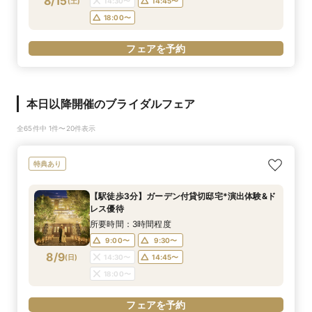
8/15
(
土
)
14:30〜
14:45〜
18:00〜
フェアを予約
本日以降開催のブライダルフェア
全65件中 1件〜20件表示
特典あり
【駅徒歩3分】ガーデン付貸切邸宅*演出体験&ド
レス優待
所要時間：3時間程度
9:00〜
9:30〜
8/9
(
日
)
14:30〜
14:45〜
18:00〜
フェアを予約