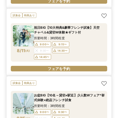
フェアを予約
試食会
特典あり
祝日BIG【10大特典&豪華フレンチ試食】天空
チャペル&貸切W体験★ギフト付
所要時間：3時間程度
9:00〜
9:15〜
8/11
(
火
)
9:30〜
14:30〜
14:45〜
フェアを予約
試食会
特典あり
お盆BIG【10名～貸切×駅近】少人数Wフェア*挙
式体験×絶品フレンチ試食
所要時間：3時間程度
9:00〜
9:30〜