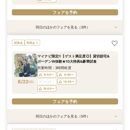
フェアを予約
同日のほかのフェアを見る（3件）
試食会
試食会
特典あり
特典あり
特典あり
【10名～貸切可】絶品フレンチ試食付*挙式×会
初見学でも安心◎「即決なし」アップ額が少ない
【90分～OK】〈2件目見学も◎〉豪華特典付*ク
試食会
特典あり
食プラン相談フェア
新プラン×試食付
イック相談会
所要時間：3時間程度
所要時間：3時間程度
所要時間：1時間30分程度
マイナビ限定!!【ゲスト満足度◎】貸切邸宅&
11:00〜
11:00〜
11:00〜
12:00〜
12:00〜
12:00〜
ガーデンW体験★10大特典&豪華試食
8/21
8/21
8/21
(
(
(
金
金
金
)
)
)
14:00〜
14:00〜
14:00〜
15:00〜
15:00〜
15:00〜
所要時間：3時間程度
17:00〜
17:00〜
17:00〜
9:00〜
9:30〜
8/22
(
土
)
14:30〜
14:45〜
フェアを予約
フェアを予約
フェアを予約
18:00〜
フェアを予約
同日のほかのフェアを見る（5件）
試食会
試食会
試食会
試食会
試食会
特典あり
特典あり
特典あり
特典あり
特典あり
動画あり