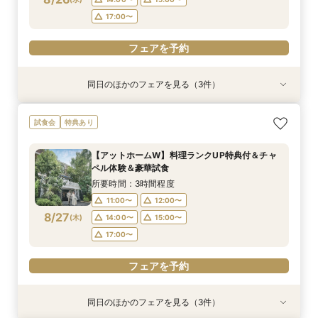
フェアを予約
フェアを予約
フェアを予約
フェアを予約
フェアを予約
17:00〜
フェアを予約
同日のほかのフェアを見る（3件）
試食会
試食会
特典あり
特典あり
特典あり
【10名～貸切可】絶品フレンチ試食付*挙式×会
初見学でも安心◎「即決なし」アップ額が少ない
【90分～OK】〈2件目見学も◎〉豪華特典付*ク
試食会
特典あり
食プラン相談フェア
新プラン×試食付
イック相談会
所要時間：3時間程度
所要時間：3時間程度
所要時間：1時間30分程度
【アットホームW】料理ランクUP特典付＆チャ
11:00〜
11:00〜
11:00〜
12:00〜
12:00〜
12:00〜
ペル体験＆豪華試食
8/26
8/26
8/26
(
(
(
水
水
水
)
)
)
14:00〜
14:00〜
14:00〜
15:00〜
15:00〜
15:00〜
所要時間：3時間程度
17:00〜
17:00〜
17:00〜
11:00〜
12:00〜
8/27
(
木
)
14:00〜
15:00〜
フェアを予約
フェアを予約
フェアを予約
17:00〜
フェアを予約
同日のほかのフェアを見る（3件）
試食会
試食会
特典あり
特典あり
特典あり