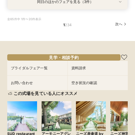
同日のほかのフェアを見る（3件）
試食会
試食会
特典あり
特典あり
特典あり
【10名～貸切可】絶品フレンチ試食付*挙式×会
初見学でも安心◎「即決なし」アップ額が少ない
【90分～OK】〈2件目見学も◎〉豪華特典付*ク
全65件中 1件〜20件表示
食プラン相談フェア
新プラン×試食付
イック相談会
次へ
1
2
3
4
所要時間：3時間程度
所要時間：3時間程度
所要時間：1時間30分程度
11:00〜
11:00〜
11:00〜
12:00〜
12:00〜
12:00〜
9/4
9/4
9/4
(
(
(
金
金
金
)
)
)
14:00〜
14:00〜
14:00〜
15:00〜
15:00〜
15:00〜
17:00〜
17:00〜
17:00〜
見学・相談予約
フェアを予約
フェアを予約
フェアを予約
ブライダルフェア一覧
資料請求
お問い合わせ
空き状況の確認
この式場を見ている人にオススメ
SUD restaurant
アーモニーアグレ
ニーズ表参道 by
ニーズ神宮前 b