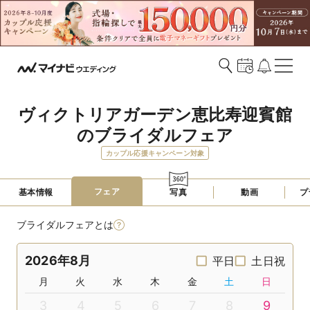
ヴィクトリアガーデン恵比寿迎賓館
のブライダルフェア
カップル応援キャンペーン対象
フェア
基本情報
写真
動画
プ
ブライダルフェアとは
2026年8月
平日
土日祝
月
火
水
木
金
土
日
3
4
5
6
7
8
9