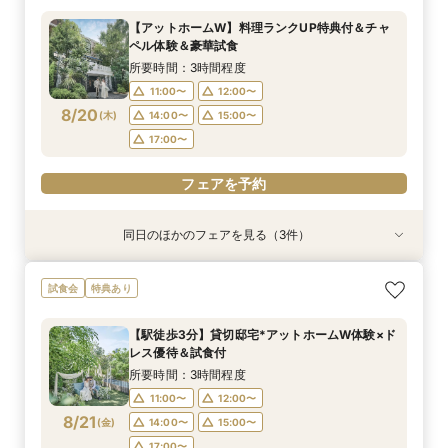
所要時間：3時間程度
所要時間：3時間程度
所要時間：1時間30分程度
【アットホームW】料理ランクUP特典付＆チャ
11:00〜
11:00〜
11:00〜
12:00〜
12:00〜
12:00〜
ペル体験＆豪華試食
8/19
8/19
8/19
(
(
(
水
水
水
)
)
)
14:00〜
14:00〜
14:00〜
15:00〜
15:00〜
15:00〜
所要時間：3時間程度
17:00〜
17:00〜
17:00〜
11:00〜
12:00〜
8/20
(
木
)
14:00〜
15:00〜
フェアを予約
フェアを予約
フェアを予約
17:00〜
フェアを予約
同日のほかのフェアを見る（3件）
試食会
試食会
特典あり
特典あり
特典あり
【10名～貸切可】絶品フレンチ試食付*挙式×会
初見学でも安心◎「即決なし」アップ額が少ない
【90分～OK】〈2件目見学も◎〉豪華特典付*ク
試食会
特典あり
食プラン相談フェア
新プラン×試食付
イック相談会
所要時間：3時間程度
所要時間：3時間程度
所要時間：1時間30分程度
【駅徒歩3分】貸切邸宅*アットホームW体験×ド
11:00〜
11:00〜
11:00〜
12:00〜
12:00〜
12:00〜
レス優待＆試食付
8/20
8/20
8/20
(
(
(
木
木
木
)
)
)
14:00〜
14:00〜
14:00〜
15:00〜
15:00〜
15:00〜
所要時間：3時間程度
17:00〜
17:00〜
17:00〜
11:00〜
12:00〜
8/21
(
金
)
14:00〜
15:00〜
フェアを予約
フェアを予約
フェアを予約
17:00〜