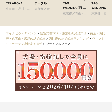
TERAKOYA
アーブル
T&G
T&G
WEDDING(旧 表
WEDDING(旧
東京都／品川・目
東京都／青山・表
参道TERRACE)
ルモニーソル
黒・浜松町・世田
参道・渋谷・原宿
東京都／青山・表
東京都／青山
表参道)
谷
参道・渋谷・原宿
参道・渋谷・
マイナビウエディング
>
結婚式場TOP
>
東京都の結婚式場
>
白金・恵比
寿・代官山・広尾の結婚式場
>
恵比寿の結婚式場ランキング
>
ヴィクト
リアガーデン恵比寿迎賓館
>
ブライダルフェア