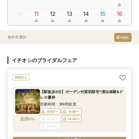
10
11
12
13
14
15
16
条件未選択
絞り込む
イチオシのブライダルフェア
特典あり
【駅徒歩3分】ガーデン付貸切邸宅*演出体験&ド
レス優待
所要時間：3時間程度
9:00〜
9:30〜
8/9
(
日
)
14:30〜
14:45〜
18:00〜