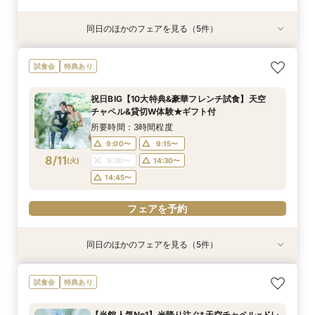
同日のほかのフェアを見る（5件）
試食会
試食会
試食会
試食会
試食会
特典あり
特典あり
特典あり
特典あり
特典あり
初見学でも安心◎「即決なし」アップ額が少ない
【10名～貸切】逸品の一皿を試食*挙式×会食プ
【ペット婚に◎】大切なワンちゃんも一緒！貸切
【90分∼OK】〈2件目見学も◎〉豪華特典付*ク
迷ったらこちら『徹底比較*2件目以降の方にオ
試食会
特典あり
新プラン×試食付
ラン相談フェア
会場で叶えよう
イック相談会
ススメ』見積もり相談会
所要時間：3時間程度
所要時間：3時間程度
所要時間：3時間程度
所要時間：1時間30分程度
所要時間：3時間程度
祝日BIG【10大特典&豪華フレンチ試食】天空
9:00〜
9:00〜
9:00〜
9:00〜
9:00〜
9:30〜
9:30〜
9:30〜
9:30〜
9:15〜
チャペル&貸切W体験★ギフト付
8/9
8/9
8/9
8/9
8/9
(
(
(
(
(
日
日
日
日
日
)
)
)
)
)
14:30〜
14:30〜
14:30〜
14:30〜
9:30〜
14:45〜
14:30〜
14:45〜
14:45〜
14:45〜
所要時間：3時間程度
18:00〜
18:00〜
18:00〜
18:00〜
18:00〜
9:00〜
9:15〜
8/11
(
火
)
9:30〜
14:30〜
フェアを予約
フェアを予約
フェアを予約
フェアを予約
フェアを予約
14:45〜
フェアを予約
同日のほかのフェアを見る（5件）
試食会
試食会
試食会
試食会
試食会
特典あり
特典あり
特典あり
特典あり
特典あり
動画あり
【10名～貸切可】絶品フレンチ試食付*挙式×会
迷ったらこちら『徹底比較*2件目以降の方にオ
【90分∼OK】〈2件目見学も◎〉豪華特典付*ク
【ペット婚に◎】大切なワンちゃんも一緒！貸切
初見学でも安心◎「即決なし」アップ額が少ない
試食会
特典あり
食プラン相談フェア
ススメ』見積もり相談会
イック相談会
会場で叶えよう
新プラン×試食付
所要時間：3時間程度
所要時間：3時間程度
所要時間：1時間30分程度
所要時間：3時間程度
所要時間：3時間程度
【当館人気No1】光降り注ぐ*天空チャペル×ドレ