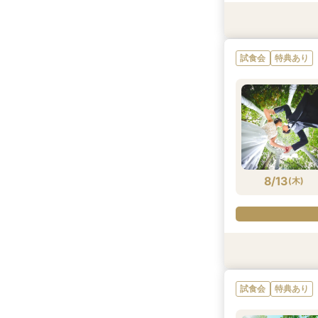
試食会
試食会
特典あり
特典あり
試食会
特典あり
8/11
8/11
(
(
火
火
)
)
8/13
(
木
)
試食会
特典あり
試食会
特典あり