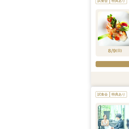
試食会
特典あり
8/8
8/8
(
(
土
土
)
)
8/9
(
日
)
試食会
試食会
特典あり
特典あり
試食会
特典あり