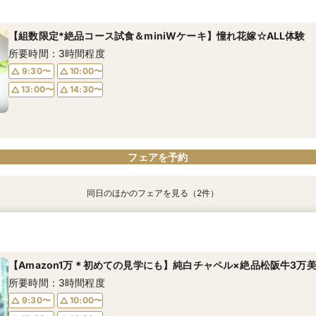
所要時間：3時間程度
所要時間：3時間程度
【組数限定*絶品コース試食＆miniWケーキ】憧れ花嫁☆ALL体験
9:30〜
9:30〜
10:00〜
10:00〜
所要時間：3時間程度
13:00〜
13:00〜
14:30〜
14:30〜
9:30〜
10:00〜
13:00〜
14:30〜
フェアを予約
フェアを予約
フェアを予約
同日のほかのフェアを見る（2件）
【1件目来館限定◆最大120万優待】選べる4スタイル
【10名75万円】家族結婚式★いま話題の少人数ウェディング
所要時間：3時間程度
所要時間：3時間程度
【Amazon1万＊初めての見学にも】純白チャペル×絶品松阪牛3万
9:30〜
9:30〜
10:00〜
10:00〜
所要時間：3時間程度
13:00〜
13:00〜
14:30〜
14:30〜
9:30〜
10:00〜