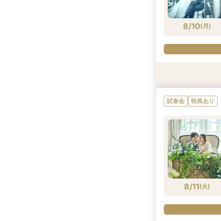
8/9
8/9
(
(
日
日
)
)
8/10
(
月
)
試食会
特典あり
試食会
特典あり
8/10
(
月
)
8/11
(
火
)