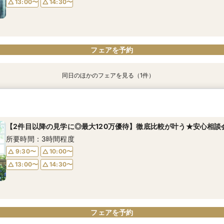
13:00〜
14:30〜
フェアを予約
フェアを予約
フェアを予約
同日のほかのフェアを見る（1件）
【10名75万円】家族結婚式★いま話題の少人数ウェディング
所要時間：3時間程度
【2件目以降の見学に◎最大120万優待】徹底比較が叶う★安心相談
9:30〜
10:00〜
所要時間：3時間程度
13:00〜
14:30〜
9:30〜
10:00〜
13:00〜
14:30〜
フェアを予約
フェアを予約