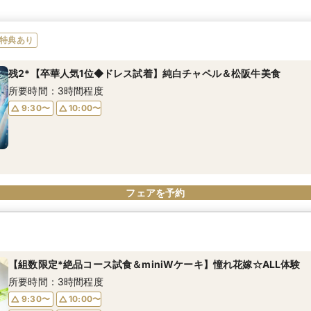
特典あり
残2*【卒華人気1位◆ドレス試着】純白チャペル＆松阪牛美食
所要時間：3時間程度
9:30〜
10:00〜
フェアを予約
【組数限定*絶品コース試食＆miniWケーキ】憧れ花嫁☆ALL体験
所要時間：3時間程度
9:30〜
10:00〜