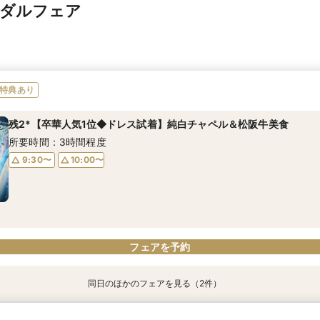
イダルフェア
特典あり
残2*【卒華人気1位◆ドレス試着】純白チャペル＆松阪牛美食
所要時間：3時間程度
9:30〜
10:00〜
フェアを予約
同日のほかのフェアを見る（2件）
【1件目来館限定◆最大120万優待】選べる4スタイル
【10名75万円】家族結婚式★いま話題の少人数ウェディング