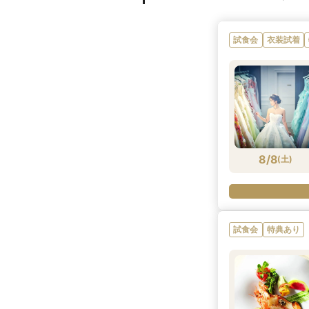
試食会
衣装試着
8/8
(
土
)
試食会
特典あり