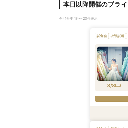
本日以降開催のブラ
全41件中 1件〜20件表示
試食会
衣装試着
8/8
(
土
)
試食会
試食会
特典あり
特典あり