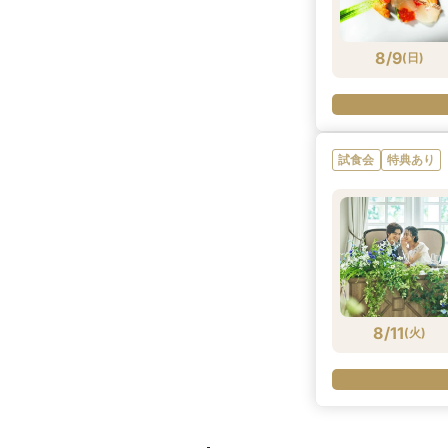
8/9
(
日
)
試食会
特典あり
8/11
(
火
)