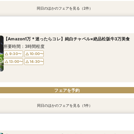
同日のほかのフェアを見る（2件）
【1件目来館限定◆最大120万優待】選べる4スタイル
【10名75万円】家族結婚式★いま話題の少人数ウェディング
所要時間：3時間程度
所要時間：3時間程度
【Amazon1万＊迷ったらコレ】純白チャペル×絶品松阪牛3万美食
9:30〜
9:30〜
10:00〜
10:00〜
所要時間：3時間程度
13:00〜
13:00〜
14:30〜
14:30〜
9:30〜
10:00〜
13:00〜
14:30〜
フェアを予約
フェアを予約
フェアを予約
同日のほかのフェアを見る（1件）
【10名75万円】家族結婚式★いま話題の少人数ウェディング
所要時間：3時間程度