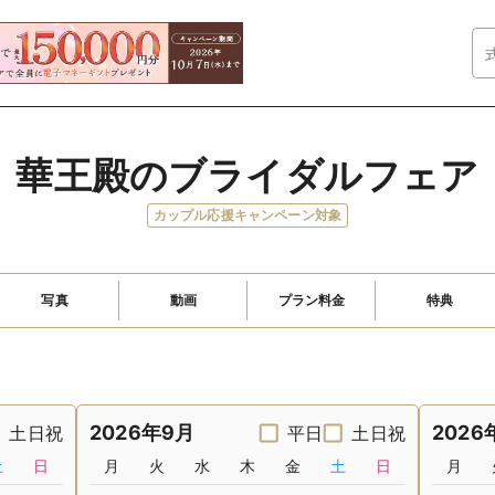
華王殿のブライダルフェア
カップル応援キャンペーン対象
写真
動画
プラン料金
特典
2026年9月
2026
土日祝
平日
土日祝
土
日
月
火
水
木
金
土
日
月