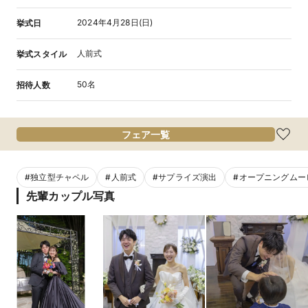
2024年4月28日(日)
挙式日
人前式
挙式スタイル
50名
招待人数
フェア一覧
#
独立型チャペル
#
人前式
#
サプライズ演出
#
オープニングムー
先輩カップル写真