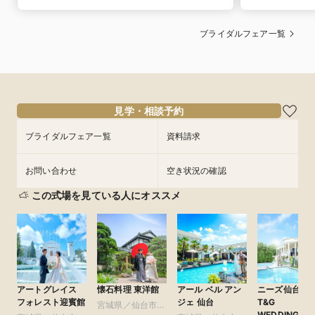
ブライダルフェア一覧
見学・相談予約
ブライダルフェア一覧
資料請求
お問い合わせ
空き状況の確認
この式場を見ている人にオススメ
アートグレイス
懐石料理 東洋館
アール ベル アン
ニーズ仙台 by
フォレスト迎賓館
ジェ 仙台
T&G
宮城県／仙台市及
WEDDING(旧