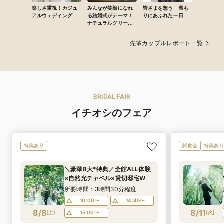
楽しさ重視！カジュ
みんなが笑顔になれ
皆さまを想う 温も
アルウェディング
る結婚式がテーマ！
りにあふれた一日
ナチュラルグリーン
に囲まれた“おふたり
らしい”あたたかい結
先輩カップルレポート一覧
婚式
BRIDAL FAIR
イチオシのフェア
特典あり
試食会
特典あ
＼豪華8大*特典／全館ALL体験
×自然光チャペル×貸切邸宅W
所要時間：3時間30分程度
10:00〜
14:45〜
8/8
8/11
(
土
)
15:00〜
(
火
)