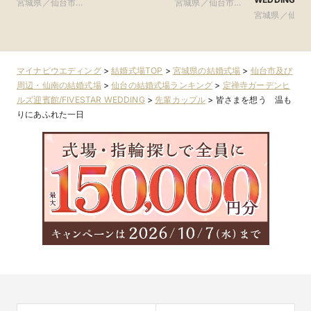
宮城県／仙台市及
び周辺・仙南
宮城県／仙台市及
アーカンジェ
び周辺・仙南
び周辺・仙南
宮城県／仙台
賓館 仙台)
び周辺・仙南
マイナビウエディング
>
結婚式場TOP
>
宮城県の結婚式場
>
仙台市及び
周辺・仙南の結婚式場
>
仙台の結婚式場ランキング
>
定禅寺ガーデンヒ
ルズ迎賓館/FIVESTAR WEDDING
>
先輩カップル
>
皆さまを想う 温も
りにあふれた一日