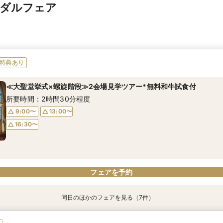
イダルフェア
特典あり
≪大聖堂挙式×螺旋階段≫2会場見学ツアー*無料和牛試食付
所要時間：2時間30分程度
9:00〜
13:00〜
16:30〜
フェアを予約
同日のほかのフェアを見る（7件）
特典あり
特典あり
特典あり
特典あり
≪1軒目見学がお得≫お祝いギフト付☆ゼロからわかる*和牛試食付
≪45分で完結≫営業なし、見るだけOKの自由な見学会
≪螺旋階段入場*花嫁体験≫最大150万特典＆ミシュラン逸品試食
≪迷ったらこのフェア≫螺旋階段×最大150万優待×無料和牛試食
≪オンライン相談≫30分～OK！会場/金額/日程*聞きたいことだけ
≪マイナビ限定フェア≫試食付*3会場見学キャンペーン／BIGフェ
＼お盆限定／選べる人気5会場×4挙式スタイル体験！一気見ツアー