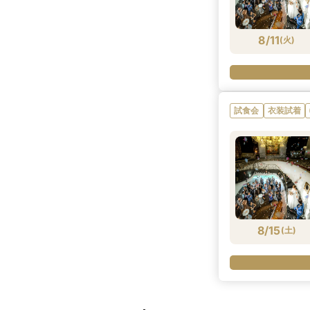
8/11
(
火
)
試食会
衣装試着
8/15
(
土
)