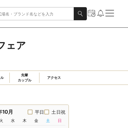
フェア
先輩

ャル
アクセス
カップル
年10月
平日
土日祝
火
水
木
金
土
日