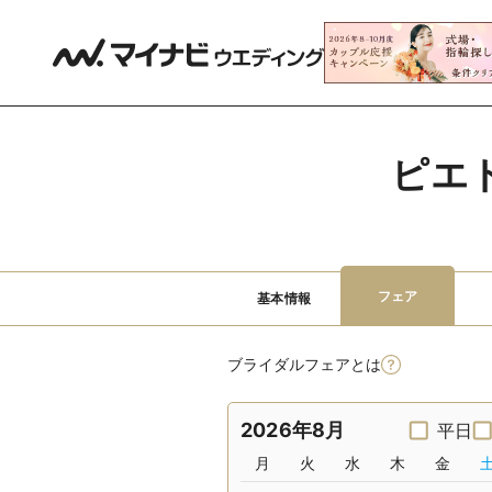
ピエ
フェア
基本情報
ブライダルフェアとは
2026年8月
平日
月
火
水
木
金