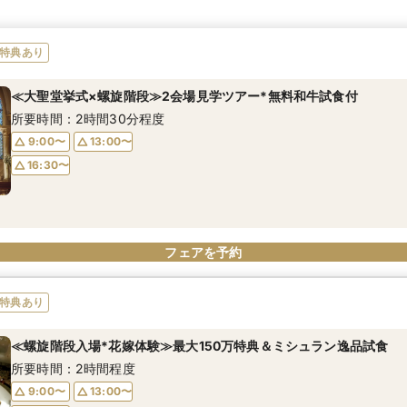
特典あり
≪大聖堂挙式×螺旋階段≫2会場見学ツアー*無料和牛試食付
所要時間：2時間30分程度
9:00〜
13:00〜
16:30〜
フェアを予約
特典あり
≪螺旋階段入場*花嫁体験≫最大150万特典＆ミシュラン逸品試食
所要時間：2時間程度
9:00〜
13:00〜