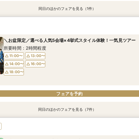
同日のほかのフェアを見る（1件）
＼お盆限定／選べる人気5会場×4挙式スタイル体験！一気見ツアー
所要時間：2時間程度
＼お盆限定／選べる人気5会場×4挙式スタイル体験！一気見ツアー
11:00〜
13:00〜
所要時間：2時間程度
14:00〜
16:00〜
11:00〜
13:00〜
18:00〜
14:00〜
16:00〜
18:00〜
フェアを予約
フェアを予約
同日のほかのフェアを見る（7件）
≪オンライン相談≫30分～OK！会場/金額/日程*聞きたいことだけ
≪ドレス試着付≫札幌花嫁に人気の衣装試着*最大150万優待
≪夜遅い時間からOK≫お仕事＆デート帰り／1時間でご案内可能
≪1軒目見学がお得≫お祝いギフト付☆ゼロからわかる
≪大聖堂挙式×螺旋階段≫2会場見学ツアー*
≪迷ったらこのフェア≫螺旋階段×最大150万優待
≪螺旋階段入場*花嫁体験≫≫料理高評価◎最大150万特典
所要時間：1時間程度
所要時間：2時間程度
所要時間：2時間程度
所要時間：2時間程度
所要時間：2時間程度
所要時間：2時間程度
所要時間：2時間程度