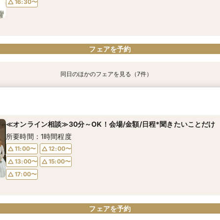
16:30〜
フェアを予約
フェアを予約
フェアを予約
フェアを予約
フェアを予約
フェアを予約
フェアを予約
フェアを予約
同日のほかのフェアを見る（7件）
特典あり
特典あり
特典あり
特典あり
≪1軒目見学がお得≫お祝いギフト付☆ゼロからわかる*和牛試食付
≪45分で完結≫営業なし、見るだけOKの自由な見学会
≪大聖堂挙式×螺旋階段≫2会場見学ツアー*無料和牛試食付
≪迷ったらこのフェア≫螺旋階段×最大150万優待×無料和牛試食
≪オンライン相談≫30分～OK！会場/金額/日程*聞きたいことだけ
≪マイナビ限定フェア≫試食付*3会場見学キャンペーン／BIGフェ
＼お盆限定／選べる人気5会場×4挙式スタイル体験！一気見ツアー
所要時間：2時間程度
所要時間：50分程度
所要時間：2時間30分程度
所要時間：2時間程度
所要時間：1時間程度
所要時間：2時間30分程度
所要時間：2時間程度
≪オンライン相談≫30分～OK！会場/金額/日程*聞きたいことだけ
11:00〜
9:00〜
9:00〜
9:00〜
9:00〜
9:00〜
9:00〜
13:00〜
12:00〜
13:00〜
13:00〜
12:00〜
13:00〜
13:00〜
所要時間：1時間程度
16:30〜
15:00〜
16:30〜
16:30〜
13:00〜
16:30〜
16:30〜
16:30〜
15:00〜
11:00〜
12:00〜
18:00〜
17:00〜
13:00〜
15:00〜
17:00〜
フェアを予約
フェアを予約
フェアを予約
フェアを予約
フェアを予約
フェアを予約
フェアを予約
フェアを予約