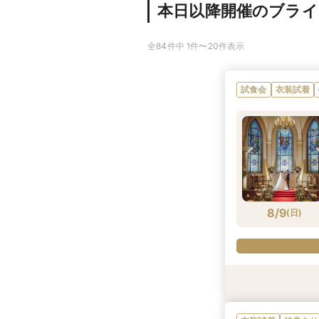
本日以降開催のブラ
全84件中 1件〜20件表示
試食会
衣装試着
8/9
(
日
)
試食会
特典あり
試食会
試食会
特典あり
試食会
試食会
衣装試着
衣装試着
衣装試着
衣装試着
特典あり