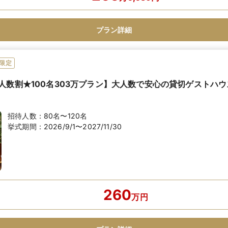
プラン詳細
限定
人数割★100名303万プラン】大人数で安心の貸切ゲストハ
招待人数：
80名〜120名
挙式期間：
2026/9/1〜2027/11/30
260
万
円