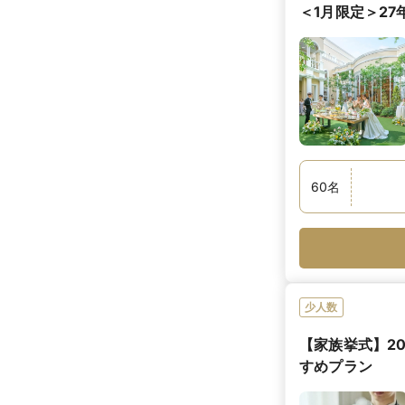
＜1月限定＞27
60
名
少人数
【家族挙式】2
すめプラン