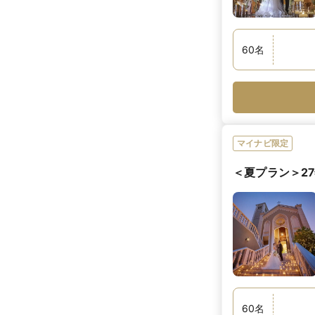
60
名
マイナビ限定
＜夏プラン＞27
60
名