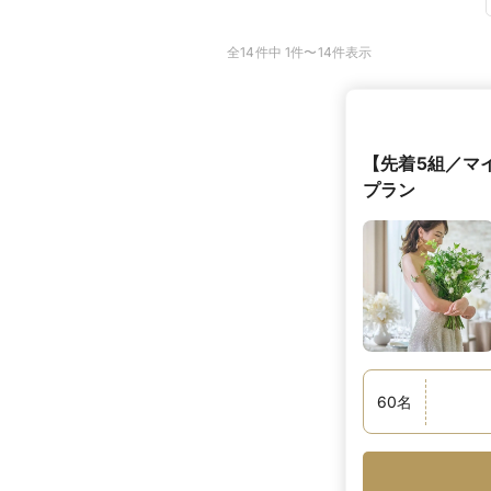
全14件中 1件〜14件表示
【先着5組／マ
プラン
60
名