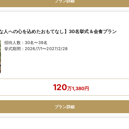
プラン詳細
な人への心を込めたおもてなし】30名挙式＆会食プラン
招待人数：
30名〜39名
挙式期間：
2026/7/1〜2027/2/28
120
万
1,380
円
プラン詳細