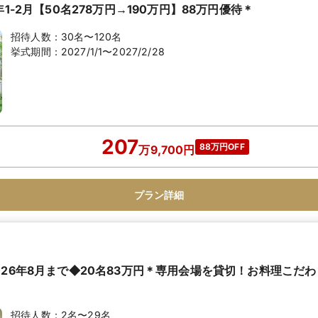
年1-2月【50名278万円→190万円】88万円優待＊
招待人数：
30名〜120名
挙式期間：
2027/1/1〜2027/2/28
207
88万円OFF
万
9,700
円
プラン詳細
026年8月まで◆20名83万円＊専用会場を貸切！お料理こだ
招待人数：
2名〜29名