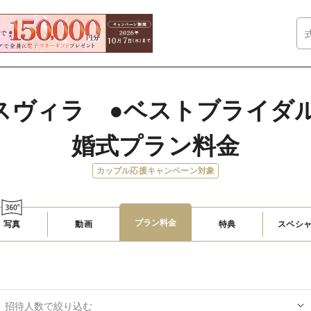
スヴィラ　●ベストブライダル
婚式プラン料金
カップル応援キャンペーン対象
プラン料金
写真
動画
特典
スペシ