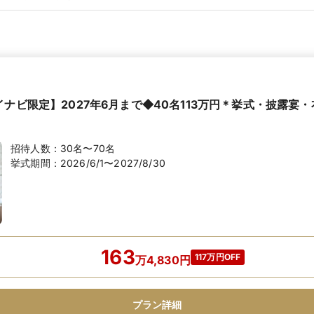
イナビ限定】2027年6月まで◆40名113万円＊挙式・披露宴
招待人数：
30名〜70名
挙式期間：
2026/6/1〜2027/8/30
163
117万円OFF
万
4,830
円
プラン詳細