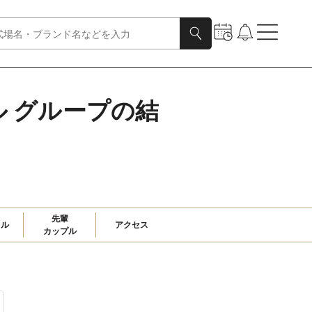
 グループの結
先輩

ャル
アクセス
カップル