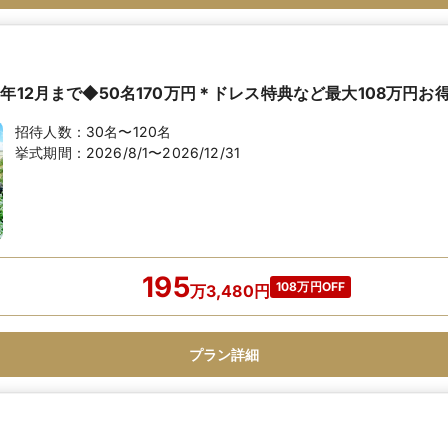
年12月まで◆50名170万円＊ドレス特典など最大108万円お
招待人数：
30名〜120名
挙式期間：
2026/8/1〜2026/12/31
195
108万円OFF
万
3,480
円
プラン詳細