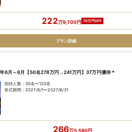
222
70万円OFF
万
9,700
円
プラン詳細
年6月～8月【50名278万円→241万円】37万円優待＊
招待人数：
30名〜120名
挙式期間：
2027/6/1〜2027/8/31
266
万
5,580
円