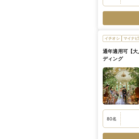
イチオシ
マイナビ
通年適用可【大
ディング
80
名