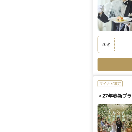
20
名
マイナビ限定
＜27年春新プラ