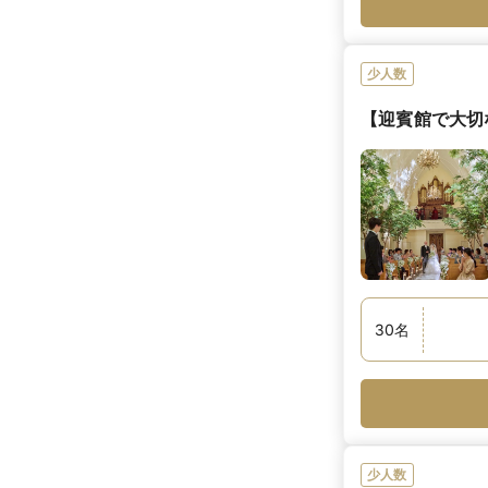
少人数
【迎賓館で大切
30
名
少人数