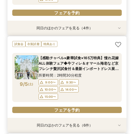
フェアを予約
同日のほかのフェアを見る（4件）
試食会
試食会
衣装試着
試食会
衣装試着
衣装試着
特典あり
特典あり
特典あり
特典あり
【初めての見学もオススメ】全館見学＆見積もり
【10名58万円◆限定プラン紹介】少人数ウエ
【ドレス特典付】全館ゆったり見学×挙式体験×
【料理重視のお二人へ】全館開放見学&4万試食
試食会
衣装試着
特典あり
相談＆絶品試食付
ディング相談フェア
花嫁ドレス診断
付フェア♪
所要時間：2時間40分程度
所要時間：2時間30分程度
所要時間：2時間30分程度
所要時間：2時間40分程度
【感動チャペル×豪華試食×165万特典】憧れ花嫁
12:00〜
11:00〜
11:00〜
11:00〜
14:00〜
13:00〜
12:00〜
13:30〜
ALL体験フェア◆牛フィレ＆オマール海老など京
9/4
9/4
9/4
9/4
フレンチ贅沢試食付＆最新インポートドレス展示
(
(
(
(
金
金
金
金
)
)
)
)
14:00〜
16:00〜
15:00〜
13:00〜
14:00〜
15:00〜
17:30〜
付きBIGフェア
所要時間：2時間30分程度
フェアを予約
フェアを予約
フェアを予約
フェアを予約
9:00〜
9:30〜
9/5
(
土
)
10:00〜
14:00〜
15:00〜
フェアを予約
同日のほかのフェアを見る（6件）
試食会
試食会
試食会
試食会
試食会
試食会
衣装試着
衣装試着
特典あり
衣装試着
衣装試着
衣装試着
特典あり
特典あり
特典あり
特典あり
特典あり