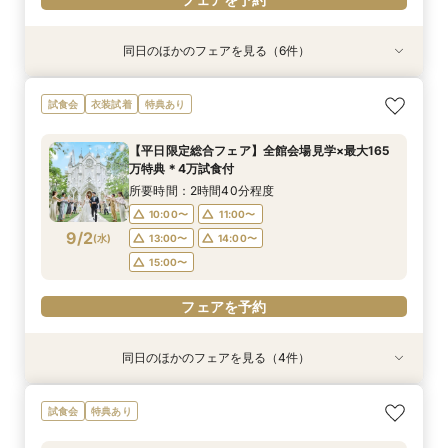
同日のほかのフェアを見る（6件）
試食会
試食会
試食会
試食会
試食会
特典あり
特典あり
衣装試着
衣装試着
特典あり
衣装試着
特典あり
特典あり
特典あり
LGBTQ＋FRIENDLY*レインボーウェディング
【子供と一緒に結婚式】ファミリー婚★キッズス
【予算重視のお二人】全館見学＆見積り相談付き
【家族で挙式＆会食】当館で一番お得な57万円プ
【初めての見学も安心】全館見学＆予算相談＆4
【自宅で60分】3邸宅を比較解説！予算×準備オ
試食会
衣装試着
特典あり
フェア
ペース付フェア
フェア（試食付）
ラン紹介フェア
万試食付フェア
ンライン相談会
所要時間：2時間30分程度
所要時間：2時間30分程度
所要時間：2時間30分程度
所要時間：2時間30分程度
所要時間：2時間30分程度
所要時間：1時間程度
【平日限定総合フェア】全館会場見学×最大165
16:00〜
9:00〜
9:00〜
9:00〜
9:00〜
8:45〜
14:00〜
14:00〜
14:00〜
10:00〜
10:00〜
17:00〜
万特典＊4万試食付
8/30
8/30
8/30
8/30
8/30
8/30
(
(
(
(
(
(
日
日
日
日
日
日
)
)
)
)
)
)
14:00〜
14:00〜
18:00〜
15:00〜
15:00〜
19:00〜
15:00〜
15:00〜
所要時間：2時間40分程度
16:00〜
17:00〜
10:00〜
11:00〜
フェアを予約
フェアを予約
フェアを予約
フェアを予約
9/2
(
水
)
13:00〜
14:00〜
フェアを予約
フェアを予約
15:00〜
フェアを予約
同日のほかのフェアを見る（4件）
試食会
試食会
衣装試着
試食会
衣装試着
衣装試着
衣装試着
特典あり
特典あり
特典あり
特典あり
【初めての見学もオススメ】全館見学＆見積もり
【10名58万円◆限定プラン紹介】少人数ウエ
【ドレス特典付】全館ゆったり見学×挙式体験×
【マタニティＷ相談会】半年以内ＯＫ＆最大155
試食会
特典あり
相談＆絶品試食付
ディング相談フェア
花嫁ドレス診断
万優待付フェア
所要時間：2時間40分程度
所要時間：2時間30分程度
所要時間：2時間30分程度
所要時間：2時間30分程度