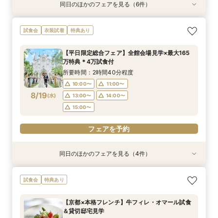
同日のほかのフェアを見る（6件）
試食会
試食会
試食会
試食会
試食会
特典あり
特典あり
衣装試着
衣装試着
特典あり
衣装試着
特典あり
特典あり
特典あり
LGBTQ＋FRIENDLY*レインボーウェディング
【子供と一緒に結婚式】ファミリー婚★キッズス
【予算重視のお二人】全館見学＆見積り相談付き
【家族で挙式＆会食】当館で一番お得な57万円プ
【初めての見学も安心】全館見学＆予算相談＆4
【自宅で60分】3邸宅を比較解説！予算×準備オ
試食会
衣装試着
特典あり
フェア
ペース付フェア
フェア（試食付）
ラン紹介フェア
万試食付フェア
ンライン相談会
所要時間：2時間30分程度
所要時間：2時間30分程度
所要時間：2時間30分程度
所要時間：2時間30分程度
所要時間：2時間30分程度
所要時間：1時間程度
【平日限定総合フェア】全館会場見学×最大165
16:00〜
9:00〜
9:00〜
9:00〜
9:00〜
8:45〜
14:00〜
14:00〜
14:00〜
10:00〜
10:00〜
17:00〜
万特典＊4万試食付
8/16
8/16
8/16
8/16
8/16
8/16
(
(
(
(
(
(
日
日
日
日
日
日
)
)
)
)
)
)
14:00〜
14:00〜
18:00〜
15:00〜
15:00〜
19:00〜
15:00〜
15:00〜
所要時間：2時間40分程度
16:00〜
17:00〜
10:00〜
11:00〜
フェアを予約
フェアを予約
フェアを予約
フェアを予約
8/19
(
水
)
13:00〜
14:00〜
フェアを予約
フェアを予約
15:00〜
フェアを予約
同日のほかのフェアを見る（4件）
試食会
試食会
衣装試着
試食会
衣装試着
衣装試着
衣装試着
特典あり
特典あり
特典あり
特典あり
【初めての見学もオススメ】全館見学＆見積もり
【10名58万円◆限定プラン紹介】少人数ウエ
【ドレス特典付】全館ゆったり見学×挙式体験×
【マタニティＷ相談会】半年以内ＯＫ＆最大155
試食会
特典あり
相談＆絶品試食付
ディング相談フェア
花嫁ドレス診断
万優待付フェア
所要時間：2時間40分程度
所要時間：2時間30分程度
所要時間：2時間30分程度
所要時間：2時間30分程度
【京都×本格フレンチ】牛フィレ・オマール試食
12:00〜
11:00〜
11:00〜
11:00〜
14:00〜
13:00〜
13:00〜
13:30〜
＆貸切邸宅見学