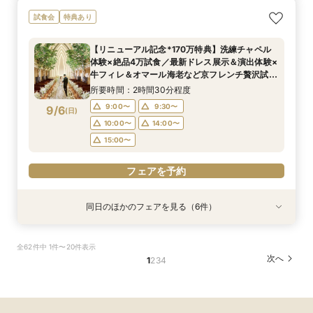
【マタニティＷ相談会】半年以内ＯＫ＆最大155
【ペットと一緒の結婚式】大切な家族も一緒の結
【家族で挙式＆会食】当館で一番お得な57万円プ
【初めての見学も安心】全館見学＆予算相談＆4
【料理重視◎】京フレンチハーフコース試食付
【ドレス試着付】憧れのDESTINY LINE★最高峰
試食会
特典あり
万優待付フェア
婚式をご提案
ラン紹介フェア
万試食付フェア
フェア（4万相当）
ドレス体験付フェア
所要時間：2時間30分程度
所要時間：2時間30分程度
所要時間：2時間30分程度
所要時間：2時間30分程度
所要時間：2時間30分程度
所要時間：2時間30分程度
【リニューアル記念*170万特典】洗練チャペル
9:00〜
9:00〜
9:00〜
9:00〜
9:00〜
9:00〜
10:00〜
10:00〜
14:00〜
10:00〜
11:00〜
9:30〜
体験×絶品4万試食／最新ドレス展示＆演出体験×
9/5
9/5
9/5
9/5
9/5
9/5
牛フィレ＆オマール海老など京フレンチ贅沢試食
(
(
(
(
(
(
土
土
土
土
土
土
)
)
)
)
)
)
14:00〜
14:00〜
14:00〜
14:00〜
14:00〜
15:00〜
15:00〜
15:00〜
15:00〜
付きBIGブライダルフェア
所要時間：2時間30分程度
16:00〜
17:00〜
17:00〜
フェアを予約
フェアを予約
フェアを予約
9:00〜
9:30〜
9/6
(
日
)
フェアを予約
フェアを予約
フェアを予約
10:00〜
14:00〜
15:00〜
フェアを予約
同日のほかのフェアを見る（6件）
試食会
試食会
試食会
試食会
試食会
特典あり
特典あり
衣装試着
衣装試着
特典あり
衣装試着
特典あり
特典あり
特典あり
LGBTQ＋FRIENDLY*レインボーウェディング
【子供と一緒に結婚式】ファミリー婚★キッズス
【予算重視のお二人】全館見学＆見積り相談付き
【家族で挙式＆会食】当館で一番お得な57万円プ
【初めての見学も安心】全館見学＆予算相談＆4
【自宅で60分】3邸宅を比較解説！予算×準備オ
全62件中 1件〜20件表示
フェア
ペース付フェア
フェア（試食付）
ラン紹介フェア
万試食付フェア
ンライン相談会
次へ
1
2
3
4
所要時間：2時間30分程度
所要時間：2時間30分程度
所要時間：2時間30分程度
所要時間：2時間30分程度
所要時間：2時間30分程度
所要時間：1時間程度
16:00〜
9:00〜
9:00〜
9:00〜
9:00〜
8:45〜
14:00〜
14:00〜
14:00〜
10:00〜
10:00〜
17:00〜
9/6
9/6
9/6
9/6
9/6
9/6
(
(
(
(
(
(
日
日
日
日
日
日
)
)
)
)
)
)
14:00〜
14:00〜
18:00〜
15:00〜
15:00〜
19:00〜
15:00〜
15:00〜