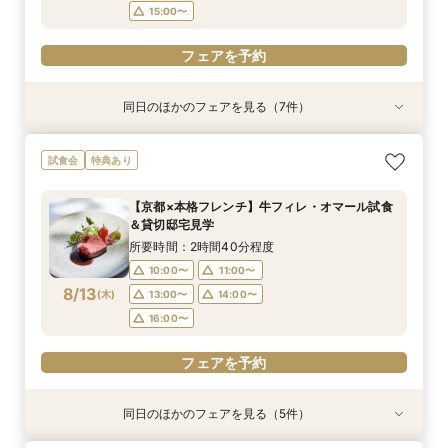
15:00〜
フェアを予約
同日のほかのフェアを見る（7件）
試食会
試食会
試食会
試食会
試食会
試食会
試食会
衣装試着
衣装試着
衣装試着
特典あり
衣装試着
衣装試着
衣装試着
特典あり
特典あり
特典あり
特典あり
特典あり
特典あり
【ペットと一緒の結婚式】大切な家族も一緒の結
【子供と一緒に結婚式】ファミリー婚★キッズス
【予算重視のお二人】全館見学＆見積り相談付き
【家族で挙式＆会食】当館で一番お得な57万円プ
【初めての見学も安心】全館見学＆予算相談＆4
【料理重視◎】京フレンチハーフコース試食付
【ドレス試着付】憧れのDESTINY LINE★最高峰
試食会
特典あり
婚式をご提案
ペース付フェア
フェア（試食付）
ラン紹介フェア
万試食付フェア
フェア（4万相当）
ドレス体験付フェア
所要時間：2時間30分程度
所要時間：2時間30分程度
所要時間：2時間30分程度
所要時間：2時間30分程度
所要時間：2時間30分程度
所要時間：2時間30分程度
所要時間：2時間30分程度
【京都×本格フレンチ】牛フィレ・オマール試食
9:00〜
9:00〜
9:00〜
9:00〜
9:00〜
9:00〜
9:00〜
14:00〜
14:00〜
10:00〜
10:00〜
14:00〜
10:00〜
9:30〜
＆貸切邸宅見学
8/11
8/11
8/11
8/11
8/11
8/11
8/11
(
(
(
(
(
(
(
火
火
火
火
火
火
火
)
)
)
)
)
)
)
14:00〜
14:00〜
14:00〜
14:00〜
15:00〜
15:00〜
15:00〜
15:00〜
15:00〜
15:00〜
所要時間：2時間40分程度
16:00〜
17:00〜
17:00〜
10:00〜
11:00〜
フェアを予約
フェアを予約
フェアを予約
フェアを予約
8/13
(
木
)
13:00〜
14:00〜
フェアを予約
フェアを予約
フェアを予約
16:00〜
フェアを予約
同日のほかのフェアを見る（5件）
試食会
試食会
試食会
試食会
試食会
衣装試着
特典あり
衣装試着
衣装試着
衣装試着
特典あり
特典あり
特典あり
特典あり