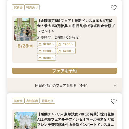
【初めての見学もオススメ】全館見学＆見積もり
【料理重視のお二人へ】全館開放見学&4万試食
【マタニティＷ相談会】半年以内ＯＫ＆最大155
【ペットと一緒の結婚式】大切な家族も一緒の結
【予算重視の方◎】平日限定プラン紹介（最大
試食会
特典あり
相談＆絶品試食付
付フェア♪
万優待付フェア
婚式をご提案
155万優待）フェア
所要時間：2時間40分程度
所要時間：2時間40分程度
所要時間：2時間30分程度
所要時間：2時間30分程度
所要時間：2時間30分程度
【金曜限定BIGフェア】最新ドレス展示＆4万試
12:00〜
12:00〜
11:00〜
11:00〜
11:00〜
13:00〜
12:00〜
13:00〜
14:30〜
13:00〜
食＊最大150万特典＜1件目見学で挙式料金全額プ
8/27
8/27
8/27
8/27
8/27
レゼント＞
(
(
(
(
(
木
木
木
木
木
)
)
)
)
)
14:00〜
14:00〜
16:00〜
14:00〜
13:00〜
14:00〜
15:00〜
15:00〜
所要時間：2時間40分程度
17:00〜
フェアを予約
フェアを予約
フェアを予約
フェアを予約
10:00〜
11:00〜
8/28
(
金
)
フェアを予約
13:00〜
14:00〜
16:00〜
フェアを予約
同日のほかのフェアを見る（4件）
試食会
試食会
衣装試着
試食会
衣装試着
衣装試着
特典あり
特典あり
特典あり
特典あり
【初めての見学もオススメ】全館見学＆見積もり
【10名58万円◆限定プラン紹介】少人数ウエ
【ドレス特典付】全館ゆったり見学×挙式体験×
【料理重視のお二人へ】全館開放見学&4万試食
試食会
衣装試着
特典あり
相談＆絶品試食付
ディング相談フェア
花嫁ドレス診断
付フェア♪
所要時間：2時間40分程度
所要時間：2時間30分程度
所要時間：2時間30分程度
所要時間：2時間40分程度
【感動チャペル×豪華試食×165万特典】憧れ花嫁
12:00〜
11:00〜
11:00〜
11:00〜
14:00〜
13:00〜
12:00〜
13:30〜
ALL体験フェア◆牛フィレ＆オマール海老など京
8/28
8/28
8/28
8/28
フレンチ贅沢試食付＆最新インポートドレス展示
(
(
(
(
金
金
金
金
)
)
)
)
14:00〜
16:00〜
15:00〜
13:00〜
14:00〜
15:00〜
17:30〜