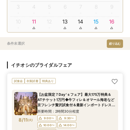
3
4
5
6
7
8
9
10
11
12
13
14
15
16
条件未選択
絞り込む
イチオシのブライダルフェア
試食会
衣装試着
特典あり
【お盆限定７Day‘ｓフェア】最大175万特典＆
ATチケット1万円◆牛フィレ＆オマール海老など
京フレンチ贅沢試食付＆最新インポートドレス展
示付きBIGフェア
所要時間：2時間30分程度
9:00〜
9:30〜
8/11
(
火
)
10:00〜
14:00〜