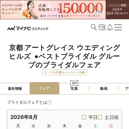
京都 アートグレイス ウエディング
ヒルズ  ●ベストブライダル グルー
プのブライダルフェア
カップル応援キャンペーン対象
フェア
基本情報
写真
動画
プ
ブライダルフェアとは
2026年8月
平日
土日祝
月
火
水
木
金
土
日