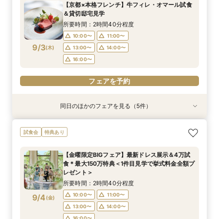
【京都×本格フレンチ】牛フィレ・オマール試食
12:00〜
11:00〜
11:00〜
11:00〜
14:00〜
13:00〜
13:00〜
13:30〜
＆貸切邸宅見学
9/2
9/2
9/2
9/2
(
(
(
(
水
水
水
水
)
)
)
)
14:00〜
16:00〜
14:00〜
15:00〜
15:00〜
17:30〜
所要時間：2時間40分程度
10:00〜
11:00〜
フェアを予約
フェアを予約
フェアを予約
フェアを予約
9/3
(
木
)
13:00〜
14:00〜
16:00〜
フェアを予約
同日のほかのフェアを見る（5件）
試食会
試食会
試食会
試食会
試食会
衣装試着
特典あり
衣装試着
衣装試着
衣装試着
特典あり
特典あり
特典あり
特典あり
【初めての見学もオススメ】全館見学＆見積もり
【料理重視のお二人へ】全館開放見学&4万試食
【マタニティＷ相談会】半年以内ＯＫ＆最大155
【ペットと一緒の結婚式】大切な家族も一緒の結
【予算重視の方◎】平日限定プラン紹介（最大
試食会
特典あり
相談＆絶品試食付
付フェア♪
万優待付フェア
婚式をご提案
155万優待）フェア
所要時間：2時間40分程度
所要時間：2時間40分程度
所要時間：2時間30分程度
所要時間：2時間30分程度
所要時間：2時間30分程度
【金曜限定BIGフェア】最新ドレス展示＆4万試
12:00〜
12:00〜
11:00〜
11:00〜
11:00〜
13:00〜
12:00〜
13:00〜
14:30〜
13:00〜
食＊最大150万特典＜1件目見学で挙式料金全額プ
9/3
9/3
9/3
9/3
9/3
レゼント＞
(
(
(
(
(
木
木
木
木
木
)
)
)
)
)
14:00〜
14:00〜
16:00〜
14:00〜
13:00〜
14:00〜
15:00〜
15:00〜
所要時間：2時間40分程度
17:00〜
フェアを予約
フェアを予約
フェアを予約
フェアを予約
10:00〜
11:00〜
9/4
(
金
)
フェアを予約
13:00〜
14:00〜
16:00〜