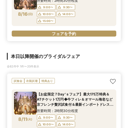
所要時間：2時間30分程度
9:00〜
9:30〜
8/16
(
日
)
10:00〜
14:00〜
15:00〜
フェアを予約
本日以降開催のブライダルフェア
全62件中 1件〜20件表示
試食会
衣装試着
特典あり
【お盆限定７Day‘ｓフェア】最大175万特典＆
ATチケット1万円◆牛フィレ＆オマール海老など
京フレンチ贅沢試食付＆最新インポートドレス展
示付きBIGフェア
所要時間：2時間30分程度
9:00〜
9:30〜
8/11
(
火
)
10:00〜
14:00〜