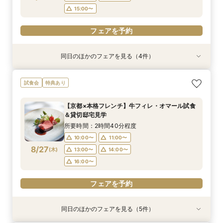
フェアを予約
フェアを予約
15:00〜
フェアを予約
同日のほかのフェアを見る（4件）
試食会
試食会
衣装試着
試食会
衣装試着
衣装試着
衣装試着
特典あり
特典あり
特典あり
特典あり
【初めての見学もオススメ】全館見学＆見積もり
【10名58万円◆限定プラン紹介】少人数ウエ
【ドレス特典付】全館ゆったり見学×挙式体験×
【マタニティＷ相談会】半年以内ＯＫ＆最大155
試食会
特典あり
相談＆絶品試食付
ディング相談フェア
花嫁ドレス診断
万優待付フェア
所要時間：2時間40分程度
所要時間：2時間30分程度
所要時間：2時間30分程度
所要時間：2時間30分程度
【京都×本格フレンチ】牛フィレ・オマール試食
12:00〜
11:00〜
11:00〜
11:00〜
14:00〜
13:00〜
13:00〜
13:30〜
＆貸切邸宅見学
8/26
8/26
8/26
8/26
(
(
(
(
水
水
水
水
)
)
)
)
14:00〜
16:00〜
14:00〜
15:00〜
15:00〜
17:30〜
所要時間：2時間40分程度
10:00〜
11:00〜
フェアを予約
フェアを予約
フェアを予約
フェアを予約
8/27
(
木
)
13:00〜
14:00〜
16:00〜
フェアを予約
同日のほかのフェアを見る（5件）
試食会
試食会
試食会
試食会
試食会
衣装試着
特典あり
衣装試着
衣装試着
衣装試着
特典あり
特典あり
特典あり
特典あり