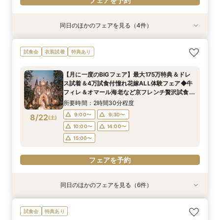
フェアを予約
同日のほかのフェアを見る（4件）
試食会
試食会
衣装試着
試食会
衣装試着
衣装試着
特典あり
特典あり
特典あり
特典あり
【初めての見学もオススメ】全館見学＆見積もり
【10名58万円◆限定プラン紹介】少人数ウエ
【ドレス特典付】全館ゆったり見学×挙式体験×
【料理重視のお二人へ】全館開放見学&4万試食
試食会
衣装試着
特典あり
相談＆絶品試食付
ディング相談フェア
花嫁ドレス診断
付フェア♪
所要時間：2時間40分程度
所要時間：2時間30分程度
所要時間：2時間30分程度
所要時間：2時間40分程度
【月に一度のBIGフェア】最大175万特典＆ドレ
12:00〜
11:00〜
11:00〜
11:00〜
14:00〜
13:00〜
12:00〜
13:30〜
ス試着＆4万試食付憧れ花嫁ALL体験フェア◆牛
8/21
8/21
8/21
8/21
フィレ＆オマール海老など京フレンチ贅沢試食付
(
(
(
(
金
金
金
金
)
)
)
)
14:00〜
16:00〜
15:00〜
13:00〜
14:00〜
15:00〜
17:30〜
＆最新インポートドレス展示付きBIGフェア
所要時間：2時間30分程度
フェアを予約
フェアを予約
フェアを予約
フェアを予約
9:00〜
9:30〜
8/22
(
土
)
10:00〜
14:00〜
15:00〜
フェアを予約
同日のほかのフェアを見る（6件）
試食会
試食会
試食会
試食会
試食会
試食会
衣装試着
衣装試着
特典あり
衣装試着
衣装試着
衣装試着
特典あり
特典あり
特典あり
特典あり
特典あり
【マタニティＷ相談会】半年以内ＯＫ＆最大155
【ペットと一緒の結婚式】大切な家族も一緒の結
【家族で挙式＆会食】当館で一番お得な57万円プ
【初めての見学も安心】全館見学＆予算相談＆4
【料理重視◎】京フレンチハーフコース試食付
【ドレス試着付】憧れのDESTINY LINE★最高峰
試食会
特典あり
万優待付フェア
婚式をご提案
ラン紹介フェア
万試食付フェア
フェア（4万相当）
ドレス体験付フェア