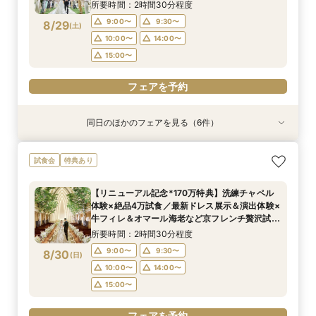
付きBIGフェア
所要時間：2時間30分程度
フェアを予約
フェアを予約
フェアを予約
フェアを予約
9:00〜
9:30〜
8/29
(
土
)
10:00〜
14:00〜
15:00〜
フェアを予約
同日のほかのフェアを見る（6件）
試食会
試食会
試食会
試食会
試食会
試食会
衣装試着
衣装試着
特典あり
衣装試着
衣装試着
衣装試着
特典あり
特典あり
特典あり
特典あり
特典あり
【マタニティＷ相談会】半年以内ＯＫ＆最大155
【ペットと一緒の結婚式】大切な家族も一緒の結
【家族で挙式＆会食】当館で一番お得な57万円プ
【初めての見学も安心】全館見学＆予算相談＆4
【料理重視◎】京フレンチハーフコース試食付
【ドレス試着付】憧れのDESTINY LINE★最高峰
試食会
特典あり
万優待付フェア
婚式をご提案
ラン紹介フェア
万試食付フェア
フェア（4万相当）
ドレス体験付フェア
所要時間：2時間30分程度
所要時間：2時間30分程度
所要時間：2時間30分程度
所要時間：2時間30分程度
所要時間：2時間30分程度
所要時間：2時間30分程度
【リニューアル記念*170万特典】洗練チャペル
9:00〜
9:00〜
9:00〜
9:00〜
9:00〜
9:00〜
10:00〜
10:00〜
14:00〜
10:00〜
11:00〜
9:30〜
体験×絶品4万試食／最新ドレス展示＆演出体験×
8/29
8/29
8/29
8/29
8/29
8/29
牛フィレ＆オマール海老など京フレンチ贅沢試食
(
(
(
(
(
(
土
土
土
土
土
土
)
)
)
)
)
)
14:00〜
14:00〜
14:00〜
14:00〜
14:00〜
15:00〜
15:00〜
15:00〜
15:00〜
付きBIGブライダルフェア
所要時間：2時間30分程度
16:00〜
17:00〜
17:00〜
フェアを予約
フェアを予約
フェアを予約
9:00〜
9:30〜
8/30
(
日
)
フェアを予約
フェアを予約
フェアを予約
10:00〜
14:00〜
15:00〜
フェアを予約