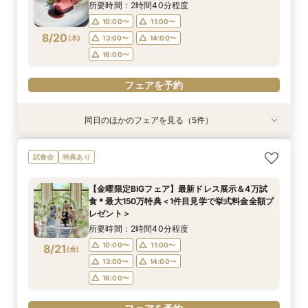
8/19
8/19
8/19
8/19
(
(
(
(
水
水
水
水
)
)
)
)
14:00〜
16:00〜
14:00〜
15:00〜
15:00〜
17:30〜
所要時間：2時間40分程度
10:00〜
11:00〜
フェアを予約
フェアを予約
フェアを予約
フェアを予約
8/20
(
木
)
13:00〜
14:00〜
16:00〜
フェアを予約
同日のほかのフェアを見る（5件）
試食会
試食会
試食会
試食会
試食会
衣装試着
特典あり
衣装試着
衣装試着
衣装試着
特典あり
特典あり
特典あり
特典あり
【初めての見学もオススメ】全館見学＆見積もり
【料理重視のお二人へ】全館開放見学&4万試食
【マタニティＷ相談会】半年以内ＯＫ＆最大155
【ペットと一緒の結婚式】大切な家族も一緒の結
【予算重視の方◎】平日限定プラン紹介（最大
試食会
特典あり
相談＆絶品試食付
付フェア♪
万優待付フェア
婚式をご提案
155万優待）フェア
所要時間：2時間40分程度
所要時間：2時間40分程度
所要時間：2時間30分程度
所要時間：2時間30分程度
所要時間：2時間30分程度
【金曜限定BIGフェア】最新ドレス展示＆4万試
12:00〜
12:00〜
11:00〜
11:00〜
11:00〜
13:00〜
12:00〜
13:00〜
14:30〜
13:00〜
食＊最大150万特典＜1件目見学で挙式料金全額プ
8/20
8/20
8/20
8/20
8/20
レゼント＞
(
(
(
(
(
木
木
木
木
木
)
)
)
)
)
14:00〜
14:00〜
16:00〜
14:00〜
13:00〜
14:00〜
15:00〜
15:00〜
所要時間：2時間40分程度
17:00〜
フェアを予約
フェアを予約
フェアを予約
フェアを予約
10:00〜
11:00〜
8/21
(
金
)
フェアを予約
13:00〜
14:00〜
16:00〜