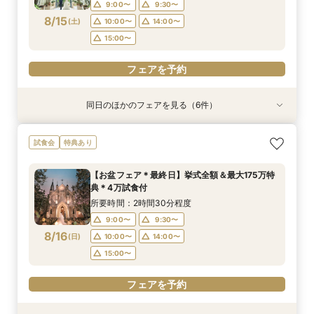
9:00〜
9:30〜
フェアを予約
フェアを予約
フェアを予約
フェアを予約
8/15
(
土
)
10:00〜
14:00〜
15:00〜
フェアを予約
同日のほかのフェアを見る（6件）
試食会
試食会
試食会
試食会
試食会
試食会
衣装試着
衣装試着
特典あり
衣装試着
衣装試着
衣装試着
特典あり
特典あり
特典あり
特典あり
特典あり
【マタニティＷ相談会】半年以内ＯＫ＆最大155
【ペットと一緒の結婚式】大切な家族も一緒の結
【家族で挙式＆会食】当館で一番お得な57万円プ
【初めての見学も安心】全館見学＆予算相談＆4
【料理重視◎】京フレンチハーフコース試食付
【ドレス試着付】憧れのDESTINY LINE★最高峰
試食会
特典あり
万優待付フェア
婚式をご提案
ラン紹介フェア
万試食付フェア
フェア（4万相当）
ドレス体験付フェア
所要時間：2時間30分程度
所要時間：2時間30分程度
所要時間：2時間30分程度
所要時間：2時間30分程度
所要時間：2時間30分程度
所要時間：2時間30分程度
【お盆フェア＊最終日】挙式全額＆最大175万特
9:00〜
9:00〜
9:00〜
9:00〜
9:00〜
9:00〜
10:00〜
10:00〜
14:00〜
10:00〜
11:00〜
9:30〜
典＊4万試食付
8/15
8/15
8/15
8/15
8/15
8/15
(
(
(
(
(
(
土
土
土
土
土
土
)
)
)
)
)
)
14:00〜
14:00〜
14:00〜
14:00〜
14:00〜
15:00〜
15:00〜
15:00〜
15:00〜
所要時間：2時間30分程度
16:00〜
17:00〜
17:00〜
9:00〜
9:30〜
フェアを予約
フェアを予約
フェアを予約
8/16
(
日
)
10:00〜
14:00〜
フェアを予約
フェアを予約
フェアを予約
15:00〜
フェアを予約