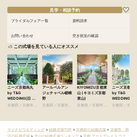
16:00〜
17:00〜
フェアを予約
フェアを予約
フェアを予約
フェアを予約
見学・相談予約
フェアを予約
フェアを予約
ブライダルフェア一覧
資料請求
お問い合わせ
空き状況の確認
この式場を見ている人にオススメ
ニーズ京都烏丸
アールベルアン
KIYOMIZU京都東
ニーズ京都北
by T&G
ジェチャペル嵯峨
山 (キヨミズ京都
by T&G
WEDDING(旧 イ
野
東山)
WEDDING(旧
ンスタイルウェ
山迎賓館 京都)
京都府／京都市・
京都府／京都市・
京都府／京都市・
京都府／京都
ディング京都)
周辺
周辺
周辺
周辺
マイナビウエディング
>
結婚式場TOP
>
京都府の結婚式場
>
京都市・周
辺の結婚式場
>
北山の結婚式場ランキング
>
京都 アートグレイス ウエ