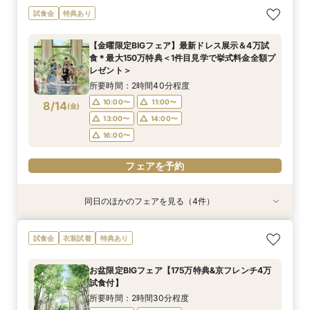
【初めての見学もオススメ】全館見学＆見積もり
【料理重視のお二人へ】全館開放見学&4万試食
【マタニティＷ相談会】半年以内ＯＫ＆最大155
【ペットと一緒の結婚式】大切な家族も一緒の結
【予算重視の方◎】平日限定プラン紹介（最大
試食会
特典あり
相談＆絶品試食付
付フェア♪
万優待付フェア
婚式をご提案
155万優待）フェア
所要時間：2時間40分程度
所要時間：2時間40分程度
所要時間：2時間30分程度
所要時間：2時間30分程度
所要時間：2時間30分程度
【金曜限定BIGフェア】最新ドレス展示＆4万試
12:00〜
12:00〜
11:00〜
11:00〜
11:00〜
13:00〜
12:00〜
13:00〜
14:30〜
13:00〜
食＊最大150万特典＜1件目見学で挙式料金全額プ
8/13
8/13
8/13
8/13
8/13
レゼント＞
(
(
(
(
(
木
木
木
木
木
)
)
)
)
)
14:00〜
14:00〜
16:00〜
14:00〜
13:00〜
14:00〜
15:00〜
15:00〜
所要時間：2時間40分程度
17:00〜
フェアを予約
フェアを予約
フェアを予約
フェアを予約
10:00〜
11:00〜
8/14
(
金
)
フェアを予約
13:00〜
14:00〜
16:00〜
フェアを予約
同日のほかのフェアを見る（4件）
試食会
試食会
衣装試着
試食会
衣装試着
衣装試着
特典あり
特典あり
特典あり
特典あり
【初めての見学もオススメ】全館見学＆見積もり
【10名58万円◆限定プラン紹介】少人数ウエ
【ドレス特典付】全館ゆったり見学×挙式体験×
【料理重視のお二人へ】全館開放見学&4万試食
試食会
衣装試着
特典あり
相談＆絶品試食付
ディング相談フェア
花嫁ドレス診断
付フェア♪
所要時間：2時間40分程度
所要時間：2時間30分程度
所要時間：2時間30分程度
所要時間：2時間40分程度
お盆限定BIGフェア【175万特典&京フレンチ4万
12:00〜
11:00〜
11:00〜
11:00〜
14:00〜
13:00〜
12:00〜
13:30〜
試食付】
8/14
8/14
8/14
8/14
(
(
(
(
金
金
金
金
)
)
)
)
14:00〜
16:00〜
15:00〜
13:00〜
14:00〜
15:00〜
17:30〜
所要時間：2時間30分程度