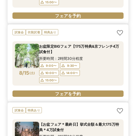
15:00〜
フェアを予約
試食会
衣装試着
特典あり
お盆限定BIGフェア【175万特典&京フレンチ4万
試食付】
所要時間：2時間30分程度
9:00〜
9:30〜
8/15
(
土
)
10:00〜
14:00〜
15:00〜
フェアを予約
試食会
特典あり
【お盆フェア＊最終日】挙式全額＆最大175万特
典＊4万試食付