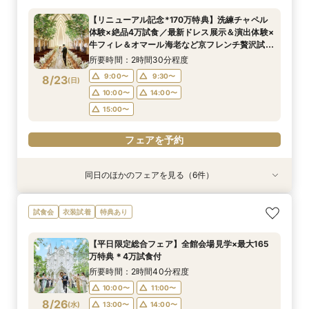
所要時間：2時間30分程度
所要時間：2時間30分程度
所要時間：2時間30分程度
所要時間：2時間30分程度
所要時間：2時間30分程度
所要時間：2時間30分程度
【リニューアル記念*170万特典】洗練チャペル
9:00〜
9:00〜
9:00〜
9:00〜
9:00〜
9:00〜
10:00〜
10:00〜
14:00〜
10:00〜
11:00〜
9:30〜
体験×絶品4万試食／最新ドレス展示＆演出体験×
8/22
8/22
8/22
8/22
8/22
8/22
牛フィレ＆オマール海老など京フレンチ贅沢試食
(
(
(
(
(
(
土
土
土
土
土
土
)
)
)
)
)
)
14:00〜
14:00〜
14:00〜
14:00〜
14:00〜
15:00〜
15:00〜
15:00〜
15:00〜
付きBIGブライダルフェア
所要時間：2時間30分程度
16:00〜
17:00〜
17:00〜
フェアを予約
フェアを予約
フェアを予約
9:00〜
9:30〜
8/23
(
日
)
フェアを予約
フェアを予約
フェアを予約
10:00〜
14:00〜
15:00〜
フェアを予約
同日のほかのフェアを見る（6件）
試食会
試食会
試食会
試食会
試食会
特典あり
特典あり
衣装試着
衣装試着
特典あり
衣装試着
特典あり
特典あり
特典あり
LGBTQ＋FRIENDLY*レインボーウェディング
【子供と一緒に結婚式】ファミリー婚★キッズス
【予算重視のお二人】全館見学＆見積り相談付き
【家族で挙式＆会食】当館で一番お得な57万円プ
【初めての見学も安心】全館見学＆予算相談＆4
【自宅で60分】3邸宅を比較解説！予算×準備オ
試食会
衣装試着
特典あり
フェア
ペース付フェア
フェア（試食付）
ラン紹介フェア
万試食付フェア
ンライン相談会
所要時間：2時間30分程度
所要時間：2時間30分程度
所要時間：2時間30分程度
所要時間：2時間30分程度
所要時間：2時間30分程度
所要時間：1時間程度
【平日限定総合フェア】全館会場見学×最大165
16:00〜
9:00〜
9:00〜
9:00〜
9:00〜
8:45〜
14:00〜
14:00〜
14:00〜
10:00〜
10:00〜
17:00〜
万特典＊4万試食付
8/23
8/23
8/23
8/23
8/23
8/23
(
(
(
(
(
(
日
日
日
日
日
日
)
)
)
)
)
)
14:00〜
14:00〜
18:00〜
15:00〜
15:00〜
19:00〜
15:00〜
15:00〜
所要時間：2時間40分程度
16:00〜
17:00〜
10:00〜
11:00〜
フェアを予約
フェアを予約
フェアを予約
フェアを予約
8/26
(
水
)
13:00〜
14:00〜