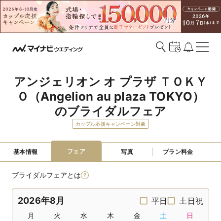
アンジェリオン オ プラザ ＴＯＫＹ
Ｏ（Angelion au plaza TOKYO）
のブライダルフェア
カップル応援キャンペーン対象
フェア
基本情報
写真
プラン料金
ブライダルフェアとは
2026年8月
平日
土日祝
月
火
水
木
金
土
日