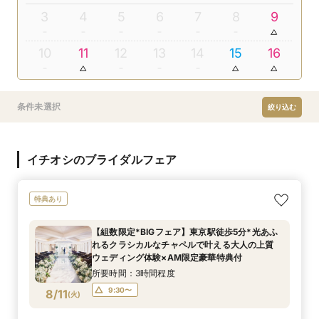
3
4
5
6
7
8
9
10
11
12
13
14
15
16
条件未選択
絞り込む
イチオシのブライダルフェア
特典あり
【組数限定*BIGフェア】東京駅徒歩5分*光あふ
れるクラシカルなチャペルで叶える大人の上質
ウェディング体験×AM限定豪華特典付
所要時間：3時間程度
9:30〜
8/11
(
火
)