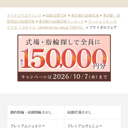
マイナビウエディング
>
結婚式場TOP
>
東京都の結婚式場
>
東京駅・皇
居周辺の結婚式場
>
東京駅の結婚式場ランキング
>
アンジェリオン オ
プラザ ＴＯＫＹＯ（Angelion au plaza TOKYO）
>
ブライダルフェア
婚約指輪・結婚指輪さがし
結婚式場さがし
プレミアムジュエリー
プレミアムヴェニュー