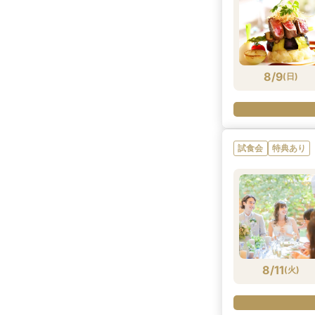
8/9
(
日
)
試食会
特典あり
8/11
(
火
)