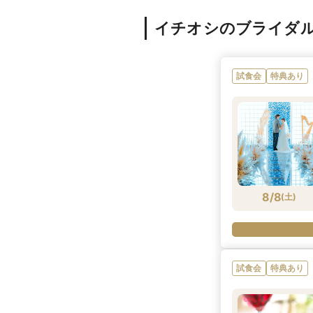
イチオシのブライダ
試食会
特典あり
8/8
(
土
)
試食会
特典あり