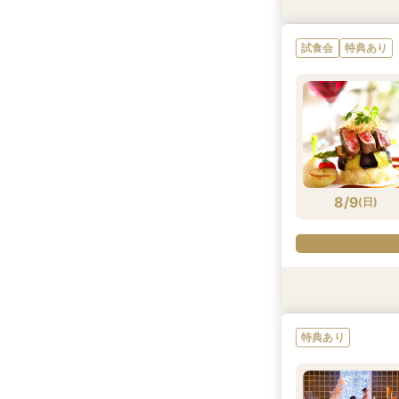
試食会
試食会
特典あり
特典あり
試食会
特典あり
8/8
8/8
(
(
土
土
)
)
8/9
(
日
)
試食会
試食会
特典あり
特典あり
特典あり