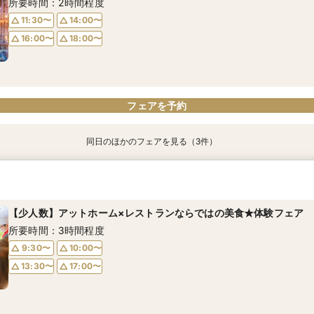
所要時間：2時間程度
13:30〜
13:30〜
17:00〜
17:00〜
11:30〜
14:00〜
16:00〜
18:00〜
フェアを予約
フェアを予約
フェアを予約
同日のほかのフェアを見る（3件）
【はじめての見学に】ファーストステップ見学会◇ガーデン体験
【少人数フェア】心温まるアットホームなwedding相談会
【開放感抜群】緑×光×空に包まれた貸切ウェディング相談会
所要時間：2時間程度
所要時間：2時間程度
所要時間：2時間程度
【少人数】アットホーム×レストランならではの美食★体験フェア
11:30〜
11:30〜
11:30〜
14:00〜
14:00〜
14:00〜
所要時間：3時間程度
16:00〜
16:00〜
16:00〜
18:00〜
18:00〜
18:00〜
9:30〜
10:00〜
13:30〜
17:00〜
フェアを予約
フェアを予約
フェアを予約