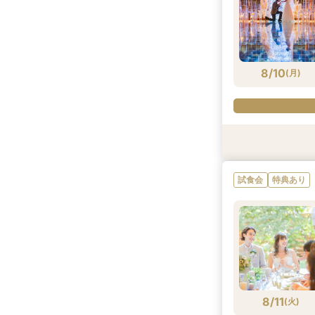
8/9
8/9
(
(
日
日
)
)
8/10
(
月
)
特典あり
特典あり
特典あり
試食会
特典あり
8/10
8/10
8/10
(
(
(
月
月
月
)
)
)
8/11
(
火
)