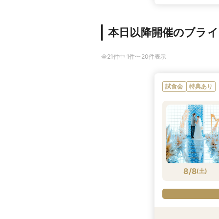
本日以降開催のブラ
全21件中 1件〜20件表示
試食会
特典あり
8/8
(
土
)