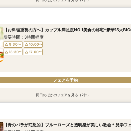
【お料理重視の方へ】カップル満足度NO.1美食の邸宅*豪華15大BI
【少人数】アットホーム×レストランならではの美食★体験フェア
所要時間：3時間程度
所要時間：3時間程度
【お料理重視の方へ】カップル満足度NO.1美食の邸宅*豪華15大BI
9:00〜
9:00〜
16:00〜
16:00〜
所要時間：3時間程度
17:00〜
17:00〜
9:30〜
10:00〜
13:30〜
17:00〜
フェアを予約
フェアを予約
フェアを予約
同日のほかのフェアを見る（2件）
【人気No.1】ブルーローズ挙式体験×和牛試食*15大BIG特典
【少人数】アットホーム×レストランならではの美食★体験フェア
所要時間：3時間程度
所要時間：3時間程度
【青のバラが幻想的】ブルーローズと透明感が美しい教会＊見学フ
9:30〜
9:30〜
10:00〜
10:00〜