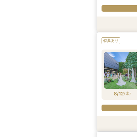
試食会
試食会
特典あり
特典あり
特典あり
8/11
8/11
(
(
火
火
)
)
8/12
(
水
)
特典あり
特典あり