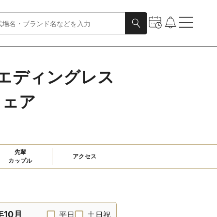
R（ウエディングレス
フェア
先輩

アクセス
カップル
年10月
平日
土日祝