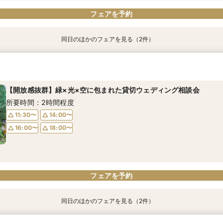
フェアを予約
同日のほかのフェアを見る（2件）
【人気No.1】ブルーローズ挙式体験×和牛試食*15大BIG特典
【お料理重視の方へ】カップル満足度NO.1美食の邸宅*豪華15大BI
所要時間：3時間程度
所要時間：3時間程度
【開放感抜群】緑×光×空に包まれた貸切ウェディング相談会
9:30〜
9:30〜
10:00〜
10:00〜
所要時間：2時間程度
13:30〜
13:30〜
17:00〜
17:00〜
11:30〜
14:00〜
16:00〜
18:00〜
フェアを予約
フェアを予約
フェアを予約
同日のほかのフェアを見る（2件）