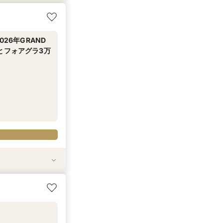
付き！最大130
験
食
から往復タクシー
26年GRAND
とフォアグラ3万
付き！最大130
験
食
から往復タクシー