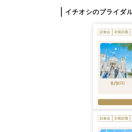
イチオシのブライダ
試食会
衣装試着
8/9
(
日
)
試食会
衣装試着