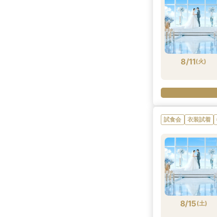
8/11
(
火
)
試食会
衣装試着
8/15
(
土
)