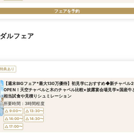
フェアを予約
イダルフェア
特典あり
【週末BIGフェア*最大130万優待】初見学におすすめ◆新チャペル20
OPEN！天空チャペルと木のチャペル比較×披露宴会場見学×国産牛
相当試食や見積りシュミレーション
所要時間：3時間程度
9:00〜
13:30〜
14:00〜
14:30〜
17:00〜