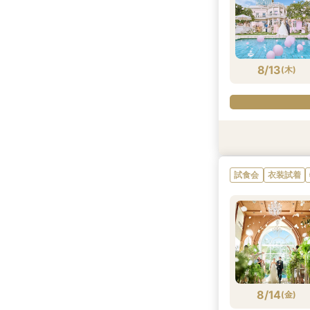
8/11
8/11
8/11
8/11
8/11
8/11
(
(
(
(
(
(
火
火
火
火
火
火
)
)
)
)
)
)
8/13
(
木
)
試食会
衣装試着
試食会
衣装試着
8/13
(
木
)
8/14
(
金
)