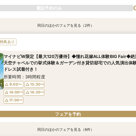
電話予約のみ
同日のほかのフェアを見る（2件）
特典あり
特典あり
【都内在住のお客様限定】東京駅から直通16分＆駅から無料送迎バス
【最大150万優待】新作ドレス×人気演出*選べる特典付き花嫁Fair
特典あり
万円分ご優待×豪華3万円相当の無料試食！＼さらに今なら、東京駅
所要時間：3時間程度
3台分の料金を総額から追加でプレゼント★／
マイナビW限定【最大120万優待】◆憧れ花嫁ALL体験BIG Fair◆
9:00〜
13:30〜
所要時間：3時間程度
天空チャペルでの挙式体験＆ガーデン付き貸切邸宅での人気演出体験
14:00〜
14:30〜
ドレス試着付き！
9:00〜
13:30〜
所要時間：3時間程度
14:00〜
14:30〜
9:00〜
13:30〜
15:00〜
14:00〜
14:30〜
フェアを予約
17:00〜
電話予約のみ
フェアを予約
同日のほかのフェアを見る（6件）
特典あり
特典あり
特典あり
特典あり