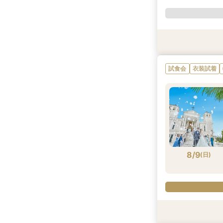
試食会
試食会
衣装試着
衣装試着
試食会
衣装試着
8/8
8/8
(
(
土
土
)
)
8/9
(
日
)
試食会
試食会
試食会
試食会
試食会
試食会
衣装試着
衣装試着
特典あり
特典あり
衣装試着
衣装試着