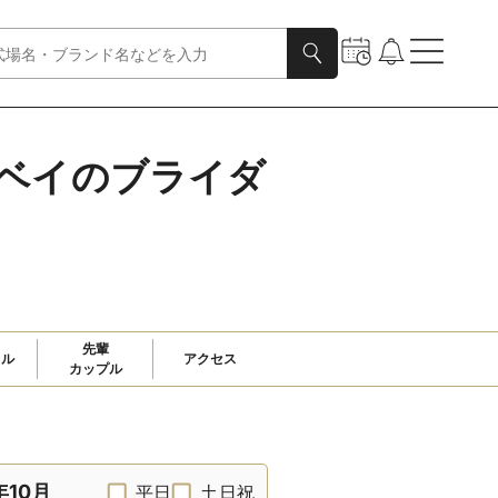
京ベイのブライダ
先輩

ャル
アクセス
カップル
年10月
平日
土日祝