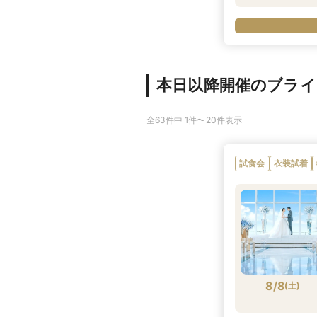
本日以降開催のブラ
全63件中 1件〜20件表示
試食会
衣装試着
8/8
(
土
)