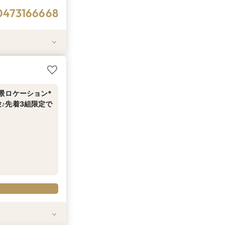
0473166668
付き！最大130
から往復タクシー
絶景ロケーション*
♪先着3組限定で
0473166668