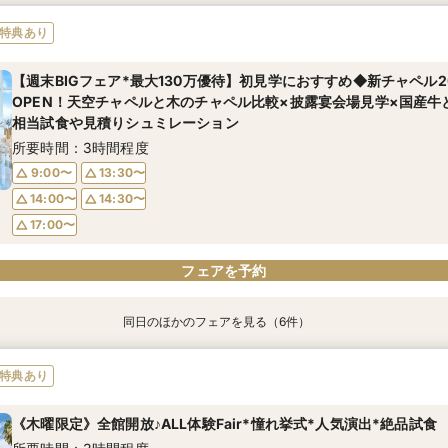
【都内在住のお客様限定】東京駅から直通16分＆駅から無料送迎バス
【愛犬と”会場内”もOK】緑溢れる貸切ガーデン邸宅×人気演出♪
【ホテル料理長監修】特選牛×フォアグラ試食◆上質なおもてなし
新会場OPEN記念＜少人数婚20名83万＞三ツ星シェフ特製の美食体
☆2026年OPEN☆緑と水の感動チャペル体験×絶品国産牛フィレ試
【1件目見学に】全館見学＆あんしん個別相談会*国産牛フィレ試食
特典あり
万円分ご優待×豪華3万円相当の無料試食！＼さらに今なら、東京駅
所要時間：3時間程度
所要時間：3時間程度
所要時間：3時間程度
所要時間：3時間程度
所要時間：3時間程度
3台分の料金を総額から追加でプレゼント★／
【週末BIGフェア*最大130万優待】初見学におすすめ◆新チャペル20
9:00〜
9:00〜
9:00〜
9:00〜
9:00〜
14:00〜
14:00〜
14:00〜
13:30〜
13:30〜
所要時間：3時間程度
OPEN！天空チャペルと木のチャペル比較×披露宴会場見学×国産牛
14:30〜
14:30〜
14:30〜
14:00〜
14:00〜
14:30〜
15:00〜
相当試食や見積りシュミレーション
9:00〜
13:30〜
所要時間：3時間程度
14:00〜
14:30〜
9:00〜
13:30〜
15:00〜
14:00〜
14:30〜
フェアを予約
フェアを予約
フェアを予約
フェアを予約
フェアを予約
フェアを予約
17:00〜
フェアを予約
同日のほかのフェアを見る（6件）
特典あり
特典あり
特典あり
特典あり
【都内在住のお客様限定】東京駅から直通16分＆駅から無料送迎バス
【ホテル料理長監修】特選牛×フォアグラ試食◆上質なおもてなし
新会場OPEN記念＜少人数婚20名83万＞三ツ星シェフ特製の美食体
☆2026年OPEN☆緑と水の感動チャペル体験×絶品国産牛フィレ試
【最大150万優待】新作ドレス×人気演出*選べる特典付き花嫁Fair
【1件目見学に】全館見学＆あんしん個別相談会*国産牛フィレ試食
特典あり
万円分ご優待×豪華3万円相当の無料試食！＼さらに今なら、東京駅
所要時間：3時間程度
所要時間：3時間程度
所要時間：3時間程度
所要時間：3時間程度
所要時間：3時間程度
3台分の料金を総額から追加でプレゼント★／
《木曜限定》全館開放♪ALL体験Fair*憧れ挙式*人気演出*絶品試食
9:00〜
9:00〜
9:00〜
9:00〜
9:00〜
14:00〜
14:00〜
13:30〜
13:30〜
13:30〜
所要時間：3時間程度